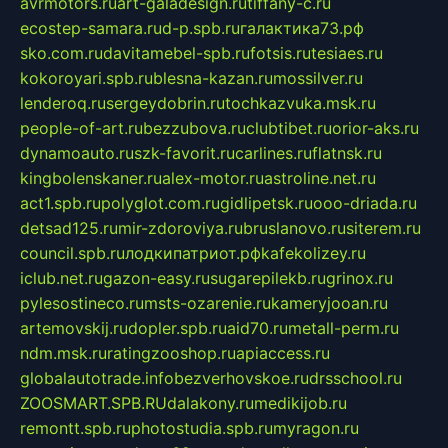
avrmotors.ru
art-galadesign.ru
tiffany-c.ru
ecostep-samara.ru
d-p.spb.ru
галактика73.рф
sko.com.ru
davitamebel-spb.ru
fotsis.ru
tesiaes.ru
kokoroyari.spb.ru
blesna-kazan.ru
mossilver.ru
lenderoq.ru
sergeydobrin.ru
tochkazvuka.msk.ru
people-of-art.ru
bezzubova.ru
clubtibet.ru
orior-aks.ru
dynamoauto.ru
szk-favorit.ru
carlines.ru
flatnsk.ru
kingbolenskaner.ru
alex-motor.ru
astroline.net.ru
act1.spb.ru
polyglot.com.ru
gidlipetsk.ru
ooo-driada.ru
detsad125.ru
mir-zdoroviya.ru
bruslanovo.ru
siterem.ru
council.spb.ru
лодкипатриот.рф
kafekolizey.ru
iclub.net.ru
gazon-easy.ru
sugarepilekb.ru
grinox.ru
pylesostineco.ru
msts-ozarenie.ru
kameryjooan.ru
artemovskij.ru
dopler.spb.ru
aid70.ru
metall-perm.ru
ndm.msk.ru
ratingzooshop.ru
apiaccess.ru
globalautotrade.info
bezverhovskoe.ru
drsschool.ru
ZOOSMART.SPB.RU
dalakony.ru
medikijob.ru
remontt.spb.ru
photostudia.spb.ru
myragon.ru