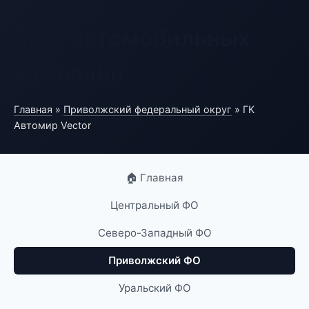
База автомобильных
компаний
Главная
»
Приволжский федеральный округ
» ГК
Автомир Vector
🏠 Главная
Центральный ФО
Северо-Западный ФО
Приволжский ФО
Уральский ФО