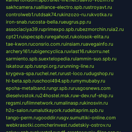
sakhcamera.ru
alliance-electro.spb.ru
stroyavt.ru
controlweb1.ru
tdsak74.ru
kinzozo-ru.ru
kvotka.ru
iron-snab.ru
costa-bella.ru
eugrus.pp.ru
associaciya39.ru
primexpo.spb.ru
bezmorchin.ru
ia2.ru
cpt21.ru
ispecspb.ru
regahost.ru
kolosok-elita.ru
tae-kwon.ru
consrio.com.ru
insiam.ru
avegainfo.ru
archery161.ru
bigencyclica.ru
vlast16.ru
korru.net
sarmiento.spb.su
extelopedia.ru
lammin-suo.spb.ru
iskatour.spb.ru
snpi.org.ru
running-line.ru
krygeva-spa.ru
chel.net.ru
rust-loco.ru
dugshop.ru
hl-beta.spb.ru
school494.spb.ru
mymubaby.ru
epoha-metalband.ru
ngr.spb.ru
rusgosnews.com
dieselvostok.ru
24hostel.msk.ru
w-dev.ru
f-ship.ru
regsmi.ru
filmnetwork.ru
malinasp.ru
kinosvin.ru
h2o-salon.ru
malutkayork.ru
deltaprim.spb.ru
tango-perm.ru
gooddir.ru
sgv.su
multiki-online.com
webkrasotki.com
cherinvest.ru
detskiy-ostrov.ru