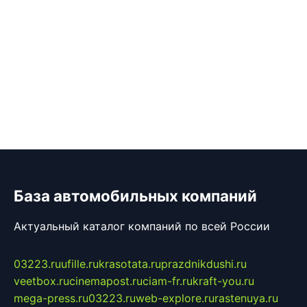
База автомобильных компаний
Актуальный каталог компаний по всей России
03223.ru
ufille.ru
krasotata.ru
prazdnikdushi.ru
veetbox.ru
cinemapost.ru
ciam-fr.ru
kraft-you.ru
mega-press.ru
03223.ru
web-explore.ru
rastenuya.ru