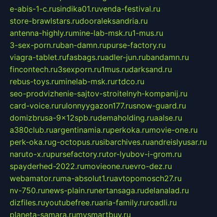
e-abis-1-c.ru
sindika01.ru
venda-festival.ru
store-brawlstars.ru
dooraleksandria.ru
antenna-highly.ru
mine-lab-msk.ru
1-mus.ru
3-sex-porn.ru
ban-damn.ru
purse-factory.ru
viagra-tablet.ru
fasbags.ru
adler-jun.ru
bandamn.ru
fincontech.ru
3sexporn.ru
1mus.ru
darksand.ru
rebus-toys.ru
minelab-msk.ru
rtdco.ru
seo-prodvizhenie-sajtov-stroitelnyh-kompanij.ru
card-voice.ru
rulonnyygazon177.ru
snow-guard.ru
domizbrusa-9x12spb.ru
demaholding.ru
aalse.ru
a380club.ru
argentinamia.ru
perkoka.ru
movie-one.ru
perk-oka.ru
g-octopus.ru
sibarchives.ru
andreislyusar.ru
naruto-x.ru
pursefactory.ru
tor-lyubov-i-grom.ru
spayderhed-2022.ru
movieone.ru
evro-dez.ru
webamator.ru
ma-absolut1.ru
avtopomosch27.ru
nv-750.ru
news-plain.ru
nertansaga.ru
delanalad.ru
dizfiles.ru
youtubefree.ru
aria-family.ru
roadli.ru
planeta-samara.ru
mysmartbuy.ru