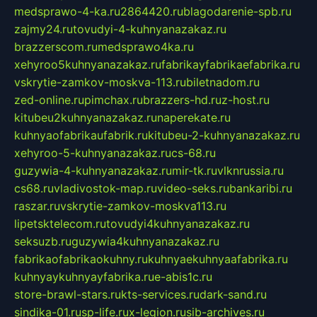
medsprawo-4-ka.ru
2864420.ru
blagodarenie-spb.ru
zajmy24.ru
tovudyi-4-kuhnyanazakaz.ru
brazzerscom.ru
medsprawo4ka.ru
xehyroo5kuhnyanazakaz.ru
fabrikayfabrikaefabrika.ru
vskrytie-zamkov-moskva-113.ru
biletnadom.ru
zed-online.ru
pimchax.ru
brazzers-hd.ru
z-host.ru
kitubeu2kuhnyanazakaz.ru
naperekate.ru
kuhnyaofabrikaufabrik.ru
kitubeu-2-kuhnyanazakaz.ru
xehyroo-5-kuhnyanazakaz.ru
cs-68.ru
guzywia-4-kuhnyanazakaz.ru
mir-tk.ru
vlknrussia.ru
cs68.ru
vladivostok-map.ru
video-seks.ru
bankaribi.ru
raszar.ru
vskrytie-zamkov-moskva113.ru
lipetsktelecom.ru
tovudyi4kuhnyanazakaz.ru
seksuzb.ru
guzywia4kuhnyanazakaz.ru
fabrikaofabrikaokuhny.ru
kuhnyaekuhnyaafabrika.ru
kuhnyaykuhnyayfabrika.ru
e-abis1c.ru
store-brawl-stars.ru
kts-services.ru
dark-sand.ru
sindika-01.ru
sp-life.ru
x-legion.ru
sib-archives.ru