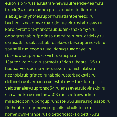
eurovision-russia.ru
strah-news.ru
freeride-team.ru
itrack-24.ru
sexshopexpress.ru
autostudiopro.ru
alabuga-cityhotel.ru
pornv.ru
atlantpereezd.ru
bud-em-znakomye.ru
a-cdc.ru
elektrostal-news.ru
korolevremont-market.ru
budem-znakomye.ru
oooagrosnab.ru
fpodaso.ru
emfire.ru
pro-otdelky.ru
ukrasotki.ru
seksuzbek.ru
seks-uzbek.ru
porno-vk.ru
sovratili.ru
olecoon.ru
vd-dosug.ru
adonyev.ru
rbc-news.ru
porno-skvirt.ru
krospr.ru
13autor-kolonka.ru
sormol.ru
2rich.ru
hostel-65.ru
hostserve.ru
porno-na-russkom.ru
mishinlab.ru
neznobi.ru
bigfatcc.ru
habble.ru
starbucksvia.ru
delfinet.ru
silvernano.ru
elestal.ru
vektor-doroga.ru
velotrenajery.ru
pronso54.ru
lenasever.ru
lovinskix.ru
show-pets.ru
smartnews03.ru
discofoxworld.ru
miraclecoon.ru
pongup.ru
hostel65.ru
liura.ru
glasspb.ru
firehunters.ru
gribowo.ru
gnalis.ru
bulkitula.ru
hometown-france.ru
1-xbeticricetc-1-xbetti-5.ru