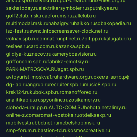
ankou.spb.ru
alvesta1.ru
pdf-creator.ru
nix-files.org.ru
sakhatoday.ru
elektrikersymboler.ru
sputnikyes.ru
golf2club.msk.ru
aeforums.ru
zallclub.ru
multimodal.msk.ru
habaigry.ru
haikko.ru
sobakopedia.ru
isz-fest.ru
ewnc.info
screensaver-clock.net.ru
volnav.spb.ru
comnat.ru
npf.net.ru
7bit.pp.ru
kalugatur.ru
tesiaes.ru
card.com.ru
kazanka.spb.ru
gildiya-kuznecov.ru
kameryboavision.ru
griffoncom.spb.ru
fabrika-emotsiy.ru
PARK-MATROSOVA.RU
agat.spb.ru
avtoyurist-moskva1.ru
hardware.org.ru
схема-авто.рф
dg-lab.ru
angrup.ru
recruiter.spb.ru
music8.spb.ru
krsk124.ru
kubok.spb.ru
romanofforex.ru
analitikaplus.ru
spyonline.ru
zosikamery.ru
sloboda-ural.pp.ru
AUTO-COM.SU
hohota.net
alimy.ru
online-z.com
aromat-vostoka.ru
otdelkaexp.ru
mobilvest.ru
bbd.net.ru
mebelshop.msk.ru
smp-forum.ru
bastion-td.ru
kosmoscreative.ru