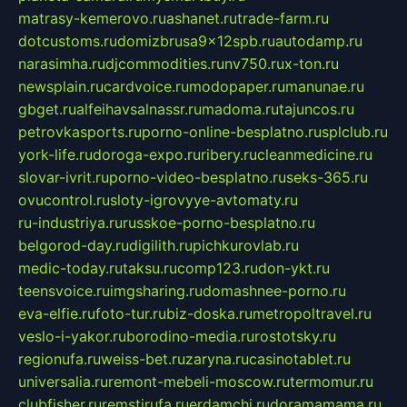
matrasy-kemerovo.ru
ashanet.ru
trade-farm.ru
dotcustoms.ru
domizbrusa9x12spb.ru
autodamp.ru
narasimha.ru
djcommodities.ru
nv750.ru
x-ton.ru
newsplain.ru
cardvoice.ru
modopaper.ru
manunae.ru
gbget.ru
alfeihavsalnassr.ru
madoma.ru
tajuncos.ru
petrovkasports.ru
porno-online-besplatno.ru
splclub.ru
york-life.ru
doroga-expo.ru
ribery.ru
cleanmedicine.ru
slovar-ivrit.ru
porno-video-besplatno.ru
seks-365.ru
ovucontrol.ru
sloty-igrovyye-avtomaty.ru
ru-industriya.ru
russkoe-porno-besplatno.ru
belgorod-day.ru
digilith.ru
pichkurovlab.ru
medic-today.ru
taksu.ru
comp123.ru
don-ykt.ru
teensvoice.ru
imgsharing.ru
domashnee-porno.ru
eva-elfie.ru
foto-tur.ru
biz-doska.ru
metropoltravel.ru
veslo-i-yakor.ru
borodino-media.ru
rostotsky.ru
regionufa.ru
weiss-bet.ru
zaryna.ru
casinotablet.ru
universalia.ru
remont-mebeli-moscow.ru
termomur.ru
clubfisher.ru
remstirufa.ru
erdamchi.ru
doramamama.ru