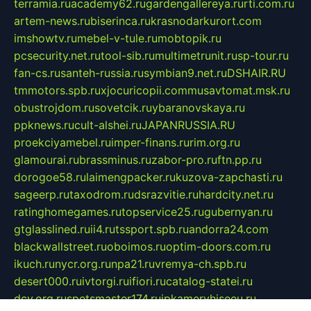
terramia.ru
academy62.ru
gardengallereya.ru
rti.com.ru
artem-news.ru
biserinca.ru
krasnodarkurort.com
imshowtv.ru
mebel-v-tule.ru
mobtopik.ru
pcsecurity.net.ru
tool-sib.ru
multimetrunit.ru
sp-tour.ru
fan-cs.ru
santeh-russia.ru
symbian9.net.ru
DSHAIR.RU
tmmotors.spb.ru
xjocuricopii.com
musavtomat.msk.ru
obustrojdom.ru
sovetcik.ru
ybaranovskaya.ru
ppknews.ru
cult-alshei.ru
JAPANRUSSIA.RU
proekciyamebel.ru
imper-finans.ru
rim.org.ru
glamourai.ru
brassminus.ru
zabor-pro.ru
ftn.pp.ru
dorogoe58.ru
laimengpacker.ru
kuzova-zapchasti.ru
sageerp.ru
taxodrom.ru
dsrazvitie.ru
hardcity.net.ru
ratinghomegames.ru
topservice25.ru
gubernyan.ru
gtglasslined.ru
ii4.ru
tssport.spb.ru
andorra24.com
blackwallstreet.ru
oboimos.ru
optim-doors.com.ru
ikuch.ru
nycr.org.ru
npa21.ru
vremya-ch.spb.ru
desert000.ru
ivtorgi.ru
ifiori.ru
catalog-statei.ru
dcv.org.ru
spetsmaster174.ru
ipkameryhiseeu.ru