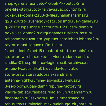
shop-garena.ru
cricetc-1-xbetr-1-xbetcc-2.ru
one-life-story.ru
top-halyava.ru
accounts112.ru
poka-vse-doma-2.ru
3-d-file.ru
hahahaharms.ru
g2012.ru
tst-1.ru
shaggy-cat.ru
opsmgr.ru
ev-gallery.ru
g-2012.ru
ops-mgr.ru
accounts-112.ru
csm-demo.ru
poka-vse-doma2.ru
airgungames.ru
allseo-host.ru
tehosmotre.ru
varieta-yug.ru
cricetc1xbetr1xbetcc2.ru
raytor-d.ru
atillagunn.ru
3d-file.ru
1xbeticricetc1xbetti5.ru
uafoot-statti.ru
e-abis1c.ru
store-brawl-stars.ru
kts-services.ru
dark-sand.ru
sindika-01.ru
sp-life.ru
x-legion.ru
sib-archives.ru
e-abis-1-c.ru
sindika01.ru
venda-festival.ru
store-brawlstars.ru
dooraleksandria.ru
antenna-highly.ru
mine-lab-msk.ru
1-mus.ru
3-sex-porn.ru
ban-damn.ru
purse-factory.ru
viagra-tablet.ru
fasbags.ru
adler-jun.ru
bandamn.ru
fincontech.ru
3sexporn.ru
1mus.ru
darksand.ru
rebus-toys.ru
minelab-msk.ru
alabuga-cityhotel.ru