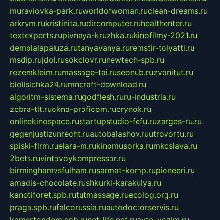
muraviovka-park.ru
worldofwoman.ru
clean-dreams.ru
arkrym.ru
kristinita.ru
dircomputer.ru
healthenter.ru
textexperts.ru
pivnaya-kruzhka.ru
kinofilmy-2021.ru
demolalapaluza.ru
tanyavanya.ru
remstir-tolyatti.ru
msdip.ru
jdol.ru
sokolovr.ru
newtech-spb.ru
rezemkleim.ru
massage-tai.ru
seonub.ru
zvonitut.ru
biolisichka24.ru
mncraft-download.ru
algoritm-sistema.ru
godflesh.ru
ru-industria.ru
zebra-tlt.ru
okna-proficom.ru
erynok.ru
onlinekinospace.ru
startupstudio-fefu.ru
zarges-ru.ru
gegenjustizunrecht.ru
autobalashov.ru
utrovortu.ru
spiski-firm.ru
elara-m.ru
kinomusorka.ru
mkcslava.ru
2bets.ru
vintovoykompressor.ru
birminghamvsfulham.ru
sarmat-komp.ru
pioneeri.ru
amadis-chocolate.ru
shkurki-karakulya.ru
kanotiforet.spb.ru
tutmassage.ru
ecolog.org.ru
praga.spb.ru
falcorussia.ru
autodoctorservis.ru
kamertondom.spb.ru
net-life.net.ru
avto-vozim.ru