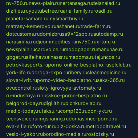
nv-750.ru
news-plain.ru
nertansaga.ru
delanalad.ru
dizfiles.ru
youtubefree.ru
aria-family.ru
roadli.ru
planeta-samara.ru
mysmartbuy.ru
matrasy-kemerovo.ru
ashanet.ru
trade-farm.ru
dotcustoms.ru
domizbrusa9x12spb.ru
autodamp.ru
narasimha.ru
djcommodities.ru
nv750.ru
x-ton.ru
newsplain.ru
cardvoice.ru
modopaper.ru
manunae.ru
gbget.ru
alfeihavsalnassr.ru
madoma.ru
tajuncos.ru
petrovkasports.ru
porno-online-besplatno.ru
splclub.ru
york-life.ru
doroga-expo.ru
ribery.ru
cleanmedicine.ru
slovar-ivrit.ru
porno-video-besplatno.ru
seks-365.ru
ovucontrol.ru
sloty-igrovyye-avtomaty.ru
ru-industriya.ru
russkoe-porno-besplatno.ru
belgorod-day.ru
digilith.ru
pichkurovlab.ru
medic-today.ru
taksu.ru
comp123.ru
don-ykt.ru
teensvoice.ru
imgsharing.ru
domashnee-porno.ru
eva-elfie.ru
foto-tur.ru
biz-doska.ru
metropoltravel.ru
veslo-i-yakor.ru
borodino-media.ru
rostotsky.ru