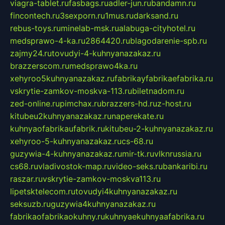
viagra-tablet.ru
fasbags.ru
adler-jun.ru
bandamn.ru
fincontech.ru
3sexporn.ru
1mus.ru
darksand.ru
rebus-toys.ru
minelab-msk.ru
alabuga-cityhotel.ru
medsprawo-4-ka.ru
2864420.ru
blagodarenie-spb.ru
zajmy24.ru
tovudyi-4-kuhnyanazakaz.ru
brazzerscom.ru
medsprawo4ka.ru
xehyroo5kuhnyanazakaz.ru
fabrikayfabrikaefabrika.ru
vskrytie-zamkov-moskva-113.ru
biletnadom.ru
zed-online.ru
pimchax.ru
brazzers-hd.ru
z-host.ru
kitubeu2kuhnyanazakaz.ru
naperekate.ru
kuhnyaofabrikaufabrik.ru
kitubeu-2-kuhnyanazakaz.ru
xehyroo-5-kuhnyanazakaz.ru
cs-68.ru
guzywia-4-kuhnyanazakaz.ru
mir-tk.ru
vlknrussia.ru
cs68.ru
vladivostok-map.ru
video-seks.ru
bankaribi.ru
raszar.ru
vskrytie-zamkov-moskva113.ru
lipetsktelecom.ru
tovudyi4kuhnyanazakaz.ru
seksuzb.ru
guzywia4kuhnyanazakaz.ru
fabrikaofabrikaokuhny.ru
kuhnyaekuhnyaafabrika.ru