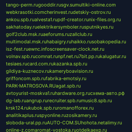
tango-perm.ru
gooddir.ru
sgv.su
multiki-online.com
webkrasotki.com
cherinvest.ru
detskiy-ostrov.ru
ankou.spb.ru
alvesta1.ru
pdf-creator.ru
nix-files.org.ru
sakhatoday.ru
elektrikersymboler.ru
sputnikyes.ru
golf2club.msk.ru
aeforums.ru
zallclub.ru
multimodal.msk.ru
habaigry.ru
haikko.ru
sobakopedia.ru
isz-fest.ru
ewnc.info
screensaver-clock.net.ru
volnav.spb.ru
comnat.ru
npf.net.ru
7bit.pp.ru
kalugatur.ru
tesiaes.ru
card.com.ru
kazanka.spb.ru
gildiya-kuznecov.ru
kameryboavision.ru
griffoncom.spb.ru
fabrika-emotsiy.ru
PARK-MATROSOVA.RU
agat.spb.ru
avtoyurist-moskva1.ru
hardware.org.ru
схема-авто.рф
dg-lab.ru
angrup.ru
recruiter.spb.ru
music8.spb.ru
krsk124.ru
kubok.spb.ru
romanofforex.ru
analitikaplus.ru
spyonline.ru
zosikamery.ru
sloboda-ural.pp.ru
AUTO-COM.SU
hohota.net
alimy.ru
online-z.com
aromat-vostoka.ru
otdelkaexp.ru