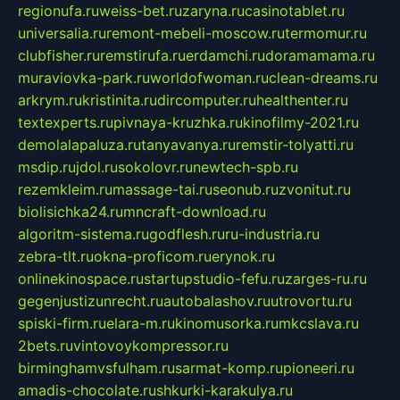
regionufa.ru
weiss-bet.ru
zaryna.ru
casinotablet.ru
universalia.ru
remont-mebeli-moscow.ru
termomur.ru
clubfisher.ru
remstirufa.ru
erdamchi.ru
doramamama.ru
muraviovka-park.ru
worldofwoman.ru
clean-dreams.ru
arkrym.ru
kristinita.ru
dircomputer.ru
healthenter.ru
textexperts.ru
pivnaya-kruzhka.ru
kinofilmy-2021.ru
demolalapaluza.ru
tanyavanya.ru
remstir-tolyatti.ru
msdip.ru
jdol.ru
sokolovr.ru
newtech-spb.ru
rezemkleim.ru
massage-tai.ru
seonub.ru
zvonitut.ru
biolisichka24.ru
mncraft-download.ru
algoritm-sistema.ru
godflesh.ru
ru-industria.ru
zebra-tlt.ru
okna-proficom.ru
erynok.ru
onlinekinospace.ru
startupstudio-fefu.ru
zarges-ru.ru
gegenjustizunrecht.ru
autobalashov.ru
utrovortu.ru
spiski-firm.ru
elara-m.ru
kinomusorka.ru
mkcslava.ru
2bets.ru
vintovoykompressor.ru
birminghamvsfulham.ru
sarmat-komp.ru
pioneeri.ru
amadis-chocolate.ru
shkurki-karakulya.ru