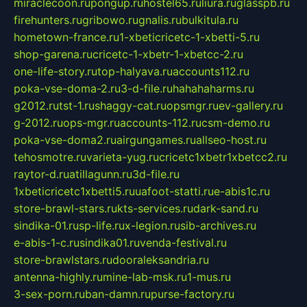
miraclecoon.ru
pongup.ru
hostel65.ru
liura.ru
glasspb.ru
firehunters.ru
gribowo.ru
gnalis.ru
bulkitula.ru
hometown-france.ru
1-xbeticricetc-1-xbetti-5.ru
shop-garena.ru
cricetc-1-xbetr-1-xbetcc-2.ru
one-life-story.ru
top-halyava.ru
accounts112.ru
poka-vse-doma-2.ru
3-d-file.ru
hahahaharms.ru
g2012.ru
tst-1.ru
shaggy-cat.ru
opsmgr.ru
ev-gallery.ru
g-2012.ru
ops-mgr.ru
accounts-112.ru
csm-demo.ru
poka-vse-doma2.ru
airgungames.ru
allseo-host.ru
tehosmotre.ru
varieta-yug.ru
cricetc1xbetr1xbetcc2.ru
raytor-d.ru
atillagunn.ru
3d-file.ru
1xbeticricetc1xbetti5.ru
uafoot-statti.ru
e-abis1c.ru
store-brawl-stars.ru
kts-services.ru
dark-sand.ru
sindika-01.ru
sp-life.ru
x-legion.ru
sib-archives.ru
e-abis-1-c.ru
sindika01.ru
venda-festival.ru
store-brawlstars.ru
dooraleksandria.ru
antenna-highly.ru
mine-lab-msk.ru
1-mus.ru
3-sex-porn.ru
ban-damn.ru
purse-factory.ru