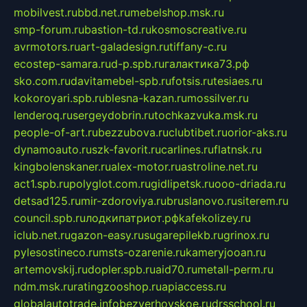
mobilvest.ru
bbd.net.ru
mebelshop.msk.ru
smp-forum.ru
bastion-td.ru
kosmoscreative.ru
avrmotors.ru
art-galadesign.ru
tiffany-c.ru
ecostep-samara.ru
d-p.spb.ru
галактика73.рф
sko.com.ru
davitamebel-spb.ru
fotsis.ru
tesiaes.ru
kokoroyari.spb.ru
blesna-kazan.ru
mossilver.ru
lenderoq.ru
sergeydobrin.ru
tochkazvuka.msk.ru
people-of-art.ru
bezzubova.ru
clubtibet.ru
orior-aks.ru
dynamoauto.ru
szk-favorit.ru
carlines.ru
flatnsk.ru
kingbolenskaner.ru
alex-motor.ru
astroline.net.ru
act1.spb.ru
polyglot.com.ru
gidlipetsk.ru
ooo-driada.ru
detsad125.ru
mir-zdoroviya.ru
bruslanovo.ru
siterem.ru
council.spb.ru
лодкипатриот.рф
kafekolizey.ru
iclub.net.ru
gazon-easy.ru
sugarepilekb.ru
grinox.ru
pylesostineco.ru
msts-ozarenie.ru
kameryjooan.ru
artemovskij.ru
dopler.spb.ru
aid70.ru
metall-perm.ru
ndm.msk.ru
ratingzooshop.ru
apiaccess.ru
globalautotrade.info
bezverhovskoe.ru
drsschool.ru