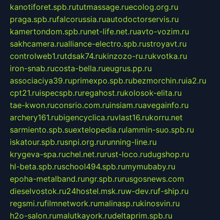
kanotiforet.spb.ru
tutmassage.ru
ecolog.org.ru
praga.spb.ru
falcorussia.ru
autodoctorservis.ru
kamertondom.spb.ru
net-life.net.ru
avto-vozim.ru
sakhcamera.ru
alliance-electro.spb.ru
stroyavt.ru
controlweb1.ru
tdsak74.ru
kinzozo-ru.ru
kvotka.ru
iron-snab.ru
costa-bella.ru
eugrus.pp.ru
associaciya39.ru
primexpo.spb.ru
bezmorchin.ru
ia2.ru
cpt21.ru
ispecspb.ru
regahost.ru
kolosok-elita.ru
tae-kwon.ru
consrio.com.ru
insiam.ru
avegainfo.ru
archery161.ru
bigencyclica.ru
vlast16.ru
korru.net
sarmiento.spb.su
extelopedia.ru
lammin-suo.spb.ru
iskatour.spb.ru
snpi.org.ru
running-line.ru
krygeva-spa.ru
chel.net.ru
rust-loco.ru
dugshop.ru
hl-beta.spb.ru
school494.spb.ru
mymubaby.ru
epoha-metalband.ru
ngr.spb.ru
rusgosnews.com
dieselvostok.ru
24hostel.msk.ru
w-dev.ru
f-ship.ru
regsmi.ru
filmnetwork.ru
malinasp.ru
kinosvin.ru
h2o-salon.ru
malutkayork.ru
deltaprim.spb.ru