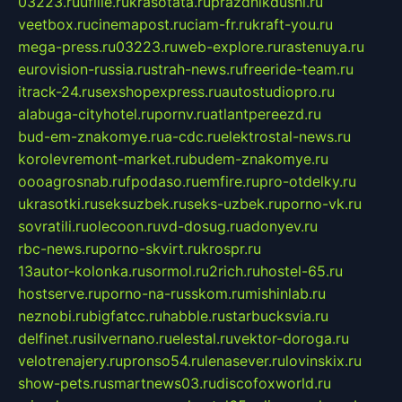
03223.ru
ufille.ru
krasotata.ru
prazdnikdushi.ru
veetbox.ru
cinemapost.ru
ciam-fr.ru
kraft-you.ru
mega-press.ru
03223.ru
web-explore.ru
rastenuya.ru
eurovision-russia.ru
strah-news.ru
freeride-team.ru
itrack-24.ru
sexshopexpress.ru
autostudiopro.ru
alabuga-cityhotel.ru
pornv.ru
atlantpereezd.ru
bud-em-znakomye.ru
a-cdc.ru
elektrostal-news.ru
korolevremont-market.ru
budem-znakomye.ru
oooagrosnab.ru
fpodaso.ru
emfire.ru
pro-otdelky.ru
ukrasotki.ru
seksuzbek.ru
seks-uzbek.ru
porno-vk.ru
sovratili.ru
olecoon.ru
vd-dosug.ru
adonyev.ru
rbc-news.ru
porno-skvirt.ru
krospr.ru
13autor-kolonka.ru
sormol.ru
2rich.ru
hostel-65.ru
hostserve.ru
porno-na-russkom.ru
mishinlab.ru
neznobi.ru
bigfatcc.ru
habble.ru
starbucksvia.ru
delfinet.ru
silvernano.ru
elestal.ru
vektor-doroga.ru
velotrenajery.ru
pronso54.ru
lenasever.ru
lovinskix.ru
show-pets.ru
smartnews03.ru
discofoxworld.ru