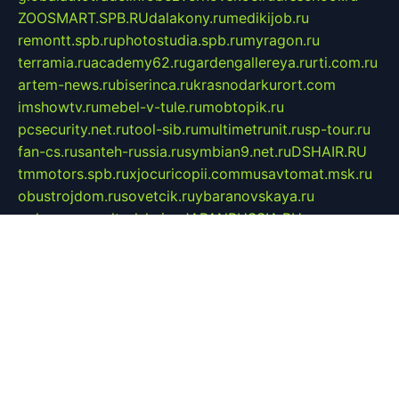
ZOOSMART.SPB.RU
dalakony.ru
medikijob.ru
remontt.spb.ru
photostudia.spb.ru
myragon.ru
terramia.ru
academy62.ru
gardengallereya.ru
rti.com.ru
artem-news.ru
biserinca.ru
krasnodarkurort.com
imshowtv.ru
mebel-v-tule.ru
mobtopik.ru
pcsecurity.net.ru
tool-sib.ru
multimetrunit.ru
sp-tour.ru
fan-cs.ru
santeh-russia.ru
symbian9.net.ru
DSHAIR.RU
tmmotors.spb.ru
xjocuricopii.com
musavtomat.msk.ru
obustrojdom.ru
sovetcik.ru
ybaranovskaya.ru
ppknews.ru
cult-alshei.ru
JAPANRUSSIA.RU
proekciyamebel.ru
imper-finans.ru
rim.org.ru
glamourai.ru
brassminus.ru
zabor-pro.ru
ftn.pp.ru
dorogoe58.ru
laimengpacker.ru
kuzova-zapchasti.ru
sageerp.ru
taxodrom.ru
dsrazvitie.ru
hardcity.net.ru
ratinghomegames.ru
topservice25.ru
gubernyan.ru
gtglasslined.ru
ii4.ru
tssport.spb.ru
andorra24.com
blackwallstreet.ru
oboimos.ru
optim-doors.com.ru
ikuch.ru
nycr.org.ru
npa21.ru
vremya-ch.spb.ru