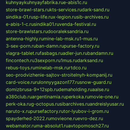
kuhnyaykuhnyayfabrika.ru
e-abis1c.ru
store-brawl-stars.ru
kts-services.ru
dark-sand.ru
sindika-01.ru
sp-life.ru
x-legion.ru
sib-archives.ru
e-abis-1-c.ru
sindika01.ru
venda-festival.ru
store-brawlstars.ru
dooraleksandria.ru
antenna-highly.ru
mine-lab-msk.ru
1-mus.ru
3-sex-porn.ru
ban-damn.ru
purse-factory.ru
viagra-tablet.ru
fasbags.ru
adler-jun.ru
bandamn.ru
fincontech.ru
3sexporn.ru
1mus.ru
darksand.ru
rebus-toys.ru
minelab-msk.ru
rtdco.ru
seo-prodvizhenie-sajtov-stroitelnyh-kompanij.ru
card-voice.ru
rulonnyygazon177.ru
snow-guard.ru
domizbrusa-9x12spb.ru
demaholding.ru
aalse.ru
a380club.ru
argentinamia.ru
perkoka.ru
movie-one.ru
perk-oka.ru
g-octopus.ru
sibarchives.ru
andreislyusar.ru
naruto-x.ru
pursefactory.ru
tor-lyubov-i-grom.ru
spayderhed-2022.ru
movieone.ru
evro-dez.ru
webamator.ru
ma-absolut1.ru
avtopomosch27.ru