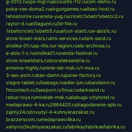
g-2012.ru
ops-mgr.ru
accounts-112.ru
csm-demo.ru
poka-vse-doma2.ru
airgungames.ru
allseo-host.ru
tehosmotre.ru
varieta-yug.ru
cricetc1xbetr1xbetcc2.ru
raytor-d.ru
atillagunn.ru
3d-file.ru
1xbeticricetc1xbetti5.ru
uafoot-statti.ru
e-abis1c.ru
store-brawl-stars.ru
kts-services.ru
dark-sand.ru
sindika-01.ru
sp-life.ru
x-legion.ru
sib-archives.ru
e-abis-1-c.ru
sindika01.ru
venda-festival.ru
store-brawlstars.ru
dooraleksandria.ru
antenna-highly.ru
mine-lab-msk.ru
1-mus.ru
3-sex-porn.ru
ban-damn.ru
purse-factory.ru
viagra-tablet.ru
fasbags.ru
adler-jun.ru
bandamn.ru
fincontech.ru
3sexporn.ru
1mus.ru
darksand.ru
rebus-toys.ru
minelab-msk.ru
alabuga-cityhotel.ru
medsprawo-4-ka.ru
2864420.ru
blagodarenie-spb.ru
zajmy24.ru
tovudyi-4-kuhnyanazakaz.ru
brazzerscom.ru
medsprawo4ka.ru
xehyroo5kuhnyanazakaz.ru
fabrikayfabrikaefabrika.ru