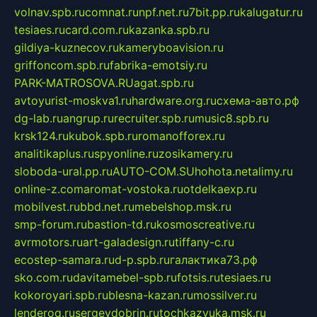
volnav.spb.ru
comnat.ru
npf.net.ru
7bit.pp.ru
kalugatur.ru
tesiaes.ru
card.com.ru
kazanka.spb.ru
gildiya-kuznecov.ru
kameryboavision.ru
griffoncom.spb.ru
fabrika-emotsiy.ru
PARK-MATROSOVA.RU
agat.spb.ru
avtoyurist-moskva1.ru
hardware.org.ru
схема-авто.рф
dg-lab.ru
angrup.ru
recruiter.spb.ru
music8.spb.ru
krsk124.ru
kubok.spb.ru
romanofforex.ru
analitikaplus.ru
spyonline.ru
zosikamery.ru
sloboda-ural.pp.ru
AUTO-COM.SU
hohota.net
alimy.ru
online-z.com
aromat-vostoka.ru
otdelkaexp.ru
mobilvest.ru
bbd.net.ru
mebelshop.msk.ru
smp-forum.ru
bastion-td.ru
kosmoscreative.ru
avrmotors.ru
art-galadesign.ru
tiffany-c.ru
ecostep-samara.ru
d-p.spb.ru
галактика73.рф
sko.com.ru
davitamebel-spb.ru
fotsis.ru
tesiaes.ru
kokoroyari.spb.ru
blesna-kazan.ru
mossilver.ru
lenderoq.ru
sergeydobrin.ru
tochkazvuka.msk.ru