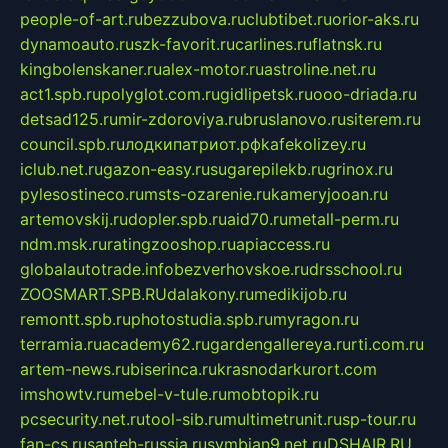
people-of-art.ru
bezzubova.ru
clubtibet.ru
orior-aks.ru
dynamoauto.ru
szk-favorit.ru
carlines.ru
flatnsk.ru
kingbolenskaner.ru
alex-motor.ru
astroline.net.ru
act1.spb.ru
polyglot.com.ru
gidlipetsk.ru
ooo-driada.ru
detsad125.ru
mir-zdoroviya.ru
bruslanovo.ru
siterem.ru
council.spb.ru
лодкипатриот.рф
kafekolizey.ru
iclub.net.ru
gazon-easy.ru
sugarepilekb.ru
grinox.ru
pylesostineco.ru
msts-ozarenie.ru
kameryjooan.ru
artemovskij.ru
dopler.spb.ru
aid70.ru
metall-perm.ru
ndm.msk.ru
ratingzooshop.ru
apiaccess.ru
globalautotrade.info
bezverhovskoe.ru
drsschool.ru
ZOOSMART.SPB.RU
dalakony.ru
medikijob.ru
remontt.spb.ru
photostudia.spb.ru
myragon.ru
terramia.ru
academy62.ru
gardengallereya.ru
rti.com.ru
artem-news.ru
biserinca.ru
krasnodarkurort.com
imshowtv.ru
mebel-v-tule.ru
mobtopik.ru
pcsecurity.net.ru
tool-sib.ru
multimetrunit.ru
sp-tour.ru
fan-cs.ru
santeh-russia.ru
symbian9.net.ru
DSHAIR.RU