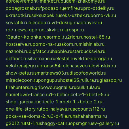
korolevremont-market.ru
budem-znakomye.ru
oooagrosnab.ru
fpodaso.ru
emfire.ru
pro-otdelky.ru
ukrasotki.ru
seksuzbek.ru
seks-uzbek.ru
porno-vk.ru
sovratili.ru
olecoon.ru
vd-dosug.ru
adonyev.ru
rbc-news.ru
porno-skvirt.ru
krospr.ru
13autor-kolonka.ru
sormol.ru
2rich.ru
hostel-65.ru
hostserve.ru
porno-na-russkom.ru
mishinlab.ru
neznobi.ru
bigfatcc.ru
habble.ru
starbucksvia.ru
delfinet.ru
silvernano.ru
elestal.ru
vektor-doroga.ru
velotrenajery.ru
pronso54.ru
lenasever.ru
lovinskix.ru
show-pets.ru
smartnews03.ru
discofoxworld.ru
miraclecoon.ru
pongup.ru
hostel65.ru
liura.ru
glasspb.ru
firehunters.ru
gribowo.ru
gnalis.ru
bulkitula.ru
hometown-france.ru
1-xbeticricetc-1-xbetti-5.ru
shop-garena.ru
cricetc-1-xbetr-1-xbetcc-2.ru
one-life-story.ru
top-halyava.ru
accounts112.ru
poka-vse-doma-2.ru
3-d-file.ru
hahahaharms.ru
g2012.ru
tst-1.ru
shaggy-cat.ru
opsmgr.ru
ev-gallery.ru