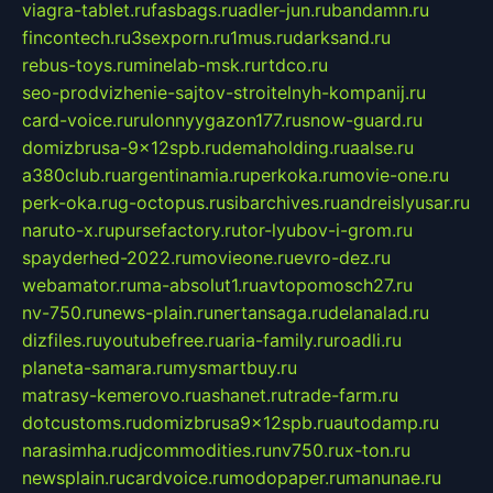
viagra-tablet.ru
fasbags.ru
adler-jun.ru
bandamn.ru
fincontech.ru
3sexporn.ru
1mus.ru
darksand.ru
rebus-toys.ru
minelab-msk.ru
rtdco.ru
seo-prodvizhenie-sajtov-stroitelnyh-kompanij.ru
card-voice.ru
rulonnyygazon177.ru
snow-guard.ru
domizbrusa-9x12spb.ru
demaholding.ru
aalse.ru
a380club.ru
argentinamia.ru
perkoka.ru
movie-one.ru
perk-oka.ru
g-octopus.ru
sibarchives.ru
andreislyusar.ru
naruto-x.ru
pursefactory.ru
tor-lyubov-i-grom.ru
spayderhed-2022.ru
movieone.ru
evro-dez.ru
webamator.ru
ma-absolut1.ru
avtopomosch27.ru
nv-750.ru
news-plain.ru
nertansaga.ru
delanalad.ru
dizfiles.ru
youtubefree.ru
aria-family.ru
roadli.ru
planeta-samara.ru
mysmartbuy.ru
matrasy-kemerovo.ru
ashanet.ru
trade-farm.ru
dotcustoms.ru
domizbrusa9x12spb.ru
autodamp.ru
narasimha.ru
djcommodities.ru
nv750.ru
x-ton.ru
newsplain.ru
cardvoice.ru
modopaper.ru
manunae.ru