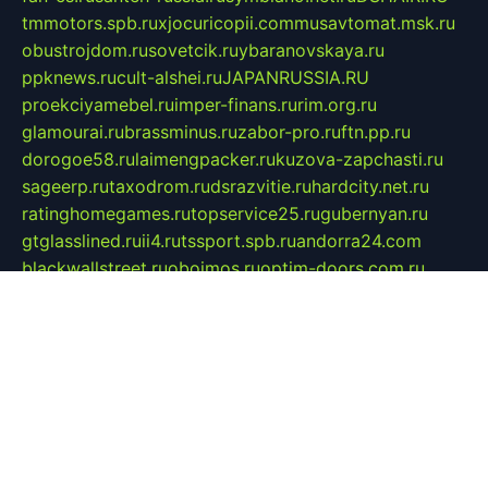
tmmotors.spb.ru
xjocuricopii.com
musavtomat.msk.ru
obustrojdom.ru
sovetcik.ru
ybaranovskaya.ru
ppknews.ru
cult-alshei.ru
JAPANRUSSIA.RU
proekciyamebel.ru
imper-finans.ru
rim.org.ru
glamourai.ru
brassminus.ru
zabor-pro.ru
ftn.pp.ru
dorogoe58.ru
laimengpacker.ru
kuzova-zapchasti.ru
sageerp.ru
taxodrom.ru
dsrazvitie.ru
hardcity.net.ru
ratinghomegames.ru
topservice25.ru
gubernyan.ru
gtglasslined.ru
ii4.ru
tssport.spb.ru
andorra24.com
blackwallstreet.ru
oboimos.ru
optim-doors.com.ru
ikuch.ru
nycr.org.ru
npa21.ru
vremya-ch.spb.ru
desert000.ru
ivtorgi.ru
ifiori.ru
catalog-statei.ru
dcv.org.ru
spetsmaster174.ru
ipkameryhiseeu.ru
dum26.ru
ruspol.spb.ru
fr-opendp.ru
kam-solnyshko.ru
cheyenne-arapaho.ru
sevzapmetal.spb.ru
ted-lapidus.spb.ru
parasite-eliminator.ru
sigma-complete.ru
modernworld.ru
dama-moda.ru
eholot-group.ru
sk-nvkz.ru
DRONGOLD.RU