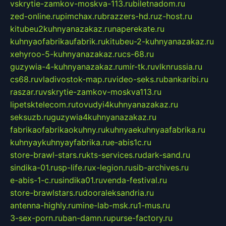
vskrytie-zamkov-moskva-113.ru
biletnadom.ru
zed-online.ru
pimchax.ru
brazzers-hd.ru
z-host.ru
kitubeu2kuhnyanazakaz.ru
naperekate.ru
kuhnyaofabrikaufabrik.ru
kitubeu-2-kuhnyanazakaz.ru
xehyroo-5-kuhnyanazakaz.ru
cs-68.ru
guzywia-4-kuhnyanazakaz.ru
mir-tk.ru
vlknrussia.ru
cs68.ru
vladivostok-map.ru
video-seks.ru
bankaribi.ru
raszar.ru
vskrytie-zamkov-moskva113.ru
lipetsktelecom.ru
tovudyi4kuhnyanazakaz.ru
seksuzb.ru
guzywia4kuhnyanazakaz.ru
fabrikaofabrikaokuhny.ru
kuhnyaekuhnyaafabrika.ru
kuhnyaykuhnyayfabrika.ru
e-abis1c.ru
store-brawl-stars.ru
kts-services.ru
dark-sand.ru
sindika-01.ru
sp-life.ru
x-legion.ru
sib-archives.ru
e-abis-1-c.ru
sindika01.ru
venda-festival.ru
store-brawlstars.ru
dooraleksandria.ru
antenna-highly.ru
mine-lab-msk.ru
1-mus.ru
3-sex-porn.ru
ban-damn.ru
purse-factory.ru