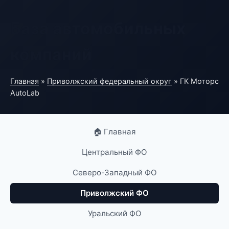
База автомобильных
компаний
Главная
»
Приволжский федеральный округ
» ГК Моторс
AutoLab
🏠 Главная
Центральный ФО
Северо-Западный ФО
Приволжский ФО
Уральский ФО