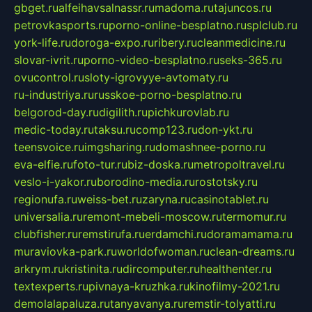
gbget.ru
alfeihavsalnassr.ru
madoma.ru
tajuncos.ru
petrovkasports.ru
porno-online-besplatno.ru
splclub.ru
york-life.ru
doroga-expo.ru
ribery.ru
cleanmedicine.ru
slovar-ivrit.ru
porno-video-besplatno.ru
seks-365.ru
ovucontrol.ru
sloty-igrovyye-avtomaty.ru
ru-industriya.ru
russkoe-porno-besplatno.ru
belgorod-day.ru
digilith.ru
pichkurovlab.ru
medic-today.ru
taksu.ru
comp123.ru
don-ykt.ru
teensvoice.ru
imgsharing.ru
domashnee-porno.ru
eva-elfie.ru
foto-tur.ru
biz-doska.ru
metropoltravel.ru
veslo-i-yakor.ru
borodino-media.ru
rostotsky.ru
regionufa.ru
weiss-bet.ru
zaryna.ru
casinotablet.ru
universalia.ru
remont-mebeli-moscow.ru
termomur.ru
clubfisher.ru
remstirufa.ru
erdamchi.ru
doramamama.ru
muraviovka-park.ru
worldofwoman.ru
clean-dreams.ru
arkrym.ru
kristinita.ru
dircomputer.ru
healthenter.ru
textexperts.ru
pivnaya-kruzhka.ru
kinofilmy-2021.ru
demolalapaluza.ru
tanyavanya.ru
remstir-tolyatti.ru