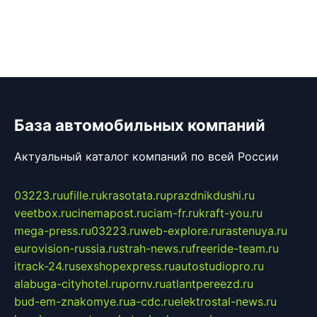
База автомобильных компаний
Актуальный каталог компаний по всей России
03223.ru
ufille.ru
krasotata.ru
prazdnikdushi.ru
veetbox.ru
cinemapost.ru
ciam-fr.ru
kraft-you.ru
mega-press.ru
03223.ru
web-explore.ru
rastenuya.ru
eurovision-russia.ru
strah-news.ru
freeride-team.ru
itrack-24.ru
sexshopexpress.ru
autostudiopro.ru
alabuga-cityhotel.ru
pornv.ru
atlantpereezd.ru
bud-em-znakomye.ru
a-cdc.ru
elektrostal-news.ru