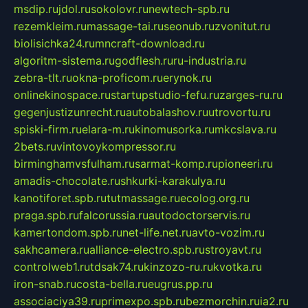
msdip.ru
jdol.ru
sokolovr.ru
newtech-spb.ru
rezemkleim.ru
massage-tai.ru
seonub.ru
zvonitut.ru
biolisichka24.ru
mncraft-download.ru
algoritm-sistema.ru
godflesh.ru
ru-industria.ru
zebra-tlt.ru
okna-proficom.ru
erynok.ru
onlinekinospace.ru
startupstudio-fefu.ru
zarges-ru.ru
gegenjustizunrecht.ru
autobalashov.ru
utrovortu.ru
spiski-firm.ru
elara-m.ru
kinomusorka.ru
mkcslava.ru
2bets.ru
vintovoykompressor.ru
birminghamvsfulham.ru
sarmat-komp.ru
pioneeri.ru
amadis-chocolate.ru
shkurki-karakulya.ru
kanotiforet.spb.ru
tutmassage.ru
ecolog.org.ru
praga.spb.ru
falcorussia.ru
autodoctorservis.ru
kamertondom.spb.ru
net-life.net.ru
avto-vozim.ru
sakhcamera.ru
alliance-electro.spb.ru
stroyavt.ru
controlweb1.ru
tdsak74.ru
kinzozo-ru.ru
kvotka.ru
iron-snab.ru
costa-bella.ru
eugrus.pp.ru
associaciya39.ru
primexpo.spb.ru
bezmorchin.ru
ia2.ru