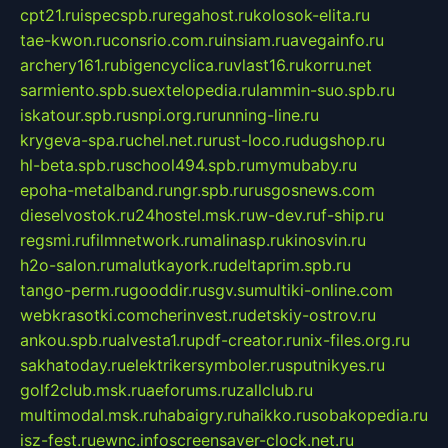
cpt21.ru
ispecspb.ru
regahost.ru
kolosok-elita.ru
tae-kwon.ru
consrio.com.ru
insiam.ru
avegainfo.ru
archery161.ru
bigencyclica.ru
vlast16.ru
korru.net
sarmiento.spb.su
extelopedia.ru
lammin-suo.spb.ru
iskatour.spb.ru
snpi.org.ru
running-line.ru
krygeva-spa.ru
chel.net.ru
rust-loco.ru
dugshop.ru
hl-beta.spb.ru
school494.spb.ru
mymubaby.ru
epoha-metalband.ru
ngr.spb.ru
rusgosnews.com
dieselvostok.ru
24hostel.msk.ru
w-dev.ru
f-ship.ru
regsmi.ru
filmnetwork.ru
malinasp.ru
kinosvin.ru
h2o-salon.ru
malutkayork.ru
deltaprim.spb.ru
tango-perm.ru
gooddir.ru
sgv.su
multiki-online.com
webkrasotki.com
cherinvest.ru
detskiy-ostrov.ru
ankou.spb.ru
alvesta1.ru
pdf-creator.ru
nix-files.org.ru
sakhatoday.ru
elektrikersymboler.ru
sputnikyes.ru
golf2club.msk.ru
aeforums.ru
zallclub.ru
multimodal.msk.ru
habaigry.ru
haikko.ru
sobakopedia.ru
isz-fest.ru
ewnc.info
screensaver-clock.net.ru