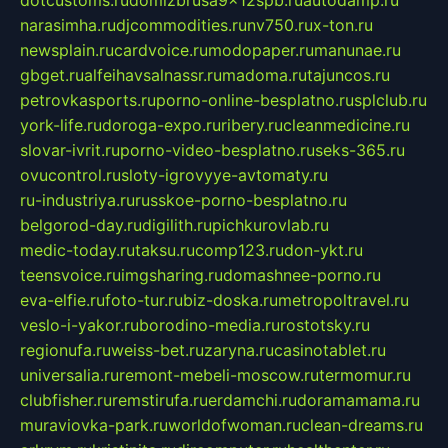
narasimha.ru
djcommodities.ru
nv750.ru
x-ton.ru
newsplain.ru
cardvoice.ru
modopaper.ru
manunae.ru
gbget.ru
alfeihavsalnassr.ru
madoma.ru
tajuncos.ru
petrovkasports.ru
porno-online-besplatno.ru
splclub.ru
york-life.ru
doroga-expo.ru
ribery.ru
cleanmedicine.ru
slovar-ivrit.ru
porno-video-besplatno.ru
seks-365.ru
ovucontrol.ru
sloty-igrovyye-avtomaty.ru
ru-industriya.ru
russkoe-porno-besplatno.ru
belgorod-day.ru
digilith.ru
pichkurovlab.ru
medic-today.ru
taksu.ru
comp123.ru
don-ykt.ru
teensvoice.ru
imgsharing.ru
domashnee-porno.ru
eva-elfie.ru
foto-tur.ru
biz-doska.ru
metropoltravel.ru
veslo-i-yakor.ru
borodino-media.ru
rostotsky.ru
regionufa.ru
weiss-bet.ru
zaryna.ru
casinotablet.ru
universalia.ru
remont-mebeli-moscow.ru
termomur.ru
clubfisher.ru
remstirufa.ru
erdamchi.ru
doramamama.ru
muraviovka-park.ru
worldofwoman.ru
clean-dreams.ru