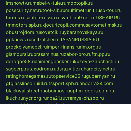
imshowtv.ru
mebel-v-tule.ru
mobtopik.ru
pcsecurity.net.ru
tool-sib.ru
multimetrunit.ru
sp-tour.ru
fan-cs.ru
santeh-russia.ru
symbian9.net.ru
DSHAIR.RU
tmmotors.spb.ru
xjocuricopii.com
musavtomat.msk.ru
obustrojdom.ru
sovetcik.ru
ybaranovskaya.ru
ppknews.ru
cult-alshei.ru
JAPANRUSSIA.RU
proekciyamebel.ru
imper-finans.ru
rim.org.ru
glamourai.ru
brassminus.ru
zabor-pro.ru
ftn.pp.ru
dorogoe58.ru
laimengpacker.ru
kuzova-zapchasti.ru
sageerp.ru
taxodrom.ru
dsrazvitie.ru
hardcity.net.ru
ratinghomegames.ru
topservice25.ru
gubernyan.ru
gtglasslined.ru
ii4.ru
tssport.spb.ru
andorra24.com
blackwallstreet.ru
oboimos.ru
optim-doors.com.ru
ikuch.ru
nycr.org.ru
npa21.ru
vremya-ch.spb.ru
desert000.ru
ivtorgi.ru
ifiori.ru
catalog-statei.ru
dcv.org.ru
spetsmaster174.ru
ipkameryhiseeu.ru
dum26.ru
ruspol.spb.ru
fr-opendp.ru
kam-solnyshko.ru
cheyenne-arapaho.ru
sevzapmetal.spb.ru