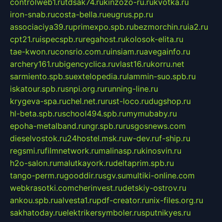
controlweb1.ru
tdsak74.ru
kinzozo-ru.ru
kvotka.ru
iron-snab.ru
costa-bella.ru
eugrus.pp.ru
associaciya39.ru
primexpo.spb.ru
bezmorchin.ru
ia2.ru
cpt21.ru
ispecspb.ru
regahost.ru
kolosok-elita.ru
tae-kwon.ru
consrio.com.ru
insiam.ru
avegainfo.ru
archery161.ru
bigencyclica.ru
vlast16.ru
korru.net
sarmiento.spb.su
extelopedia.ru
lammin-suo.spb.ru
iskatour.spb.ru
snpi.org.ru
running-line.ru
krygeva-spa.ru
chel.net.ru
rust-loco.ru
dugshop.ru
hl-beta.spb.ru
school494.spb.ru
mymubaby.ru
epoha-metalband.ru
ngr.spb.ru
rusgosnews.com
dieselvostok.ru
24hostel.msk.ru
w-dev.ru
f-ship.ru
regsmi.ru
filmnetwork.ru
malinasp.ru
kinosvin.ru
h2o-salon.ru
malutkayork.ru
deltaprim.spb.ru
tango-perm.ru
gooddir.ru
sgv.su
multiki-online.com
webkrasotki.com
cherinvest.ru
detskiy-ostrov.ru
ankou.spb.ru
alvesta1.ru
pdf-creator.ru
nix-files.org.ru
sakhatoday.ru
elektrikersymboler.ru
sputnikyes.ru