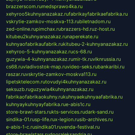
brazzerscom.ru
medsprawo4ka.ru
xehyroo5kuhnyanazakaz.ru
fabrikayfabrikaefabrika.ru
vskrytie-zamkov-moskva-113.ru
biletnadom.ru
zed-online.ru
pimchax.ru
brazzers-hd.ru
z-host.ru
kitubeu2kuhnyanazakaz.ru
naperekate.ru
kuhnyaofabrikaufabrik.ru
kitubeu-2-kuhnyanazakaz.ru
xehyroo-5-kuhnyanazakaz.ru
cs-68.ru
guzywia-4-kuhnyanazakaz.ru
mir-tk.ru
vlknrussia.ru
cs68.ru
vladivostok-map.ru
video-seks.ru
bankaribi.ru
raszar.ru
vskrytie-zamkov-moskva113.ru
lipetsktelecom.ru
tovudyi4kuhnyanazakaz.ru
seksuzb.ru
guzywia4kuhnyanazakaz.ru
fabrikaofabrikaokuhny.ru
kuhnyaekuhnyaafabrika.ru
kuhnyaykuhnyayfabrika.ru
e-abis1c.ru
store-brawl-stars.ru
kts-services.ru
dark-sand.ru
sindika-01.ru
sp-life.ru
x-legion.ru
sib-archives.ru
e-abis-1-c.ru
sindika01.ru
venda-festival.ru
store-brawlstars.ru
dooraleksandria.ru