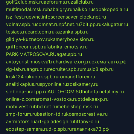
golf2club.msk.ru
aeforums.ru
zallclub.ru
multimodal.msk.ru
habaigry.ru
haikko.ru
sobakopedia.ru
isz-fest.ru
ewnc.info
screensaver-clock.net.ru
volnav.spb.ru
comnat.ru
npf.net.ru
7bit.pp.ru
kalugatur.ru
tesiaes.ru
card.com.ru
kazanka.spb.ru
gildiya-kuznecov.ru
kameryboavision.ru
griffoncom.spb.ru
fabrika-emotsiy.ru
PARK-MATROSOVA.RU
agat.spb.ru
avtoyurist-moskva1.ru
hardware.org.ru
схема-авто.рф
dg-lab.ru
angrup.ru
recruiter.spb.ru
music8.spb.ru
krsk124.ru
kubok.spb.ru
romanofforex.ru
analitikaplus.ru
spyonline.ru
zosikamery.ru
sloboda-ural.pp.ru
AUTO-COM.SU
hohota.net
alimy.ru
online-z.com
aromat-vostoka.ru
otdelkaexp.ru
mobilvest.ru
bbd.net.ru
mebelshop.msk.ru
smp-forum.ru
bastion-td.ru
kosmoscreative.ru
avrmotors.ru
art-galadesign.ru
tiffany-c.ru
ecostep-samara.ru
d-p.spb.ru
галактика73.рф