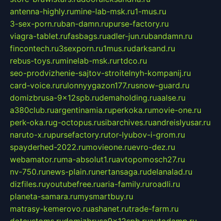
antenna-highly.ru
mine-lab-msk.ru
1-mus.ru
3-sex-porn.ru
ban-damn.ru
purse-factory.ru
viagra-tablet.ru
fasbags.ru
adler-jun.ru
bandamn.ru
fincontech.ru
3sexporn.ru
1mus.ru
darksand.ru
rebus-toys.ru
minelab-msk.ru
rtdco.ru
seo-prodvizhenie-sajtov-stroitelnyh-kompanij.ru
card-voice.ru
rulonnyygazon177.ru
snow-guard.ru
domizbrusa-9x12spb.ru
demaholding.ru
aalse.ru
a380club.ru
argentinamia.ru
perkoka.ru
movie-one.ru
perk-oka.ru
g-octopus.ru
sibarchives.ru
andreislyusar.ru
naruto-x.ru
pursefactory.ru
tor-lyubov-i-grom.ru
spayderhed-2022.ru
movieone.ru
evro-dez.ru
webamator.ru
ma-absolut1.ru
avtopomosch27.ru
nv-750.ru
news-plain.ru
nertansaga.ru
delanalad.ru
dizfiles.ru
youtubefree.ru
aria-family.ru
roadli.ru
planeta-samara.ru
mysmartbuy.ru
matrasy-kemerovo.ru
ashanet.ru
trade-farm.ru
dotcustoms.ru
domizbrusa9x12spb.ru
autodamp.ru