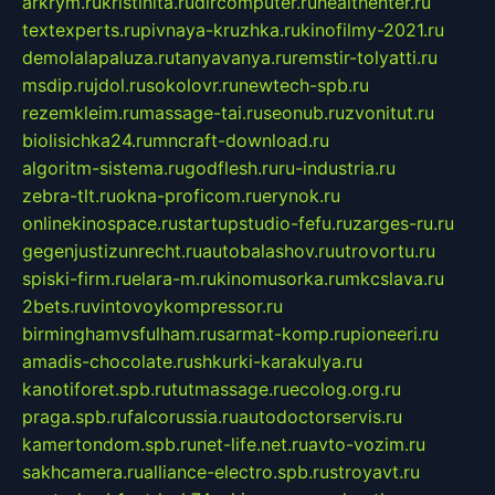
arkrym.ru
kristinita.ru
dircomputer.ru
healthenter.ru
textexperts.ru
pivnaya-kruzhka.ru
kinofilmy-2021.ru
demolalapaluza.ru
tanyavanya.ru
remstir-tolyatti.ru
msdip.ru
jdol.ru
sokolovr.ru
newtech-spb.ru
rezemkleim.ru
massage-tai.ru
seonub.ru
zvonitut.ru
biolisichka24.ru
mncraft-download.ru
algoritm-sistema.ru
godflesh.ru
ru-industria.ru
zebra-tlt.ru
okna-proficom.ru
erynok.ru
onlinekinospace.ru
startupstudio-fefu.ru
zarges-ru.ru
gegenjustizunrecht.ru
autobalashov.ru
utrovortu.ru
spiski-firm.ru
elara-m.ru
kinomusorka.ru
mkcslava.ru
2bets.ru
vintovoykompressor.ru
birminghamvsfulham.ru
sarmat-komp.ru
pioneeri.ru
amadis-chocolate.ru
shkurki-karakulya.ru
kanotiforet.spb.ru
tutmassage.ru
ecolog.org.ru
praga.spb.ru
falcorussia.ru
autodoctorservis.ru
kamertondom.spb.ru
net-life.net.ru
avto-vozim.ru
sakhcamera.ru
alliance-electro.spb.ru
stroyavt.ru