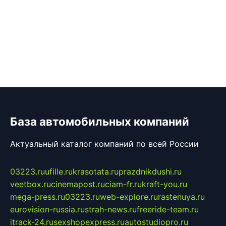
База автомобильных компаний
Актуальный каталог компаний по всей России
03223.ru
ufille.ru
krasotata.ru
prazdnikdushi.ru
veetbox.ru
cinemapost.ru
ciam-fr.ru
kraft-you.ru
mega-press.ru
03223.ru
web-explore.ru
rastenuya.ru
eurovision-russia.ru
strah-news.ru
freeride-team.ru
itrack-24.ru
sexshopexpress.ru
autostudiopro.ru