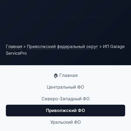
База автомобильных
компаний
Главная
»
Приволжский федеральный округ
» ИП Garage
ServicePro
🏠 Главная
Центральный ФО
Северо-Западный ФО
Приволжский ФО
Уральский ФО