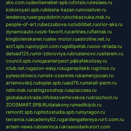
sko.com.ru
davitamebel-spb.ru
fotsis.ru
tesiaes.ru
kokoroyari.spb.ru
blesna-kazan.ru
mossilver.ru
lenderoq.ru
sergeydobrin.ru
tochkazvuka.msk.ru
people-of-art.ru
bezzubova.ru
clubtibet.ru
orior-aks.ru
dynamoauto.ru
szk-favorit.ru
carlines.ru
flatnsk.ru
kingbolenskaner.ru
alex-motor.ru
astroline.net.ru
act1.spb.ru
polyglot.com.ru
gidlipetsk.ru
ooo-driada.ru
detsad125.ru
mir-zdoroviya.ru
bruslanovo.ru
siterem.ru
council.spb.ru
лодкипатриот.рф
kafekolizey.ru
iclub.net.ru
gazon-easy.ru
sugarepilekb.ru
grinox.ru
pylesostineco.ru
msts-ozarenie.ru
kameryjooan.ru
artemovskij.ru
dopler.spb.ru
aid70.ru
metall-perm.ru
ndm.msk.ru
ratingzooshop.ru
apiaccess.ru
globalautotrade.info
bezverhovskoe.ru
drsschool.ru
ZOOSMART.SPB.RU
dalakony.ru
medikijob.ru
remontt.spb.ru
photostudia.spb.ru
myragon.ru
terramia.ru
academy62.ru
gardengallereya.ru
rti.com.ru
artem-news.ru
biserinca.ru
krasnodarkurort.com