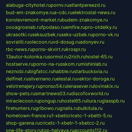
alabuga-cityhotel.ru
pornv.ru
atlantpereezd.ru
bud-em-znakomye.ru
a-cdc.ru
elektrostal-news.ru
korolevremont-market.ru
budem-znakomye.ru
oooagrosnab.ru
fpodaso.ru
emfire.ru
pro-otdelky.ru
ukrasotki.ru
seksuzbek.ru
seks-uzbek.ru
porno-vk.ru
sovratili.ru
olecoon.ru
vd-dosug.ru
adonyev.ru
rbc-news.ru
porno-skvirt.ru
krospr.ru
13autor-kolonka.ru
sormol.ru
2rich.ru
hostel-65.ru
hostserve.ru
porno-na-russkom.ru
mishinlab.ru
neznobi.ru
bigfatcc.ru
habble.ru
starbucksvia.ru
delfinet.ru
silvernano.ru
elestal.ru
vektor-doroga.ru
velotrenajery.ru
pronso54.ru
lenasever.ru
lovinskix.ru
show-pets.ru
smartnews03.ru
discofoxworld.ru
miraclecoon.ru
pongup.ru
hostel65.ru
liura.ru
glasspb.ru
firehunters.ru
gribowo.ru
gnalis.ru
bulkitula.ru
hometown-france.ru
1-xbeticricetc-1-xbetti-5.ru
shop-garena.ru
cricetc-1-xbetr-1-xbetcc-2.ru
one-life-story.ru
top-halyava.ru
accounts112.ru