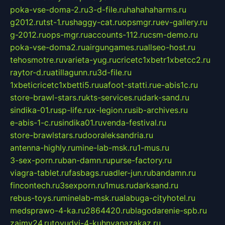
poka-vse-doma-2.ru
3-d-file.ru
hahahaharms.ru
g2012.ru
tst-1.ru
shaggy-cat.ru
opsmgr.ru
ev-gallery.ru
g-2012.ru
ops-mgr.ru
accounts-112.ru
csm-demo.ru
poka-vse-doma2.ru
airgungames.ru
allseo-host.ru
tehosmotre.ru
varieta-yug.ru
cricetc1xbetr1xbetcc2.ru
raytor-d.ru
atillagunn.ru
3d-file.ru
1xbeticricetc1xbetti5.ru
uafoot-statti.ru
e-abis1c.ru
store-brawl-stars.ru
kts-services.ru
dark-sand.ru
sindika-01.ru
sp-life.ru
x-legion.ru
sib-archives.ru
e-abis-1-c.ru
sindika01.ru
venda-festival.ru
store-brawlstars.ru
dooraleksandria.ru
antenna-highly.ru
mine-lab-msk.ru
1-mus.ru
3-sex-porn.ru
ban-damn.ru
purse-factory.ru
viagra-tablet.ru
fasbags.ru
adler-jun.ru
bandamn.ru
fincontech.ru
3sexporn.ru
1mus.ru
darksand.ru
rebus-toys.ru
minelab-msk.ru
alabuga-cityhotel.ru
medsprawo-4-ka.ru
2864420.ru
blagodarenie-spb.ru
zajmy24.ru
tovudyi-4-kuhnyanazakaz.ru