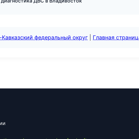
 диагностика ДВС в Владивосток
-Кавказский федеральный округ
|
Главная страниц
сии