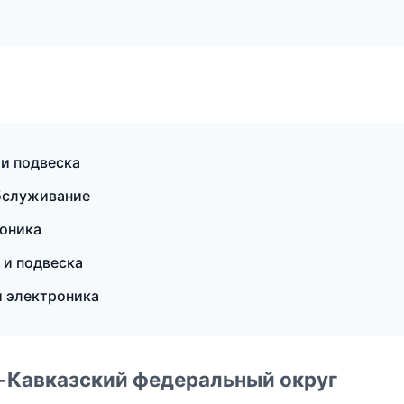
 и подвеска
обслуживание
роника
 и подвеска
и электроника
о-Кавказский федеральный округ