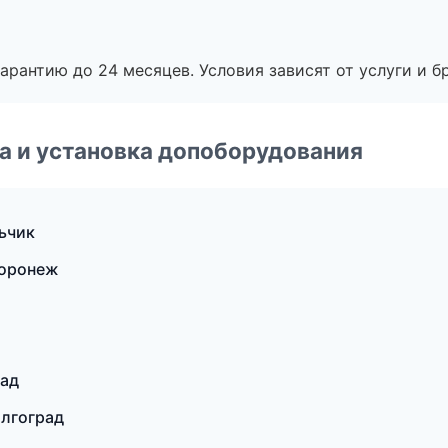
рантию до 24 месяцев. Условия зависят от услуги и бр
 и установка допоборудования
ьчик
Воронеж
рад
олгоград