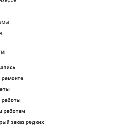
йзеров
темы
я
ми
запись
и ремонте
меты
е работы
м работам
рый заказ редких