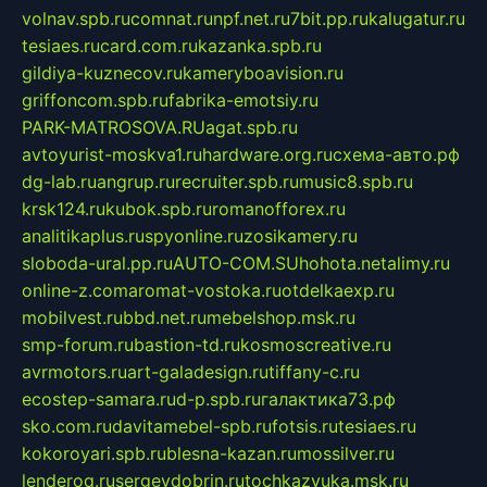
volnav.spb.ru
comnat.ru
npf.net.ru
7bit.pp.ru
kalugatur.ru
tesiaes.ru
card.com.ru
kazanka.spb.ru
gildiya-kuznecov.ru
kameryboavision.ru
griffoncom.spb.ru
fabrika-emotsiy.ru
PARK-MATROSOVA.RU
agat.spb.ru
avtoyurist-moskva1.ru
hardware.org.ru
схема-авто.рф
dg-lab.ru
angrup.ru
recruiter.spb.ru
music8.spb.ru
krsk124.ru
kubok.spb.ru
romanofforex.ru
analitikaplus.ru
spyonline.ru
zosikamery.ru
sloboda-ural.pp.ru
AUTO-COM.SU
hohota.net
alimy.ru
online-z.com
aromat-vostoka.ru
otdelkaexp.ru
mobilvest.ru
bbd.net.ru
mebelshop.msk.ru
smp-forum.ru
bastion-td.ru
kosmoscreative.ru
avrmotors.ru
art-galadesign.ru
tiffany-c.ru
ecostep-samara.ru
d-p.spb.ru
галактика73.рф
sko.com.ru
davitamebel-spb.ru
fotsis.ru
tesiaes.ru
kokoroyari.spb.ru
blesna-kazan.ru
mossilver.ru
lenderoq.ru
sergeydobrin.ru
tochkazvuka.msk.ru