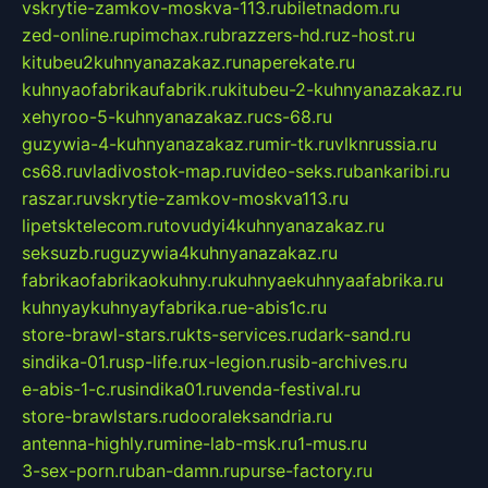
vskrytie-zamkov-moskva-113.ru
biletnadom.ru
zed-online.ru
pimchax.ru
brazzers-hd.ru
z-host.ru
kitubeu2kuhnyanazakaz.ru
naperekate.ru
kuhnyaofabrikaufabrik.ru
kitubeu-2-kuhnyanazakaz.ru
xehyroo-5-kuhnyanazakaz.ru
cs-68.ru
guzywia-4-kuhnyanazakaz.ru
mir-tk.ru
vlknrussia.ru
cs68.ru
vladivostok-map.ru
video-seks.ru
bankaribi.ru
raszar.ru
vskrytie-zamkov-moskva113.ru
lipetsktelecom.ru
tovudyi4kuhnyanazakaz.ru
seksuzb.ru
guzywia4kuhnyanazakaz.ru
fabrikaofabrikaokuhny.ru
kuhnyaekuhnyaafabrika.ru
kuhnyaykuhnyayfabrika.ru
e-abis1c.ru
store-brawl-stars.ru
kts-services.ru
dark-sand.ru
sindika-01.ru
sp-life.ru
x-legion.ru
sib-archives.ru
e-abis-1-c.ru
sindika01.ru
venda-festival.ru
store-brawlstars.ru
dooraleksandria.ru
antenna-highly.ru
mine-lab-msk.ru
1-mus.ru
3-sex-porn.ru
ban-damn.ru
purse-factory.ru