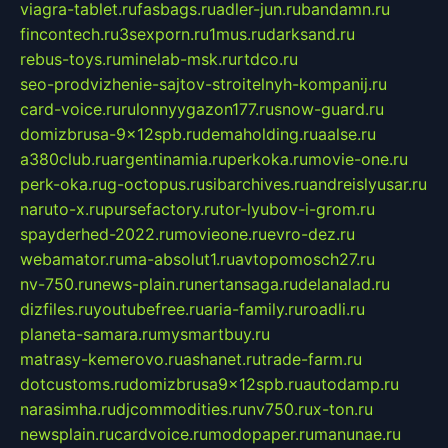
viagra-tablet.ru
fasbags.ru
adler-jun.ru
bandamn.ru
fincontech.ru
3sexporn.ru
1mus.ru
darksand.ru
rebus-toys.ru
minelab-msk.ru
rtdco.ru
seo-prodvizhenie-sajtov-stroitelnyh-kompanij.ru
card-voice.ru
rulonnyygazon177.ru
snow-guard.ru
domizbrusa-9x12spb.ru
demaholding.ru
aalse.ru
a380club.ru
argentinamia.ru
perkoka.ru
movie-one.ru
perk-oka.ru
g-octopus.ru
sibarchives.ru
andreislyusar.ru
naruto-x.ru
pursefactory.ru
tor-lyubov-i-grom.ru
spayderhed-2022.ru
movieone.ru
evro-dez.ru
webamator.ru
ma-absolut1.ru
avtopomosch27.ru
nv-750.ru
news-plain.ru
nertansaga.ru
delanalad.ru
dizfiles.ru
youtubefree.ru
aria-family.ru
roadli.ru
planeta-samara.ru
mysmartbuy.ru
matrasy-kemerovo.ru
ashanet.ru
trade-farm.ru
dotcustoms.ru
domizbrusa9x12spb.ru
autodamp.ru
narasimha.ru
djcommodities.ru
nv750.ru
x-ton.ru
newsplain.ru
cardvoice.ru
modopaper.ru
manunae.ru