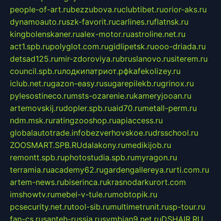
people-of-art.ru
bezzubova.ru
clubtibet.ru
orior-aks.ru
dynamoauto.ru
szk-favorit.ru
carlines.ru
flatnsk.ru
kingbolenskaner.ru
alex-motor.ru
astroline.net.ru
act1.spb.ru
polyglot.com.ru
gidlipetsk.ru
ooo-driada.ru
detsad125.ru
mir-zdoroviya.ru
bruslanovo.ru
siterem.ru
council.spb.ru
лодкипатриот.рф
kafekolizey.ru
iclub.net.ru
gazon-easy.ru
sugarepilekb.ru
grinox.ru
pylesostineco.ru
msts-ozarenie.ru
kameryjooan.ru
artemovskij.ru
dopler.spb.ru
aid70.ru
metall-perm.ru
ndm.msk.ru
ratingzooshop.ru
apiaccess.ru
globalautotrade.info
bezverhovskoe.ru
drsschool.ru
ZOOSMART.SPB.RU
dalakony.ru
medikijob.ru
remontt.spb.ru
photostudia.spb.ru
myragon.ru
terramia.ru
academy62.ru
gardengallereya.ru
rti.com.ru
artem-news.ru
biserinca.ru
krasnodarkurort.com
imshowtv.ru
mebel-v-tule.ru
mobtopik.ru
pcsecurity.net.ru
tool-sib.ru
multimetrunit.ru
sp-tour.ru
fan-cs.ru
santeh-russia.ru
symbian9.net.ru
DSHAIR.RU