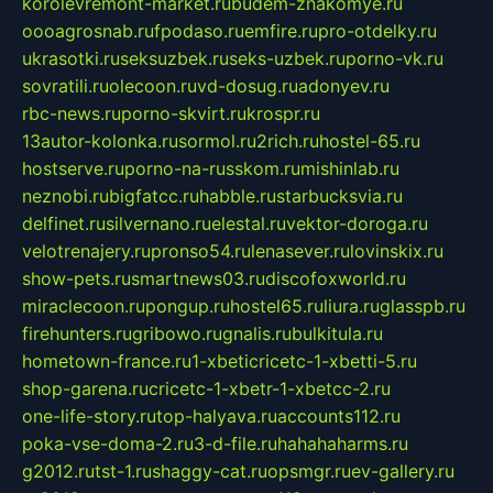
korolevremont-market.ru
budem-znakomye.ru
oooagrosnab.ru
fpodaso.ru
emfire.ru
pro-otdelky.ru
ukrasotki.ru
seksuzbek.ru
seks-uzbek.ru
porno-vk.ru
sovratili.ru
olecoon.ru
vd-dosug.ru
adonyev.ru
rbc-news.ru
porno-skvirt.ru
krospr.ru
13autor-kolonka.ru
sormol.ru
2rich.ru
hostel-65.ru
hostserve.ru
porno-na-russkom.ru
mishinlab.ru
neznobi.ru
bigfatcc.ru
habble.ru
starbucksvia.ru
delfinet.ru
silvernano.ru
elestal.ru
vektor-doroga.ru
velotrenajery.ru
pronso54.ru
lenasever.ru
lovinskix.ru
show-pets.ru
smartnews03.ru
discofoxworld.ru
miraclecoon.ru
pongup.ru
hostel65.ru
liura.ru
glasspb.ru
firehunters.ru
gribowo.ru
gnalis.ru
bulkitula.ru
hometown-france.ru
1-xbeticricetc-1-xbetti-5.ru
shop-garena.ru
cricetc-1-xbetr-1-xbetcc-2.ru
one-life-story.ru
top-halyava.ru
accounts112.ru
poka-vse-doma-2.ru
3-d-file.ru
hahahaharms.ru
g2012.ru
tst-1.ru
shaggy-cat.ru
opsmgr.ru
ev-gallery.ru