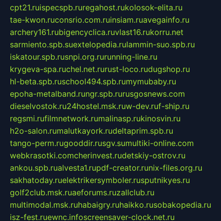
cpt21.ru
ispecspb.ru
regahost.ru
kolosok-elita.ru
tae-kwon.ru
consrio.com.ru
insiam.ru
avegainfo.ru
archery161.ru
bigencyclica.ru
vlast16.ru
korru.net
sarmiento.spb.su
extelopedia.ru
lammin-suo.spb.ru
iskatour.spb.ru
snpi.org.ru
running-line.ru
krygeva-spa.ru
chel.net.ru
rust-loco.ru
dugshop.ru
hl-beta.spb.ru
school494.spb.ru
mymubaby.ru
epoha-metalband.ru
ngr.spb.ru
rusgosnews.com
dieselvostok.ru
24hostel.msk.ru
w-dev.ru
f-ship.ru
regsmi.ru
filmnetwork.ru
malinasp.ru
kinosvin.ru
h2o-salon.ru
malutkayork.ru
deltaprim.spb.ru
tango-perm.ru
gooddir.ru
sgv.su
multiki-online.com
webkrasotki.com
cherinvest.ru
detskiy-ostrov.ru
ankou.spb.ru
alvesta1.ru
pdf-creator.ru
nix-files.org.ru
sakhatoday.ru
elektrikersymboler.ru
sputnikyes.ru
golf2club.msk.ru
aeforums.ru
zallclub.ru
multimodal.msk.ru
habaigry.ru
haikko.ru
sobakopedia.ru
isz-fest.ru
ewnc.info
screensaver-clock.net.ru