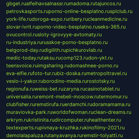
gbget.ru
alfeihavsalnassr.ru
madoma.ru
tajuncos.ru
petrovkasports.ru
porno-online-besplatno.ru
splclub.ru
york-life.ru
doroga-expo.ru
ribery.ru
cleanmedicine.ru
slovar-ivrit.ru
porno-video-besplatno.ru
seks-365.ru
ovucontrol.ru
sloty-igrovyye-avtomaty.ru
ru-industriya.ru
russkoe-porno-besplatno.ru
belgorod-day.ru
digilith.ru
pichkurovlab.ru
medic-today.ru
taksu.ru
comp123.ru
don-ykt.ru
teensvoice.ru
imgsharing.ru
domashnee-porno.ru
eva-elfie.ru
foto-tur.ru
biz-doska.ru
metropoltravel.ru
veslo-i-yakor.ru
borodino-media.ru
rostotsky.ru
regionufa.ru
weiss-bet.ru
zaryna.ru
casinotablet.ru
universalia.ru
remont-mebeli-moscow.ru
termomur.ru
clubfisher.ru
remstirufa.ru
erdamchi.ru
doramamama.ru
muraviovka-park.ru
worldofwoman.ru
clean-dreams.ru
arkrym.ru
kristinita.ru
dircomputer.ru
healthenter.ru
textexperts.ru
pivnaya-kruzhka.ru
kinofilmy-2021.ru
demolalapaluza.ru
tanyavanya.ru
remstir-tolyatti.ru