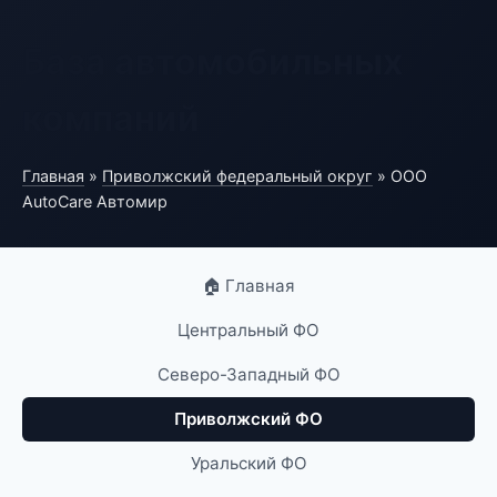
База автомобильных
компаний
Главная
»
Приволжский федеральный округ
» ООО
AutoCare Автомир
🏠 Главная
Центральный ФО
Северо-Западный ФО
Приволжский ФО
Уральский ФО