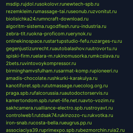
msdip.ru
jdol.ru
sokolovr.ru
newtech-spb.ru
rezemkleim.ru
massage-tai.ru
seonub.ru
zvonitut.ru
biolisichka24.ru
mncraft-download.ru
algoritm-sistema.ru
godflesh.ru
ru-industria.ru
zebra-tlt.ru
okna-proficom.ru
erynok.ru
onlinekinospace.ru
startupstudio-fefu.ru
zarges-ru.ru
gegenjustizunrecht.ru
autobalashov.ru
utrovortu.ru
spiski-firm.ru
elara-m.ru
kinomusorka.ru
mkcslava.ru
2bets.ru
vintovoykompressor.ru
birminghamvsfulham.ru
sarmat-komp.ru
pioneeri.ru
amadis-chocolate.ru
shkurki-karakulya.ru
kanotiforet.spb.ru
tutmassage.ru
ecolog.org.ru
praga.spb.ru
falcorussia.ru
autodoctorservis.ru
kamertondom.spb.ru
net-life.net.ru
avto-vozim.ru
sakhcamera.ru
alliance-electro.spb.ru
stroyavt.ru
controlweb1.ru
tdsak74.ru
kinzozo-ru.ru
kvotka.ru
iron-snab.ru
costa-bella.ru
eugrus.pp.ru
associaciya39.ru
primexpo.spb.ru
bezmorchin.ru
ia2.ru