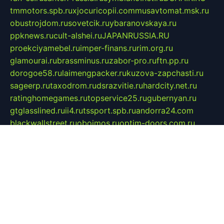
tmmotors.spb.ru
xjocuricopii.com
musavtomat.msk.ru
obustrojdom.ru
sovetcik.ru
ybaranovskaya.ru
ppknews.ru
cult-alshei.ru
JAPANRUSSIA.RU
proekciyamebel.ru
imper-finans.ru
rim.org.ru
glamourai.ru
brassminus.ru
zabor-pro.ru
ftn.pp.ru
dorogoe58.ru
laimengpacker.ru
kuzova-zapchasti.ru
sageerp.ru
taxodrom.ru
dsrazvitie.ru
hardcity.net.ru
ratinghomegames.ru
topservice25.ru
gubernyan.ru
gtglasslined.ru
ii4.ru
tssport.spb.ru
andorra24.com
blackwallstreet.ru
oboimos.ru
optim-doors.com.ru
ikuch.ru
nycr.org.ru
npa21.ru
vremya-ch.spb.ru
desert000.ru
ivtorgi.ru
ifiori.ru
catalog-statei.ru
dcv.org.ru
spetsmaster174.ru
ipkameryhiseeu.ru
dum26.ru
ruspol.spb.ru
fr-opendp.ru
kam-solnyshko.ru
cheyenne-arapaho.ru
sevzapmetal.spb.ru
ted-lapidus.spb.ru
parasite-eliminator.ru
sigma-complete.ru
modernworld.ru
dama-moda.ru
eholot-group.ru
sk-nvkz.ru
DRONGOLD.RU