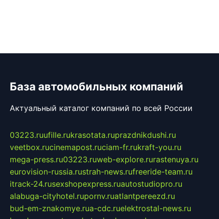
База автомобильных компаний
Актуальный каталог компаний по всей России
03223.ru
ufille.ru
krasotata.ru
prazdnikdushi.ru
veetbox.ru
cinemapost.ru
ciam-fr.ru
kraft-you.ru
mega-press.ru
03223.ru
web-explore.ru
rastenuya.ru
eurovision-russia.ru
strah-news.ru
freeride-team.ru
itrack-24.ru
sexshopexpress.ru
autostudiopro.ru
alabuga-cityhotel.ru
pornv.ru
atlantpereezd.ru
bud-em-znakomye.ru
a-cdc.ru
elektrostal-news.ru