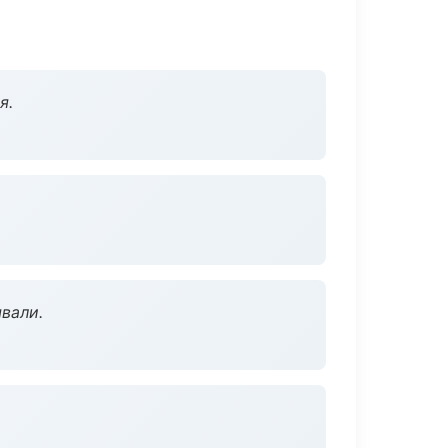
я.
вали.