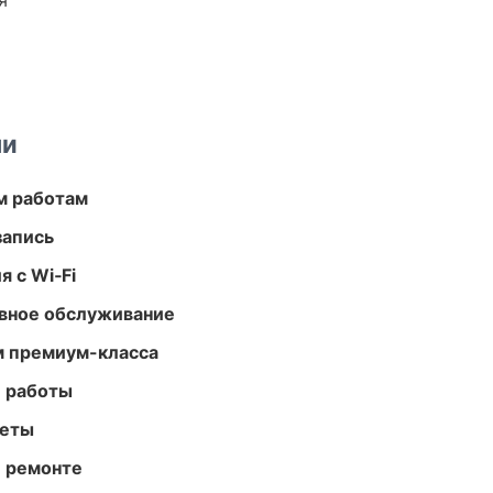
я
ми
м работам
запись
 с Wi‑Fi
вное обслуживание
м премиум-класса
е работы
меты
и ремонте