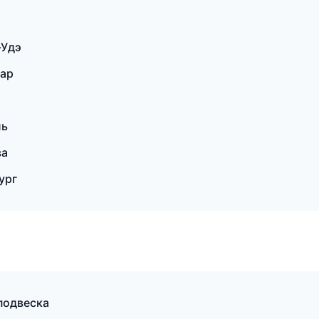
-Удэ
дар
ль
ва
ург
 подвеска