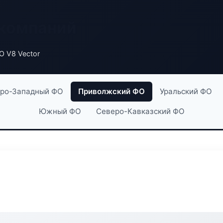
 компаний
 V8 Vector
ро-Западный ФО
Приволжский ФО
Уральский ФО
Южный ФО
Северо-Кавказский ФО