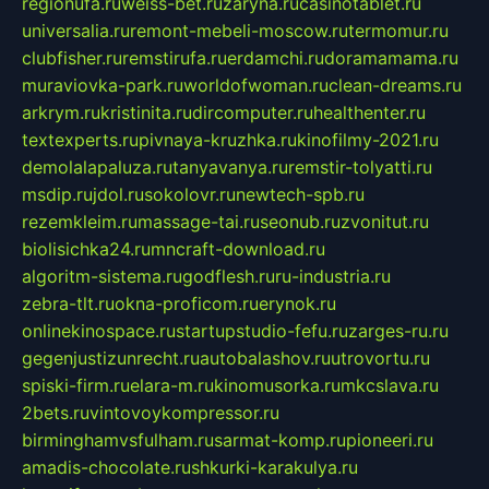
regionufa.ru
weiss-bet.ru
zaryna.ru
casinotablet.ru
universalia.ru
remont-mebeli-moscow.ru
termomur.ru
clubfisher.ru
remstirufa.ru
erdamchi.ru
doramamama.ru
muraviovka-park.ru
worldofwoman.ru
clean-dreams.ru
arkrym.ru
kristinita.ru
dircomputer.ru
healthenter.ru
textexperts.ru
pivnaya-kruzhka.ru
kinofilmy-2021.ru
demolalapaluza.ru
tanyavanya.ru
remstir-tolyatti.ru
msdip.ru
jdol.ru
sokolovr.ru
newtech-spb.ru
rezemkleim.ru
massage-tai.ru
seonub.ru
zvonitut.ru
biolisichka24.ru
mncraft-download.ru
algoritm-sistema.ru
godflesh.ru
ru-industria.ru
zebra-tlt.ru
okna-proficom.ru
erynok.ru
onlinekinospace.ru
startupstudio-fefu.ru
zarges-ru.ru
gegenjustizunrecht.ru
autobalashov.ru
utrovortu.ru
spiski-firm.ru
elara-m.ru
kinomusorka.ru
mkcslava.ru
2bets.ru
vintovoykompressor.ru
birminghamvsfulham.ru
sarmat-komp.ru
pioneeri.ru
amadis-chocolate.ru
shkurki-karakulya.ru