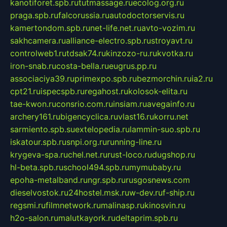
kanotiforet.spb.ru
tutmassage.ru
ecolog.org.ru
praga.spb.ru
falcorussia.ru
autodoctorservis.ru
kamertondom.spb.ru
net-life.net.ru
avto-vozim.ru
sakhcamera.ru
alliance-electro.spb.ru
stroyavt.ru
controlweb1.ru
tdsak74.ru
kinzozo-ru.ru
kvotka.ru
iron-snab.ru
costa-bella.ru
eugrus.pp.ru
associaciya39.ru
primexpo.spb.ru
bezmorchin.ru
ia2.ru
cpt21.ru
ispecspb.ru
regahost.ru
kolosok-elita.ru
tae-kwon.ru
consrio.com.ru
insiam.ru
avegainfo.ru
archery161.ru
bigencyclica.ru
vlast16.ru
korru.net
sarmiento.spb.su
extelopedia.ru
lammin-suo.spb.ru
iskatour.spb.ru
snpi.org.ru
running-line.ru
krygeva-spa.ru
chel.net.ru
rust-loco.ru
dugshop.ru
hl-beta.spb.ru
school494.spb.ru
mymubaby.ru
epoha-metalband.ru
ngr.spb.ru
rusgosnews.com
dieselvostok.ru
24hostel.msk.ru
w-dev.ru
f-ship.ru
regsmi.ru
filmnetwork.ru
malinasp.ru
kinosvin.ru
h2o-salon.ru
malutkayork.ru
deltaprim.spb.ru