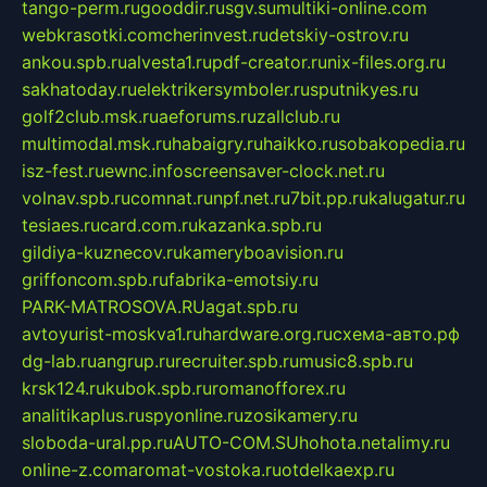
tango-perm.ru
gooddir.ru
sgv.su
multiki-online.com
webkrasotki.com
cherinvest.ru
detskiy-ostrov.ru
ankou.spb.ru
alvesta1.ru
pdf-creator.ru
nix-files.org.ru
sakhatoday.ru
elektrikersymboler.ru
sputnikyes.ru
golf2club.msk.ru
aeforums.ru
zallclub.ru
multimodal.msk.ru
habaigry.ru
haikko.ru
sobakopedia.ru
isz-fest.ru
ewnc.info
screensaver-clock.net.ru
volnav.spb.ru
comnat.ru
npf.net.ru
7bit.pp.ru
kalugatur.ru
tesiaes.ru
card.com.ru
kazanka.spb.ru
gildiya-kuznecov.ru
kameryboavision.ru
griffoncom.spb.ru
fabrika-emotsiy.ru
PARK-MATROSOVA.RU
agat.spb.ru
avtoyurist-moskva1.ru
hardware.org.ru
схема-авто.рф
dg-lab.ru
angrup.ru
recruiter.spb.ru
music8.spb.ru
krsk124.ru
kubok.spb.ru
romanofforex.ru
analitikaplus.ru
spyonline.ru
zosikamery.ru
sloboda-ural.pp.ru
AUTO-COM.SU
hohota.net
alimy.ru
online-z.com
aromat-vostoka.ru
otdelkaexp.ru