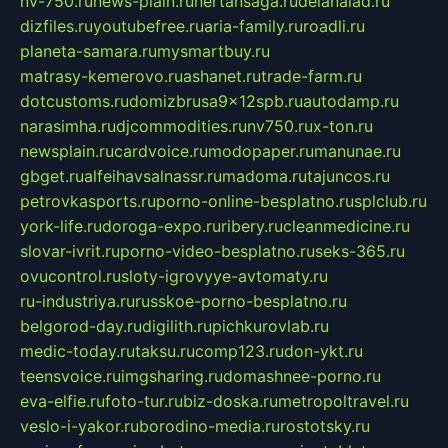
nv-750.ru
news-plain.ru
nertansaga.ru
delanalad.ru
dizfiles.ru
youtubefree.ru
aria-family.ru
roadli.ru
planeta-samara.ru
mysmartbuy.ru
matrasy-kemerovo.ru
ashanet.ru
trade-farm.ru
dotcustoms.ru
domizbrusa9x12spb.ru
autodamp.ru
narasimha.ru
djcommodities.ru
nv750.ru
x-ton.ru
newsplain.ru
cardvoice.ru
modopaper.ru
manunae.ru
gbget.ru
alfeihavsalnassr.ru
madoma.ru
tajuncos.ru
petrovkasports.ru
porno-online-besplatno.ru
splclub.ru
york-life.ru
doroga-expo.ru
ribery.ru
cleanmedicine.ru
slovar-ivrit.ru
porno-video-besplatno.ru
seks-365.ru
ovucontrol.ru
sloty-igrovyye-avtomaty.ru
ru-industriya.ru
russkoe-porno-besplatno.ru
belgorod-day.ru
digilith.ru
pichkurovlab.ru
medic-today.ru
taksu.ru
comp123.ru
don-ykt.ru
teensvoice.ru
imgsharing.ru
domashnee-porno.ru
eva-elfie.ru
foto-tur.ru
biz-doska.ru
metropoltravel.ru
veslo-i-yakor.ru
borodino-media.ru
rostotsky.ru