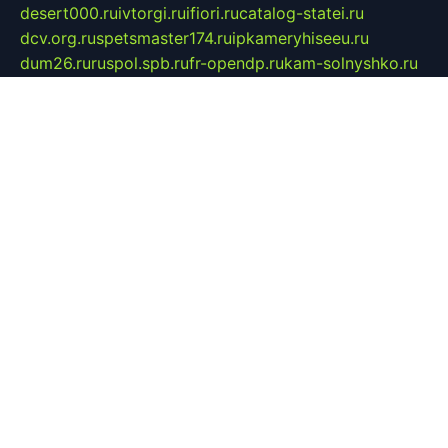
desert000.ru
ivtorgi.ru
ifiori.ru
catalog-statei.ru
dcv.org.ru
spetsmaster174.ru
ipkameryhiseeu.ru
dum26.ru
ruspol.spb.ru
fr-opendp.ru
kam-solnyshko.ru
cheyenne-arapaho.ru
sevzapmetal.spb.ru
ted-lapidus.spb.ru
parasite-eliminator.ru
sigma-complete.ru
modernworld.ru
dama-moda.ru
eholot-group.ru
sk-nvkz.ru
DRONGOLD.RU
democratia2.ru
i-farmer.ru
mass-sport.org
jablonex.spb.ru
bookmess.ru
linkword.ru
refineua.com.ru
cs-spec.net.ru
altay-mebel.ru
DNK-THEATRE.RU
mechaniks.spb.ru
ipcamtechage.ru
skosta.ru
a-sun.ru
stroy-ldsp.ru
snowlands.org.ru
childrensshoes.ru
mrlizzy.ru
mebelsofiakrd.ru
bulizhenko.ru
rumantick.net.ru
mtszerno.ru
daily-fishing.ru
glushiteli-v-spb.ru
megasat.org.ru
localization.net.ru
flyingfish.pp.ru
ds5teremok.ru
aclib.spb.ru
komissionka30.ru
mag-profit.ru
icentre-74.ru
leasing-nsk.ru
hd39.ru
rcd.com.ru