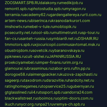
ZOOSMART.SPB.RU
dalakony.ru
medikijob.ru
remontt.spb.ru
photostudia.spb.ru
myragon.ru
terramia.ru
academy62.ru
gardengallereya.ru
rti.com.ru
artem-news.ru
biserinca.ru
krasnodarkurort.com
imshowtv.ru
mebel-v-tule.ru
mobtopik.ru
pcsecurity.net.ru
tool-sib.ru
multimetrunit.ru
sp-tour.ru
fan-cs.ru
santeh-russia.ru
symbian9.net.ru
DSHAIR.RU
tmmotors.spb.ru
xjocuricopii.com
musavtomat.msk.ru
obustrojdom.ru
sovetcik.ru
ybaranovskaya.ru
ppknews.ru
cult-alshei.ru
JAPANRUSSIA.RU
proekciyamebel.ru
imper-finans.ru
rim.org.ru
glamourai.ru
brassminus.ru
zabor-pro.ru
ftn.pp.ru
dorogoe58.ru
laimengpacker.ru
kuzova-zapchasti.ru
sageerp.ru
taxodrom.ru
dsrazvitie.ru
hardcity.net.ru
ratinghomegames.ru
topservice25.ru
gubernyan.ru
gtglasslined.ru
ii4.ru
tssport.spb.ru
andorra24.com
blackwallstreet.ru
oboimos.ru
optim-doors.com.ru
ikuch.ru
nycr.org.ru
npa21.ru
vremya-ch.spb.ru