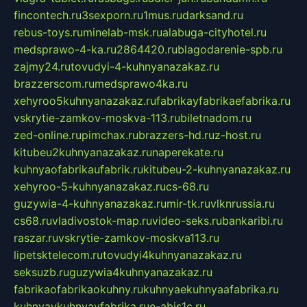
fincontech.ru
3sexporn.ru
1mus.ru
darksand.ru
rebus-toys.ru
minelab-msk.ru
alabuga-cityhotel.ru
medsprawo-4-ka.ru
2864420.ru
blagodarenie-spb.ru
zajmy24.ru
tovudyi-4-kuhnyanazakaz.ru
brazzerscom.ru
medsprawo4ka.ru
xehyroo5kuhnyanazakaz.ru
fabrikayfabrikaefabrika.ru
vskrytie-zamkov-moskva-113.ru
biletnadom.ru
zed-online.ru
pimchax.ru
brazzers-hd.ru
z-host.ru
kitubeu2kuhnyanazakaz.ru
naperekate.ru
kuhnyaofabrikaufabrik.ru
kitubeu-2-kuhnyanazakaz.ru
xehyroo-5-kuhnyanazakaz.ru
cs-68.ru
guzywia-4-kuhnyanazakaz.ru
mir-tk.ru
vlknrussia.ru
cs68.ru
vladivostok-map.ru
video-seks.ru
bankaribi.ru
raszar.ru
vskrytie-zamkov-moskva113.ru
lipetsktelecom.ru
tovudyi4kuhnyanazakaz.ru
seksuzb.ru
guzywia4kuhnyanazakaz.ru
fabrikaofabrikaokuhny.ru
kuhnyaekuhnyaafabrika.ru
kuhnyaykuhnyayfabrika.ru
e-abis1c.ru