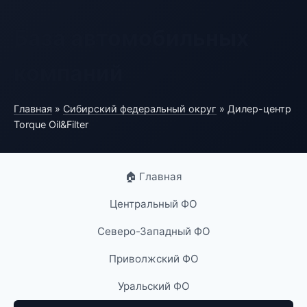
База автомобильных
компаний
Главная
»
Сибирский федеральный округ
» Дилер-центр
Torque Oil&Filter
🏠 Главная
Центральный ФО
Северо-Западный ФО
Приволжский ФО
Уральский ФО