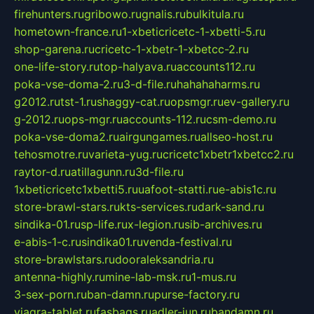
firehunters.ru
gribowo.ru
gnalis.ru
bulkitula.ru
hometown-france.ru
1-xbeticricetc-1-xbetti-5.ru
shop-garena.ru
cricetc-1-xbetr-1-xbetcc-2.ru
one-life-story.ru
top-halyava.ru
accounts112.ru
poka-vse-doma-2.ru
3-d-file.ru
hahahaharms.ru
g2012.ru
tst-1.ru
shaggy-cat.ru
opsmgr.ru
ev-gallery.ru
g-2012.ru
ops-mgr.ru
accounts-112.ru
csm-demo.ru
poka-vse-doma2.ru
airgungames.ru
allseo-host.ru
tehosmotre.ru
varieta-yug.ru
cricetc1xbetr1xbetcc2.ru
raytor-d.ru
atillagunn.ru
3d-file.ru
1xbeticricetc1xbetti5.ru
uafoot-statti.ru
e-abis1c.ru
store-brawl-stars.ru
kts-services.ru
dark-sand.ru
sindika-01.ru
sp-life.ru
x-legion.ru
sib-archives.ru
e-abis-1-c.ru
sindika01.ru
venda-festival.ru
store-brawlstars.ru
dooraleksandria.ru
antenna-highly.ru
mine-lab-msk.ru
1-mus.ru
3-sex-porn.ru
ban-damn.ru
purse-factory.ru
viagra-tablet.ru
fasbags.ru
adler-jun.ru
bandamn.ru