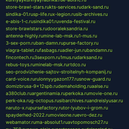
store-brawl-stars.ru
kts-services.ru
dark-sand.ru
sindika-01.ru
sp-life.ru
x-legion.ru
sib-archives.ru
e-abis-1-c.ru
sindika01.ru
venda-festival.ru
store-brawlstars.ru
dooraleksandria.ru
antenna-highly.ru
mine-lab-msk.ru
1-mus.ru
3-sex-porn.ru
ban-damn.ru
purse-factory.ru
viagra-tablet.ru
fasbags.ru
adler-jun.ru
bandamn.ru
fincontech.ru
3sexporn.ru
1mus.ru
darksand.ru
rebus-toys.ru
minelab-msk.ru
rtdco.ru
seo-prodvizhenie-sajtov-stroitelnyh-kompanij.ru
card-voice.ru
rulonnyygazon177.ru
snow-guard.ru
domizbrusa-9x12spb.ru
demaholding.ru
aalse.ru
a380club.ru
argentinamia.ru
perkoka.ru
movie-one.ru
perk-oka.ru
g-octopus.ru
sibarchives.ru
andreislyusar.ru
naruto-x.ru
pursefactory.ru
tor-lyubov-i-grom.ru
spayderhed-2022.ru
movieone.ru
evro-dez.ru
webamator.ru
ma-absolut1.ru
avtopomosch27.ru