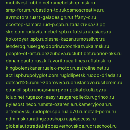
mobilvest.ru
bbd.net.ru
mebelshop.msk.ru
smp-forum.ru
bastion-td.ru
kosmoscreative.ru
avrmotors.ru
art-galadesign.ru
tiffany-c.ru
ecostep-samara.ru
d-p.spb.ru
галактика73.рф
sko.com.ru
davitamebel-spb.ru
fotsis.ru
tesiaes.ru
kokoroyari.spb.ru
blesna-kazan.ru
mossilver.ru
lenderoq.ru
sergeydobrin.ru
tochkazvuka.msk.ru
people-of-art.ru
bezzubova.ru
clubtibet.ru
orior-aks.ru
dynamoauto.ru
szk-favorit.ru
carlines.ru
flatnsk.ru
kingbolenskaner.ru
alex-motor.ru
astroline.net.ru
act1.spb.ru
polyglot.com.ru
gidlipetsk.ru
ooo-driada.ru
detsad125.ru
mir-zdoroviya.ru
bruslanovo.ru
siterem.ru
council.spb.ru
лодкипатриот.рф
kafekolizey.ru
iclub.net.ru
gazon-easy.ru
sugarepilekb.ru
grinox.ru
pylesostineco.ru
msts-ozarenie.ru
kameryjooan.ru
artemovskij.ru
dopler.spb.ru
aid70.ru
metall-perm.ru
ndm.msk.ru
ratingzooshop.ru
apiaccess.ru
globalautotrade.info
bezverhovskoe.ru
drsschool.ru