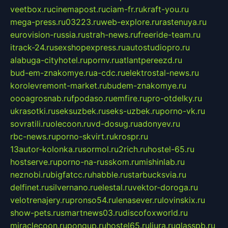
veetbox.ru
cinemapost.ru
ciam-fr.ru
kraft-you.ru
mega-press.ru
03223.ru
web-explore.ru
rastenuya.ru
eurovision-russia.ru
strah-news.ru
freeride-team.ru
itrack-24.ru
sexshopexpress.ru
autostudiopro.ru
alabuga-cityhotel.ru
pornv.ru
atlantpereezd.ru
bud-em-znakomye.ru
a-cdc.ru
elektrostal-news.ru
korolevremont-market.ru
budem-znakomye.ru
oooagrosnab.ru
fpodaso.ru
emfire.ru
pro-otdelky.ru
ukrasotki.ru
seksuzbek.ru
seks-uzbek.ru
porno-vk.ru
sovratili.ru
olecoon.ru
vd-dosug.ru
adonyev.ru
rbc-news.ru
porno-skvirt.ru
krospr.ru
13autor-kolonka.ru
sormol.ru
2rich.ru
hostel-65.ru
hostserve.ru
porno-na-russkom.ru
mishinlab.ru
neznobi.ru
bigfatcc.ru
habble.ru
starbucksvia.ru
delfinet.ru
silvernano.ru
elestal.ru
vektor-doroga.ru
velotrenajery.ru
pronso54.ru
lenasever.ru
lovinskix.ru
show-pets.ru
smartnews03.ru
discofoxworld.ru
miraclecoon.ru
pongup.ru
hostel65.ru
liura.ru
glasspb.ru