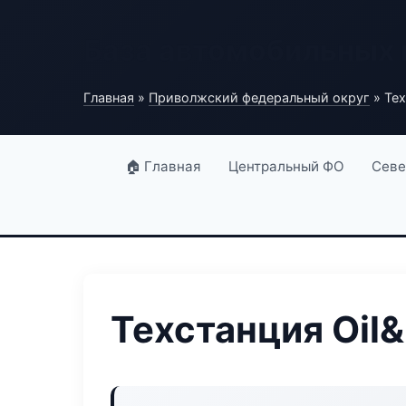
База автомобильных
Главная
»
Приволжский федеральный округ
» Тех
🏠 Главная
Центральный ФО
Севе
Техстанция Oil&