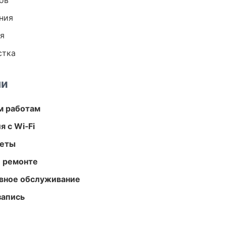
ов
ния
ия
стка
ми
м работам
 с Wi‑Fi
меты
и ремонте
вное обслуживание
запись