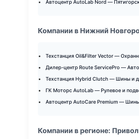
Автоцентр AutoLab Nord — Пятигорс
Компании в Нижний Новгор
Техстанция Oil&Filter Vector — Охра
Дилер-центр Route ServicePro — Авт
Техстанция Hybrid Clutch — Шины и 
ГК Моторс AutoLab — Рулевое и подв
Автоцентр AutoCare Premium — Шины
Компании в регионе: Приво