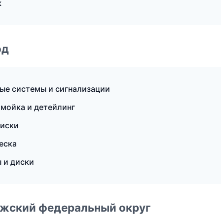
к
од
нные системы и сигнализации
омойка и детейлинг
диски
еска
 и диски
лжский федеральный округ