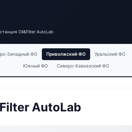
 компаний
станция Oil&Filter AutoLab
ро-Западный ФО
Приволжский ФО
Уральский ФО
Южный ФО
Северо-Кавказский ФО
Filter AutoLab