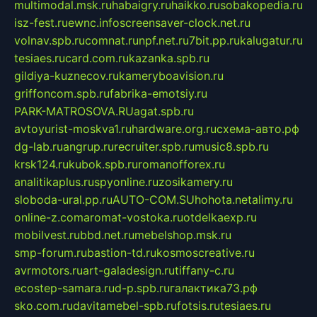
multimodal.msk.ru
habaigry.ru
haikko.ru
sobakopedia.ru
isz-fest.ru
ewnc.info
screensaver-clock.net.ru
volnav.spb.ru
comnat.ru
npf.net.ru
7bit.pp.ru
kalugatur.ru
tesiaes.ru
card.com.ru
kazanka.spb.ru
gildiya-kuznecov.ru
kameryboavision.ru
griffoncom.spb.ru
fabrika-emotsiy.ru
PARK-MATROSOVA.RU
agat.spb.ru
avtoyurist-moskva1.ru
hardware.org.ru
схема-авто.рф
dg-lab.ru
angrup.ru
recruiter.spb.ru
music8.spb.ru
krsk124.ru
kubok.spb.ru
romanofforex.ru
analitikaplus.ru
spyonline.ru
zosikamery.ru
sloboda-ural.pp.ru
AUTO-COM.SU
hohota.net
alimy.ru
online-z.com
aromat-vostoka.ru
otdelkaexp.ru
mobilvest.ru
bbd.net.ru
mebelshop.msk.ru
smp-forum.ru
bastion-td.ru
kosmoscreative.ru
avrmotors.ru
art-galadesign.ru
tiffany-c.ru
ecostep-samara.ru
d-p.spb.ru
галактика73.рф
sko.com.ru
davitamebel-spb.ru
fotsis.ru
tesiaes.ru