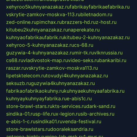
xehyroo5kuhnyanazakaz.ru
fabrikayfabrikaefabrika.ru
vskrytie-zamkov-moskva-113.ru
biletnadom.ru
zed-online.ru
pimchax.ru
brazzers-hd.ru
z-host.ru
kitubeu2kuhnyanazakaz.ru
naperekate.ru
kuhnyaofabrikaufabrik.ru
kitubeu-2-kuhnyanazakaz.ru
xehyroo-5-kuhnyanazakaz.ru
cs-68.ru
guzywia-4-kuhnyanazakaz.ru
mir-tk.ru
vlknrussia.ru
cs68.ru
vladivostok-map.ru
video-seks.ru
bankaribi.ru
raszar.ru
vskrytie-zamkov-moskva113.ru
lipetsktelecom.ru
tovudyi4kuhnyanazakaz.ru
seksuzb.ru
guzywia4kuhnyanazakaz.ru
fabrikaofabrikaokuhny.ru
kuhnyaekuhnyaafabrika.ru
kuhnyaykuhnyayfabrika.ru
e-abis1c.ru
store-brawl-stars.ru
kts-services.ru
dark-sand.ru
sindika-01.ru
sp-life.ru
x-legion.ru
sib-archives.ru
e-abis-1-c.ru
sindika01.ru
venda-festival.ru
store-brawlstars.ru
dooraleksandria.ru
antenna-highly.ru
mine-lab-msk.ru
1-mus.ru