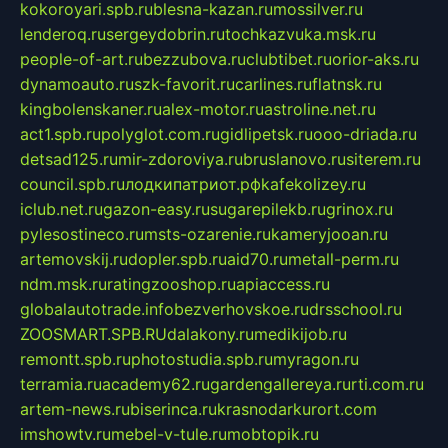
kokoroyari.spb.ru
blesna-kazan.ru
mossilver.ru
lenderoq.ru
sergeydobrin.ru
tochkazvuka.msk.ru
people-of-art.ru
bezzubova.ru
clubtibet.ru
orior-aks.ru
dynamoauto.ru
szk-favorit.ru
carlines.ru
flatnsk.ru
kingbolenskaner.ru
alex-motor.ru
astroline.net.ru
act1.spb.ru
polyglot.com.ru
gidlipetsk.ru
ooo-driada.ru
detsad125.ru
mir-zdoroviya.ru
bruslanovo.ru
siterem.ru
council.spb.ru
лодкипатриот.рф
kafekolizey.ru
iclub.net.ru
gazon-easy.ru
sugarepilekb.ru
grinox.ru
pylesostineco.ru
msts-ozarenie.ru
kameryjooan.ru
artemovskij.ru
dopler.spb.ru
aid70.ru
metall-perm.ru
ndm.msk.ru
ratingzooshop.ru
apiaccess.ru
globalautotrade.info
bezverhovskoe.ru
drsschool.ru
ZOOSMART.SPB.RU
dalakony.ru
medikijob.ru
remontt.spb.ru
photostudia.spb.ru
myragon.ru
terramia.ru
academy62.ru
gardengallereya.ru
rti.com.ru
artem-news.ru
biserinca.ru
krasnodarkurort.com
imshowtv.ru
mebel-v-tule.ru
mobtopik.ru