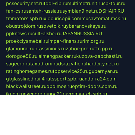
pcsecurity.net.ru
tool-sib.ru
multimetrunit.ru
sp-tour.ru
fan-cs.ru
santeh-russia.ru
symbian9.net.ru
DSHAIR.RU
tmmotors.spb.ru
xjocuricopii.com
musavtomat.msk.ru
obustrojdom.ru
sovetcik.ru
ybaranovskaya.ru
ppknews.ru
cult-alshei.ru
JAPANRUSSIA.RU
proekciyamebel.ru
imper-finans.ru
rim.org.ru
glamourai.ru
brassminus.ru
zabor-pro.ru
ftn.pp.ru
dorogoe58.ru
laimengpacker.ru
kuzova-zapchasti.ru
sageerp.ru
taxodrom.ru
dsrazvitie.ru
hardcity.net.ru
ratinghomegames.ru
topservice25.ru
gubernyan.ru
gtglasslined.ru
ii4.ru
tssport.spb.ru
andorra24.com
blackwallstreet.ru
oboimos.ru
optim-doors.com.ru
ikuch.ru
nycr.org.ru
npa21.ru
vremya-ch.spb.ru
desert000.ru
ivtorgi.ru
ifiori.ru
catalog-statei.ru
dcv.org.ru
spetsmaster174.ru
ipkameryhiseeu.ru
dum26.ru
ruspol.spb.ru
fr-opendp.ru
kam-solnyshko.ru
cheyenne-arapaho.ru
sevzapmetal.spb.ru
ted-lapidus.spb.ru
parasite-eliminator.ru