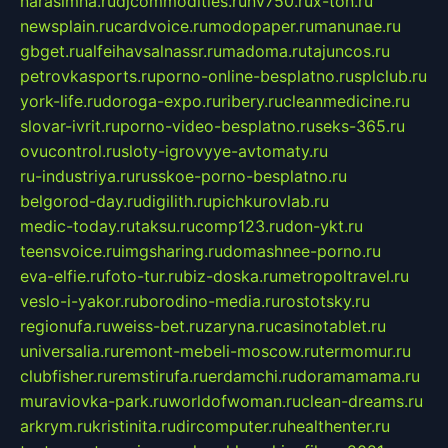
narasimha.ru
djcommodities.ru
nv750.ru
x-ton.ru
newsplain.ru
cardvoice.ru
modopaper.ru
manunae.ru
gbget.ru
alfeihavsalnassr.ru
madoma.ru
tajuncos.ru
petrovkasports.ru
porno-online-besplatno.ru
splclub.ru
york-life.ru
doroga-expo.ru
ribery.ru
cleanmedicine.ru
slovar-ivrit.ru
porno-video-besplatno.ru
seks-365.ru
ovucontrol.ru
sloty-igrovyye-avtomaty.ru
ru-industriya.ru
russkoe-porno-besplatno.ru
belgorod-day.ru
digilith.ru
pichkurovlab.ru
medic-today.ru
taksu.ru
comp123.ru
don-ykt.ru
teensvoice.ru
imgsharing.ru
domashnee-porno.ru
eva-elfie.ru
foto-tur.ru
biz-doska.ru
metropoltravel.ru
veslo-i-yakor.ru
borodino-media.ru
rostotsky.ru
regionufa.ru
weiss-bet.ru
zaryna.ru
casinotablet.ru
universalia.ru
remont-mebeli-moscow.ru
termomur.ru
clubfisher.ru
remstirufa.ru
erdamchi.ru
doramamama.ru
muraviovka-park.ru
worldofwoman.ru
clean-dreams.ru
arkrym.ru
kristinita.ru
dircomputer.ru
healthenter.ru