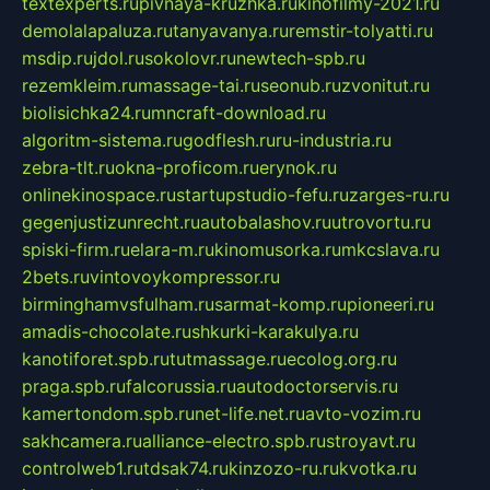
textexperts.ru
pivnaya-kruzhka.ru
kinofilmy-2021.ru
demolalapaluza.ru
tanyavanya.ru
remstir-tolyatti.ru
msdip.ru
jdol.ru
sokolovr.ru
newtech-spb.ru
rezemkleim.ru
massage-tai.ru
seonub.ru
zvonitut.ru
biolisichka24.ru
mncraft-download.ru
algoritm-sistema.ru
godflesh.ru
ru-industria.ru
zebra-tlt.ru
okna-proficom.ru
erynok.ru
onlinekinospace.ru
startupstudio-fefu.ru
zarges-ru.ru
gegenjustizunrecht.ru
autobalashov.ru
utrovortu.ru
spiski-firm.ru
elara-m.ru
kinomusorka.ru
mkcslava.ru
2bets.ru
vintovoykompressor.ru
birminghamvsfulham.ru
sarmat-komp.ru
pioneeri.ru
amadis-chocolate.ru
shkurki-karakulya.ru
kanotiforet.spb.ru
tutmassage.ru
ecolog.org.ru
praga.spb.ru
falcorussia.ru
autodoctorservis.ru
kamertondom.spb.ru
net-life.net.ru
avto-vozim.ru
sakhcamera.ru
alliance-electro.spb.ru
stroyavt.ru
controlweb1.ru
tdsak74.ru
kinzozo-ru.ru
kvotka.ru