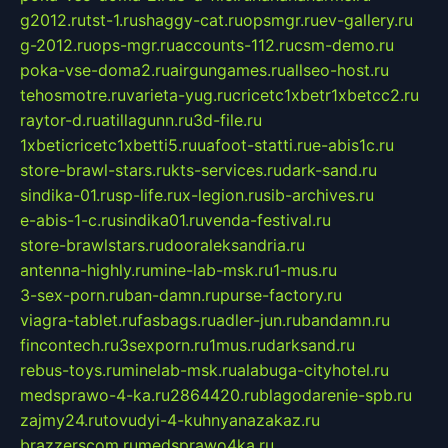
g2012.ru
tst-1.ru
shaggy-cat.ru
opsmgr.ru
ev-gallery.ru
g-2012.ru
ops-mgr.ru
accounts-112.ru
csm-demo.ru
poka-vse-doma2.ru
airgungames.ru
allseo-host.ru
tehosmotre.ru
varieta-yug.ru
cricetc1xbetr1xbetcc2.ru
raytor-d.ru
atillagunn.ru
3d-file.ru
1xbeticricetc1xbetti5.ru
uafoot-statti.ru
e-abis1c.ru
store-brawl-stars.ru
kts-services.ru
dark-sand.ru
sindika-01.ru
sp-life.ru
x-legion.ru
sib-archives.ru
e-abis-1-c.ru
sindika01.ru
venda-festival.ru
store-brawlstars.ru
dooraleksandria.ru
antenna-highly.ru
mine-lab-msk.ru
1-mus.ru
3-sex-porn.ru
ban-damn.ru
purse-factory.ru
viagra-tablet.ru
fasbags.ru
adler-jun.ru
bandamn.ru
fincontech.ru
3sexporn.ru
1mus.ru
darksand.ru
rebus-toys.ru
minelab-msk.ru
alabuga-cityhotel.ru
medsprawo-4-ka.ru
2864420.ru
blagodarenie-spb.ru
zajmy24.ru
tovudyi-4-kuhnyanazakaz.ru
brazzerscom.ru
medsprawo4ka.ru