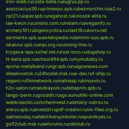
iron-snab.ru
costa-bella.ru
eugrus.pp.ru
associaciya39.ru
primexpo.spb.ru
bezmorchin.ru
ia2.ru
cpt21.ru
ispecspb.ru
regahost.ru
kolosok-elita.ru
tae-kwon.ru
consrio.com.ru
insiam.ru
avegainfo.ru
archery161.ru
bigencyclica.ru
vlast16.ru
korru.net
sarmiento.spb.su
extelopedia.ru
lammin-suo.spb.ru
iskatour.spb.ru
snpi.org.ru
running-line.ru
krygeva-spa.ru
chel.net.ru
rust-loco.ru
dugshop.ru
hl-beta.spb.ru
school494.spb.ru
mymubaby.ru
epoha-metalband.ru
ngr.spb.ru
rusgosnews.com
dieselvostok.ru
24hostel.msk.ru
w-dev.ru
f-ship.ru
regsmi.ru
filmnetwork.ru
malinasp.ru
kinosvin.ru
h2o-salon.ru
malutkayork.ru
deltaprim.spb.ru
tango-perm.ru
gooddir.ru
sgv.su
multiki-online.com
webkrasotki.com
cherinvest.ru
detskiy-ostrov.ru
ankou.spb.ru
alvesta1.ru
pdf-creator.ru
nix-files.org.ru
sakhatoday.ru
elektrikersymboler.ru
sputnikyes.ru
golf2club.msk.ru
aeforums.ru
zallclub.ru