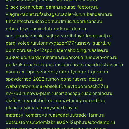
3-sex-porn.ru
ban-damn.ru
purse-factory.ru
viagra-tablet.ru
fasbags.ru
adler-jun.ru
bandamn.ru
fincontech.ru
3sexporn.ru
1mus.ru
darksand.ru
rebus-toys.ru
minelab-msk.ru
rtdco.ru
seo-prodvizhenie-sajtov-stroitelnyh-kompanij.ru
card-voice.ru
rulonnyygazon177.ru
snow-guard.ru
domizbrusa-9x12spb.ru
demaholding.ru
aalse.ru
a380club.ru
argentinamia.ru
perkoka.ru
movie-one.ru
perk-oka.ru
g-octopus.ru
sibarchives.ru
andreislyusar.ru
naruto-x.ru
pursefactory.ru
tor-lyubov-i-grom.ru
spayderhed-2022.ru
movieone.ru
evro-dez.ru
webamator.ru
ma-absolut1.ru
avtopomosch27.ru
nv-750.ru
news-plain.ru
nertansaga.ru
delanalad.ru
dizfiles.ru
youtubefree.ru
aria-family.ru
roadli.ru
planeta-samara.ru
mysmartbuy.ru
matrasy-kemerovo.ru
ashanet.ru
trade-farm.ru
dotcustoms.ru
domizbrusa9x12spb.ru
autodamp.ru