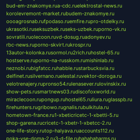
bud-em-znakomye.ru
a-cdc.ru
elektrostal-news.ru
korolevremont-market.ru
budem-znakomye.ru
oooagrosnab.ru
fpodaso.ru
emfire.ru
pro-otdelky.ru
ukrasotki.ru
seksuzbek.ru
seks-uzbek.ru
porno-vk.ru
sovratili.ru
olecoon.ru
vd-dosug.ru
adonyev.ru
rbc-news.ru
porno-skvirt.ru
krospr.ru
13autor-kolonka.ru
sormol.ru
2rich.ru
hostel-65.ru
hostserve.ru
porno-na-russkom.ru
mishinlab.ru
neznobi.ru
bigfatcc.ru
habble.ru
starbucksvia.ru
delfinet.ru
silvernano.ru
elestal.ru
vektor-doroga.ru
velotrenajery.ru
pronso54.ru
lenasever.ru
lovinskix.ru
show-pets.ru
smartnews03.ru
discofoxworld.ru
miraclecoon.ru
pongup.ru
hostel65.ru
liura.ru
glasspb.ru
firehunters.ru
gribowo.ru
gnalis.ru
bulkitula.ru
hometown-france.ru
1-xbeticricetc-1-xbetti-5.ru
shop-garena.ru
cricetc-1-xbetr-1-xbetcc-2.ru
one-life-story.ru
top-halyava.ru
accounts112.ru
poka-vse-doma-2.ru
3-d-file.ru
hahahaharms.ru