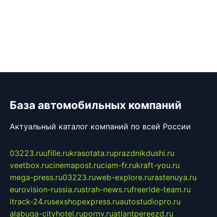
База автомобильных компаний
Актуальный каталог компаний по всей России
03223.ru
ufille.ru
krasotata.ru
prazdnikdushi.ru
veetbox.ru
cinemapost.ru
ciam-fr.ru
kraft-you.ru
mega-press.ru
03223.ru
web-explore.ru
rastenuya.ru
eurovision-russia.ru
strah-news.ru
freeride-team.ru
itrack-24.ru
sexshopexpress.ru
autostudiopro.ru
alabuga-cityhotel.ru
pornv.ru
atlantpereezd.ru