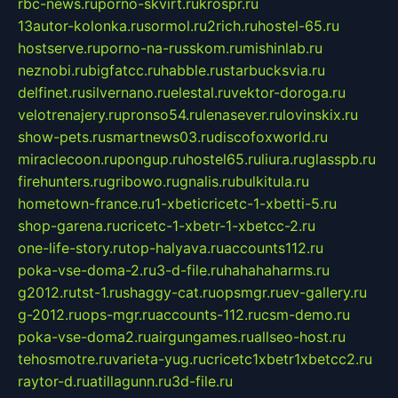
rbc-news.ru
porno-skvirt.ru
krospr.ru
13autor-kolonka.ru
sormol.ru
2rich.ru
hostel-65.ru
hostserve.ru
porno-na-russkom.ru
mishinlab.ru
neznobi.ru
bigfatcc.ru
habble.ru
starbucksvia.ru
delfinet.ru
silvernano.ru
elestal.ru
vektor-doroga.ru
velotrenajery.ru
pronso54.ru
lenasever.ru
lovinskix.ru
show-pets.ru
smartnews03.ru
discofoxworld.ru
miraclecoon.ru
pongup.ru
hostel65.ru
liura.ru
glasspb.ru
firehunters.ru
gribowo.ru
gnalis.ru
bulkitula.ru
hometown-france.ru
1-xbeticricetc-1-xbetti-5.ru
shop-garena.ru
cricetc-1-xbetr-1-xbetcc-2.ru
one-life-story.ru
top-halyava.ru
accounts112.ru
poka-vse-doma-2.ru
3-d-file.ru
hahahaharms.ru
g2012.ru
tst-1.ru
shaggy-cat.ru
opsmgr.ru
ev-gallery.ru
g-2012.ru
ops-mgr.ru
accounts-112.ru
csm-demo.ru
poka-vse-doma2.ru
airgungames.ru
allseo-host.ru
tehosmotre.ru
varieta-yug.ru
cricetc1xbetr1xbetcc2.ru
raytor-d.ru
atillagunn.ru
3d-file.ru