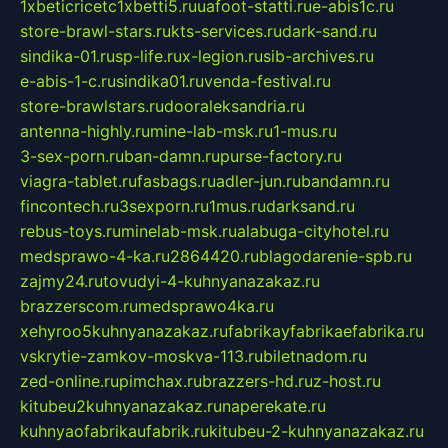
1xbeticricetc1xbetti5.ru
uafoot-statti.ru
e-abis1c.ru
store-brawl-stars.ru
kts-services.ru
dark-sand.ru
sindika-01.ru
sp-life.ru
x-legion.ru
sib-archives.ru
e-abis-1-c.ru
sindika01.ru
venda-festival.ru
store-brawlstars.ru
dooraleksandria.ru
antenna-highly.ru
mine-lab-msk.ru
1-mus.ru
3-sex-porn.ru
ban-damn.ru
purse-factory.ru
viagra-tablet.ru
fasbags.ru
adler-jun.ru
bandamn.ru
fincontech.ru
3sexporn.ru
1mus.ru
darksand.ru
rebus-toys.ru
minelab-msk.ru
alabuga-cityhotel.ru
medsprawo-4-ka.ru
2864420.ru
blagodarenie-spb.ru
zajmy24.ru
tovudyi-4-kuhnyanazakaz.ru
brazzerscom.ru
medsprawo4ka.ru
xehyroo5kuhnyanazakaz.ru
fabrikayfabrikaefabrika.ru
vskrytie-zamkov-moskva-113.ru
biletnadom.ru
zed-online.ru
pimchax.ru
brazzers-hd.ru
z-host.ru
kitubeu2kuhnyanazakaz.ru
naperekate.ru
kuhnyaofabrikaufabrik.ru
kitubeu-2-kuhnyanazakaz.ru