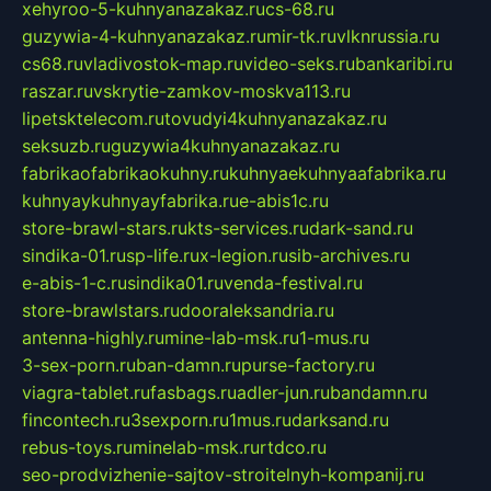
xehyroo-5-kuhnyanazakaz.ru
cs-68.ru
guzywia-4-kuhnyanazakaz.ru
mir-tk.ru
vlknrussia.ru
cs68.ru
vladivostok-map.ru
video-seks.ru
bankaribi.ru
raszar.ru
vskrytie-zamkov-moskva113.ru
lipetsktelecom.ru
tovudyi4kuhnyanazakaz.ru
seksuzb.ru
guzywia4kuhnyanazakaz.ru
fabrikaofabrikaokuhny.ru
kuhnyaekuhnyaafabrika.ru
kuhnyaykuhnyayfabrika.ru
e-abis1c.ru
store-brawl-stars.ru
kts-services.ru
dark-sand.ru
sindika-01.ru
sp-life.ru
x-legion.ru
sib-archives.ru
e-abis-1-c.ru
sindika01.ru
venda-festival.ru
store-brawlstars.ru
dooraleksandria.ru
antenna-highly.ru
mine-lab-msk.ru
1-mus.ru
3-sex-porn.ru
ban-damn.ru
purse-factory.ru
viagra-tablet.ru
fasbags.ru
adler-jun.ru
bandamn.ru
fincontech.ru
3sexporn.ru
1mus.ru
darksand.ru
rebus-toys.ru
minelab-msk.ru
rtdco.ru
seo-prodvizhenie-sajtov-stroitelnyh-kompanij.ru