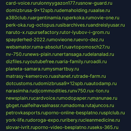
card-voice.ru
rulonnyygazon177.ru
snow-guard.ru
domizbrusa-9x12spb.ru
demaholding.ru
aalse.ru
a380club.ru
argentinamia.ru
perkoka.ru
movie-one.ru
perk-oka.ru
g-octopus.ru
sibarchives.ru
andreislyusar.ru
naruto-x.ru
pursefactory.ru
tor-lyubov-i-grom.ru
spayderhed-2022.ru
movieone.ru
evro-dez.ru
webamator.ru
ma-absolut1.ru
avtopomosch27.ru
nv-750.ru
news-plain.ru
nertansaga.ru
delanalad.ru
dizfiles.ru
youtubefree.ru
aria-family.ru
roadli.ru
planeta-samara.ru
mysmartbuy.ru
matrasy-kemerovo.ru
ashanet.ru
trade-farm.ru
dotcustoms.ru
domizbrusa9x12spb.ru
autodamp.ru
narasimha.ru
djcommodities.ru
nv750.ru
x-ton.ru
newsplain.ru
cardvoice.ru
modopaper.ru
manunae.ru
gbget.ru
alfeihavsalnassr.ru
madoma.ru
tajuncos.ru
petrovkasports.ru
porno-online-besplatno.ru
splclub.ru
york-life.ru
doroga-expo.ru
ribery.ru
cleanmedicine.ru
slovar-ivrit.ru
porno-video-besplatno.ru
seks-365.ru