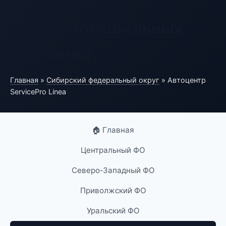
База автомобильных
компаний
Главная
»
Сибирский федеральный округ
» Автоцентр
ServicePro Linea
🏠 Главная
Центральный ФО
Северо-Западный ФО
Приволжский ФО
Уральский ФО