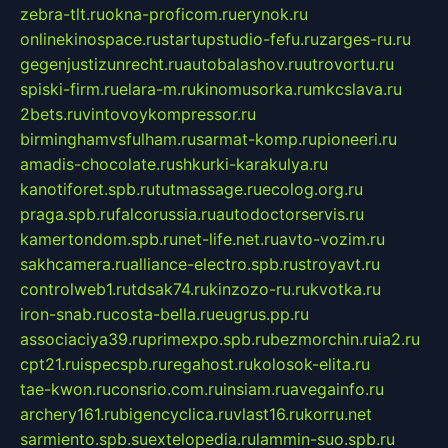
zebra-tlt.ru
okna-proficom.ru
erynok.ru
onlinekinospace.ru
startupstudio-fefu.ru
zarges-ru.ru
gegenjustizunrecht.ru
autobalashov.ru
utrovortu.ru
spiski-firm.ru
elara-m.ru
kinomusorka.ru
mkcslava.ru
2bets.ru
vintovoykompressor.ru
birminghamvsfulham.ru
sarmat-komp.ru
pioneeri.ru
amadis-chocolate.ru
shkurki-karakulya.ru
kanotiforet.spb.ru
tutmassage.ru
ecolog.org.ru
praga.spb.ru
falcorussia.ru
autodoctorservis.ru
kamertondom.spb.ru
net-life.net.ru
avto-vozim.ru
sakhcamera.ru
alliance-electro.spb.ru
stroyavt.ru
controlweb1.ru
tdsak74.ru
kinzozo-ru.ru
kvotka.ru
iron-snab.ru
costa-bella.ru
eugrus.pp.ru
associaciya39.ru
primexpo.spb.ru
bezmorchin.ru
ia2.ru
cpt21.ru
ispecspb.ru
regahost.ru
kolosok-elita.ru
tae-kwon.ru
consrio.com.ru
insiam.ru
avegainfo.ru
archery161.ru
bigencyclica.ru
vlast16.ru
korru.net
sarmiento.spb.su
extelopedia.ru
lammin-suo.spb.ru