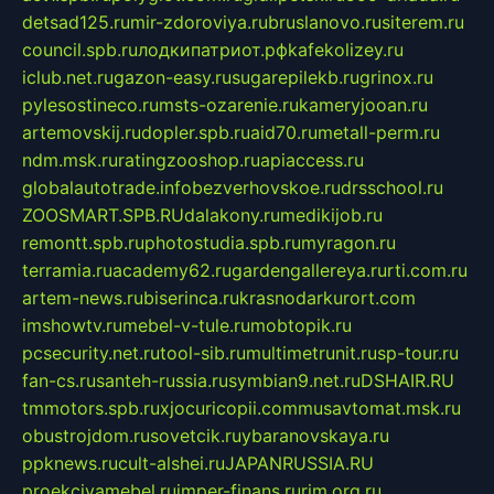
detsad125.ru
mir-zdoroviya.ru
bruslanovo.ru
siterem.ru
council.spb.ru
лодкипатриот.рф
kafekolizey.ru
iclub.net.ru
gazon-easy.ru
sugarepilekb.ru
grinox.ru
pylesostineco.ru
msts-ozarenie.ru
kameryjooan.ru
artemovskij.ru
dopler.spb.ru
aid70.ru
metall-perm.ru
ndm.msk.ru
ratingzooshop.ru
apiaccess.ru
globalautotrade.info
bezverhovskoe.ru
drsschool.ru
ZOOSMART.SPB.RU
dalakony.ru
medikijob.ru
remontt.spb.ru
photostudia.spb.ru
myragon.ru
terramia.ru
academy62.ru
gardengallereya.ru
rti.com.ru
artem-news.ru
biserinca.ru
krasnodarkurort.com
imshowtv.ru
mebel-v-tule.ru
mobtopik.ru
pcsecurity.net.ru
tool-sib.ru
multimetrunit.ru
sp-tour.ru
fan-cs.ru
santeh-russia.ru
symbian9.net.ru
DSHAIR.RU
tmmotors.spb.ru
xjocuricopii.com
musavtomat.msk.ru
obustrojdom.ru
sovetcik.ru
ybaranovskaya.ru
ppknews.ru
cult-alshei.ru
JAPANRUSSIA.RU
proekciyamebel.ru
imper-finans.ru
rim.org.ru