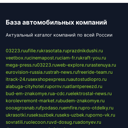
База автомобильных компаний
Актуальный каталог компаний по всей России
03223.ru
ufille.ru
krasotata.ru
prazdnikdushi.ru
veetbox.ru
cinemapost.ru
ciam-fr.ru
kraft-you.ru
mega-press.ru
03223.ru
web-explore.ru
rastenuya.ru
eurovision-russia.ru
strah-news.ru
freeride-team.ru
itrack-24.ru
sexshopexpress.ru
autostudiopro.ru
alabuga-cityhotel.ru
pornv.ru
atlantpereezd.ru
bud-em-znakomye.ru
a-cdc.ru
elektrostal-news.ru
korolevremont-market.ru
budem-znakomye.ru
oooagrosnab.ru
fpodaso.ru
emfire.ru
pro-otdelky.ru
ukrasotki.ru
seksuzbek.ru
seks-uzbek.ru
porno-vk.ru
sovratili.ru
olecoon.ru
vd-dosug.ru
adonyev.ru