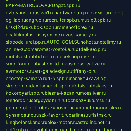
PARK-MATROSOVA.RU
agat.spb.ru
avtoyurist-moskva1.ru
hardware.org.ru
схема-авто.рф
dg-lab.ru
angrup.ru
recruiter.spb.ru
music8.spb.ru
krsk124.ru
kubok.spb.ru
romanofforex.ru
analitikaplus.ru
spyonline.ru
zosikamery.ru
sloboda-ural.pp.ru
AUTO-COM.SU
hohota.net
alimy.ru
online-z.com
aromat-vostoka.ru
otdelkaexp.ru
mobilvest.ru
bbd.net.ru
mebelshop.msk.ru
smp-forum.ru
bastion-td.ru
kosmoscreative.ru
avrmotors.ru
art-galadesign.ru
tiffany-c.ru
ecostep-samara.ru
d-p.spb.ru
галактика73.рф
sko.com.ru
davitamebel-spb.ru
fotsis.ru
tesiaes.ru
kokoroyari.spb.ru
blesna-kazan.ru
mossilver.ru
lenderoq.ru
sergeydobrin.ru
tochkazvuka.msk.ru
people-of-art.ru
bezzubova.ru
clubtibet.ru
orior-aks.ru
dynamoauto.ru
szk-favorit.ru
carlines.ru
flatnsk.ru
kingbolenskaner.ru
alex-motor.ru
astroline.net.ru
act1.spb.ru
polyglot.com.ru
gidlipetsk.ru
ooo-driada.ru