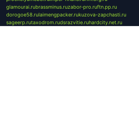
glamourai.ru
brassminus.ru
zabor-pro.ru
ftn.pp.ru
dorogoe58.ru
laimengpacker.ru
kuzova-zapchasti.ru
sageerp.ru
taxodrom.ru
dsrazvitie.ru
hardcity.net.ru
ratinghomegames.ru
topservice25.ru
gubernyan.ru
gtglasslined.ru
ii4.ru
tssport.spb.ru
andorra24.com
blackwallstreet.ru
oboimos.ru
optim-doors.com.ru
ikuch.ru
nycr.org.ru
npa21.ru
vremya-ch.spb.ru
desert000.ru
ivtorgi.ru
ifiori.ru
catalog-statei.ru
dcv.org.ru
spetsmaster174.ru
ipkameryhiseeu.ru
dum26.ru
ruspol.spb.ru
fr-opendp.ru
kam-solnyshko.ru
cheyenne-arapaho.ru
sevzapmetal.spb.ru
ted-lapidus.spb.ru
parasite-eliminator.ru
sigma-complete.ru
modernworld.ru
dama-moda.ru
eholot-group.ru
sk-nvkz.ru
DRONGOLD.RU
democratia2.ru
i-farmer.ru
mass-sport.org
jablonex.spb.ru
bookmess.ru
linkword.ru
refineua.com.ru
cs-spec.net.ru
altay-mebel.ru
DNK-THEATRE.RU
mechaniks.spb.ru
ipcamtechage.ru