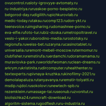
ovucontrol.ru
sloty-igrovyye-avtomaty.ru
ru-industriya.ru
russkoe-porno-besplatno.ru
belgorod-day.ru
digilith.ru
pichkurovlab.ru
medic-today.ru
taksu.ru
comp123.ru
don-ykt.ru
teensvoice.ru
imgsharing.ru
domashnee-porno.ru
eva-elfie.ru
foto-tur.ru
biz-doska.ru
metropoltravel.ru
veslo-i-yakor.ru
borodino-media.ru
rostotsky.ru
regionufa.ru
weiss-bet.ru
zaryna.ru
casinotablet.ru
universalia.ru
remont-mebeli-moscow.ru
termomur.ru
clubfisher.ru
remstirufa.ru
erdamchi.ru
doramamama.ru
muraviovka-park.ru
worldofwoman.ru
clean-dreams.ru
arkrym.ru
kristinita.ru
dircomputer.ru
healthenter.ru
textexperts.ru
pivnaya-kruzhka.ru
kinofilmy-2021.ru
demolalapaluza.ru
tanyavanya.ru
remstir-tolyatti.ru
msdip.ru
jdol.ru
sokolovr.ru
newtech-spb.ru
rezemkleim.ru
massage-tai.ru
seonub.ru
zvonitut.ru
biolisichka24.ru
mncraft-download.ru
algoritm-sistema.ru
godflesh.ru
ru-industria.ru