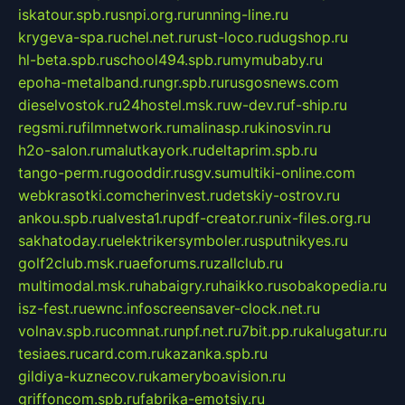
iskatour.spb.ru
snpi.org.ru
running-line.ru
krygeva-spa.ru
chel.net.ru
rust-loco.ru
dugshop.ru
hl-beta.spb.ru
school494.spb.ru
mymubaby.ru
epoha-metalband.ru
ngr.spb.ru
rusgosnews.com
dieselvostok.ru
24hostel.msk.ru
w-dev.ru
f-ship.ru
regsmi.ru
filmnetwork.ru
malinasp.ru
kinosvin.ru
h2o-salon.ru
malutkayork.ru
deltaprim.spb.ru
tango-perm.ru
gooddir.ru
sgv.su
multiki-online.com
webkrasotki.com
cherinvest.ru
detskiy-ostrov.ru
ankou.spb.ru
alvesta1.ru
pdf-creator.ru
nix-files.org.ru
sakhatoday.ru
elektrikersymboler.ru
sputnikyes.ru
golf2club.msk.ru
aeforums.ru
zallclub.ru
multimodal.msk.ru
habaigry.ru
haikko.ru
sobakopedia.ru
isz-fest.ru
ewnc.info
screensaver-clock.net.ru
volnav.spb.ru
comnat.ru
npf.net.ru
7bit.pp.ru
kalugatur.ru
tesiaes.ru
card.com.ru
kazanka.spb.ru
gildiya-kuznecov.ru
kameryboavision.ru
griffoncom.spb.ru
fabrika-emotsiy.ru