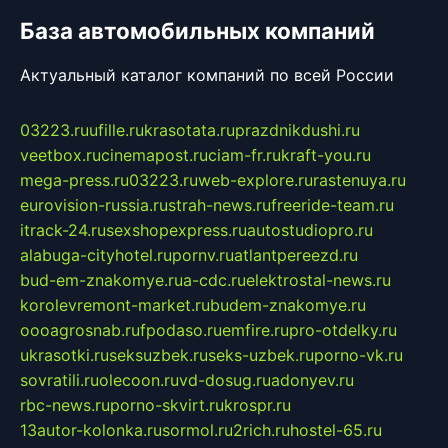
База автомобильных компаний
Актуальный каталог компаний по всей России
03223.ru
ufille.ru
krasotata.ru
prazdnikdushi.ru
veetbox.ru
cinemapost.ru
ciam-fr.ru
kraft-you.ru
mega-press.ru
03223.ru
web-explore.ru
rastenuya.ru
eurovision-russia.ru
strah-news.ru
freeride-team.ru
itrack-24.ru
sexshopexpress.ru
autostudiopro.ru
alabuga-cityhotel.ru
pornv.ru
atlantpereezd.ru
bud-em-znakomye.ru
a-cdc.ru
elektrostal-news.ru
korolevremont-market.ru
budem-znakomye.ru
oooagrosnab.ru
fpodaso.ru
emfire.ru
pro-otdelky.ru
ukrasotki.ru
seksuzbek.ru
seks-uzbek.ru
porno-vk.ru
sovratili.ru
olecoon.ru
vd-dosug.ru
adonyev.ru
rbc-news.ru
porno-skvirt.ru
krospr.ru
13autor-kolonka.ru
sormol.ru
2rich.ru
hostel-65.ru