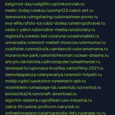
belgorod-day.ru
digilith.ru
pichkurovlab.ru
medic-today.ru
taksu.ru
comp123.ru
don-ykt.ru
teensvoice.ru
imgsharing.ru
domashnee-porno.ru
eva-elfie.ru
foto-tur.ru
biz-doska.ru
metropoltravel.ru
veslo-i-yakor.ru
borodino-media.ru
rostotsky.ru
regionufa.ru
weiss-bet.ru
zaryna.ru
casinotablet.ru
universalia.ru
remont-mebeli-moscow.ru
termomur.ru
clubfisher.ru
remstirufa.ru
erdamchi.ru
doramamama.ru
muraviovka-park.ru
worldofwoman.ru
clean-dreams.ru
arkrym.ru
kristinita.ru
dircomputer.ru
healthenter.ru
textexperts.ru
pivnaya-kruzhka.ru
kinofilmy-2021.ru
demolalapaluza.ru
tanyavanya.ru
remstir-tolyatti.ru
msdip.ru
jdol.ru
sokolovr.ru
newtech-spb.ru
rezemkleim.ru
massage-tai.ru
seonub.ru
zvonitut.ru
biolisichka24.ru
mncraft-download.ru
algoritm-sistema.ru
godflesh.ru
ru-industria.ru
zebra-tlt.ru
okna-proficom.ru
erynok.ru
onlinekinospace.ru
startupstudio-fefu.ru
zarges-ru.ru