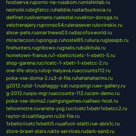
hostserve.ru
porno-na-russkom.ru
mishinlab.ru
neznobi.ru
bigfatcc.ru
habble.ru
starbucksvia.ru
delfinet.ru
silvernano.ru
elestal.ru
vektor-doroga.ru
velotrenajery.ru
pronso54.ru
lenasever.ru
lovinskix.ru
show-pets.ru
smartnews03.ru
discofoxworld.ru
miraclecoon.ru
pongup.ru
hostel65.ru
liura.ru
glasspb.ru
firehunters.ru
gribowo.ru
gnalis.ru
bulkitula.ru
hometown-france.ru
1-xbeticricetc-1-xbetti-5.ru
shop-garena.ru
cricetc-1-xbetr-1-xbetcc-2.ru
one-life-story.ru
top-halyava.ru
accounts112.ru
poka-vse-doma-2.ru
3-d-file.ru
hahahaharms.ru
g2012.ru
tst-1.ru
shaggy-cat.ru
opsmgr.ru
ev-gallery.ru
g-2012.ru
ops-mgr.ru
accounts-112.ru
csm-demo.ru
poka-vse-doma2.ru
airgungames.ru
allseo-host.ru
tehosmotre.ru
varieta-yug.ru
cricetc1xbetr1xbetcc2.ru
raytor-d.ru
atillagunn.ru
3d-file.ru
1xbeticricetc1xbetti5.ru
uafoot-statti.ru
e-abis1c.ru
store-brawl-stars.ru
kts-services.ru
dark-sand.ru