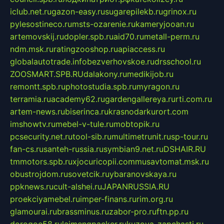
iclub.net.ru
gazon-easy.ru
sugarepilekb.ru
grinox.ru
pylesostineco.ru
msts-ozarenie.ru
kameryjooan.ru
artemovskij.ru
dopler.spb.ru
aid70.ru
metall-perm.ru
ndm.msk.ru
ratingzooshop.ru
apiaccess.ru
globalautotrade.info
bezverhovskoe.ru
drsschool.ru
ZOOSMART.SPB.RU
dalakony.ru
medikijob.ru
remontt.spb.ru
photostudia.spb.ru
myragon.ru
terramia.ru
academy62.ru
gardengallereya.ru
rti.com.ru
artem-news.ru
biserinca.ru
krasnodarkurort.com
imshowtv.ru
mebel-v-tule.ru
mobtopik.ru
pcsecurity.net.ru
tool-sib.ru
multimetrunit.ru
sp-tour.ru
fan-cs.ru
santeh-russia.ru
symbian9.net.ru
DSHAIR.RU
tmmotors.spb.ru
xjocuricopii.com
musavtomat.msk.ru
obustrojdom.ru
sovetcik.ru
ybaranovskaya.ru
ppknews.ru
cult-alshei.ru
JAPANRUSSIA.RU
proekciyamebel.ru
imper-finans.ru
rim.org.ru
glamourai.ru
brassminus.ru
zabor-pro.ru
ftn.pp.ru
dorogoe58.ru
laimengpacker.ru
kuzova-zapchasti.ru