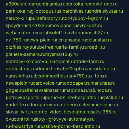
a380club.ru
argentinamia.ru
perkoka.ru
movie-one.ru
perk-oka.ru
g-octopus.ru
sibarchives.ru
andreislyusar.ru
naruto-x.ru
pursefactory.ru
tor-lyubov-i-grom.ru
spayderhed-2022.ru
movieone.ru
evro-dez.ru
webamator.ru
ma-absolut1.ru
avtopomosch27.ru
nv-750.ru
news-plain.ru
nertansaga.ru
delanalad.ru
dizfiles.ru
youtubefree.ru
aria-family.ru
roadli.ru
planeta-samara.ru
mysmartbuy.ru
matrasy-kemerovo.ru
ashanet.ru
trade-farm.ru
dotcustoms.ru
domizbrusa9x12spb.ru
autodamp.ru
narasimha.ru
djcommodities.ru
nv750.ru
x-ton.ru
newsplain.ru
cardvoice.ru
modopaper.ru
manunae.ru
gbget.ru
alfeihavsalnassr.ru
madoma.ru
tajuncos.ru
petrovkasports.ru
porno-online-besplatno.ru
splclub.ru
york-life.ru
doroga-expo.ru
ribery.ru
cleanmedicine.ru
slovar-ivrit.ru
porno-video-besplatno.ru
seks-365.ru
ovucontrol.ru
sloty-igrovyye-avtomaty.ru
ru-industriya.ru
russkoe-porno-besplatno.ru