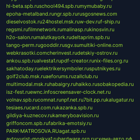
hl-beta.spb.ru
school494.spb.ru
mymubaby.ru
epoha-metalband.ru
ngr.spb.ru
rusgosnews.com
dieselvostok.ru
24hostel.msk.ru
w-dev.ru
f-ship.ru
regsmi.ru
filmnetwork.ru
malinasp.ru
kinosvin.ru
h2o-salon.ru
malutkayork.ru
deltaprim.spb.ru
tango-perm.ru
gooddir.ru
sgv.su
multiki-online.com
webkrasotki.com
cherinvest.ru
detskiy-ostrov.ru
ankou.spb.ru
alvesta1.ru
pdf-creator.ru
nix-files.org.ru
sakhatoday.ru
elektrikersymboler.ru
sputnikyes.ru
golf2club.msk.ru
aeforums.ru
zallclub.ru
multimodal.msk.ru
habaigry.ru
haikko.ru
sobakopedia.ru
isz-fest.ru
ewnc.info
screensaver-clock.net.ru
volnav.spb.ru
comnat.ru
npf.net.ru
7bit.pp.ru
kalugatur.ru
tesiaes.ru
card.com.ru
kazanka.spb.ru
gildiya-kuznecov.ru
kameryboavision.ru
griffoncom.spb.ru
fabrika-emotsiy.ru
PARK-MATROSOVA.RU
agat.spb.ru
avtoyurist-moskva1.ru
hardware.org.ru
схема-авто.рф