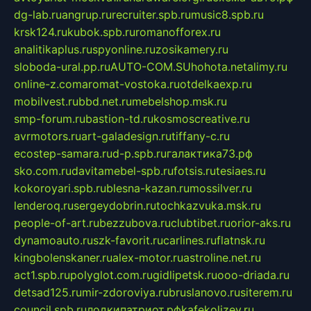
dg-lab.ru
angrup.ru
recruiter.spb.ru
music8.spb.ru
krsk124.ru
kubok.spb.ru
romanofforex.ru
analitikaplus.ru
spyonline.ru
zosikamery.ru
sloboda-ural.pp.ru
AUTO-COM.SU
hohota.net
alimy.ru
online-z.com
aromat-vostoka.ru
otdelkaexp.ru
mobilvest.ru
bbd.net.ru
mebelshop.msk.ru
smp-forum.ru
bastion-td.ru
kosmoscreative.ru
avrmotors.ru
art-galadesign.ru
tiffany-c.ru
ecostep-samara.ru
d-p.spb.ru
галактика73.рф
sko.com.ru
davitamebel-spb.ru
fotsis.ru
tesiaes.ru
kokoroyari.spb.ru
blesna-kazan.ru
mossilver.ru
lenderoq.ru
sergeydobrin.ru
tochkazvuka.msk.ru
people-of-art.ru
bezzubova.ru
clubtibet.ru
orior-aks.ru
dynamoauto.ru
szk-favorit.ru
carlines.ru
flatnsk.ru
kingbolenskaner.ru
alex-motor.ru
astroline.net.ru
act1.spb.ru
polyglot.com.ru
gidlipetsk.ru
ooo-driada.ru
detsad125.ru
mir-zdoroviya.ru
bruslanovo.ru
siterem.ru
council.spb.ru
лодкипатриот.рф
kafekolizey.ru