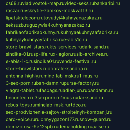
cs68.ru
vladivostok-map.ru
video-seks.ru
bankaribi.ru
raszar.ru
vskrytie-zamkov-moskva113.ru
lipetsktelecom.ru
tovudyi4kuhnyanazakaz.ru
seksuzb.ru
guzywia4kuhnyanazakaz.ru
fabrikaofabrikaokuhny.ru
kuhnyaekuhnyaafabrika.ru
kuhnyaykuhnyayfabrika.ru
e-abis1c.ru
store-brawl-stars.ru
kts-services.ru
dark-sand.ru
sindika-01.ru
sp-life.ru
x-legion.ru
sib-archives.ru
e-abis-1-c.ru
sindika01.ru
venda-festival.ru
store-brawlstars.ru
dooraleksandria.ru
antenna-highly.ru
mine-lab-msk.ru
1-mus.ru
3-sex-porn.ru
ban-damn.ru
purse-factory.ru
viagra-tablet.ru
fasbags.ru
adler-jun.ru
bandamn.ru
fincontech.ru
3sexporn.ru
1mus.ru
darksand.ru
rebus-toys.ru
minelab-msk.ru
rtdco.ru
seo-prodvizhenie-sajtov-stroitelnyh-kompanij.ru
card-voice.ru
rulonnyygazon177.ru
snow-guard.ru
domizbrusa-9x12spb.ru
demaholding.ru
aalse.ru