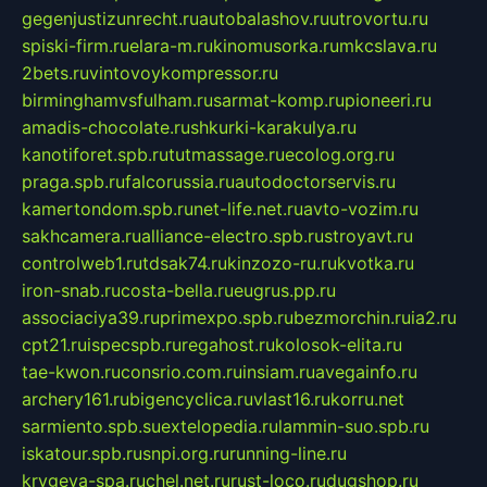
gegenjustizunrecht.ru
autobalashov.ru
utrovortu.ru
spiski-firm.ru
elara-m.ru
kinomusorka.ru
mkcslava.ru
2bets.ru
vintovoykompressor.ru
birminghamvsfulham.ru
sarmat-komp.ru
pioneeri.ru
amadis-chocolate.ru
shkurki-karakulya.ru
kanotiforet.spb.ru
tutmassage.ru
ecolog.org.ru
praga.spb.ru
falcorussia.ru
autodoctorservis.ru
kamertondom.spb.ru
net-life.net.ru
avto-vozim.ru
sakhcamera.ru
alliance-electro.spb.ru
stroyavt.ru
controlweb1.ru
tdsak74.ru
kinzozo-ru.ru
kvotka.ru
iron-snab.ru
costa-bella.ru
eugrus.pp.ru
associaciya39.ru
primexpo.spb.ru
bezmorchin.ru
ia2.ru
cpt21.ru
ispecspb.ru
regahost.ru
kolosok-elita.ru
tae-kwon.ru
consrio.com.ru
insiam.ru
avegainfo.ru
archery161.ru
bigencyclica.ru
vlast16.ru
korru.net
sarmiento.spb.su
extelopedia.ru
lammin-suo.spb.ru
iskatour.spb.ru
snpi.org.ru
running-line.ru
krygeva-spa.ru
chel.net.ru
rust-loco.ru
dugshop.ru