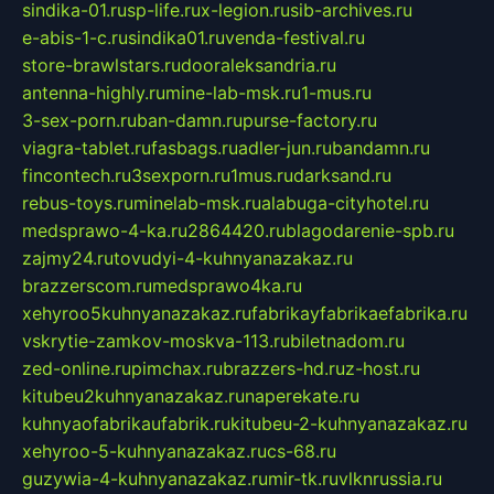
sindika-01.ru
sp-life.ru
x-legion.ru
sib-archives.ru
e-abis-1-c.ru
sindika01.ru
venda-festival.ru
store-brawlstars.ru
dooraleksandria.ru
antenna-highly.ru
mine-lab-msk.ru
1-mus.ru
3-sex-porn.ru
ban-damn.ru
purse-factory.ru
viagra-tablet.ru
fasbags.ru
adler-jun.ru
bandamn.ru
fincontech.ru
3sexporn.ru
1mus.ru
darksand.ru
rebus-toys.ru
minelab-msk.ru
alabuga-cityhotel.ru
medsprawo-4-ka.ru
2864420.ru
blagodarenie-spb.ru
zajmy24.ru
tovudyi-4-kuhnyanazakaz.ru
brazzerscom.ru
medsprawo4ka.ru
xehyroo5kuhnyanazakaz.ru
fabrikayfabrikaefabrika.ru
vskrytie-zamkov-moskva-113.ru
biletnadom.ru
zed-online.ru
pimchax.ru
brazzers-hd.ru
z-host.ru
kitubeu2kuhnyanazakaz.ru
naperekate.ru
kuhnyaofabrikaufabrik.ru
kitubeu-2-kuhnyanazakaz.ru
xehyroo-5-kuhnyanazakaz.ru
cs-68.ru
guzywia-4-kuhnyanazakaz.ru
mir-tk.ru
vlknrussia.ru