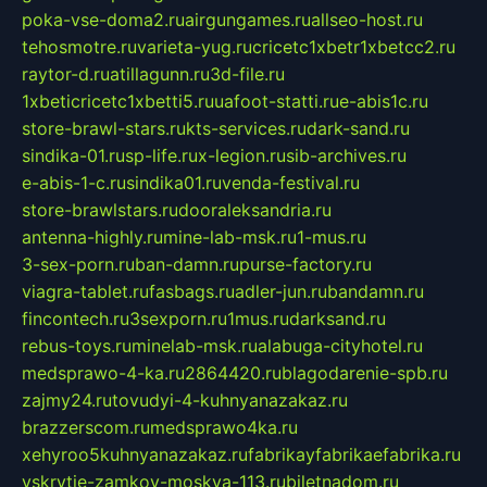
poka-vse-doma2.ru
airgungames.ru
allseo-host.ru
tehosmotre.ru
varieta-yug.ru
cricetc1xbetr1xbetcc2.ru
raytor-d.ru
atillagunn.ru
3d-file.ru
1xbeticricetc1xbetti5.ru
uafoot-statti.ru
e-abis1c.ru
store-brawl-stars.ru
kts-services.ru
dark-sand.ru
sindika-01.ru
sp-life.ru
x-legion.ru
sib-archives.ru
e-abis-1-c.ru
sindika01.ru
venda-festival.ru
store-brawlstars.ru
dooraleksandria.ru
antenna-highly.ru
mine-lab-msk.ru
1-mus.ru
3-sex-porn.ru
ban-damn.ru
purse-factory.ru
viagra-tablet.ru
fasbags.ru
adler-jun.ru
bandamn.ru
fincontech.ru
3sexporn.ru
1mus.ru
darksand.ru
rebus-toys.ru
minelab-msk.ru
alabuga-cityhotel.ru
medsprawo-4-ka.ru
2864420.ru
blagodarenie-spb.ru
zajmy24.ru
tovudyi-4-kuhnyanazakaz.ru
brazzerscom.ru
medsprawo4ka.ru
xehyroo5kuhnyanazakaz.ru
fabrikayfabrikaefabrika.ru
vskrytie-zamkov-moskva-113.ru
biletnadom.ru