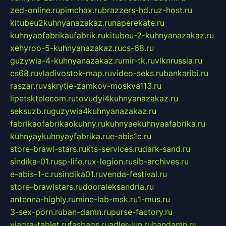
zed-online.ru
pimchax.ru
brazzers-hd.ru
z-host.ru
kitubeu2kuhnyanazakaz.ru
naperekate.ru
kuhnyaofabrikaufabrik.ru
kitubeu-2-kuhnyanazakaz.ru
xehyroo-5-kuhnyanazakaz.ru
cs-68.ru
guzywia-4-kuhnyanazakaz.ru
mir-tk.ru
vlknrussia.ru
cs68.ru
vladivostok-map.ru
video-seks.ru
bankaribi.ru
raszar.ru
vskrytie-zamkov-moskva113.ru
lipetsktelecom.ru
tovudyi4kuhnyanazakaz.ru
seksuzb.ru
guzywia4kuhnyanazakaz.ru
fabrikaofabrikaokuhny.ru
kuhnyaekuhnyaafabrika.ru
kuhnyaykuhnyayfabrika.ru
e-abis1c.ru
store-brawl-stars.ru
kts-services.ru
dark-sand.ru
sindika-01.ru
sp-life.ru
x-legion.ru
sib-archives.ru
e-abis-1-c.ru
sindika01.ru
venda-festival.ru
store-brawlstars.ru
dooraleksandria.ru
antenna-highly.ru
mine-lab-msk.ru
1-mus.ru
3-sex-porn.ru
ban-damn.ru
purse-factory.ru
viagra-tablet.ru
fasbags.ru
adler-jun.ru
bandamn.ru