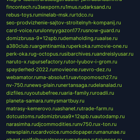
fincontech.ru
3sexporn.ru
1mus.ru
darksand.ru
rebus-toys.ru
minelab-msk.ru
rtdco.ru
seo-prodvizhenie-sajtov-stroitelnyh-kompanij.ru
card-voice.ru
rulonnyygazon177.ru
snow-guard.ru
domizbrusa-9x12spb.ru
demaholding.ru
aalse.ru
a380club.ru
argentinamia.ru
perkoka.ru
movie-one.ru
perk-oka.ru
g-octopus.ru
sibarchives.ru
andreislyusar.ru
naruto-x.ru
pursefactory.ru
tor-lyubov-i-grom.ru
spayderhed-2022.ru
movieone.ru
evro-dez.ru
webamator.ru
ma-absolut1.ru
avtopomosch27.ru
nv-750.ru
news-plain.ru
nertansaga.ru
delanalad.ru
dizfiles.ru
youtubefree.ru
aria-family.ru
roadli.ru
planeta-samara.ru
mysmartbuy.ru
matrasy-kemerovo.ru
ashanet.ru
trade-farm.ru
dotcustoms.ru
domizbrusa9x12spb.ru
autodamp.ru
narasimha.ru
djcommodities.ru
nv750.ru
x-ton.ru
newsplain.ru
cardvoice.ru
modopaper.ru
manunae.ru
gbget.ru
alfeihavsalnassr.ru
madoma.ru
tajuncos.ru