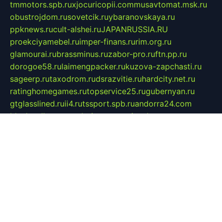
tmmotors.spb.ru
xjocuricopii.com
musavtomat.msk.ru
obustrojdom.ru
sovetcik.ru
ybaranovskaya.ru
ppknews.ru
cult-alshei.ru
JAPANRUSSIA.RU
proekciyamebel.ru
imper-finans.ru
rim.org.ru
glamourai.ru
brassminus.ru
zabor-pro.ru
ftn.pp.ru
dorogoe58.ru
laimengpacker.ru
kuzova-zapchasti.ru
sageerp.ru
taxodrom.ru
dsrazvitie.ru
hardcity.net.ru
ratinghomegames.ru
topservice25.ru
gubernyan.ru
gtglasslined.ru
ii4.ru
tssport.spb.ru
andorra24.com
blackwallstreet.ru
oboimos.ru
optim-doors.com.ru
ikuch.ru
nycr.org.ru
npa21.ru
vremya-ch.spb.ru
desert000.ru
ivtorgi.ru
ifiori.ru
catalog-statei.ru
dcv.org.ru
spetsmaster174.ru
ipkameryhiseeu.ru
dum26.ru
ruspol.spb.ru
fr-opendp.ru
kam-solnyshko.ru
cheyenne-arapaho.ru
sevzapmetal.spb.ru
ted-lapidus.spb.ru
parasite-eliminator.ru
sigma-complete.ru
modernworld.ru
dama-moda.ru
eholot-group.ru
sk-nvkz.ru
DRONGOLD.RU