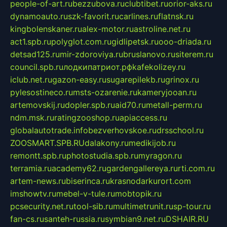
people-of-art.ru
bezzubova.ru
clubtibet.ru
orior-aks.ru
dynamoauto.ru
szk-favorit.ru
carlines.ru
flatnsk.ru
kingbolenskaner.ru
alex-motor.ru
astroline.net.ru
act1.spb.ru
polyglot.com.ru
gidlipetsk.ru
ooo-driada.ru
detsad125.ru
mir-zdoroviya.ru
bruslanovo.ru
siterem.ru
council.spb.ru
лодкипатриот.рф
kafekolizey.ru
iclub.net.ru
gazon-easy.ru
sugarepilekb.ru
grinox.ru
pylesostineco.ru
msts-ozarenie.ru
kameryjooan.ru
artemovskij.ru
dopler.spb.ru
aid70.ru
metall-perm.ru
ndm.msk.ru
ratingzooshop.ru
apiaccess.ru
globalautotrade.info
bezverhovskoe.ru
drsschool.ru
ZOOSMART.SPB.RU
dalakony.ru
medikijob.ru
remontt.spb.ru
photostudia.spb.ru
myragon.ru
terramia.ru
academy62.ru
gardengallereya.ru
rti.com.ru
artem-news.ru
biserinca.ru
krasnodarkurort.com
imshowtv.ru
mebel-v-tule.ru
mobtopik.ru
pcsecurity.net.ru
tool-sib.ru
multimetrunit.ru
sp-tour.ru
fan-cs.ru
santeh-russia.ru
symbian9.net.ru
DSHAIR.RU