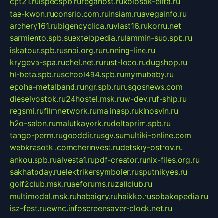
cpt21.ru
ispecspb.ru
regahost.ru
kolosok-elita.ru
tae-kwon.ru
consrio.com.ru
insiam.ru
avegainfo.ru
archery161.ru
bigencyclica.ru
vlast16.ru
korru.net
sarmiento.spb.su
extelopedia.ru
lammin-suo.spb.ru
iskatour.spb.ru
snpi.org.ru
running-line.ru
krygeva-spa.ru
chel.net.ru
rust-loco.ru
dugshop.ru
hl-beta.spb.ru
school494.spb.ru
mymubaby.ru
epoha-metalband.ru
ngr.spb.ru
rusgosnews.com
dieselvostok.ru
24hostel.msk.ru
w-dev.ru
f-ship.ru
regsmi.ru
filmnetwork.ru
malinasp.ru
kinosvin.ru
h2o-salon.ru
malutkayork.ru
deltaprim.spb.ru
tango-perm.ru
gooddir.ru
sgv.su
multiki-online.com
webkrasotki.com
cherinvest.ru
detskiy-ostrov.ru
ankou.spb.ru
alvesta1.ru
pdf-creator.ru
nix-files.org.ru
sakhatoday.ru
elektrikersymboler.ru
sputnikyes.ru
golf2club.msk.ru
aeforums.ru
zallclub.ru
multimodal.msk.ru
habaigry.ru
haikko.ru
sobakopedia.ru
isz-fest.ru
ewnc.info
screensaver-clock.net.ru