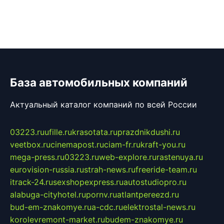
База автомобильных компаний
Актуальный каталог компаний по всей России
03223.ru
ufille.ru
krasotata.ru
prazdnikdushi.ru
veetbox.ru
cinemapost.ru
ciam-fr.ru
kraft-you.ru
mega-press.ru
03223.ru
web-explore.ru
rastenuya.ru
eurovision-russia.ru
strah-news.ru
freeride-team.ru
itrack-24.ru
sexshopexpress.ru
autostudiopro.ru
alabuga-cityhotel.ru
pornv.ru
atlantpereezd.ru
bud-em-znakomye.ru
a-cdc.ru
elektrostal-news.ru
korolevremont-market.ru
budem-znakomye.ru