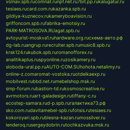
volnav.spb.ru
comnat.ru
npf.net.ru
7bit.pp.ru
kalugatur.ru
tesiaes.ru
card.com.ru
kazanka.spb.ru
gildiya-kuznecov.ru
kameryboavision.ru
griffoncom.spb.ru
fabrika-emotsiy.ru
PARK-MATROSOVA.RU
agat.spb.ru
avtoyurist-moskva1.ru
hardware.org.ru
схема-авто.рф
dg-lab.ru
angrup.ru
recruiter.spb.ru
music8.spb.ru
krsk124.ru
kubok.spb.ru
romanofforex.ru
analitikaplus.ru
spyonline.ru
zosikamery.ru
sloboda-ural.pp.ru
AUTO-COM.SU
hohota.net
alimy.ru
online-z.com
aromat-vostoka.ru
otdelkaexp.ru
mobilvest.ru
bbd.net.ru
mebelshop.msk.ru
smp-forum.ru
bastion-td.ru
kosmoscreative.ru
avrmotors.ru
art-galadesign.ru
tiffany-c.ru
ecostep-samara.ru
d-p.spb.ru
галактика73.рф
sko.com.ru
davitamebel-spb.ru
fotsis.ru
tesiaes.ru
kokoroyari.spb.ru
blesna-kazan.ru
mossilver.ru
lenderoq.ru
sergeydobrin.ru
tochkazvuka.msk.ru