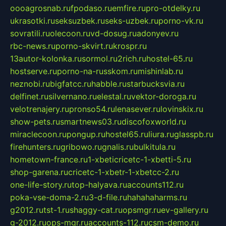
oooagrosnab.ru
fpodaso.ru
emfire.ru
pro-otdelky.ru
ukrasotki.ru
seksuzbek.ru
seks-uzbek.ru
porno-vk.ru
sovratili.ru
olecoon.ru
vd-dosug.ru
adonyev.ru
rbc-news.ru
porno-skvirt.ru
krospr.ru
13autor-kolonka.ru
sormol.ru
2rich.ru
hostel-65.ru
hostserve.ru
porno-na-russkom.ru
mishinlab.ru
neznobi.ru
bigfatcc.ru
habble.ru
starbucksvia.ru
delfinet.ru
silvernano.ru
elestal.ru
vektor-doroga.ru
velotrenajery.ru
pronso54.ru
lenasever.ru
lovinskix.ru
show-pets.ru
smartnews03.ru
discofoxworld.ru
miraclecoon.ru
pongup.ru
hostel65.ru
liura.ru
glasspb.ru
firehunters.ru
gribowo.ru
gnalis.ru
bulkitula.ru
hometown-france.ru
1-xbeticricetc-1-xbetti-5.ru
shop-garena.ru
cricetc-1-xbetr-1-xbetcc-2.ru
one-life-story.ru
top-halyava.ru
accounts112.ru
poka-vse-doma-2.ru
3-d-file.ru
hahahaharms.ru
g2012.ru
tst-1.ru
shaggy-cat.ru
opsmgr.ru
ev-gallery.ru
g-2012.ru
ops-mgr.ru
accounts-112.ru
csm-demo.ru