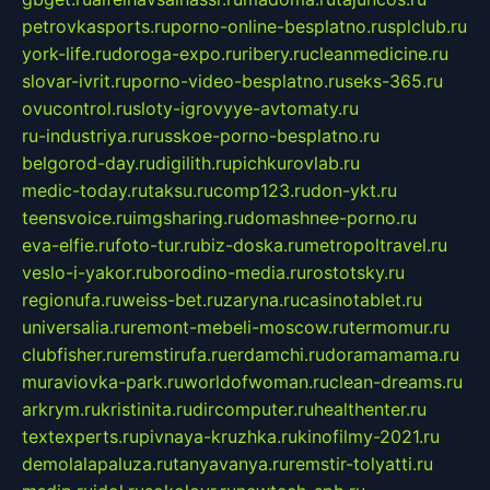
petrovkasports.ru
porno-online-besplatno.ru
splclub.ru
york-life.ru
doroga-expo.ru
ribery.ru
cleanmedicine.ru
slovar-ivrit.ru
porno-video-besplatno.ru
seks-365.ru
ovucontrol.ru
sloty-igrovyye-avtomaty.ru
ru-industriya.ru
russkoe-porno-besplatno.ru
belgorod-day.ru
digilith.ru
pichkurovlab.ru
medic-today.ru
taksu.ru
comp123.ru
don-ykt.ru
teensvoice.ru
imgsharing.ru
domashnee-porno.ru
eva-elfie.ru
foto-tur.ru
biz-doska.ru
metropoltravel.ru
veslo-i-yakor.ru
borodino-media.ru
rostotsky.ru
regionufa.ru
weiss-bet.ru
zaryna.ru
casinotablet.ru
universalia.ru
remont-mebeli-moscow.ru
termomur.ru
clubfisher.ru
remstirufa.ru
erdamchi.ru
doramamama.ru
muraviovka-park.ru
worldofwoman.ru
clean-dreams.ru
arkrym.ru
kristinita.ru
dircomputer.ru
healthenter.ru
textexperts.ru
pivnaya-kruzhka.ru
kinofilmy-2021.ru
demolalapaluza.ru
tanyavanya.ru
remstir-tolyatti.ru