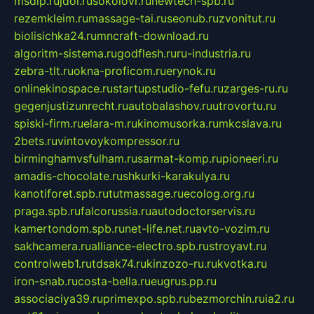
msdip.ru
jdol.ru
sokolovr.ru
newtech-spb.ru
rezemkleim.ru
massage-tai.ru
seonub.ru
zvonitut.ru
biolisichka24.ru
mncraft-download.ru
algoritm-sistema.ru
godflesh.ru
ru-industria.ru
zebra-tlt.ru
okna-proficom.ru
erynok.ru
onlinekinospace.ru
startupstudio-fefu.ru
zarges-ru.ru
gegenjustizunrecht.ru
autobalashov.ru
utrovortu.ru
spiski-firm.ru
elara-m.ru
kinomusorka.ru
mkcslava.ru
2bets.ru
vintovoykompressor.ru
birminghamvsfulham.ru
sarmat-komp.ru
pioneeri.ru
amadis-chocolate.ru
shkurki-karakulya.ru
kanotiforet.spb.ru
tutmassage.ru
ecolog.org.ru
praga.spb.ru
falcorussia.ru
autodoctorservis.ru
kamertondom.spb.ru
net-life.net.ru
avto-vozim.ru
sakhcamera.ru
alliance-electro.spb.ru
stroyavt.ru
controlweb1.ru
tdsak74.ru
kinzozo-ru.ru
kvotka.ru
iron-snab.ru
costa-bella.ru
eugrus.pp.ru
associaciya39.ru
primexpo.spb.ru
bezmorchin.ru
ia2.ru