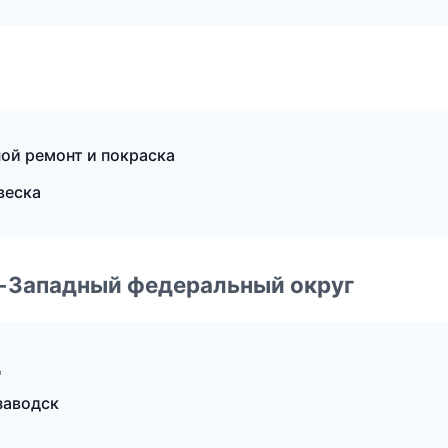
ной ремонт и покраска
веска
о-Западный федеральный округ
ц
заводск