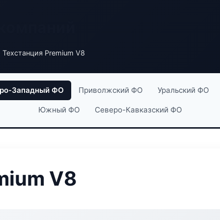
 компаний
 Техстанция Premium V8
ро-Западный ФО
Приволжский ФО
Уральский ФО
Южный ФО
Северо-Кавказский ФО
mium V8