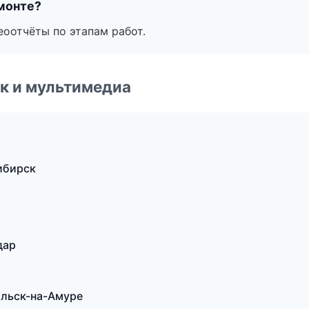
монте?
еоотчёты по этапам работ.
к и мультимедиа
ибирск
дар
ольск-на-Амуре