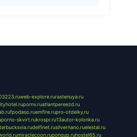
03223.ru
web-explore.ru
rastenuya.ru
tyhotel.ru
pornv.ru
atlantpereezd.ru
b.ru
fpodaso.ru
emfire.ru
pro-otdelky.ru
u
porno-skvirt.ru
krospr.ru
13autor-kolonka.ru
tarbucksvia.ru
delfinet.ru
silvernano.ru
elestal.ru
world.ru
miraclecoon.ru
pongup.ru
hostel65.ru