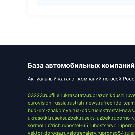
База автомобильных компаний
Актуальный каталог компаний по всей Рос
03223.ru
ufille.ru
krasotata.ru
prazdnikdushi.ru
v
eurovision-russia.ru
strah-news.ru
freeride-team
bud-em-znakomye.ru
a-cdc.ru
elektrostal-news.
ukrasotki.ru
seksuzbek.ru
seks-uzbek.ru
porno-v
sormol.ru
2rich.ru
hostel-65.ru
hostserve.ru
porno
vektor-doroga.ru
velotrenajery.ru
pronso54.ru
le