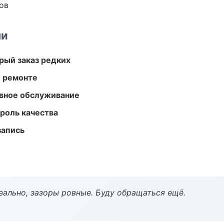
ов
ми
рый заказ редких
и ремонте
вное обслуживание
роль качества
запись
еально, зазоры ровные. Буду обращаться ещё.