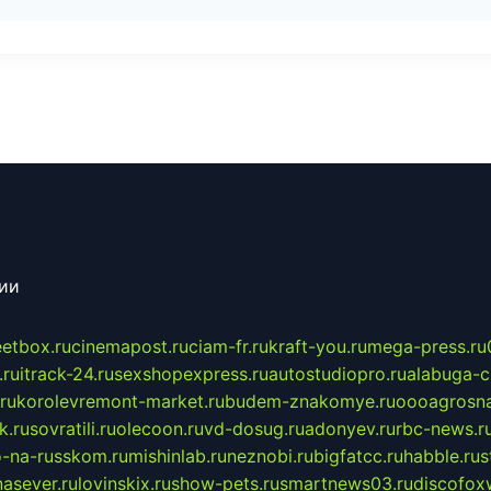
сии
eetbox.ru
cinemapost.ru
ciam-fr.ru
kraft-you.ru
mega-press.ru
.ru
itrack-24.ru
sexshopexpress.ru
autostudiopro.ru
alabuga-ci
ru
korolevremont-market.ru
budem-znakomye.ru
oooagrosna
k.ru
sovratili.ru
olecoon.ru
vd-dosug.ru
adonyev.ru
rbc-news.r
-na-russkom.ru
mishinlab.ru
neznobi.ru
bigfatcc.ru
habble.ru
s
nasever.ru
lovinskix.ru
show-pets.ru
smartnews03.ru
discofox