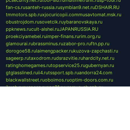
pcsecurity.net.ru
tool-sib.ru
multimetrunit.ru
sp-tour.ru
fan-cs.ru
santeh-russia.ru
symbian9.net.ru
DSHAIR.RU
tmmotors.spb.ru
xjocuricopii.com
musavtomat.msk.ru
obustrojdom.ru
sovetcik.ru
ybaranovskaya.ru
ppknews.ru
cult-alshei.ru
JAPANRUSSIA.RU
proekciyamebel.ru
imper-finans.ru
rim.org.ru
glamourai.ru
brassminus.ru
zabor-pro.ru
ftn.pp.ru
dorogoe58.ru
laimengpacker.ru
kuzova-zapchasti.ru
sageerp.ru
taxodrom.ru
dsrazvitie.ru
hardcity.net.ru
ratinghomegames.ru
topservice25.ru
gubernyan.ru
gtglasslined.ru
ii4.ru
tssport.spb.ru
andorra24.com
blackwallstreet.ru
oboimos.ru
optim-doors.com.ru
ikuch.ru
nycr.org.ru
npa21.ru
vremya-ch.spb.ru
desert000.ru
ivtorgi.ru
ifiori.ru
catalog-statei.ru
dcv.org.ru
spetsmaster174.ru
ipkameryhiseeu.ru
dum26.ru
ruspol.spb.ru
fr-opendp.ru
kam-solnyshko.ru
cheyenne-arapaho.ru
sevzapmetal.spb.ru
ted-lapidus.spb.ru
parasite-eliminator.ru