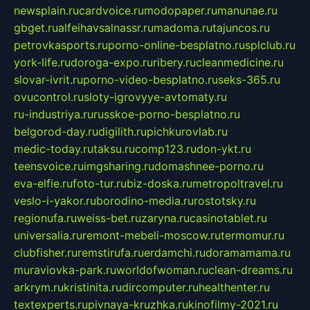
newsplain.ru
cardvoice.ru
modopaper.ru
manunae.ru
gbget.ru
alfeihavsalnassr.ru
madoma.ru
tajuncos.ru
petrovkasports.ru
porno-online-besplatno.ru
splclub.ru
york-life.ru
doroga-expo.ru
ribery.ru
cleanmedicine.ru
slovar-ivrit.ru
porno-video-besplatno.ru
seks-365.ru
ovucontrol.ru
sloty-igrovyye-avtomaty.ru
ru-industriya.ru
russkoe-porno-besplatno.ru
belgorod-day.ru
digilith.ru
pichkurovlab.ru
medic-today.ru
taksu.ru
comp123.ru
don-ykt.ru
teensvoice.ru
imgsharing.ru
domashnee-porno.ru
eva-elfie.ru
foto-tur.ru
biz-doska.ru
metropoltravel.ru
veslo-i-yakor.ru
borodino-media.ru
rostotsky.ru
regionufa.ru
weiss-bet.ru
zaryna.ru
casinotablet.ru
universalia.ru
remont-mebeli-moscow.ru
termomur.ru
clubfisher.ru
remstirufa.ru
erdamchi.ru
doramamama.ru
muraviovka-park.ru
worldofwoman.ru
clean-dreams.ru
arkrym.ru
kristinita.ru
dircomputer.ru
healthenter.ru
textexperts.ru
pivnaya-kruzhka.ru
kinofilmy-2021.ru