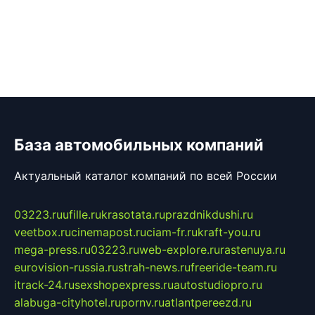
База автомобильных компаний
Актуальный каталог компаний по всей России
03223.ru
ufille.ru
krasotata.ru
prazdnikdushi.ru
veetbox.ru
cinemapost.ru
ciam-fr.ru
kraft-you.ru
mega-press.ru
03223.ru
web-explore.ru
rastenuya.ru
eurovision-russia.ru
strah-news.ru
freeride-team.ru
itrack-24.ru
sexshopexpress.ru
autostudiopro.ru
alabuga-cityhotel.ru
pornv.ru
atlantpereezd.ru