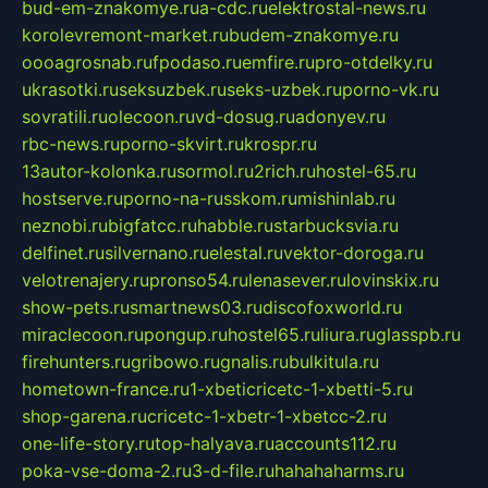
bud-em-znakomye.ru
a-cdc.ru
elektrostal-news.ru
korolevremont-market.ru
budem-znakomye.ru
oooagrosnab.ru
fpodaso.ru
emfire.ru
pro-otdelky.ru
ukrasotki.ru
seksuzbek.ru
seks-uzbek.ru
porno-vk.ru
sovratili.ru
olecoon.ru
vd-dosug.ru
adonyev.ru
rbc-news.ru
porno-skvirt.ru
krospr.ru
13autor-kolonka.ru
sormol.ru
2rich.ru
hostel-65.ru
hostserve.ru
porno-na-russkom.ru
mishinlab.ru
neznobi.ru
bigfatcc.ru
habble.ru
starbucksvia.ru
delfinet.ru
silvernano.ru
elestal.ru
vektor-doroga.ru
velotrenajery.ru
pronso54.ru
lenasever.ru
lovinskix.ru
show-pets.ru
smartnews03.ru
discofoxworld.ru
miraclecoon.ru
pongup.ru
hostel65.ru
liura.ru
glasspb.ru
firehunters.ru
gribowo.ru
gnalis.ru
bulkitula.ru
hometown-france.ru
1-xbeticricetc-1-xbetti-5.ru
shop-garena.ru
cricetc-1-xbetr-1-xbetcc-2.ru
one-life-story.ru
top-halyava.ru
accounts112.ru
poka-vse-doma-2.ru
3-d-file.ru
hahahaharms.ru