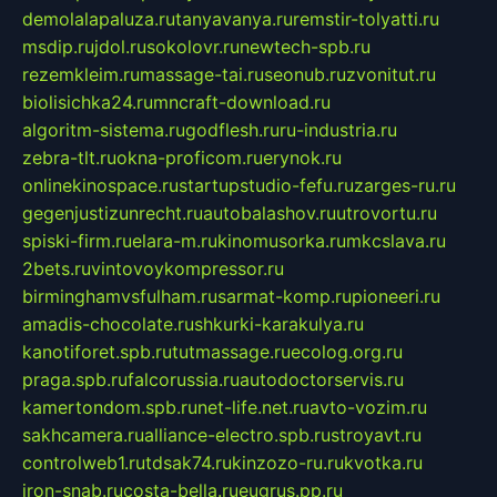
demolalapaluza.ru
tanyavanya.ru
remstir-tolyatti.ru
msdip.ru
jdol.ru
sokolovr.ru
newtech-spb.ru
rezemkleim.ru
massage-tai.ru
seonub.ru
zvonitut.ru
biolisichka24.ru
mncraft-download.ru
algoritm-sistema.ru
godflesh.ru
ru-industria.ru
zebra-tlt.ru
okna-proficom.ru
erynok.ru
onlinekinospace.ru
startupstudio-fefu.ru
zarges-ru.ru
gegenjustizunrecht.ru
autobalashov.ru
utrovortu.ru
spiski-firm.ru
elara-m.ru
kinomusorka.ru
mkcslava.ru
2bets.ru
vintovoykompressor.ru
birminghamvsfulham.ru
sarmat-komp.ru
pioneeri.ru
amadis-chocolate.ru
shkurki-karakulya.ru
kanotiforet.spb.ru
tutmassage.ru
ecolog.org.ru
praga.spb.ru
falcorussia.ru
autodoctorservis.ru
kamertondom.spb.ru
net-life.net.ru
avto-vozim.ru
sakhcamera.ru
alliance-electro.spb.ru
stroyavt.ru
controlweb1.ru
tdsak74.ru
kinzozo-ru.ru
kvotka.ru
iron-snab.ru
costa-bella.ru
eugrus.pp.ru