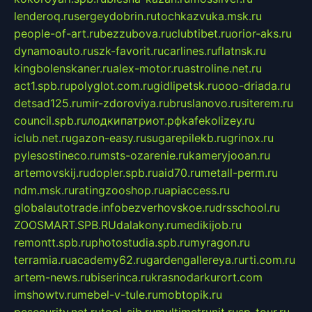
lenderoq.ru
sergeydobrin.ru
tochkazvuka.msk.ru
people-of-art.ru
bezzubova.ru
clubtibet.ru
orior-aks.ru
dynamoauto.ru
szk-favorit.ru
carlines.ru
flatnsk.ru
kingbolenskaner.ru
alex-motor.ru
astroline.net.ru
act1.spb.ru
polyglot.com.ru
gidlipetsk.ru
ooo-driada.ru
detsad125.ru
mir-zdoroviya.ru
bruslanovo.ru
siterem.ru
council.spb.ru
лодкипатриот.рф
kafekolizey.ru
iclub.net.ru
gazon-easy.ru
sugarepilekb.ru
grinox.ru
pylesostineco.ru
msts-ozarenie.ru
kameryjooan.ru
artemovskij.ru
dopler.spb.ru
aid70.ru
metall-perm.ru
ndm.msk.ru
ratingzooshop.ru
apiaccess.ru
globalautotrade.info
bezverhovskoe.ru
drsschool.ru
ZOOSMART.SPB.RU
dalakony.ru
medikijob.ru
remontt.spb.ru
photostudia.spb.ru
myragon.ru
terramia.ru
academy62.ru
gardengallereya.ru
rti.com.ru
artem-news.ru
biserinca.ru
krasnodarkurort.com
imshowtv.ru
mebel-v-tule.ru
mobtopik.ru