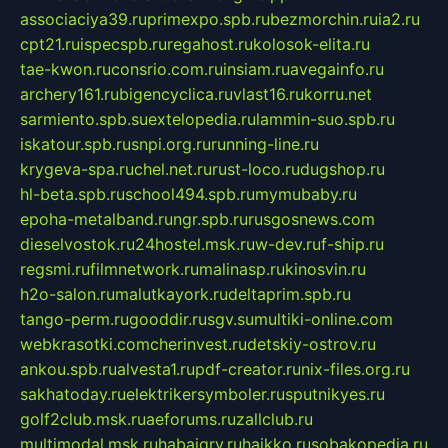
associaciya39.ru
primexpo.spb.ru
bezmorchin.ru
ia2.ru
cpt21.ru
ispecspb.ru
regahost.ru
kolosok-elita.ru
tae-kwon.ru
consrio.com.ru
insiam.ru
avegainfo.ru
archery161.ru
bigencyclica.ru
vlast16.ru
korru.net
sarmiento.spb.su
extelopedia.ru
lammin-suo.spb.ru
iskatour.spb.ru
snpi.org.ru
running-line.ru
krygeva-spa.ru
chel.net.ru
rust-loco.ru
dugshop.ru
hl-beta.spb.ru
school494.spb.ru
mymubaby.ru
epoha-metalband.ru
ngr.spb.ru
rusgosnews.com
dieselvostok.ru
24hostel.msk.ru
w-dev.ru
f-ship.ru
regsmi.ru
filmnetwork.ru
malinasp.ru
kinosvin.ru
h2o-salon.ru
malutkayork.ru
deltaprim.spb.ru
tango-perm.ru
gooddir.ru
sgv.su
multiki-online.com
webkrasotki.com
cherinvest.ru
detskiy-ostrov.ru
ankou.spb.ru
alvesta1.ru
pdf-creator.ru
nix-files.org.ru
sakhatoday.ru
elektrikersymboler.ru
sputnikyes.ru
golf2club.msk.ru
aeforums.ru
zallclub.ru
multimodal.msk.ru
habaigry.ru
haikko.ru
sobakopedia.ru