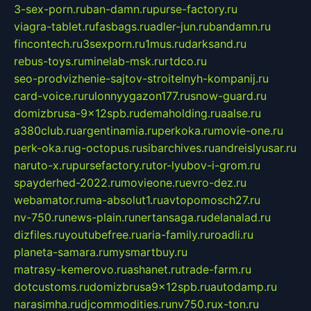
3-sex-porn.ru
ban-damn.ru
purse-factory.ru
viagra-tablet.ru
fasbags.ru
adler-jun.ru
bandamn.ru
fincontech.ru
3sexporn.ru
1mus.ru
darksand.ru
rebus-toys.ru
minelab-msk.ru
rtdco.ru
seo-prodvizhenie-sajtov-stroitelnyh-kompanij.ru
card-voice.ru
rulonnyygazon177.ru
snow-guard.ru
domizbrusa-9x12spb.ru
demaholding.ru
aalse.ru
a380club.ru
argentinamia.ru
perkoka.ru
movie-one.ru
perk-oka.ru
g-octopus.ru
sibarchives.ru
andreislyusar.ru
naruto-x.ru
pursefactory.ru
tor-lyubov-i-grom.ru
spayderhed-2022.ru
movieone.ru
evro-dez.ru
webamator.ru
ma-absolut1.ru
avtopomosch27.ru
nv-750.ru
news-plain.ru
nertansaga.ru
delanalad.ru
dizfiles.ru
youtubefree.ru
aria-family.ru
roadli.ru
planeta-samara.ru
mysmartbuy.ru
matrasy-kemerovo.ru
ashanet.ru
trade-farm.ru
dotcustoms.ru
domizbrusa9x12spb.ru
autodamp.ru
narasimha.ru
djcommodities.ru
nv750.ru
x-ton.ru