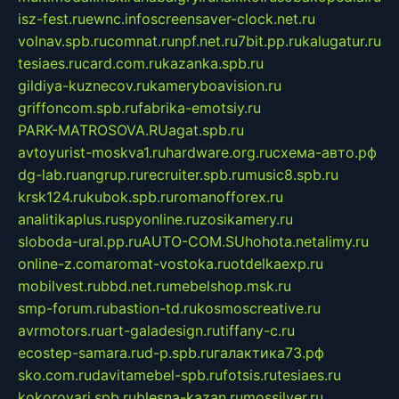
isz-fest.ru
ewnc.info
screensaver-clock.net.ru
volnav.spb.ru
comnat.ru
npf.net.ru
7bit.pp.ru
kalugatur.ru
tesiaes.ru
card.com.ru
kazanka.spb.ru
gildiya-kuznecov.ru
kameryboavision.ru
griffoncom.spb.ru
fabrika-emotsiy.ru
PARK-MATROSOVA.RU
agat.spb.ru
avtoyurist-moskva1.ru
hardware.org.ru
схема-авто.рф
dg-lab.ru
angrup.ru
recruiter.spb.ru
music8.spb.ru
krsk124.ru
kubok.spb.ru
romanofforex.ru
analitikaplus.ru
spyonline.ru
zosikamery.ru
sloboda-ural.pp.ru
AUTO-COM.SU
hohota.net
alimy.ru
online-z.com
aromat-vostoka.ru
otdelkaexp.ru
mobilvest.ru
bbd.net.ru
mebelshop.msk.ru
smp-forum.ru
bastion-td.ru
kosmoscreative.ru
avrmotors.ru
art-galadesign.ru
tiffany-c.ru
ecostep-samara.ru
d-p.spb.ru
галактика73.рф
sko.com.ru
davitamebel-spb.ru
fotsis.ru
tesiaes.ru
kokoroyari.spb.ru
blesna-kazan.ru
mossilver.ru