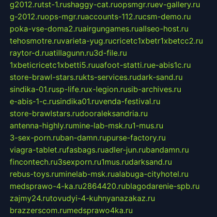
g2012.ru
tst-1.ru
shaggy-cat.ru
opsmgr.ru
ev-gallery.ru
g-2012.ru
ops-mgr.ru
accounts-112.ru
csm-demo.ru
poka-vse-doma2.ru
airgungames.ru
allseo-host.ru
tehosmotre.ru
varieta-yug.ru
cricetc1xbetr1xbetcc2.ru
raytor-d.ru
atillagunn.ru
3d-file.ru
1xbeticricetc1xbetti5.ru
uafoot-statti.ru
e-abis1c.ru
store-brawl-stars.ru
kts-services.ru
dark-sand.ru
sindika-01.ru
sp-life.ru
x-legion.ru
sib-archives.ru
e-abis-1-c.ru
sindika01.ru
venda-festival.ru
store-brawlstars.ru
dooraleksandria.ru
antenna-highly.ru
mine-lab-msk.ru
1-mus.ru
3-sex-porn.ru
ban-damn.ru
purse-factory.ru
viagra-tablet.ru
fasbags.ru
adler-jun.ru
bandamn.ru
fincontech.ru
3sexporn.ru
1mus.ru
darksand.ru
rebus-toys.ru
minelab-msk.ru
alabuga-cityhotel.ru
medsprawo-4-ka.ru
2864420.ru
blagodarenie-spb.ru
zajmy24.ru
tovudyi-4-kuhnyanazakaz.ru
brazzerscom.ru
medsprawo4ka.ru