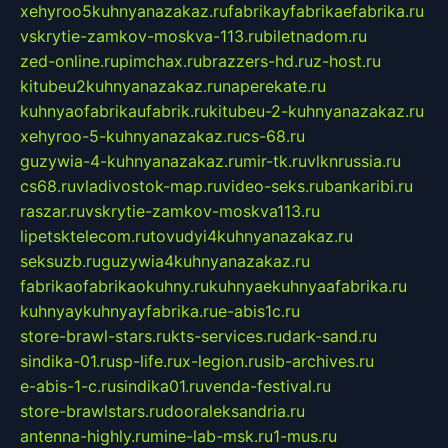
xehyroo5kuhnyanazakaz.ru
fabrikayfabrikaefabrika.ru
vskrytie-zamkov-moskva-113.ru
biletnadom.ru
zed-online.ru
pimchax.ru
brazzers-hd.ru
z-host.ru
kitubeu2kuhnyanazakaz.ru
naperekate.ru
kuhnyaofabrikaufabrik.ru
kitubeu-2-kuhnyanazakaz.ru
xehyroo-5-kuhnyanazakaz.ru
cs-68.ru
guzywia-4-kuhnyanazakaz.ru
mir-tk.ru
vlknrussia.ru
cs68.ru
vladivostok-map.ru
video-seks.ru
bankaribi.ru
raszar.ru
vskrytie-zamkov-moskva113.ru
lipetsktelecom.ru
tovudyi4kuhnyanazakaz.ru
seksuzb.ru
guzywia4kuhnyanazakaz.ru
fabrikaofabrikaokuhny.ru
kuhnyaekuhnyaafabrika.ru
kuhnyaykuhnyayfabrika.ru
e-abis1c.ru
store-brawl-stars.ru
kts-services.ru
dark-sand.ru
sindika-01.ru
sp-life.ru
x-legion.ru
sib-archives.ru
e-abis-1-c.ru
sindika01.ru
venda-festival.ru
store-brawlstars.ru
dooraleksandria.ru
antenna-highly.ru
mine-lab-msk.ru
1-mus.ru