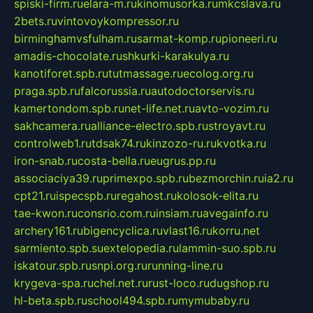
spiski-firm.ru
elara-m.ru
kinomusorka.ru
mkcslava.ru
2bets.ru
vintovoykompressor.ru
birminghamvsfulham.ru
sarmat-komp.ru
pioneeri.ru
amadis-chocolate.ru
shkurki-karakulya.ru
kanotiforet.spb.ru
tutmassage.ru
ecolog.org.ru
praga.spb.ru
falcorussia.ru
autodoctorservis.ru
kamertondom.spb.ru
net-life.net.ru
avto-vozim.ru
sakhcamera.ru
alliance-electro.spb.ru
stroyavt.ru
controlweb1.ru
tdsak74.ru
kinzozo-ru.ru
kvotka.ru
iron-snab.ru
costa-bella.ru
eugrus.pp.ru
associaciya39.ru
primexpo.spb.ru
bezmorchin.ru
ia2.ru
cpt21.ru
ispecspb.ru
regahost.ru
kolosok-elita.ru
tae-kwon.ru
consrio.com.ru
insiam.ru
avegainfo.ru
archery161.ru
bigencyclica.ru
vlast16.ru
korru.net
sarmiento.spb.su
extelopedia.ru
lammin-suo.spb.ru
iskatour.spb.ru
snpi.org.ru
running-line.ru
krygeva-spa.ru
chel.net.ru
rust-loco.ru
dugshop.ru
hl-beta.spb.ru
school494.spb.ru
mymubaby.ru