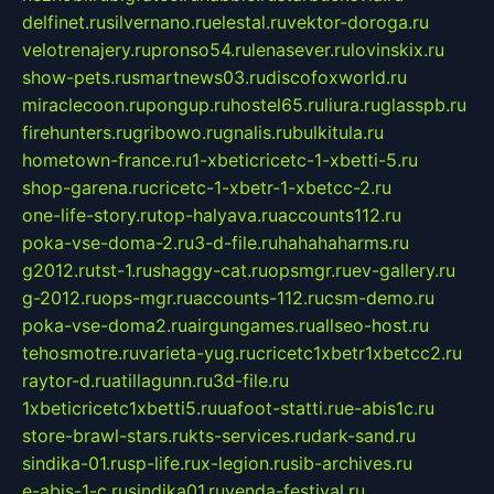
delfinet.ru
silvernano.ru
elestal.ru
vektor-doroga.ru
velotrenajery.ru
pronso54.ru
lenasever.ru
lovinskix.ru
show-pets.ru
smartnews03.ru
discofoxworld.ru
miraclecoon.ru
pongup.ru
hostel65.ru
liura.ru
glasspb.ru
firehunters.ru
gribowo.ru
gnalis.ru
bulkitula.ru
hometown-france.ru
1-xbeticricetc-1-xbetti-5.ru
shop-garena.ru
cricetc-1-xbetr-1-xbetcc-2.ru
one-life-story.ru
top-halyava.ru
accounts112.ru
poka-vse-doma-2.ru
3-d-file.ru
hahahaharms.ru
g2012.ru
tst-1.ru
shaggy-cat.ru
opsmgr.ru
ev-gallery.ru
g-2012.ru
ops-mgr.ru
accounts-112.ru
csm-demo.ru
poka-vse-doma2.ru
airgungames.ru
allseo-host.ru
tehosmotre.ru
varieta-yug.ru
cricetc1xbetr1xbetcc2.ru
raytor-d.ru
atillagunn.ru
3d-file.ru
1xbeticricetc1xbetti5.ru
uafoot-statti.ru
e-abis1c.ru
store-brawl-stars.ru
kts-services.ru
dark-sand.ru
sindika-01.ru
sp-life.ru
x-legion.ru
sib-archives.ru
e-abis-1-c.ru
sindika01.ru
venda-festival.ru