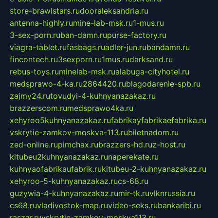
store-brawlstars.ru
dooraleksandria.ru
antenna-highly.ru
mine-lab-msk.ru
1-mus.ru
3-sex-porn.ru
ban-damn.ru
purse-factory.ru
viagra-tablet.ru
fasbags.ru
adler-jun.ru
bandamn.ru
fincontech.ru
3sexporn.ru
1mus.ru
darksand.ru
rebus-toys.ru
minelab-msk.ru
alabuga-cityhotel.ru
medsprawo-4-ka.ru
2864420.ru
blagodarenie-spb.ru
zajmy24.ru
tovudyi-4-kuhnyanazakaz.ru
brazzerscom.ru
medsprawo4ka.ru
xehyroo5kuhnyanazakaz.ru
fabrikayfabrikaefabrika.ru
vskrytie-zamkov-moskva-113.ru
biletnadom.ru
zed-online.ru
pimchax.ru
brazzers-hd.ru
z-host.ru
kitubeu2kuhnyanazakaz.ru
naperekate.ru
kuhnyaofabrikaufabrik.ru
kitubeu-2-kuhnyanazakaz.ru
xehyroo-5-kuhnyanazakaz.ru
cs-68.ru
guzywia-4-kuhnyanazakaz.ru
mir-tk.ru
vlknrussia.ru
cs68.ru
vladivostok-map.ru
video-seks.ru
bankaribi.ru
raszar.ru
vskrytie-zamkov-moskva113.ru