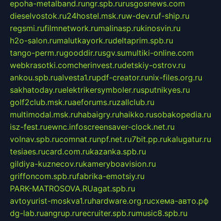
epoha-metalband.ru
ngr.spb.ru
rusgosnews.com
dieselvostok.ru
24hostel.msk.ru
w-dev.ru
f-ship.ru
regsmi.ru
filmnetwork.ru
malinasp.ru
kinosvin.ru
h2o-salon.ru
malutkayork.ru
deltaprim.spb.ru
tango-perm.ru
gooddir.ru
sgv.su
multiki-online.com
webkrasotki.com
cherinvest.ru
detskiy-ostrov.ru
ankou.spb.ru
alvesta1.ru
pdf-creator.ru
nix-files.org.ru
sakhatoday.ru
elektrikersymboler.ru
sputnikyes.ru
golf2club.msk.ru
aeforums.ru
zallclub.ru
multimodal.msk.ru
habaigry.ru
haikko.ru
sobakopedia.ru
isz-fest.ru
ewnc.info
screensaver-clock.net.ru
volnav.spb.ru
comnat.ru
npf.net.ru
7bit.pp.ru
kalugatur.ru
tesiaes.ru
card.com.ru
kazanka.spb.ru
gildiya-kuznecov.ru
kameryboavision.ru
griffoncom.spb.ru
fabrika-emotsiy.ru
PARK-MATROSOVA.RU
agat.spb.ru
avtoyurist-moskva1.ru
hardware.org.ru
схема-авто.рф
dg-lab.ru
angrup.ru
recruiter.spb.ru
music8.spb.ru