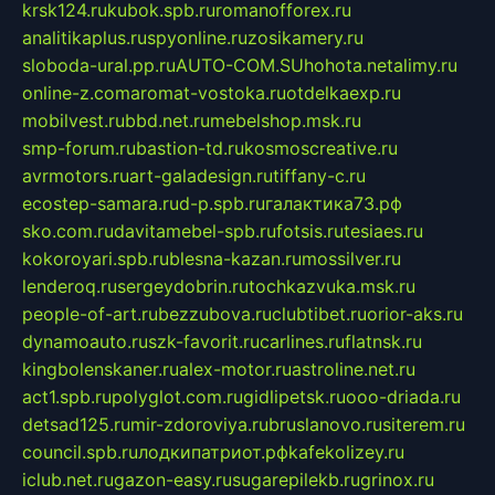
krsk124.ru
kubok.spb.ru
romanofforex.ru
analitikaplus.ru
spyonline.ru
zosikamery.ru
sloboda-ural.pp.ru
AUTO-COM.SU
hohota.net
alimy.ru
online-z.com
aromat-vostoka.ru
otdelkaexp.ru
mobilvest.ru
bbd.net.ru
mebelshop.msk.ru
smp-forum.ru
bastion-td.ru
kosmoscreative.ru
avrmotors.ru
art-galadesign.ru
tiffany-c.ru
ecostep-samara.ru
d-p.spb.ru
галактика73.рф
sko.com.ru
davitamebel-spb.ru
fotsis.ru
tesiaes.ru
kokoroyari.spb.ru
blesna-kazan.ru
mossilver.ru
lenderoq.ru
sergeydobrin.ru
tochkazvuka.msk.ru
people-of-art.ru
bezzubova.ru
clubtibet.ru
orior-aks.ru
dynamoauto.ru
szk-favorit.ru
carlines.ru
flatnsk.ru
kingbolenskaner.ru
alex-motor.ru
astroline.net.ru
act1.spb.ru
polyglot.com.ru
gidlipetsk.ru
ooo-driada.ru
detsad125.ru
mir-zdoroviya.ru
bruslanovo.ru
siterem.ru
council.spb.ru
лодкипатриот.рф
kafekolizey.ru
iclub.net.ru
gazon-easy.ru
sugarepilekb.ru
grinox.ru