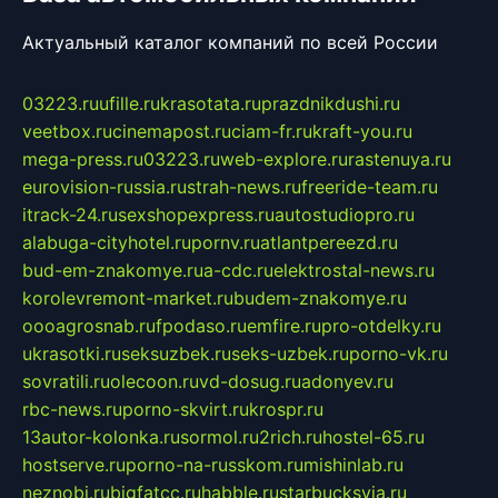
Актуальный каталог компаний по всей России
03223.ru
ufille.ru
krasotata.ru
prazdnikdushi.ru
veetbox.ru
cinemapost.ru
ciam-fr.ru
kraft-you.ru
mega-press.ru
03223.ru
web-explore.ru
rastenuya.ru
eurovision-russia.ru
strah-news.ru
freeride-team.ru
itrack-24.ru
sexshopexpress.ru
autostudiopro.ru
alabuga-cityhotel.ru
pornv.ru
atlantpereezd.ru
bud-em-znakomye.ru
a-cdc.ru
elektrostal-news.ru
korolevremont-market.ru
budem-znakomye.ru
oooagrosnab.ru
fpodaso.ru
emfire.ru
pro-otdelky.ru
ukrasotki.ru
seksuzbek.ru
seks-uzbek.ru
porno-vk.ru
sovratili.ru
olecoon.ru
vd-dosug.ru
adonyev.ru
rbc-news.ru
porno-skvirt.ru
krospr.ru
13autor-kolonka.ru
sormol.ru
2rich.ru
hostel-65.ru
hostserve.ru
porno-na-russkom.ru
mishinlab.ru
neznobi.ru
bigfatcc.ru
habble.ru
starbucksvia.ru