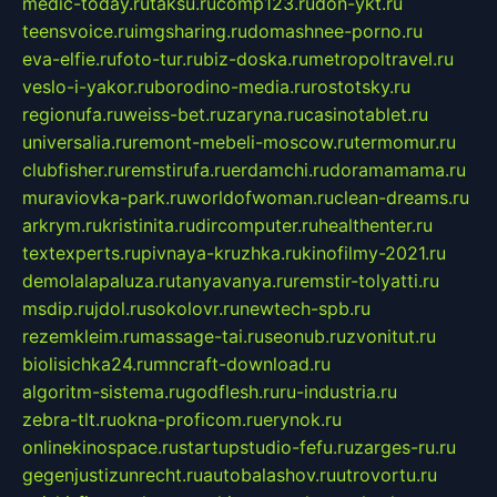
medic-today.ru
taksu.ru
comp123.ru
don-ykt.ru
teensvoice.ru
imgsharing.ru
domashnee-porno.ru
eva-elfie.ru
foto-tur.ru
biz-doska.ru
metropoltravel.ru
veslo-i-yakor.ru
borodino-media.ru
rostotsky.ru
regionufa.ru
weiss-bet.ru
zaryna.ru
casinotablet.ru
universalia.ru
remont-mebeli-moscow.ru
termomur.ru
clubfisher.ru
remstirufa.ru
erdamchi.ru
doramamama.ru
muraviovka-park.ru
worldofwoman.ru
clean-dreams.ru
arkrym.ru
kristinita.ru
dircomputer.ru
healthenter.ru
textexperts.ru
pivnaya-kruzhka.ru
kinofilmy-2021.ru
demolalapaluza.ru
tanyavanya.ru
remstir-tolyatti.ru
msdip.ru
jdol.ru
sokolovr.ru
newtech-spb.ru
rezemkleim.ru
massage-tai.ru
seonub.ru
zvonitut.ru
biolisichka24.ru
mncraft-download.ru
algoritm-sistema.ru
godflesh.ru
ru-industria.ru
zebra-tlt.ru
okna-proficom.ru
erynok.ru
onlinekinospace.ru
startupstudio-fefu.ru
zarges-ru.ru
gegenjustizunrecht.ru
autobalashov.ru
utrovortu.ru