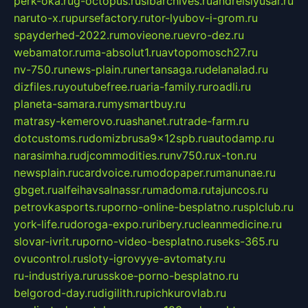
perk-oka.ru
g-octopus.ru
sibarchives.ru
andreislyusar.ru
naruto-x.ru
pursefactory.ru
tor-lyubov-i-grom.ru
spayderhed-2022.ru
movieone.ru
evro-dez.ru
webamator.ru
ma-absolut1.ru
avtopomosch27.ru
nv-750.ru
news-plain.ru
nertansaga.ru
delanalad.ru
dizfiles.ru
youtubefree.ru
aria-family.ru
roadli.ru
planeta-samara.ru
mysmartbuy.ru
matrasy-kemerovo.ru
ashanet.ru
trade-farm.ru
dotcustoms.ru
domizbrusa9x12spb.ru
autodamp.ru
narasimha.ru
djcommodities.ru
nv750.ru
x-ton.ru
newsplain.ru
cardvoice.ru
modopaper.ru
manunae.ru
gbget.ru
alfeihavsalnassr.ru
madoma.ru
tajuncos.ru
petrovkasports.ru
porno-online-besplatno.ru
splclub.ru
york-life.ru
doroga-expo.ru
ribery.ru
cleanmedicine.ru
slovar-ivrit.ru
porno-video-besplatno.ru
seks-365.ru
ovucontrol.ru
sloty-igrovyye-avtomaty.ru
ru-industriya.ru
russkoe-porno-besplatno.ru
belgorod-day.ru
digilith.ru
pichkurovlab.ru