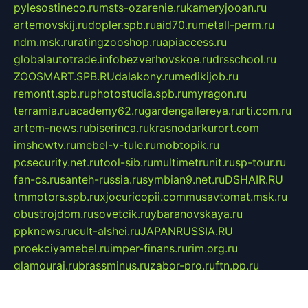
pylesostineco.ru
msts-ozarenie.ru
kameryjooan.ru
artemovskij.ru
dopler.spb.ru
aid70.ru
metall-perm.ru
ndm.msk.ru
ratingzooshop.ru
apiaccess.ru
globalautotrade.info
bezverhovskoe.ru
drsschool.ru
ZOOSMART.SPB.RU
dalakony.ru
medikijob.ru
remontt.spb.ru
photostudia.spb.ru
myragon.ru
terramia.ru
academy62.ru
gardengallereya.ru
rti.com.ru
artem-news.ru
biserinca.ru
krasnodarkurort.com
imshowtv.ru
mebel-v-tule.ru
mobtopik.ru
pcsecurity.net.ru
tool-sib.ru
multimetrunit.ru
sp-tour.ru
fan-cs.ru
santeh-russia.ru
symbian9.net.ru
DSHAIR.RU
tmmotors.spb.ru
xjocuricopii.com
musavtomat.msk.ru
obustrojdom.ru
sovetcik.ru
ybaranovskaya.ru
ppknews.ru
cult-alshei.ru
JAPANRUSSIA.RU
proekciyamebel.ru
imper-finans.ru
rim.org.ru
glamourai.ru
brassminus.ru
zabor-pro.ru
ftn.pp.ru
dorogoe58.ru
laimengpacker.ru
kuzova-zapchasti.ru
sageerp.ru
taxodrom.ru
dsrazvitie.ru
hardcity.net.ru