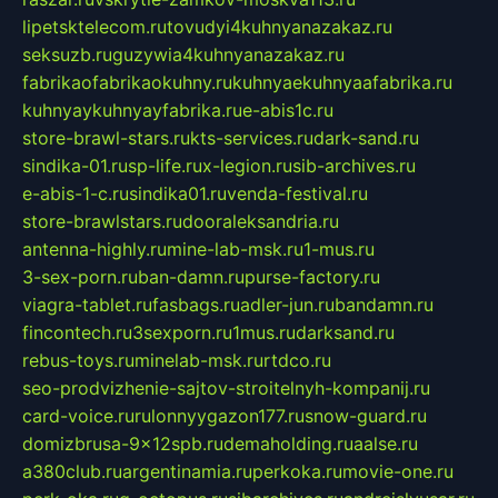
lipetsktelecom.ru
tovudyi4kuhnyanazakaz.ru
seksuzb.ru
guzywia4kuhnyanazakaz.ru
fabrikaofabrikaokuhny.ru
kuhnyaekuhnyaafabrika.ru
kuhnyaykuhnyayfabrika.ru
e-abis1c.ru
store-brawl-stars.ru
kts-services.ru
dark-sand.ru
sindika-01.ru
sp-life.ru
x-legion.ru
sib-archives.ru
e-abis-1-c.ru
sindika01.ru
venda-festival.ru
store-brawlstars.ru
dooraleksandria.ru
antenna-highly.ru
mine-lab-msk.ru
1-mus.ru
3-sex-porn.ru
ban-damn.ru
purse-factory.ru
viagra-tablet.ru
fasbags.ru
adler-jun.ru
bandamn.ru
fincontech.ru
3sexporn.ru
1mus.ru
darksand.ru
rebus-toys.ru
minelab-msk.ru
rtdco.ru
seo-prodvizhenie-sajtov-stroitelnyh-kompanij.ru
card-voice.ru
rulonnyygazon177.ru
snow-guard.ru
domizbrusa-9x12spb.ru
demaholding.ru
aalse.ru
a380club.ru
argentinamia.ru
perkoka.ru
movie-one.ru