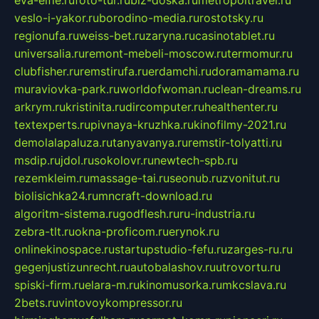
eva-elfie.ru
foto-tur.ru
biz-doska.ru
metropoltravel.ru
veslo-i-yakor.ru
borodino-media.ru
rostotsky.ru
regionufa.ru
weiss-bet.ru
zaryna.ru
casinotablet.ru
universalia.ru
remont-mebeli-moscow.ru
termomur.ru
clubfisher.ru
remstirufa.ru
erdamchi.ru
doramamama.ru
muraviovka-park.ru
worldofwoman.ru
clean-dreams.ru
arkrym.ru
kristinita.ru
dircomputer.ru
healthenter.ru
textexperts.ru
pivnaya-kruzhka.ru
kinofilmy-2021.ru
demolalapaluza.ru
tanyavanya.ru
remstir-tolyatti.ru
msdip.ru
jdol.ru
sokolovr.ru
newtech-spb.ru
rezemkleim.ru
massage-tai.ru
seonub.ru
zvonitut.ru
biolisichka24.ru
mncraft-download.ru
algoritm-sistema.ru
godflesh.ru
ru-industria.ru
zebra-tlt.ru
okna-proficom.ru
erynok.ru
onlinekinospace.ru
startupstudio-fefu.ru
zarges-ru.ru
gegenjustizunrecht.ru
autobalashov.ru
utrovortu.ru
spiski-firm.ru
elara-m.ru
kinomusorka.ru
mkcslava.ru
2bets.ru
vintovoykompressor.ru