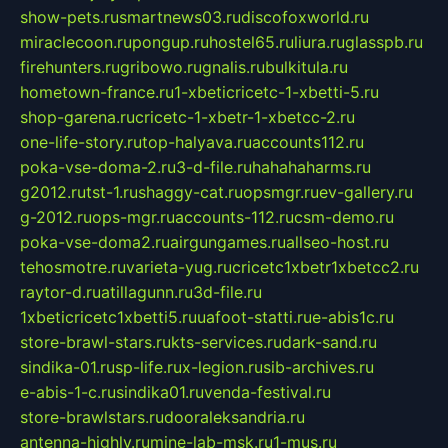
show-pets.ru
smartnews03.ru
discofoxworld.ru
miraclecoon.ru
pongup.ru
hostel65.ru
liura.ru
glasspb.ru
firehunters.ru
gribowo.ru
gnalis.ru
bulkitula.ru
hometown-france.ru
1-xbeticricetc-1-xbetti-5.ru
shop-garena.ru
cricetc-1-xbetr-1-xbetcc-2.ru
one-life-story.ru
top-halyava.ru
accounts112.ru
poka-vse-doma-2.ru
3-d-file.ru
hahahaharms.ru
g2012.ru
tst-1.ru
shaggy-cat.ru
opsmgr.ru
ev-gallery.ru
g-2012.ru
ops-mgr.ru
accounts-112.ru
csm-demo.ru
poka-vse-doma2.ru
airgungames.ru
allseo-host.ru
tehosmotre.ru
varieta-yug.ru
cricetc1xbetr1xbetcc2.ru
raytor-d.ru
atillagunn.ru
3d-file.ru
1xbeticricetc1xbetti5.ru
uafoot-statti.ru
e-abis1c.ru
store-brawl-stars.ru
kts-services.ru
dark-sand.ru
sindika-01.ru
sp-life.ru
x-legion.ru
sib-archives.ru
e-abis-1-c.ru
sindika01.ru
venda-festival.ru
store-brawlstars.ru
dooraleksandria.ru
antenna-highly.ru
mine-lab-msk.ru
1-mus.ru