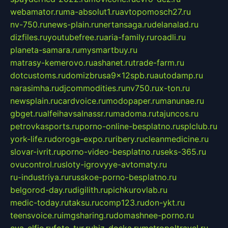
webamator.ru
ma-absolut1.ru
avtopomosch27.ru
nv-750.ru
news-plain.ru
nertansaga.ru
delanalad.ru
dizfiles.ru
youtubefree.ru
aria-family.ru
roadli.ru
planeta-samara.ru
mysmartbuy.ru
matrasy-kemerovo.ru
ashanet.ru
trade-farm.ru
dotcustoms.ru
domizbrusa9x12spb.ru
autodamp.ru
narasimha.ru
djcommodities.ru
nv750.ru
x-ton.ru
newsplain.ru
cardvoice.ru
modopaper.ru
manunae.ru
gbget.ru
alfeihavsalnassr.ru
madoma.ru
tajuncos.ru
petrovkasports.ru
porno-online-besplatno.ru
splclub.ru
york-life.ru
doroga-expo.ru
ribery.ru
cleanmedicine.ru
slovar-ivrit.ru
porno-video-besplatno.ru
seks-365.ru
ovucontrol.ru
sloty-igrovyye-avtomaty.ru
ru-industriya.ru
russkoe-porno-besplatno.ru
belgorod-day.ru
digilith.ru
pichkurovlab.ru
medic-today.ru
taksu.ru
comp123.ru
don-ykt.ru
teensvoice.ru
imgsharing.ru
domashnee-porno.ru