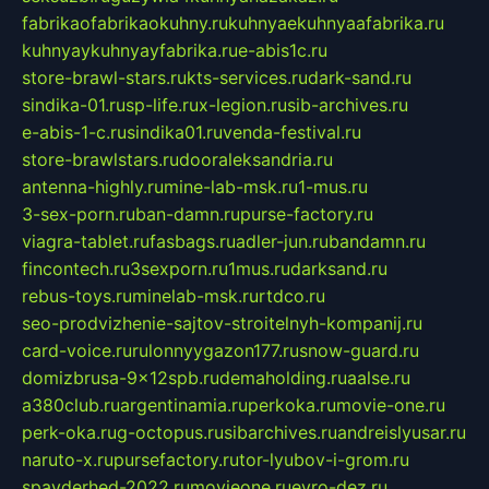
fabrikaofabrikaokuhny.ru
kuhnyaekuhnyaafabrika.ru
kuhnyaykuhnyayfabrika.ru
e-abis1c.ru
store-brawl-stars.ru
kts-services.ru
dark-sand.ru
sindika-01.ru
sp-life.ru
x-legion.ru
sib-archives.ru
e-abis-1-c.ru
sindika01.ru
venda-festival.ru
store-brawlstars.ru
dooraleksandria.ru
antenna-highly.ru
mine-lab-msk.ru
1-mus.ru
3-sex-porn.ru
ban-damn.ru
purse-factory.ru
viagra-tablet.ru
fasbags.ru
adler-jun.ru
bandamn.ru
fincontech.ru
3sexporn.ru
1mus.ru
darksand.ru
rebus-toys.ru
minelab-msk.ru
rtdco.ru
seo-prodvizhenie-sajtov-stroitelnyh-kompanij.ru
card-voice.ru
rulonnyygazon177.ru
snow-guard.ru
domizbrusa-9x12spb.ru
demaholding.ru
aalse.ru
a380club.ru
argentinamia.ru
perkoka.ru
movie-one.ru
perk-oka.ru
g-octopus.ru
sibarchives.ru
andreislyusar.ru
naruto-x.ru
pursefactory.ru
tor-lyubov-i-grom.ru
spayderhed-2022.ru
movieone.ru
evro-dez.ru