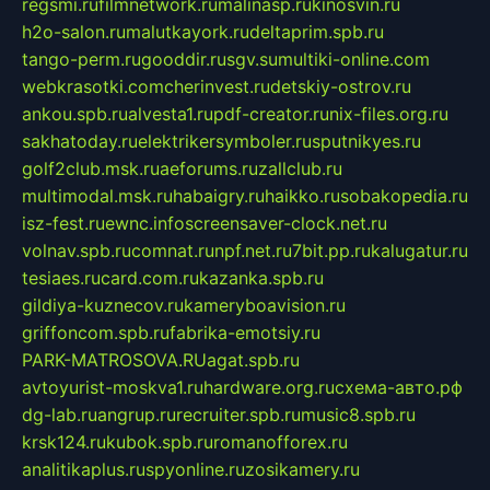
regsmi.ru
filmnetwork.ru
malinasp.ru
kinosvin.ru
h2o-salon.ru
malutkayork.ru
deltaprim.spb.ru
tango-perm.ru
gooddir.ru
sgv.su
multiki-online.com
webkrasotki.com
cherinvest.ru
detskiy-ostrov.ru
ankou.spb.ru
alvesta1.ru
pdf-creator.ru
nix-files.org.ru
sakhatoday.ru
elektrikersymboler.ru
sputnikyes.ru
golf2club.msk.ru
aeforums.ru
zallclub.ru
multimodal.msk.ru
habaigry.ru
haikko.ru
sobakopedia.ru
isz-fest.ru
ewnc.info
screensaver-clock.net.ru
volnav.spb.ru
comnat.ru
npf.net.ru
7bit.pp.ru
kalugatur.ru
tesiaes.ru
card.com.ru
kazanka.spb.ru
gildiya-kuznecov.ru
kameryboavision.ru
griffoncom.spb.ru
fabrika-emotsiy.ru
PARK-MATROSOVA.RU
agat.spb.ru
avtoyurist-moskva1.ru
hardware.org.ru
схема-авто.рф
dg-lab.ru
angrup.ru
recruiter.spb.ru
music8.spb.ru
krsk124.ru
kubok.spb.ru
romanofforex.ru
analitikaplus.ru
spyonline.ru
zosikamery.ru