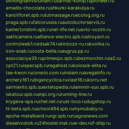
birminghamvsfulham.ru
sarmat-komp.ru
pioneeri.ru
amadis-chocolate.ru
shkurki-karakulya.ru
kanotiforet.spb.ru
tutmassage.ru
ecolog.org.ru
praga.spb.ru
falcorussia.ru
autodoctorservis.ru
kamertondom.spb.ru
net-life.net.ru
avto-vozim.ru
sakhcamera.ru
alliance-electro.spb.ru
stroyavt.ru
controlweb1.ru
tdsak74.ru
kinzozo-ru.ru
kvotka.ru
iron-snab.ru
costa-bella.ru
eugrus.pp.ru
associaciya39.ru
primexpo.spb.ru
bezmorchin.ru
ia2.ru
cpt21.ru
ispecspb.ru
regahost.ru
kolosok-elita.ru
tae-kwon.ru
consrio.com.ru
insiam.ru
avegainfo.ru
archery161.ru
bigencyclica.ru
vlast16.ru
korru.net
sarmiento.spb.su
extelopedia.ru
lammin-suo.spb.ru
iskatour.spb.ru
snpi.org.ru
running-line.ru
krygeva-spa.ru
chel.net.ru
rust-loco.ru
dugshop.ru
hl-beta.spb.ru
school494.spb.ru
mymubaby.ru
epoha-metalband.ru
ngr.spb.ru
rusgosnews.com
dieselvostok.ru
24hostel.msk.ru
w-dev.ru
f-ship.ru