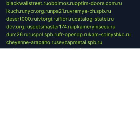
blackwallstreet.ru
oboimos.ru
optim-doors.com.ru
ikuch.ru
nycr.org.ru
npa21.ru
vremya-ch.spb.ru
desert000.ru
ivtorgi.ru
ifiori.ru
catalog-statei.ru
dcv.org.ru
spetsmaster174.ru
ipkameryhiseeu.ru
dum26.ru
ruspol.spb.ru
fr-opendp.ru
kam-solnyshko.ru
cheyenne-arapaho.ru
sevzapmetal.spb.ru
ted-lapidus.spb.ru
parasite-eliminator.ru
sigma-complete.ru
modernworld.ru
dama-moda.ru
eholot-group.ru
sk-nvkz.ru
DRONGOLD.RU
democratia2.ru
i-farmer.ru
mass-sport.org
jablonex.spb.ru
bookmess.ru
linkword.ru
refineua.com.ru
cs-spec.net.ru
altay-mebel.ru
DNK-THEATRE.RU
mechaniks.spb.ru
ipcamtechage.ru
skosta.ru
a-sun.ru
stroy-ldsp.ru
snowlands.org.ru
childrensshoes.ru
mrlizzy.ru
mebelsofiakrd.ru
bulizhenko.ru
rumantick.net.ru
mtszerno.ru
daily-fishing.ru
glushiteli-v-spb.ru
megasat.org.ru
localization.net.ru
flyingfish.pp.ru
ds5teremok.ru