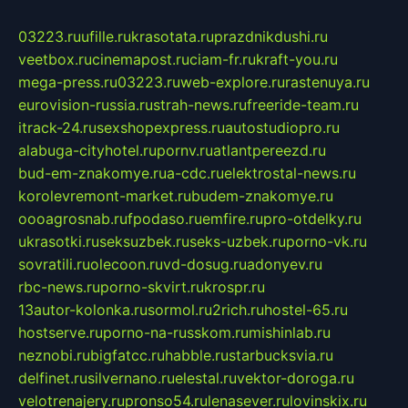
03223.ru
ufille.ru
krasotata.ru
prazdnikdushi.ru
veetbox.ru
cinemapost.ru
ciam-fr.ru
kraft-you.ru
mega-press.ru
03223.ru
web-explore.ru
rastenuya.ru
eurovision-russia.ru
strah-news.ru
freeride-team.ru
itrack-24.ru
sexshopexpress.ru
autostudiopro.ru
alabuga-cityhotel.ru
pornv.ru
atlantpereezd.ru
bud-em-znakomye.ru
a-cdc.ru
elektrostal-news.ru
korolevremont-market.ru
budem-znakomye.ru
oooagrosnab.ru
fpodaso.ru
emfire.ru
pro-otdelky.ru
ukrasotki.ru
seksuzbek.ru
seks-uzbek.ru
porno-vk.ru
sovratili.ru
olecoon.ru
vd-dosug.ru
adonyev.ru
rbc-news.ru
porno-skvirt.ru
krospr.ru
13autor-kolonka.ru
sormol.ru
2rich.ru
hostel-65.ru
hostserve.ru
porno-na-russkom.ru
mishinlab.ru
neznobi.ru
bigfatcc.ru
habble.ru
starbucksvia.ru
delfinet.ru
silvernano.ru
elestal.ru
vektor-doroga.ru
velotrenajery.ru
pronso54.ru
lenasever.ru
lovinskix.ru