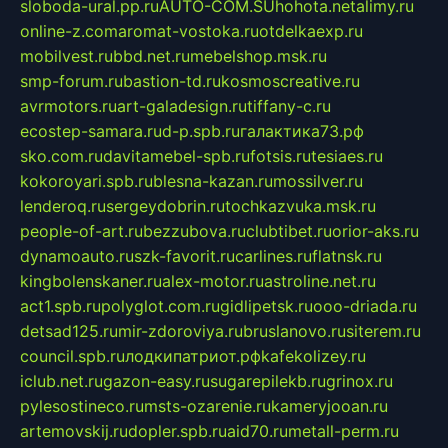
sloboda-ural.pp.ru
AUTO-COM.SU
hohota.net
alimy.ru
online-z.com
aromat-vostoka.ru
otdelkaexp.ru
mobilvest.ru
bbd.net.ru
mebelshop.msk.ru
smp-forum.ru
bastion-td.ru
kosmoscreative.ru
avrmotors.ru
art-galadesign.ru
tiffany-c.ru
ecostep-samara.ru
d-p.spb.ru
галактика73.рф
sko.com.ru
davitamebel-spb.ru
fotsis.ru
tesiaes.ru
kokoroyari.spb.ru
blesna-kazan.ru
mossilver.ru
lenderoq.ru
sergeydobrin.ru
tochkazvuka.msk.ru
people-of-art.ru
bezzubova.ru
clubtibet.ru
orior-aks.ru
dynamoauto.ru
szk-favorit.ru
carlines.ru
flatnsk.ru
kingbolenskaner.ru
alex-motor.ru
astroline.net.ru
act1.spb.ru
polyglot.com.ru
gidlipetsk.ru
ooo-driada.ru
detsad125.ru
mir-zdoroviya.ru
bruslanovo.ru
siterem.ru
council.spb.ru
лодкипатриот.рф
kafekolizey.ru
iclub.net.ru
gazon-easy.ru
sugarepilekb.ru
grinox.ru
pylesostineco.ru
msts-ozarenie.ru
kameryjooan.ru
artemovskij.ru
dopler.spb.ru
aid70.ru
metall-perm.ru