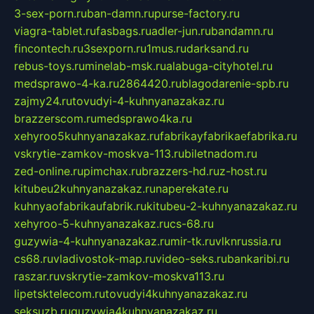
3-sex-porn.ru
ban-damn.ru
purse-factory.ru
viagra-tablet.ru
fasbags.ru
adler-jun.ru
bandamn.ru
fincontech.ru
3sexporn.ru
1mus.ru
darksand.ru
rebus-toys.ru
minelab-msk.ru
alabuga-cityhotel.ru
medsprawo-4-ka.ru
2864420.ru
blagodarenie-spb.ru
zajmy24.ru
tovudyi-4-kuhnyanazakaz.ru
brazzerscom.ru
medsprawo4ka.ru
xehyroo5kuhnyanazakaz.ru
fabrikayfabrikaefabrika.ru
vskrytie-zamkov-moskva-113.ru
biletnadom.ru
zed-online.ru
pimchax.ru
brazzers-hd.ru
z-host.ru
kitubeu2kuhnyanazakaz.ru
naperekate.ru
kuhnyaofabrikaufabrik.ru
kitubeu-2-kuhnyanazakaz.ru
xehyroo-5-kuhnyanazakaz.ru
cs-68.ru
guzywia-4-kuhnyanazakaz.ru
mir-tk.ru
vlknrussia.ru
cs68.ru
vladivostok-map.ru
video-seks.ru
bankaribi.ru
raszar.ru
vskrytie-zamkov-moskva113.ru
lipetsktelecom.ru
tovudyi4kuhnyanazakaz.ru
seksuzb.ru
guzywia4kuhnyanazakaz.ru