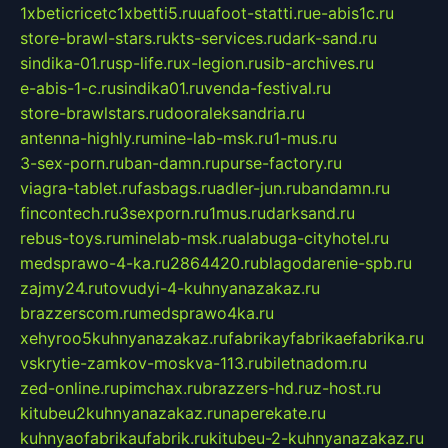
1xbeticricetc1xbetti5.ru
uafoot-statti.ru
e-abis1c.ru
store-brawl-stars.ru
kts-services.ru
dark-sand.ru
sindika-01.ru
sp-life.ru
x-legion.ru
sib-archives.ru
e-abis-1-c.ru
sindika01.ru
venda-festival.ru
store-brawlstars.ru
dooraleksandria.ru
antenna-highly.ru
mine-lab-msk.ru
1-mus.ru
3-sex-porn.ru
ban-damn.ru
purse-factory.ru
viagra-tablet.ru
fasbags.ru
adler-jun.ru
bandamn.ru
fincontech.ru
3sexporn.ru
1mus.ru
darksand.ru
rebus-toys.ru
minelab-msk.ru
alabuga-cityhotel.ru
medsprawo-4-ka.ru
2864420.ru
blagodarenie-spb.ru
zajmy24.ru
tovudyi-4-kuhnyanazakaz.ru
brazzerscom.ru
medsprawo4ka.ru
xehyroo5kuhnyanazakaz.ru
fabrikayfabrikaefabrika.ru
vskrytie-zamkov-moskva-113.ru
biletnadom.ru
zed-online.ru
pimchax.ru
brazzers-hd.ru
z-host.ru
kitubeu2kuhnyanazakaz.ru
naperekate.ru
kuhnyaofabrikaufabrik.ru
kitubeu-2-kuhnyanazakaz.ru