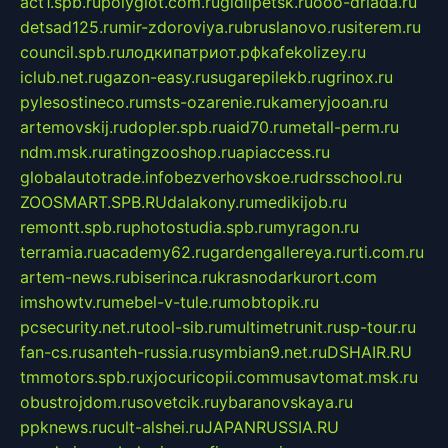
act1.spb.ru
polyglot.com.ru
gidlipetsk.ru
ooo-driada.ru
detsad125.ru
mir-zdoroviya.ru
bruslanovo.ru
siterem.ru
council.spb.ru
лодкипатриот.рф
kafekolizey.ru
iclub.net.ru
gazon-easy.ru
sugarepilekb.ru
grinox.ru
pylesostineco.ru
msts-ozarenie.ru
kameryjooan.ru
artemovskij.ru
dopler.spb.ru
aid70.ru
metall-perm.ru
ndm.msk.ru
ratingzooshop.ru
apiaccess.ru
globalautotrade.info
bezverhovskoe.ru
drsschool.ru
ZOOSMART.SPB.RU
dalakony.ru
medikijob.ru
remontt.spb.ru
photostudia.spb.ru
myragon.ru
terramia.ru
academy62.ru
gardengallereya.ru
rti.com.ru
artem-news.ru
biserinca.ru
krasnodarkurort.com
imshowtv.ru
mebel-v-tule.ru
mobtopik.ru
pcsecurity.net.ru
tool-sib.ru
multimetrunit.ru
sp-tour.ru
fan-cs.ru
santeh-russia.ru
symbian9.net.ru
DSHAIR.RU
tmmotors.spb.ru
xjocuricopii.com
musavtomat.msk.ru
obustrojdom.ru
sovetcik.ru
ybaranovskaya.ru
ppknews.ru
cult-alshei.ru
JAPANRUSSIA.RU