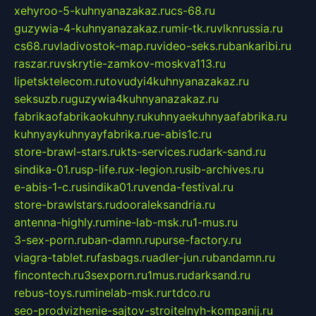
xehyroo-5-kuhnyanazakaz.ru
cs-68.ru
guzywia-4-kuhnyanazakaz.ru
mir-tk.ru
vlknrussia.ru
cs68.ru
vladivostok-map.ru
video-seks.ru
bankaribi.ru
raszar.ru
vskrytie-zamkov-moskva113.ru
lipetsktelecom.ru
tovudyi4kuhnyanazakaz.ru
seksuzb.ru
guzywia4kuhnyanazakaz.ru
fabrikaofabrikaokuhny.ru
kuhnyaekuhnyaafabrika.ru
kuhnyaykuhnyayfabrika.ru
e-abis1c.ru
store-brawl-stars.ru
kts-services.ru
dark-sand.ru
sindika-01.ru
sp-life.ru
x-legion.ru
sib-archives.ru
e-abis-1-c.ru
sindika01.ru
venda-festival.ru
store-brawlstars.ru
dooraleksandria.ru
antenna-highly.ru
mine-lab-msk.ru
1-mus.ru
3-sex-porn.ru
ban-damn.ru
purse-factory.ru
viagra-tablet.ru
fasbags.ru
adler-jun.ru
bandamn.ru
fincontech.ru
3sexporn.ru
1mus.ru
darksand.ru
rebus-toys.ru
minelab-msk.ru
rtdco.ru
seo-prodvizhenie-sajtov-stroitelnyh-kompanij.ru