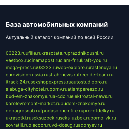
База автомобильных компаний
Актуальный каталог компаний по всей России
03223.ru
ufille.ru
krasotata.ru
prazdnikdushi.ru
veetbox.ru
cinemapost.ru
ciam-fr.ru
kraft-you.ru
mega-press.ru
03223.ru
web-explore.ru
rastenuya.ru
eurovision-russia.ru
strah-news.ru
freeride-team.ru
itrack-24.ru
sexshopexpress.ru
autostudiopro.ru
alabuga-cityhotel.ru
pornv.ru
atlantpereezd.ru
bud-em-znakomye.ru
a-cdc.ru
elektrostal-news.ru
korolevremont-market.ru
budem-znakomye.ru
oooagrosnab.ru
fpodaso.ru
emfire.ru
pro-otdelky.ru
ukrasotki.ru
seksuzbek.ru
seks-uzbek.ru
porno-vk.ru
sovratili.ru
olecoon.ru
vd-dosug.ru
adonyev.ru