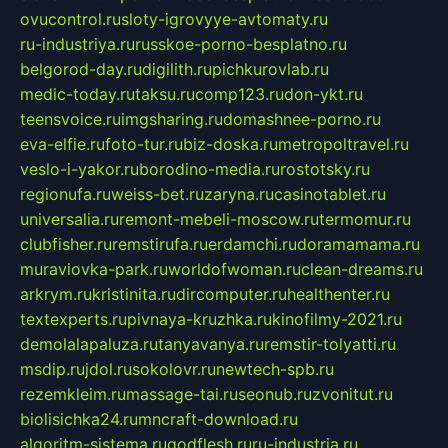
ovucontrol.ru
sloty-igrovyye-avtomaty.ru
ru-industriya.ru
russkoe-porno-besplatno.ru
belgorod-day.ru
digilith.ru
pichkurovlab.ru
medic-today.ru
taksu.ru
comp123.ru
don-ykt.ru
teensvoice.ru
imgsharing.ru
domashnee-porno.ru
eva-elfie.ru
foto-tur.ru
biz-doska.ru
metropoltravel.ru
veslo-i-yakor.ru
borodino-media.ru
rostotsky.ru
regionufa.ru
weiss-bet.ru
zaryna.ru
casinotablet.ru
universalia.ru
remont-mebeli-moscow.ru
termomur.ru
clubfisher.ru
remstirufa.ru
erdamchi.ru
doramamama.ru
muraviovka-park.ru
worldofwoman.ru
clean-dreams.ru
arkrym.ru
kristinita.ru
dircomputer.ru
healthenter.ru
textexperts.ru
pivnaya-kruzhka.ru
kinofilmy-2021.ru
demolalapaluza.ru
tanyavanya.ru
remstir-tolyatti.ru
msdip.ru
jdol.ru
sokolovr.ru
newtech-spb.ru
rezemkleim.ru
massage-tai.ru
seonub.ru
zvonitut.ru
biolisichka24.ru
mncraft-download.ru
algoritm-sistema.ru
godflesh.ru
ru-industria.ru