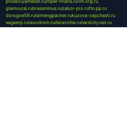
proekciyamebel.ru
imper-finans.ru
rim.org.ru
glamourai.ru
brassminus.ru
zabor-pro.ru
ftn.pp.ru
dorogoe58.ru
laimengpacker.ru
kuzova-zapchasti.ru
sageerp.ru
taxodrom.ru
dsrazvitie.ru
hardcity.net.ru
ratinghomegames.ru
topservice25.ru
gubernyan.ru
gtglasslined.ru
ii4.ru
tssport.spb.ru
andorra24.com
blackwallstreet.ru
oboimos.ru
optim-doors.com.ru
ikuch.ru
nycr.org.ru
npa21.ru
vremya-ch.spb.ru
desert000.ru
ivtorgi.ru
ifiori.ru
catalog-statei.ru
dcv.org.ru
spetsmaster174.ru
ipkameryhiseeu.ru
dum26.ru
ruspol.spb.ru
fr-opendp.ru
kam-solnyshko.ru
cheyenne-arapaho.ru
sevzapmetal.spb.ru
ted-lapidus.spb.ru
parasite-eliminator.ru
sigma-complete.ru
modernworld.ru
dama-moda.ru
eholot-group.ru
sk-nvkz.ru
DRONGOLD.RU
democratia2.ru
i-farmer.ru
mass-sport.org
jablonex.spb.ru
bookmess.ru
linkword.ru
refineua.com.ru
cs-spec.net.ru
altay-mebel.ru