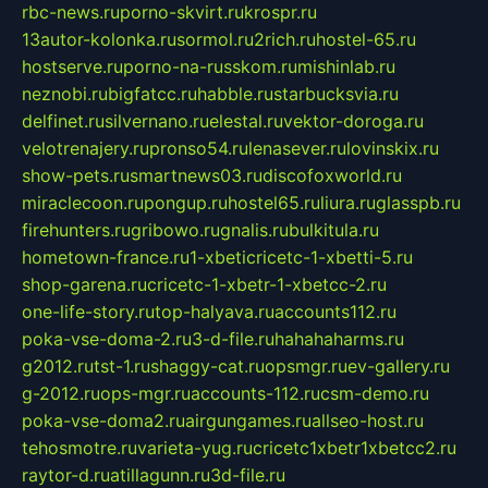
rbc-news.ru
porno-skvirt.ru
krospr.ru
13autor-kolonka.ru
sormol.ru
2rich.ru
hostel-65.ru
hostserve.ru
porno-na-russkom.ru
mishinlab.ru
neznobi.ru
bigfatcc.ru
habble.ru
starbucksvia.ru
delfinet.ru
silvernano.ru
elestal.ru
vektor-doroga.ru
velotrenajery.ru
pronso54.ru
lenasever.ru
lovinskix.ru
show-pets.ru
smartnews03.ru
discofoxworld.ru
miraclecoon.ru
pongup.ru
hostel65.ru
liura.ru
glasspb.ru
firehunters.ru
gribowo.ru
gnalis.ru
bulkitula.ru
hometown-france.ru
1-xbeticricetc-1-xbetti-5.ru
shop-garena.ru
cricetc-1-xbetr-1-xbetcc-2.ru
one-life-story.ru
top-halyava.ru
accounts112.ru
poka-vse-doma-2.ru
3-d-file.ru
hahahaharms.ru
g2012.ru
tst-1.ru
shaggy-cat.ru
opsmgr.ru
ev-gallery.ru
g-2012.ru
ops-mgr.ru
accounts-112.ru
csm-demo.ru
poka-vse-doma2.ru
airgungames.ru
allseo-host.ru
tehosmotre.ru
varieta-yug.ru
cricetc1xbetr1xbetcc2.ru
raytor-d.ru
atillagunn.ru
3d-file.ru