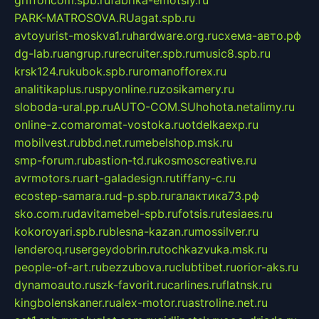
PARK-MATROSOVA.RU
agat.spb.ru
avtoyurist-moskva1.ru
hardware.org.ru
схема-авто.рф
dg-lab.ru
angrup.ru
recruiter.spb.ru
music8.spb.ru
krsk124.ru
kubok.spb.ru
romanofforex.ru
analitikaplus.ru
spyonline.ru
zosikamery.ru
sloboda-ural.pp.ru
AUTO-COM.SU
hohota.net
alimy.ru
online-z.com
aromat-vostoka.ru
otdelkaexp.ru
mobilvest.ru
bbd.net.ru
mebelshop.msk.ru
smp-forum.ru
bastion-td.ru
kosmoscreative.ru
avrmotors.ru
art-galadesign.ru
tiffany-c.ru
ecostep-samara.ru
d-p.spb.ru
галактика73.рф
sko.com.ru
davitamebel-spb.ru
fotsis.ru
tesiaes.ru
kokoroyari.spb.ru
blesna-kazan.ru
mossilver.ru
lenderoq.ru
sergeydobrin.ru
tochkazvuka.msk.ru
people-of-art.ru
bezzubova.ru
clubtibet.ru
orior-aks.ru
dynamoauto.ru
szk-favorit.ru
carlines.ru
flatnsk.ru
kingbolenskaner.ru
alex-motor.ru
astroline.net.ru