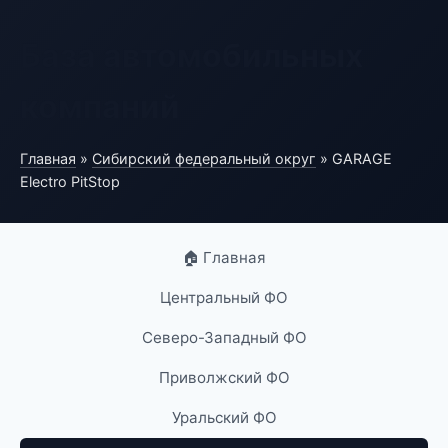
База автомобильных
компаний
Главная
»
Сибирский федеральный округ
» GARAGE
Electro PitStop
🏠 Главная
Центральный ФО
Северо-Западный ФО
Приволжский ФО
Уральский ФО