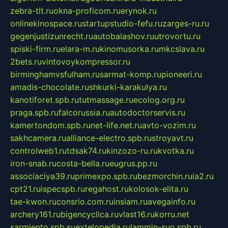
zebra-tlt.ru
okna-proficom.ru
erynok.ru
onlinekinospace.ru
startupstudio-fefu.ru
zarges-ru.ru
gegenjustizunrecht.ru
autobalashov.ru
utrovortu.ru
spiski-firm.ru
elara-m.ru
kinomusorka.ru
mkcslava.ru
2bets.ru
vintovoykompressor.ru
birminghamvsfulham.ru
sarmat-komp.ru
pioneeri.ru
amadis-chocolate.ru
shkurki-karakulya.ru
kanotiforet.spb.ru
tutmassage.ru
ecolog.org.ru
praga.spb.ru
falcorussia.ru
autodoctorservis.ru
kamertondom.spb.ru
net-life.net.ru
avto-vozim.ru
sakhcamera.ru
alliance-electro.spb.ru
stroyavt.ru
controlweb1.ru
tdsak74.ru
kinzozo-ru.ru
kvotka.ru
iron-snab.ru
costa-bella.ru
eugrus.pp.ru
associaciya39.ru
primexpo.spb.ru
bezmorchin.ru
ia2.ru
cpt21.ru
ispecspb.ru
regahost.ru
kolosok-elita.ru
tae-kwon.ru
consrio.com.ru
insiam.ru
avegainfo.ru
archery161.ru
bigencyclica.ru
vlast16.ru
korru.net
sarmiento.spb.su
extelopedia.ru
lammin-suo.spb.ru