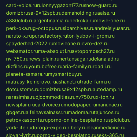
card-voice.ru
rulonnyygazon177.ru
snow-guard.ru
domizbrusa-9x12spb.ru
demaholding.ru
aalse.ru
a380club.ru
argentinamia.ru
perkoka.ru
movie-one.ru
perk-oka.ru
g-octopus.ru
sibarchives.ru
andreislyusar.ru
naruto-x.ru
pursefactory.ru
tor-lyubov-i-grom.ru
spayderhed-2022.ru
movieone.ru
evro-dez.ru
webamator.ru
ma-absolut1.ru
avtopomosch27.ru
nv-750.ru
news-plain.ru
nertansaga.ru
delanalad.ru
dizfiles.ru
youtubefree.ru
aria-family.ru
roadli.ru
planeta-samara.ru
mysmartbuy.ru
matrasy-kemerovo.ru
ashanet.ru
trade-farm.ru
dotcustoms.ru
domizbrusa9x12spb.ru
autodamp.ru
narasimha.ru
djcommodities.ru
nv750.ru
x-ton.ru
newsplain.ru
cardvoice.ru
modopaper.ru
manunae.ru
gbget.ru
alfeihavsalnassr.ru
madoma.ru
tajuncos.ru
petrovkasports.ru
porno-online-besplatno.ru
splclub.ru
york-life.ru
doroga-expo.ru
ribery.ru
cleanmedicine.ru
slovar-ivrit.ru
porno-video-besplatno.ru
seks-365.ru