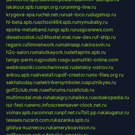
iskatour.spb.ru
snpi.org.ru
running-line.ru
krygeva-spa.ru
chel.net.ru
rust-loco.ru
dugshop.ru
hl-beta.spb.ru
school494.spb.ru
mymubaby.ru
epoha-metalband.ru
ngr.spb.ru
rusgosnews.com
dieselvostok.ru
24hostel.msk.ru
w-dev.ru
f-ship.ru
regsmi.ru
filmnetwork.ru
malinasp.ru
kinosvin.ru
h2o-salon.ru
malutkayork.ru
deltaprim.spb.ru
tango-perm.ru
gooddir.ru
sgv.su
multiki-online.com
webkrasotki.com
cherinvest.ru
detskiy-ostrov.ru
ankou.spb.ru
alvesta1.ru
pdf-creator.ru
nix-files.org.ru
sakhatoday.ru
elektrikersymboler.ru
sputnikyes.ru
golf2club.msk.ru
aeforums.ru
zallclub.ru
multimodal.msk.ru
habaigry.ru
haikko.ru
sobakopedia.ru
isz-fest.ru
ewnc.info
screensaver-clock.net.ru
volnav.spb.ru
comnat.ru
npf.net.ru
7bit.pp.ru
kalugatur.ru
tesiaes.ru
card.com.ru
kazanka.spb.ru
gildiya-kuznecov.ru
kameryboavision.ru
griffoncom.spb.ru
fabrika-emotsiy.ru