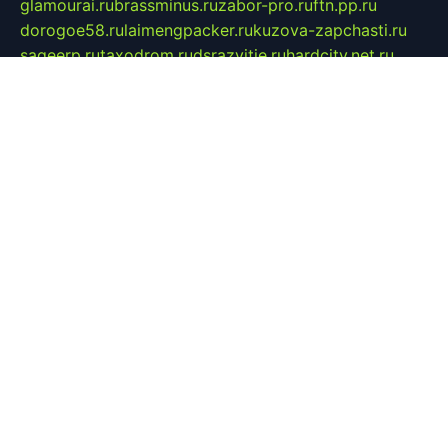
glamourai.ru
brassminus.ru
zabor-pro.ru
ftn.pp.ru
dorogoe58.ru
laimengpacker.ru
kuzova-zapchasti.ru
sageerp.ru
taxodrom.ru
dsrazvitie.ru
hardcity.net.ru
ratinghomegames.ru
topservice25.ru
gubernyan.ru
gtglasslined.ru
ii4.ru
tssport.spb.ru
andorra24.com
blackwallstreet.ru
oboimos.ru
optim-doors.com.ru
ikuch.ru
nycr.org.ru
npa21.ru
vremya-ch.spb.ru
desert000.ru
ivtorgi.ru
ifiori.ru
catalog-statei.ru
dcv.org.ru
spetsmaster174.ru
ipkameryhiseeu.ru
dum26.ru
ruspol.spb.ru
fr-opendp.ru
kam-solnyshko.ru
cheyenne-arapaho.ru
sevzapmetal.spb.ru
ted-lapidus.spb.ru
parasite-eliminator.ru
sigma-complete.ru
modernworld.ru
dama-moda.ru
eholot-group.ru
sk-nvkz.ru
DRONGOLD.RU
democratia2.ru
i-farmer.ru
mass-sport.org
jablonex.spb.ru
bookmess.ru
linkword.ru
refineua.com.ru
cs-spec.net.ru
altay-mebel.ru
DNK-THEATRE.RU
mechaniks.spb.ru
ipcamtechage.ru