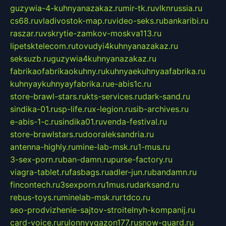
guzywia-4-kuhnyanazakaz.ru
mir-tk.ru
vlknrussia.ru
cs68.ru
vladivostok-map.ru
video-seks.ru
bankaribi.ru
raszar.ru
vskrytie-zamkov-moskva113.ru
lipetsktelecom.ru
tovudyi4kuhnyanazakaz.ru
seksuzb.ru
guzywia4kuhnyanazakaz.ru
fabrikaofabrikaokuhny.ru
kuhnyaekuhnyaafabrika.ru
kuhnyaykuhnyayfabrika.ru
e-abis1c.ru
store-brawl-stars.ru
kts-services.ru
dark-sand.ru
sindika-01.ru
sp-life.ru
x-legion.ru
sib-archives.ru
e-abis-1-c.ru
sindika01.ru
venda-festival.ru
store-brawlstars.ru
dooraleksandria.ru
antenna-highly.ru
mine-lab-msk.ru
1-mus.ru
3-sex-porn.ru
ban-damn.ru
purse-factory.ru
viagra-tablet.ru
fasbags.ru
adler-jun.ru
bandamn.ru
fincontech.ru
3sexporn.ru
1mus.ru
darksand.ru
rebus-toys.ru
minelab-msk.ru
rtdco.ru
seo-prodvizhenie-sajtov-stroitelnyh-kompanij.ru
card-voice.ru
rulonnyygazon177.ru
snow-guard.ru