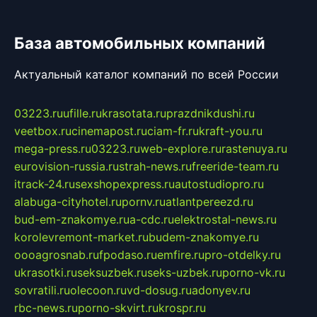
База автомобильных компаний
Актуальный каталог компаний по всей России
03223.ru
ufille.ru
krasotata.ru
prazdnikdushi.ru
veetbox.ru
cinemapost.ru
ciam-fr.ru
kraft-you.ru
mega-press.ru
03223.ru
web-explore.ru
rastenuya.ru
eurovision-russia.ru
strah-news.ru
freeride-team.ru
itrack-24.ru
sexshopexpress.ru
autostudiopro.ru
alabuga-cityhotel.ru
pornv.ru
atlantpereezd.ru
bud-em-znakomye.ru
a-cdc.ru
elektrostal-news.ru
korolevremont-market.ru
budem-znakomye.ru
oooagrosnab.ru
fpodaso.ru
emfire.ru
pro-otdelky.ru
ukrasotki.ru
seksuzbek.ru
seks-uzbek.ru
porno-vk.ru
sovratili.ru
olecoon.ru
vd-dosug.ru
adonyev.ru
rbc-news.ru
porno-skvirt.ru
krospr.ru