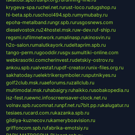
krygeva-spa.ru
chel.net.ru
rust-loco.ru
dugshop.ru
hl-beta.spb.ru
school494.spb.ru
mymubaby.ru
epoha-metalband.ru
ngr.spb.ru
rusgosnews.com
dieselvostok.ru
24hostel.msk.ru
w-dev.ru
f-ship.ru
regsmi.ru
filmnetwork.ru
malinasp.ru
kinosvin.ru
h2o-salon.ru
malutkayork.ru
deltaprim.spb.ru
tango-perm.ru
gooddir.ru
sgv.su
multiki-online.com
webkrasotki.com
cherinvest.ru
detskiy-ostrov.ru
ankou.spb.ru
alvesta1.ru
pdf-creator.ru
nix-files.org.ru
sakhatoday.ru
elektrikersymboler.ru
sputnikyes.ru
golf2club.msk.ru
aeforums.ru
zallclub.ru
multimodal.msk.ru
habaigry.ru
haikko.ru
sobakopedia.ru
isz-fest.ru
ewnc.info
screensaver-clock.net.ru
volnav.spb.ru
comnat.ru
npf.net.ru
7bit.pp.ru
kalugatur.ru
tesiaes.ru
card.com.ru
kazanka.spb.ru
gildiya-kuznecov.ru
kameryboavision.ru
griffoncom.spb.ru
fabrika-emotsiy.ru