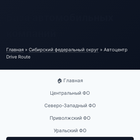
База автомобильных
компаний
Главная
»
Сибирский федеральный округ
» Автоцентр
Drive Route
🏠 Главная
Центральный ФО
Северо-Западный ФО
Приволжский ФО
Уральский ФО