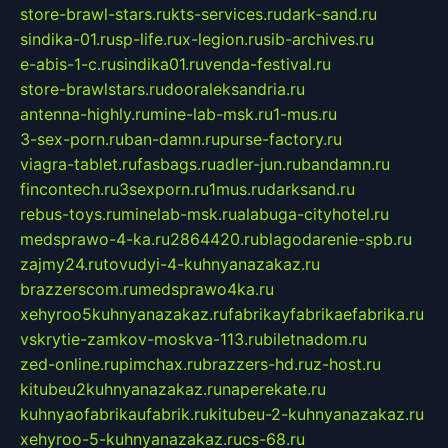
store-brawl-stars.ru
kts-services.ru
dark-sand.ru
sindika-01.ru
sp-life.ru
x-legion.ru
sib-archives.ru
e-abis-1-c.ru
sindika01.ru
venda-festival.ru
store-brawlstars.ru
dooraleksandria.ru
antenna-highly.ru
mine-lab-msk.ru
1-mus.ru
3-sex-porn.ru
ban-damn.ru
purse-factory.ru
viagra-tablet.ru
fasbags.ru
adler-jun.ru
bandamn.ru
fincontech.ru
3sexporn.ru
1mus.ru
darksand.ru
rebus-toys.ru
minelab-msk.ru
alabuga-cityhotel.ru
medsprawo-4-ka.ru
2864420.ru
blagodarenie-spb.ru
zajmy24.ru
tovudyi-4-kuhnyanazakaz.ru
brazzerscom.ru
medsprawo4ka.ru
xehyroo5kuhnyanazakaz.ru
fabrikayfabrikaefabrika.ru
vskrytie-zamkov-moskva-113.ru
biletnadom.ru
zed-online.ru
pimchax.ru
brazzers-hd.ru
z-host.ru
kitubeu2kuhnyanazakaz.ru
naperekate.ru
kuhnyaofabrikaufabrik.ru
kitubeu-2-kuhnyanazakaz.ru
xehyroo-5-kuhnyanazakaz.ru
cs-68.ru