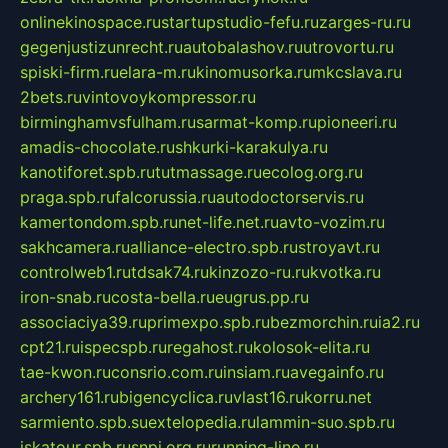
onlinekinospace.ru
startupstudio-fefu.ru
zarges-ru.ru
gegenjustizunrecht.ru
autobalashov.ru
utrovortu.ru
spiski-firm.ru
elara-m.ru
kinomusorka.ru
mkcslava.ru
2bets.ru
vintovoykompressor.ru
birminghamvsfulham.ru
sarmat-komp.ru
pioneeri.ru
amadis-chocolate.ru
shkurki-karakulya.ru
kanotiforet.spb.ru
tutmassage.ru
ecolog.org.ru
praga.spb.ru
falcorussia.ru
autodoctorservis.ru
kamertondom.spb.ru
net-life.net.ru
avto-vozim.ru
sakhcamera.ru
alliance-electro.spb.ru
stroyavt.ru
controlweb1.ru
tdsak74.ru
kinzozo-ru.ru
kvotka.ru
iron-snab.ru
costa-bella.ru
eugrus.pp.ru
associaciya39.ru
primexpo.spb.ru
bezmorchin.ru
ia2.ru
cpt21.ru
ispecspb.ru
regahost.ru
kolosok-elita.ru
tae-kwon.ru
consrio.com.ru
insiam.ru
avegainfo.ru
archery161.ru
bigencyclica.ru
vlast16.ru
korru.net
sarmiento.spb.su
extelopedia.ru
lammin-suo.spb.ru
iskatour.spb.ru
snpi.org.ru
running-line.ru