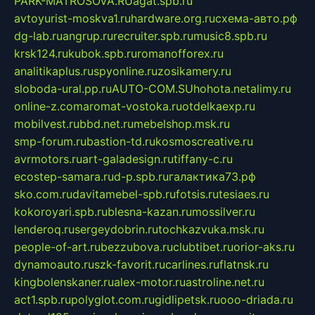
PARK-MATROSOVA.RU
agat.spb.ru
avtoyurist-moskva1.ru
hardware.org.ru
схема-авто.рф
dg-lab.ru
angrup.ru
recruiter.spb.ru
music8.spb.ru
krsk124.ru
kubok.spb.ru
romanofforex.ru
analitikaplus.ru
spyonline.ru
zosikamery.ru
sloboda-ural.pp.ru
AUTO-COM.SU
hohota.net
alimy.ru
online-z.com
aromat-vostoka.ru
otdelkaexp.ru
mobilvest.ru
bbd.net.ru
mebelshop.msk.ru
smp-forum.ru
bastion-td.ru
kosmoscreative.ru
avrmotors.ru
art-galadesign.ru
tiffany-c.ru
ecostep-samara.ru
d-p.spb.ru
галактика73.рф
sko.com.ru
davitamebel-spb.ru
fotsis.ru
tesiaes.ru
kokoroyari.spb.ru
blesna-kazan.ru
mossilver.ru
lenderoq.ru
sergeydobrin.ru
tochkazvuka.msk.ru
people-of-art.ru
bezzubova.ru
clubtibet.ru
orior-aks.ru
dynamoauto.ru
szk-favorit.ru
carlines.ru
flatnsk.ru
kingbolenskaner.ru
alex-motor.ru
astroline.net.ru
act1.spb.ru
polyglot.com.ru
gidlipetsk.ru
ooo-driada.ru