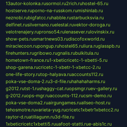
13autor-kolonka.ru
sormol.ru
2rich.ru
hostel-65.ru
hostserve.ru
porno-na-russkom.ru
mishinlab.ru
neznobi.ru
bigfatcc.ru
habble.ru
starbucksvia.ru
delfinet.ru
silvernano.ru
elestal.ru
vektor-doroga.ru
velotrenajery.ru
pronso54.ru
lenasever.ru
lovinskix.ru
show-pets.ru
smartnews03.ru
discofoxworld.ru
miraclecoon.ru
pongup.ru
hostel65.ru
liura.ru
glasspb.ru
firehunters.ru
gribowo.ru
gnalis.ru
bulkitula.ru
hometown-france.ru
1-xbeticricetc-1-xbetti-5.ru
shop-garena.ru
cricetc-1-xbetr-1-xbetcc-2.ru
one-life-story.ru
top-halyava.ru
accounts112.ru
poka-vse-doma-2.ru
3-d-file.ru
hahahaharms.ru
g2012.ru
tst-1.ru
shaggy-cat.ru
opsmgr.ru
ev-gallery.ru
g-2012.ru
ops-mgr.ru
accounts-112.ru
csm-demo.ru
poka-vse-doma2.ru
airgungames.ru
allseo-host.ru
tehosmotre.ru
varieta-yug.ru
cricetc1xbetr1xbetcc2.ru
raytor-d.ru
atillagunn.ru
3d-file.ru
1xbeticricetc1xbetti5.ru
uafoot-statti.ru
e-abis1c.ru