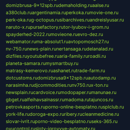
domizbrusa-9x12spb.ru
demaholding.ru
aalse.ru
a380club.ru
argentinamia.ru
perkoka.ru
movie-one.ru
perk-oka.ru
g-octopus.ru
sibarchives.ru
andreislyusar.ru
naruto-x.ru
pursefactory.ru
tor-lyubov-i-grom.ru
spayderhed-2022.ru
movieone.ru
evro-dez.ru
webamator.ru
ma-absolut1.ru
avtopomosch27.ru
nv-750.ru
news-plain.ru
nertansaga.ru
delanalad.ru
dizfiles.ru
youtubefree.ru
aria-family.ru
roadli.ru
planeta-samara.ru
mysmartbuy.ru
matrasy-kemerovo.ru
ashanet.ru
trade-farm.ru
dotcustoms.ru
domizbrusa9x12spb.ru
autodamp.ru
narasimha.ru
djcommodities.ru
nv750.ru
x-ton.ru
newsplain.ru
cardvoice.ru
modopaper.ru
manunae.ru
gbget.ru
alfeihavsalnassr.ru
madoma.ru
tajuncos.ru
petrovkasports.ru
porno-online-besplatno.ru
splclub.ru
york-life.ru
doroga-expo.ru
ribery.ru
cleanmedicine.ru
slovar-ivrit.ru
porno-video-besplatno.ru
seks-365.ru
ovucontrol.ru
sloty-igrovyye-avtomaty.ru