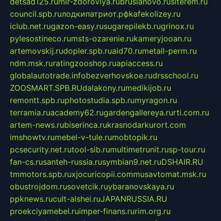
detsad125.ru
mir-zdoroviya.ru
bruslanovo.ru
siterem.ru
council.spb.ru
лодкипатриот.рф
kafekolizey.ru
iclub.net.ru
gazon-easy.ru
sugarepilekb.ru
grinox.ru
pylesostineco.ru
msts-ozarenie.ru
kameryjooan.ru
artemovskij.ru
dopler.spb.ru
aid70.ru
metall-perm.ru
ndm.msk.ru
ratingzooshop.ru
apiaccess.ru
globalautotrade.info
bezverhovskoe.ru
drsschool.ru
ZOOSMART.SPB.RU
dalakony.ru
medikijob.ru
remontt.spb.ru
photostudia.spb.ru
myragon.ru
terramia.ru
academy62.ru
gardengallereya.ru
rti.com.ru
artem-news.ru
biserinca.ru
krasnodarkurort.com
imshowtv.ru
mebel-v-tule.ru
mobtopik.ru
pcsecurity.net.ru
tool-sib.ru
multimetrunit.ru
sp-tour.ru
fan-cs.ru
santeh-russia.ru
symbian9.net.ru
DSHAIR.RU
tmmotors.spb.ru
xjocuricopii.com
musavtomat.msk.ru
obustrojdom.ru
sovetcik.ru
ybaranovskaya.ru
ppknews.ru
cult-alshei.ru
JAPANRUSSIA.RU
proekciyamebel.ru
imper-finans.ru
rim.org.ru