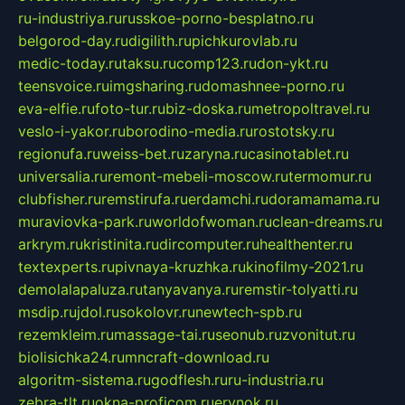
ru-industriya.ru
russkoe-porno-besplatno.ru
belgorod-day.ru
digilith.ru
pichkurovlab.ru
medic-today.ru
taksu.ru
comp123.ru
don-ykt.ru
teensvoice.ru
imgsharing.ru
domashnee-porno.ru
eva-elfie.ru
foto-tur.ru
biz-doska.ru
metropoltravel.ru
veslo-i-yakor.ru
borodino-media.ru
rostotsky.ru
regionufa.ru
weiss-bet.ru
zaryna.ru
casinotablet.ru
universalia.ru
remont-mebeli-moscow.ru
termomur.ru
clubfisher.ru
remstirufa.ru
erdamchi.ru
doramamama.ru
muraviovka-park.ru
worldofwoman.ru
clean-dreams.ru
arkrym.ru
kristinita.ru
dircomputer.ru
healthenter.ru
textexperts.ru
pivnaya-kruzhka.ru
kinofilmy-2021.ru
demolalapaluza.ru
tanyavanya.ru
remstir-tolyatti.ru
msdip.ru
jdol.ru
sokolovr.ru
newtech-spb.ru
rezemkleim.ru
massage-tai.ru
seonub.ru
zvonitut.ru
biolisichka24.ru
mncraft-download.ru
algoritm-sistema.ru
godflesh.ru
ru-industria.ru
zebra-tlt.ru
okna-proficom.ru
erynok.ru