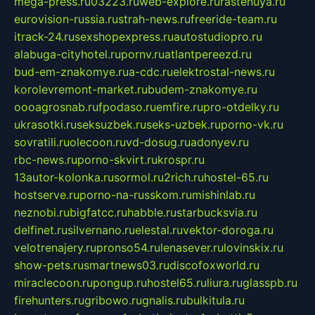
mega-press.ru
03223.ru
web-explore.ru
rastenuya.ru
eurovision-russia.ru
strah-news.ru
freeride-team.ru
itrack-24.ru
sexshopexpress.ru
autostudiopro.ru
alabuga-cityhotel.ru
pornv.ru
atlantpereezd.ru
bud-em-znakomye.ru
a-cdc.ru
elektrostal-news.ru
korolevremont-market.ru
budem-znakomye.ru
oooagrosnab.ru
fpodaso.ru
emfire.ru
pro-otdelky.ru
ukrasotki.ru
seksuzbek.ru
seks-uzbek.ru
porno-vk.ru
sovratili.ru
olecoon.ru
vd-dosug.ru
adonyev.ru
rbc-news.ru
porno-skvirt.ru
krospr.ru
13autor-kolonka.ru
sormol.ru
2rich.ru
hostel-65.ru
hostserve.ru
porno-na-russkom.ru
mishinlab.ru
neznobi.ru
bigfatcc.ru
habble.ru
starbucksvia.ru
delfinet.ru
silvernano.ru
elestal.ru
vektor-doroga.ru
velotrenajery.ru
pronso54.ru
lenasever.ru
lovinskix.ru
show-pets.ru
smartnews03.ru
discofoxworld.ru
miraclecoon.ru
pongup.ru
hostel65.ru
liura.ru
glasspb.ru
firehunters.ru
gribowo.ru
gnalis.ru
bulkitula.ru