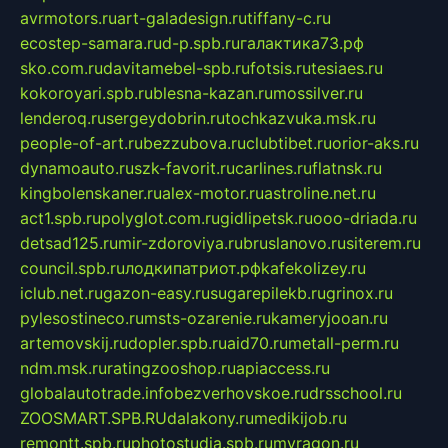
avrmotors.ru
art-galadesign.ru
tiffany-c.ru
ecostep-samara.ru
d-p.spb.ru
галактика73.рф
sko.com.ru
davitamebel-spb.ru
fotsis.ru
tesiaes.ru
kokoroyari.spb.ru
blesna-kazan.ru
mossilver.ru
lenderoq.ru
sergeydobrin.ru
tochkazvuka.msk.ru
people-of-art.ru
bezzubova.ru
clubtibet.ru
orior-aks.ru
dynamoauto.ru
szk-favorit.ru
carlines.ru
flatnsk.ru
kingbolenskaner.ru
alex-motor.ru
astroline.net.ru
act1.spb.ru
polyglot.com.ru
gidlipetsk.ru
ooo-driada.ru
detsad125.ru
mir-zdoroviya.ru
bruslanovo.ru
siterem.ru
council.spb.ru
лодкипатриот.рф
kafekolizey.ru
iclub.net.ru
gazon-easy.ru
sugarepilekb.ru
grinox.ru
pylesostineco.ru
msts-ozarenie.ru
kameryjooan.ru
artemovskij.ru
dopler.spb.ru
aid70.ru
metall-perm.ru
ndm.msk.ru
ratingzooshop.ru
apiaccess.ru
globalautotrade.info
bezverhovskoe.ru
drsschool.ru
ZOOSMART.SPB.RU
dalakony.ru
medikijob.ru
remontt.spb.ru
photostudia.spb.ru
myragon.ru