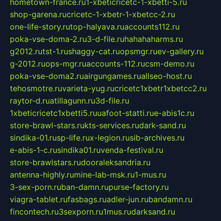
hometown-france.ru
1-xbeticricetc-1-xbetti-5.ru
shop-garena.ru
cricetc-1-xbetr-1-xbetcc-2.ru
one-life-story.ru
top-halyava.ru
accounts112.ru
poka-vse-doma-2.ru
3-d-file.ru
hahahaharms.ru
g2012.ru
tst-1.ru
shaggy-cat.ru
opsmgr.ru
ev-gallery.ru
g-2012.ru
ops-mgr.ru
accounts-112.ru
csm-demo.ru
poka-vse-doma2.ru
airgungames.ru
allseo-host.ru
tehosmotre.ru
varieta-yug.ru
cricetc1xbetr1xbetcc2.ru
raytor-d.ru
atillagunn.ru
3d-file.ru
1xbeticricetc1xbetti5.ru
uafoot-statti.ru
e-abis1c.ru
store-brawl-stars.ru
kts-services.ru
dark-sand.ru
sindika-01.ru
sp-life.ru
x-legion.ru
sib-archives.ru
e-abis-1-c.ru
sindika01.ru
venda-festival.ru
store-brawlstars.ru
dooraleksandria.ru
antenna-highly.ru
mine-lab-msk.ru
1-mus.ru
3-sex-porn.ru
ban-damn.ru
purse-factory.ru
viagra-tablet.ru
fasbags.ru
adler-jun.ru
bandamn.ru
fincontech.ru
3sexporn.ru
1mus.ru
darksand.ru