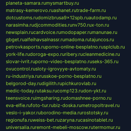
planeta-samara.ru
mysmartbuy.ru
matrasy-kemerovo.ru
ashanet.ru
trade-farm.ru
dotcustoms.ru
domizbrusa9x12spb.ru
autodamp.ru
narasimha.ru
djcommodities.ru
nv750.ru
x-ton.ru
newsplain.ru
cardvoice.ru
modopaper.ru
manunae.ru
gbget.ru
alfeihavsalnassr.ru
madoma.ru
tajuncos.ru
petrovkasports.ru
porno-online-besplatno.ru
splclub.ru
york-life.ru
doroga-expo.ru
ribery.ru
cleanmedicine.ru
slovar-ivrit.ru
porno-video-besplatno.ru
seks-365.ru
ovucontrol.ru
sloty-igrovyye-avtomaty.ru
ru-industriya.ru
russkoe-porno-besplatno.ru
belgorod-day.ru
digilith.ru
pichkurovlab.ru
medic-today.ru
taksu.ru
comp123.ru
don-ykt.ru
teensvoice.ru
imgsharing.ru
domashnee-porno.ru
eva-elfie.ru
foto-tur.ru
biz-doska.ru
metropoltravel.ru
veslo-i-yakor.ru
borodino-media.ru
rostotsky.ru
regionufa.ru
weiss-bet.ru
zaryna.ru
casinotablet.ru
universalia.ru
remont-mebeli-moscow.ru
termomur.ru