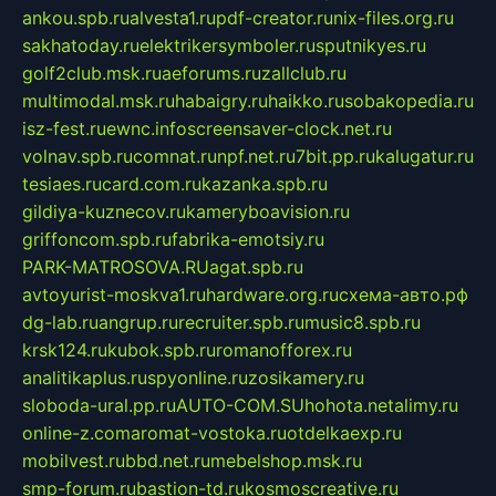
ankou.spb.ru
alvesta1.ru
pdf-creator.ru
nix-files.org.ru
sakhatoday.ru
elektrikersymboler.ru
sputnikyes.ru
golf2club.msk.ru
aeforums.ru
zallclub.ru
multimodal.msk.ru
habaigry.ru
haikko.ru
sobakopedia.ru
isz-fest.ru
ewnc.info
screensaver-clock.net.ru
volnav.spb.ru
comnat.ru
npf.net.ru
7bit.pp.ru
kalugatur.ru
tesiaes.ru
card.com.ru
kazanka.spb.ru
gildiya-kuznecov.ru
kameryboavision.ru
griffoncom.spb.ru
fabrika-emotsiy.ru
PARK-MATROSOVA.RU
agat.spb.ru
avtoyurist-moskva1.ru
hardware.org.ru
схема-авто.рф
dg-lab.ru
angrup.ru
recruiter.spb.ru
music8.spb.ru
krsk124.ru
kubok.spb.ru
romanofforex.ru
analitikaplus.ru
spyonline.ru
zosikamery.ru
sloboda-ural.pp.ru
AUTO-COM.SU
hohota.net
alimy.ru
online-z.com
aromat-vostoka.ru
otdelkaexp.ru
mobilvest.ru
bbd.net.ru
mebelshop.msk.ru
smp-forum.ru
bastion-td.ru
kosmoscreative.ru