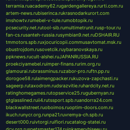
terramia.ru
academy62.ru
gardengallereya.ru
rti.com.ru
artem-news.ru
biserinca.ru
krasnodarkurort.com
imshowtv.ru
mebel-v-tule.ru
mobtopik.ru
pcsecurity.net.ru
tool-sib.ru
multimetrunit.ru
sp-tour.ru
fan-cs.ru
santeh-russia.ru
symbian9.net.ru
DSHAIR.RU
tmmotors.spb.ru
xjocuricopii.com
musavtomat.msk.ru
obustrojdom.ru
sovetcik.ru
ybaranovskaya.ru
ppknews.ru
cult-alshei.ru
JAPANRUSSIA.RU
proekciyamebel.ru
imper-finans.ru
rim.org.ru
glamourai.ru
brassminus.ru
zabor-pro.ru
ftn.pp.ru
dorogoe58.ru
laimengpacker.ru
kuzova-zapchasti.ru
sageerp.ru
taxodrom.ru
dsrazvitie.ru
hardcity.net.ru
ratinghomegames.ru
topservice25.ru
gubernyan.ru
gtglasslined.ru
ii4.ru
tssport.spb.ru
andorra24.com
blackwallstreet.ru
oboimos.ru
optim-doors.com.ru
ikuch.ru
nycr.org.ru
npa21.ru
vremya-ch.spb.ru
desert000.ru
ivtorgi.ru
ifiori.ru
catalog-statei.ru
dcv.org.ru
spetsmaster174.ru
ipkameryhiseeu.ru