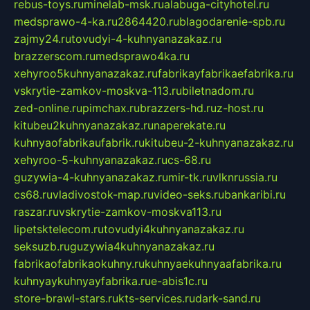
rebus-toys.ru
minelab-msk.ru
alabuga-cityhotel.ru
medsprawo-4-ka.ru
2864420.ru
blagodarenie-spb.ru
zajmy24.ru
tovudyi-4-kuhnyanazakaz.ru
brazzerscom.ru
medsprawo4ka.ru
xehyroo5kuhnyanazakaz.ru
fabrikayfabrikaefabrika.ru
vskrytie-zamkov-moskva-113.ru
biletnadom.ru
zed-online.ru
pimchax.ru
brazzers-hd.ru
z-host.ru
kitubeu2kuhnyanazakaz.ru
naperekate.ru
kuhnyaofabrikaufabrik.ru
kitubeu-2-kuhnyanazakaz.ru
xehyroo-5-kuhnyanazakaz.ru
cs-68.ru
guzywia-4-kuhnyanazakaz.ru
mir-tk.ru
vlknrussia.ru
cs68.ru
vladivostok-map.ru
video-seks.ru
bankaribi.ru
raszar.ru
vskrytie-zamkov-moskva113.ru
lipetsktelecom.ru
tovudyi4kuhnyanazakaz.ru
seksuzb.ru
guzywia4kuhnyanazakaz.ru
fabrikaofabrikaokuhny.ru
kuhnyaekuhnyaafabrika.ru
kuhnyaykuhnyayfabrika.ru
e-abis1c.ru
store-brawl-stars.ru
kts-services.ru
dark-sand.ru