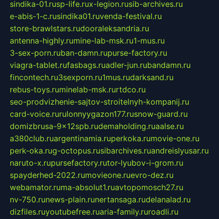
sindika-01.ru
sp-life.ru
x-legion.ru
sib-archives.ru
e-abis-1-c.ru
sindika01.ru
venda-festival.ru
store-brawlstars.ru
dooraleksandria.ru
antenna-highly.ru
mine-lab-msk.ru
1-mus.ru
3-sex-porn.ru
ban-damn.ru
purse-factory.ru
viagra-tablet.ru
fasbags.ru
adler-jun.ru
bandamn.ru
fincontech.ru
3sexporn.ru
1mus.ru
darksand.ru
rebus-toys.ru
minelab-msk.ru
rtdco.ru
seo-prodvizhenie-sajtov-stroitelnyh-kompanij.ru
card-voice.ru
rulonnyygazon177.ru
snow-guard.ru
domizbrusa-9x12spb.ru
demaholding.ru
aalse.ru
a380club.ru
argentinamia.ru
perkoka.ru
movie-one.ru
perk-oka.ru
g-octopus.ru
sibarchives.ru
andreislyusar.ru
naruto-x.ru
pursefactory.ru
tor-lyubov-i-grom.ru
spayderhed-2022.ru
movieone.ru
evro-dez.ru
webamator.ru
ma-absolut1.ru
avtopomosch27.ru
nv-750.ru
news-plain.ru
nertansaga.ru
delanalad.ru
dizfiles.ru
youtubefree.ru
aria-family.ru
roadli.ru