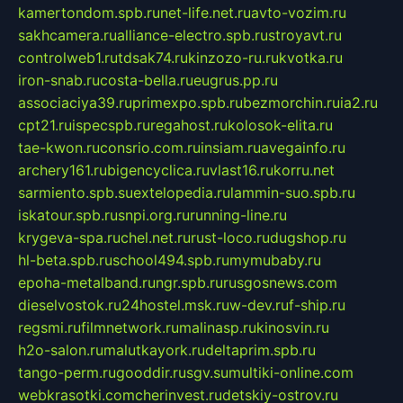
kamertondom.spb.ru
net-life.net.ru
avto-vozim.ru
sakhcamera.ru
alliance-electro.spb.ru
stroyavt.ru
controlweb1.ru
tdsak74.ru
kinzozo-ru.ru
kvotka.ru
iron-snab.ru
costa-bella.ru
eugrus.pp.ru
associaciya39.ru
primexpo.spb.ru
bezmorchin.ru
ia2.ru
cpt21.ru
ispecspb.ru
regahost.ru
kolosok-elita.ru
tae-kwon.ru
consrio.com.ru
insiam.ru
avegainfo.ru
archery161.ru
bigencyclica.ru
vlast16.ru
korru.net
sarmiento.spb.su
extelopedia.ru
lammin-suo.spb.ru
iskatour.spb.ru
snpi.org.ru
running-line.ru
krygeva-spa.ru
chel.net.ru
rust-loco.ru
dugshop.ru
hl-beta.spb.ru
school494.spb.ru
mymubaby.ru
epoha-metalband.ru
ngr.spb.ru
rusgosnews.com
dieselvostok.ru
24hostel.msk.ru
w-dev.ru
f-ship.ru
regsmi.ru
filmnetwork.ru
malinasp.ru
kinosvin.ru
h2o-salon.ru
malutkayork.ru
deltaprim.spb.ru
tango-perm.ru
gooddir.ru
sgv.su
multiki-online.com
webkrasotki.com
cherinvest.ru
detskiy-ostrov.ru