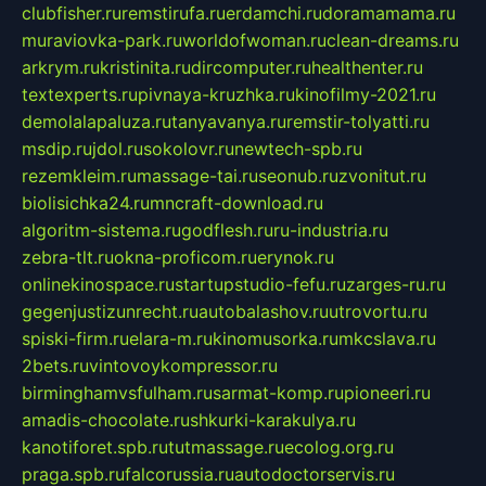
clubfisher.ru
remstirufa.ru
erdamchi.ru
doramamama.ru
muraviovka-park.ru
worldofwoman.ru
clean-dreams.ru
arkrym.ru
kristinita.ru
dircomputer.ru
healthenter.ru
textexperts.ru
pivnaya-kruzhka.ru
kinofilmy-2021.ru
demolalapaluza.ru
tanyavanya.ru
remstir-tolyatti.ru
msdip.ru
jdol.ru
sokolovr.ru
newtech-spb.ru
rezemkleim.ru
massage-tai.ru
seonub.ru
zvonitut.ru
biolisichka24.ru
mncraft-download.ru
algoritm-sistema.ru
godflesh.ru
ru-industria.ru
zebra-tlt.ru
okna-proficom.ru
erynok.ru
onlinekinospace.ru
startupstudio-fefu.ru
zarges-ru.ru
gegenjustizunrecht.ru
autobalashov.ru
utrovortu.ru
spiski-firm.ru
elara-m.ru
kinomusorka.ru
mkcslava.ru
2bets.ru
vintovoykompressor.ru
birminghamvsfulham.ru
sarmat-komp.ru
pioneeri.ru
amadis-chocolate.ru
shkurki-karakulya.ru
kanotiforet.spb.ru
tutmassage.ru
ecolog.org.ru
praga.spb.ru
falcorussia.ru
autodoctorservis.ru