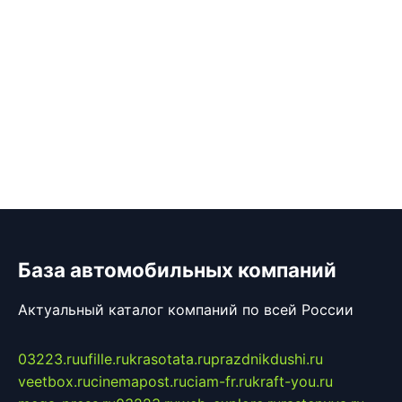
База автомобильных компаний
Актуальный каталог компаний по всей России
03223.ru
ufille.ru
krasotata.ru
prazdnikdushi.ru
veetbox.ru
cinemapost.ru
ciam-fr.ru
kraft-you.ru