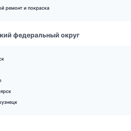
ой ремонт и покраска
ский федеральный округ
ск
л
оярск
окузнецк