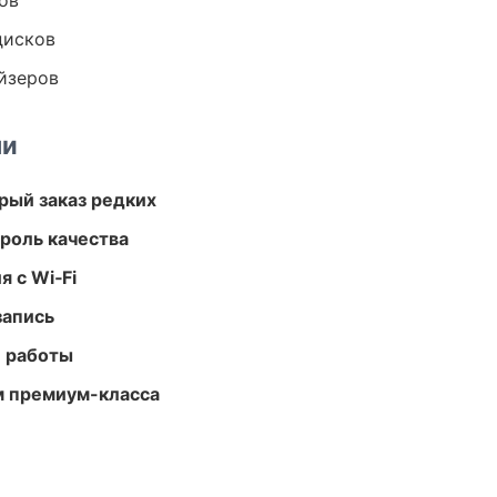
ов
дисков
йзеров
ми
рый заказ редких
роль качества
 с Wi‑Fi
запись
е работы
м премиум-класса