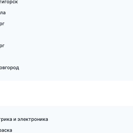
ятигорск
ала
рг
рг
Новгород
ктрика и электроника
раска