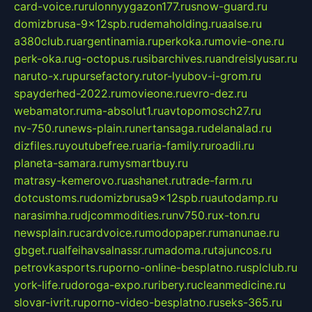
card-voice.ru
rulonnyygazon177.ru
snow-guard.ru
domizbrusa-9x12spb.ru
demaholding.ru
aalse.ru
a380club.ru
argentinamia.ru
perkoka.ru
movie-one.ru
perk-oka.ru
g-octopus.ru
sibarchives.ru
andreislyusar.ru
naruto-x.ru
pursefactory.ru
tor-lyubov-i-grom.ru
spayderhed-2022.ru
movieone.ru
evro-dez.ru
webamator.ru
ma-absolut1.ru
avtopomosch27.ru
nv-750.ru
news-plain.ru
nertansaga.ru
delanalad.ru
dizfiles.ru
youtubefree.ru
aria-family.ru
roadli.ru
planeta-samara.ru
mysmartbuy.ru
matrasy-kemerovo.ru
ashanet.ru
trade-farm.ru
dotcustoms.ru
domizbrusa9x12spb.ru
autodamp.ru
narasimha.ru
djcommodities.ru
nv750.ru
x-ton.ru
newsplain.ru
cardvoice.ru
modopaper.ru
manunae.ru
gbget.ru
alfeihavsalnassr.ru
madoma.ru
tajuncos.ru
petrovkasports.ru
porno-online-besplatno.ru
splclub.ru
york-life.ru
doroga-expo.ru
ribery.ru
cleanmedicine.ru
slovar-ivrit.ru
porno-video-besplatno.ru
seks-365.ru