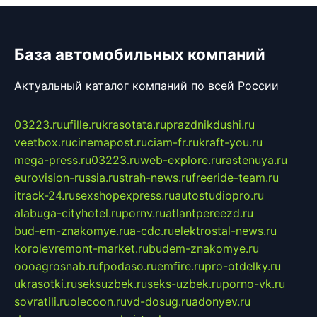
База автомобильных компаний
Актуальный каталог компаний по всей России
03223.ru
ufille.ru
krasotata.ru
prazdnikdushi.ru
veetbox.ru
cinemapost.ru
ciam-fr.ru
kraft-you.ru
mega-press.ru
03223.ru
web-explore.ru
rastenuya.ru
eurovision-russia.ru
strah-news.ru
freeride-team.ru
itrack-24.ru
sexshopexpress.ru
autostudiopro.ru
alabuga-cityhotel.ru
pornv.ru
atlantpereezd.ru
bud-em-znakomye.ru
a-cdc.ru
elektrostal-news.ru
korolevremont-market.ru
budem-znakomye.ru
oooagrosnab.ru
fpodaso.ru
emfire.ru
pro-otdelky.ru
ukrasotki.ru
seksuzbek.ru
seks-uzbek.ru
porno-vk.ru
sovratili.ru
olecoon.ru
vd-dosug.ru
adonyev.ru