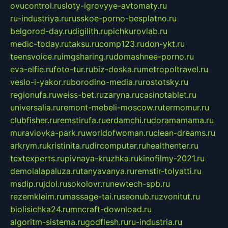
ovucontrol.ru
sloty-igrovyye-avtomaty.ru
ru-industriya.ru
russkoe-porno-besplatno.ru
belgorod-day.ru
digilith.ru
pichkurovlab.ru
medic-today.ru
taksu.ru
comp123.ru
don-ykt.ru
teensvoice.ru
imgsharing.ru
domashnee-porno.ru
eva-elfie.ru
foto-tur.ru
biz-doska.ru
metropoltravel.ru
veslo-i-yakor.ru
borodino-media.ru
rostotsky.ru
regionufa.ru
weiss-bet.ru
zaryna.ru
casinotablet.ru
universalia.ru
remont-mebeli-moscow.ru
termomur.ru
clubfisher.ru
remstirufa.ru
erdamchi.ru
doramamama.ru
muraviovka-park.ru
worldofwoman.ru
clean-dreams.ru
arkrym.ru
kristinita.ru
dircomputer.ru
healthenter.ru
textexperts.ru
pivnaya-kruzhka.ru
kinofilmy-2021.ru
demolalapaluza.ru
tanyavanya.ru
remstir-tolyatti.ru
msdip.ru
jdol.ru
sokolovr.ru
newtech-spb.ru
rezemkleim.ru
massage-tai.ru
seonub.ru
zvonitut.ru
biolisichka24.ru
mncraft-download.ru
algoritm-sistema.ru
godflesh.ru
ru-industria.ru