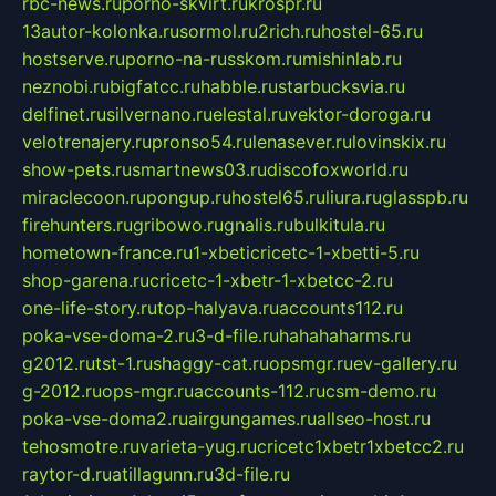
rbc-news.ru
porno-skvirt.ru
krospr.ru
13autor-kolonka.ru
sormol.ru
2rich.ru
hostel-65.ru
hostserve.ru
porno-na-russkom.ru
mishinlab.ru
neznobi.ru
bigfatcc.ru
habble.ru
starbucksvia.ru
delfinet.ru
silvernano.ru
elestal.ru
vektor-doroga.ru
velotrenajery.ru
pronso54.ru
lenasever.ru
lovinskix.ru
show-pets.ru
smartnews03.ru
discofoxworld.ru
miraclecoon.ru
pongup.ru
hostel65.ru
liura.ru
glasspb.ru
firehunters.ru
gribowo.ru
gnalis.ru
bulkitula.ru
hometown-france.ru
1-xbeticricetc-1-xbetti-5.ru
shop-garena.ru
cricetc-1-xbetr-1-xbetcc-2.ru
one-life-story.ru
top-halyava.ru
accounts112.ru
poka-vse-doma-2.ru
3-d-file.ru
hahahaharms.ru
g2012.ru
tst-1.ru
shaggy-cat.ru
opsmgr.ru
ev-gallery.ru
g-2012.ru
ops-mgr.ru
accounts-112.ru
csm-demo.ru
poka-vse-doma2.ru
airgungames.ru
allseo-host.ru
tehosmotre.ru
varieta-yug.ru
cricetc1xbetr1xbetcc2.ru
raytor-d.ru
atillagunn.ru
3d-file.ru