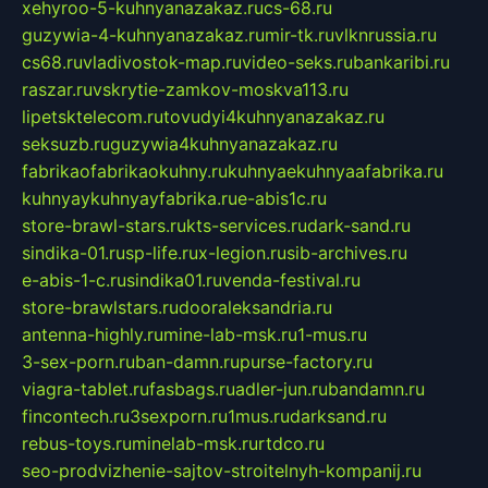
xehyroo-5-kuhnyanazakaz.ru
cs-68.ru
guzywia-4-kuhnyanazakaz.ru
mir-tk.ru
vlknrussia.ru
cs68.ru
vladivostok-map.ru
video-seks.ru
bankaribi.ru
raszar.ru
vskrytie-zamkov-moskva113.ru
lipetsktelecom.ru
tovudyi4kuhnyanazakaz.ru
seksuzb.ru
guzywia4kuhnyanazakaz.ru
fabrikaofabrikaokuhny.ru
kuhnyaekuhnyaafabrika.ru
kuhnyaykuhnyayfabrika.ru
e-abis1c.ru
store-brawl-stars.ru
kts-services.ru
dark-sand.ru
sindika-01.ru
sp-life.ru
x-legion.ru
sib-archives.ru
e-abis-1-c.ru
sindika01.ru
venda-festival.ru
store-brawlstars.ru
dooraleksandria.ru
antenna-highly.ru
mine-lab-msk.ru
1-mus.ru
3-sex-porn.ru
ban-damn.ru
purse-factory.ru
viagra-tablet.ru
fasbags.ru
adler-jun.ru
bandamn.ru
fincontech.ru
3sexporn.ru
1mus.ru
darksand.ru
rebus-toys.ru
minelab-msk.ru
rtdco.ru
seo-prodvizhenie-sajtov-stroitelnyh-kompanij.ru