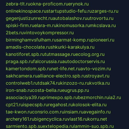
zebra-tlt.ru
okna-proficom.ru
erynok.ru
onlinekinospace.ru
startupstudio-fefu.ru
zarges-ru.ru
gegenjustizunrecht.ru
autobalashov.ru
utrovortu.ru
spiski-firm.ru
elara-m.ru
kinomusorka.ru
mkcslava.ru
2bets.ru
vintovoykompressor.ru
birminghamvsfulham.ru
sarmat-komp.ru
pioneeri.ru
amadis-chocolate.ru
shkurki-karakulya.ru
kanotiforet.spb.ru
tutmassage.ru
ecolog.org.ru
praga.spb.ru
falcorussia.ru
autodoctorservis.ru
kamertondom.spb.ru
net-life.net.ru
avto-vozim.ru
sakhcamera.ru
alliance-electro.spb.ru
stroyavt.ru
controlweb1.ru
tdsak74.ru
kinzozo-ru.ru
kvotka.ru
iron-snab.ru
costa-bella.ru
eugrus.pp.ru
associaciya39.ru
primexpo.spb.ru
bezmorchin.ru
ia2.ru
cpt21.ru
ispecspb.ru
regahost.ru
kolosok-elita.ru
tae-kwon.ru
consrio.com.ru
insiam.ru
avegainfo.ru
archery161.ru
bigencyclica.ru
vlast16.ru
korru.net
sarmiento.spb.su
extelopedia.ru
lammin-suo.spb.ru