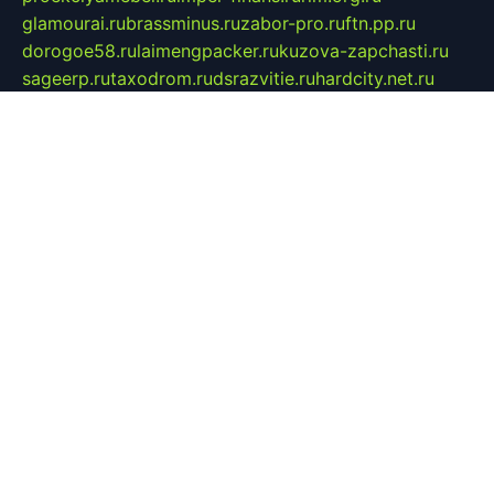
glamourai.ru
brassminus.ru
zabor-pro.ru
ftn.pp.ru
dorogoe58.ru
laimengpacker.ru
kuzova-zapchasti.ru
sageerp.ru
taxodrom.ru
dsrazvitie.ru
hardcity.net.ru
ratinghomegames.ru
topservice25.ru
gubernyan.ru
gtglasslined.ru
ii4.ru
tssport.spb.ru
andorra24.com
blackwallstreet.ru
oboimos.ru
optim-doors.com.ru
ikuch.ru
nycr.org.ru
npa21.ru
vremya-ch.spb.ru
desert000.ru
ivtorgi.ru
ifiori.ru
catalog-statei.ru
dcv.org.ru
spetsmaster174.ru
ipkameryhiseeu.ru
dum26.ru
ruspol.spb.ru
fr-opendp.ru
kam-solnyshko.ru
cheyenne-arapaho.ru
sevzapmetal.spb.ru
ted-lapidus.spb.ru
parasite-eliminator.ru
sigma-complete.ru
modernworld.ru
dama-moda.ru
eholot-group.ru
sk-nvkz.ru
DRONGOLD.RU
democratia2.ru
i-farmer.ru
mass-sport.org
jablonex.spb.ru
bookmess.ru
linkword.ru
refineua.com.ru
cs-spec.net.ru
altay-mebel.ru
DNK-THEATRE.RU
mechaniks.spb.ru
ipcamtechage.ru