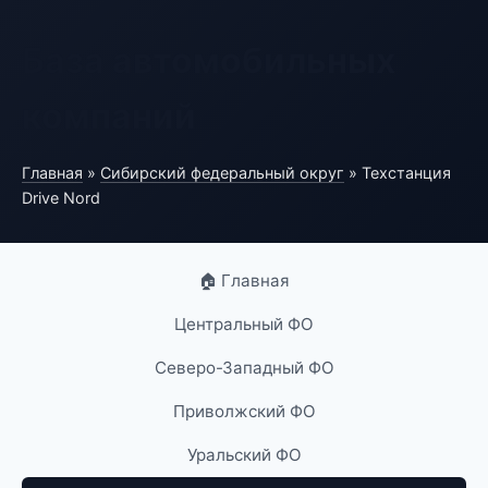
База автомобильных
компаний
Главная
»
Сибирский федеральный округ
» Техстанция
Drive Nord
🏠 Главная
Центральный ФО
Северо-Западный ФО
Приволжский ФО
Уральский ФО