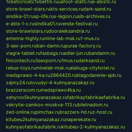
1xbeticricetc1xbetti5.ru
uafoot-statti.ru
e-abis1c.ru
store-brawl-stars.ru
kts-services.ru
dark-sand.ru
sindika-01.ru
sp-life.ru
x-legion.ru
sib-archives.ru
e-abis-1-c.ru
sindika01.ru
venda-festival.ru
store-brawlstars.ru
dooraleksandria.ru
antenna-highly.ru
mine-lab-msk.ru
1-mus.ru
3-sex-porn.ru
ban-damn.ru
purse-factory.ru
viagra-tablet.ru
fasbags.ru
adler-jun.ru
bandamn.ru
fincontech.ru
3sexporn.ru
1mus.ru
darksand.ru
rebus-toys.ru
minelab-msk.ru
alabuga-cityhotel.ru
medsprawo-4-ka.ru
2864420.ru
blagodarenie-spb.ru
zajmy24.ru
tovudyi-4-kuhnyanazakaz.ru
brazzerscom.ru
medsprawo4ka.ru
xehyroo5kuhnyanazakaz.ru
fabrikayfabrikaefabrika.ru
vskrytie-zamkov-moskva-113.ru
biletnadom.ru
zed-online.ru
pimchax.ru
brazzers-hd.ru
z-host.ru
kitubeu2kuhnyanazakaz.ru
naperekate.ru
kuhnyaofabrikaufabrik.ru
kitubeu-2-kuhnyanazakaz.ru