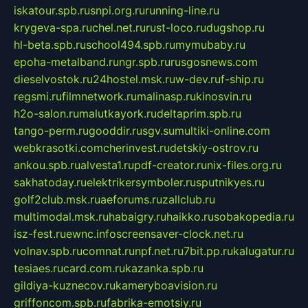
iskatour.spb.ru
snpi.org.ru
running-line.ru
krygeva-spa.ru
chel.net.ru
rust-loco.ru
dugshop.ru
hl-beta.spb.ru
school494.spb.ru
mymubaby.ru
epoha-metalband.ru
ngr.spb.ru
rusgosnews.com
dieselvostok.ru
24hostel.msk.ru
w-dev.ru
f-ship.ru
regsmi.ru
filmnetwork.ru
malinasp.ru
kinosvin.ru
h2o-salon.ru
malutkayork.ru
deltaprim.spb.ru
tango-perm.ru
gooddir.ru
sgv.su
multiki-online.com
webkrasotki.com
cherinvest.ru
detskiy-ostrov.ru
ankou.spb.ru
alvesta1.ru
pdf-creator.ru
nix-files.org.ru
sakhatoday.ru
elektrikersymboler.ru
sputnikyes.ru
golf2club.msk.ru
aeforums.ru
zallclub.ru
multimodal.msk.ru
habaigry.ru
haikko.ru
sobakopedia.ru
isz-fest.ru
ewnc.info
screensaver-clock.net.ru
volnav.spb.ru
comnat.ru
npf.net.ru
7bit.pp.ru
kalugatur.ru
tesiaes.ru
card.com.ru
kazanka.spb.ru
gildiya-kuznecov.ru
kameryboavision.ru
griffoncom.spb.ru
fabrika-emotsiy.ru