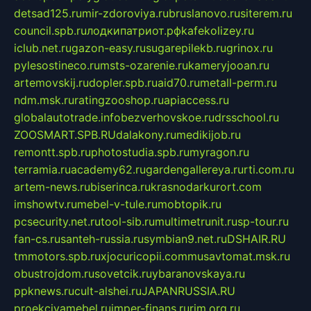
detsad125.ru
mir-zdoroviya.ru
bruslanovo.ru
siterem.ru
council.spb.ru
лодкипатриот.рф
kafekolizey.ru
iclub.net.ru
gazon-easy.ru
sugarepilekb.ru
grinox.ru
pylesostineco.ru
msts-ozarenie.ru
kameryjooan.ru
artemovskij.ru
dopler.spb.ru
aid70.ru
metall-perm.ru
ndm.msk.ru
ratingzooshop.ru
apiaccess.ru
globalautotrade.info
bezverhovskoe.ru
drsschool.ru
ZOOSMART.SPB.RU
dalakony.ru
medikijob.ru
remontt.spb.ru
photostudia.spb.ru
myragon.ru
terramia.ru
academy62.ru
gardengallereya.ru
rti.com.ru
artem-news.ru
biserinca.ru
krasnodarkurort.com
imshowtv.ru
mebel-v-tule.ru
mobtopik.ru
pcsecurity.net.ru
tool-sib.ru
multimetrunit.ru
sp-tour.ru
fan-cs.ru
santeh-russia.ru
symbian9.net.ru
DSHAIR.RU
tmmotors.spb.ru
xjocuricopii.com
musavtomat.msk.ru
obustrojdom.ru
sovetcik.ru
ybaranovskaya.ru
ppknews.ru
cult-alshei.ru
JAPANRUSSIA.RU
proekciyamebel.ru
imper-finans.ru
rim.org.ru