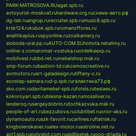
PARK-MATROSOVA.RU
agat.spb.ru
avtoyurist-moskva1.ru
hardware.org.ru
схема-авто.рф
dg-lab.ru
angrup.ru
recruiter.spb.ru
music8.spb.ru
krsk124.ru
kubok.spb.ru
romanofforex.ru
analitikaplus.ru
spyonline.ru
zosikamery.ru
sloboda-ural.pp.ru
AUTO-COM.SU
hohota.net
alimy.ru
online-z.com
aromat-vostoka.ru
otdelkaexp.ru
mobilvest.ru
bbd.net.ru
mebelshop.msk.ru
smp-forum.ru
bastion-td.ru
kosmoscreative.ru
avrmotors.ru
art-galadesign.ru
tiffany-c.ru
ecostep-samara.ru
d-p.spb.ru
галактика73.рф
sko.com.ru
davitamebel-spb.ru
fotsis.ru
tesiaes.ru
kokoroyari.spb.ru
blesna-kazan.ru
mossilver.ru
lenderoq.ru
sergeydobrin.ru
tochkazvuka.msk.ru
people-of-art.ru
bezzubova.ru
clubtibet.ru
orior-aks.ru
dynamoauto.ru
szk-favorit.ru
carlines.ru
flatnsk.ru
kingbolenskaner.ru
alex-motor.ru
astroline.net.ru
act1.spb.ru
polyglot.com.ru
gidlipetsk.ru
ooo-driada.ru