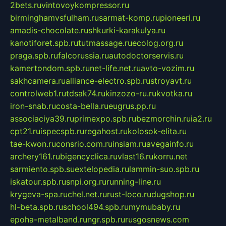
2bets.ru
vintovoykompressor.ru
birminghamvsfulham.ru
sarmat-komp.ru
pioneeri.ru
amadis-chocolate.ru
shkurki-karakulya.ru
kanotiforet.spb.ru
tutmassage.ru
ecolog.org.ru
praga.spb.ru
falcorussia.ru
autodoctorservis.ru
kamertondom.spb.ru
net-life.net.ru
avto-vozim.ru
sakhcamera.ru
alliance-electro.spb.ru
stroyavt.ru
controlweb1.ru
tdsak74.ru
kinzozo-ru.ru
kvotka.ru
iron-snab.ru
costa-bella.ru
eugrus.pp.ru
associaciya39.ru
primexpo.spb.ru
bezmorchin.ru
ia2.ru
cpt21.ru
ispecspb.ru
regahost.ru
kolosok-elita.ru
tae-kwon.ru
consrio.com.ru
insiam.ru
avegainfo.ru
archery161.ru
bigencyclica.ru
vlast16.ru
korru.net
sarmiento.spb.su
extelopedia.ru
lammin-suo.spb.ru
iskatour.spb.ru
snpi.org.ru
running-line.ru
krygeva-spa.ru
chel.net.ru
rust-loco.ru
dugshop.ru
hl-beta.spb.ru
school494.spb.ru
mymubaby.ru
epoha-metalband.ru
ngr.spb.ru
rusgosnews.com