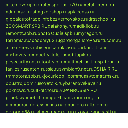
artemovskij.ru
dopler.spb.ru
aid70.ru
metall-perm.ru
ndm.msk.ru
ratingzooshop.ru
apiaccess.ru
globalautotrade.info
bezverhovskoe.ru
drsschool.ru
ZOOSMART.SPB.RU
dalakony.ru
medikijob.ru
remontt.spb.ru
photostudia.spb.ru
myragon.ru
terramia.ru
academy62.ru
gardengallereya.ru
rti.com.ru
artem-news.ru
biserinca.ru
krasnodarkurort.com
imshowtv.ru
mebel-v-tule.ru
mobtopik.ru
pcsecurity.net.ru
tool-sib.ru
multimetrunit.ru
sp-tour.ru
fan-cs.ru
santeh-russia.ru
symbian9.net.ru
DSHAIR.RU
tmmotors.spb.ru
xjocuricopii.com
musavtomat.msk.ru
obustrojdom.ru
sovetcik.ru
ybaranovskaya.ru
ppknews.ru
cult-alshei.ru
JAPANRUSSIA.RU
proekciyamebel.ru
imper-finans.ru
rim.org.ru
glamourai.ru
brassminus.ru
zabor-pro.ru
ftn.pp.ru
dorogoe58.ru
laimengpacker.ru
kuzova-zapchasti.ru
sageerp.ru
taxodrom.ru
dsrazvitie.ru
hardcity.net.ru
ratinghomegames.ru
topservice25.ru
gubernyan.ru