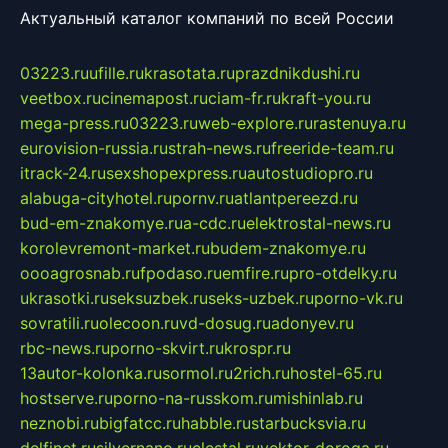
Актуальный каталог компаний по всей России
03223.ru
ufille.ru
krasotata.ru
prazdnikdushi.ru
veetbox.ru
cinemapost.ru
ciam-fr.ru
kraft-you.ru
mega-press.ru
03223.ru
web-explore.ru
rastenuya.ru
eurovision-russia.ru
strah-news.ru
freeride-team.ru
itrack-24.ru
sexshopexpress.ru
autostudiopro.ru
alabuga-cityhotel.ru
pornv.ru
atlantpereezd.ru
bud-em-znakomye.ru
a-cdc.ru
elektrostal-news.ru
korolevremont-market.ru
budem-znakomye.ru
oooagrosnab.ru
fpodaso.ru
emfire.ru
pro-otdelky.ru
ukrasotki.ru
seksuzbek.ru
seks-uzbek.ru
porno-vk.ru
sovratili.ru
olecoon.ru
vd-dosug.ru
adonyev.ru
rbc-news.ru
porno-skvirt.ru
krospr.ru
13autor-kolonka.ru
sormol.ru
2rich.ru
hostel-65.ru
hostserve.ru
porno-na-russkom.ru
mishinlab.ru
neznobi.ru
bigfatcc.ru
habble.ru
starbucksvia.ru
delfinet.ru
silvernano.ru
elestal.ru
vektor-doroga.ru