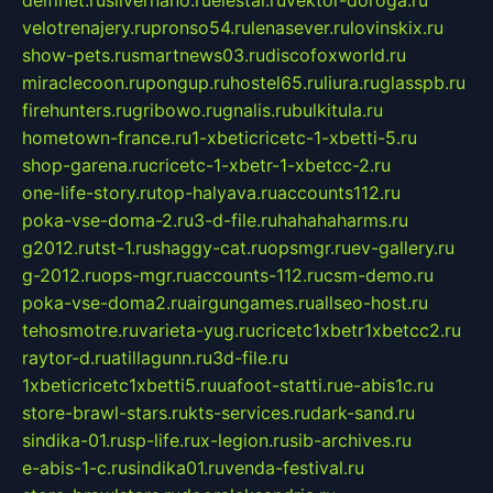
velotrenajery.ru
pronso54.ru
lenasever.ru
lovinskix.ru
show-pets.ru
smartnews03.ru
discofoxworld.ru
miraclecoon.ru
pongup.ru
hostel65.ru
liura.ru
glasspb.ru
firehunters.ru
gribowo.ru
gnalis.ru
bulkitula.ru
hometown-france.ru
1-xbeticricetc-1-xbetti-5.ru
shop-garena.ru
cricetc-1-xbetr-1-xbetcc-2.ru
one-life-story.ru
top-halyava.ru
accounts112.ru
poka-vse-doma-2.ru
3-d-file.ru
hahahaharms.ru
g2012.ru
tst-1.ru
shaggy-cat.ru
opsmgr.ru
ev-gallery.ru
g-2012.ru
ops-mgr.ru
accounts-112.ru
csm-demo.ru
poka-vse-doma2.ru
airgungames.ru
allseo-host.ru
tehosmotre.ru
varieta-yug.ru
cricetc1xbetr1xbetcc2.ru
raytor-d.ru
atillagunn.ru
3d-file.ru
1xbeticricetc1xbetti5.ru
uafoot-statti.ru
e-abis1c.ru
store-brawl-stars.ru
kts-services.ru
dark-sand.ru
sindika-01.ru
sp-life.ru
x-legion.ru
sib-archives.ru
e-abis-1-c.ru
sindika01.ru
venda-festival.ru