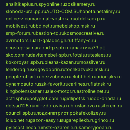
analitikaplus.ru
spyonline.ru
zosikamery.ru
sloboda-ural.pp.ru
AUTO-COM.SU
hohota.net
alimy.ru
online-z.com
aromat-vostoka.ru
otdelkaexp.ru
mobilvest.ru
bbd.net.ru
mebelshop.msk.ru
smp-forum.ru
bastion-td.ru
kosmoscreative.ru
avrmotors.ru
art-galadesign.ru
tiffany-c.ru
ecostep-samara.ru
d-p.spb.ru
галактика73.рф
sko.com.ru
davitamebel-spb.ru
fotsis.ru
tesiaes.ru
kokoroyari.spb.ru
blesna-kazan.ru
mossilver.ru
lenderoq.ru
sergeydobrin.ru
tochkazvuka.msk.ru
people-of-art.ru
bezzubova.ru
clubtibet.ru
orior-aks.ru
dynamoauto.ru
szk-favorit.ru
carlines.ru
flatnsk.ru
kingbolenskaner.ru
alex-motor.ru
astroline.net.ru
act1.spb.ru
polyglot.com.ru
gidlipetsk.ru
ooo-driada.ru
detsad125.ru
mir-zdoroviya.ru
bruslanovo.ru
siterem.ru
council.spb.ru
лодкипатриот.рф
kafekolizey.ru
iclub.net.ru
gazon-easy.ru
sugarepilekb.ru
grinox.ru
pylesostineco.ru
msts-ozarenie.ru
kameryjooan.ru