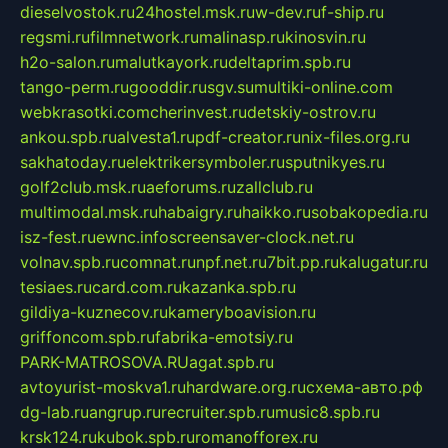
dieselvostok.ru
24hostel.msk.ru
w-dev.ru
f-ship.ru
regsmi.ru
filmnetwork.ru
malinasp.ru
kinosvin.ru
h2o-salon.ru
malutkayork.ru
deltaprim.spb.ru
tango-perm.ru
gooddir.ru
sgv.su
multiki-online.com
webkrasotki.com
cherinvest.ru
detskiy-ostrov.ru
ankou.spb.ru
alvesta1.ru
pdf-creator.ru
nix-files.org.ru
sakhatoday.ru
elektrikersymboler.ru
sputnikyes.ru
golf2club.msk.ru
aeforums.ru
zallclub.ru
multimodal.msk.ru
habaigry.ru
haikko.ru
sobakopedia.ru
isz-fest.ru
ewnc.info
screensaver-clock.net.ru
volnav.spb.ru
comnat.ru
npf.net.ru
7bit.pp.ru
kalugatur.ru
tesiaes.ru
card.com.ru
kazanka.spb.ru
gildiya-kuznecov.ru
kameryboavision.ru
griffoncom.spb.ru
fabrika-emotsiy.ru
PARK-MATROSOVA.RU
agat.spb.ru
avtoyurist-moskva1.ru
hardware.org.ru
схема-авто.рф
dg-lab.ru
angrup.ru
recruiter.spb.ru
music8.spb.ru
krsk124.ru
kubok.spb.ru
romanofforex.ru