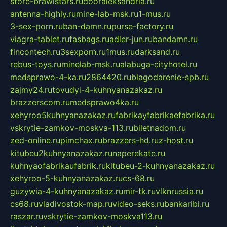
store-brawlstars.ru
dooraleksandria.ru
antenna-highly.ru
mine-lab-msk.ru
1-mus.ru
3-sex-porn.ru
ban-damn.ru
purse-factory.ru
viagra-tablet.ru
fasbags.ru
adler-jun.ru
bandamn.ru
fincontech.ru
3sexporn.ru
1mus.ru
darksand.ru
rebus-toys.ru
minelab-msk.ru
alabuga-cityhotel.ru
medsprawo-4-ka.ru
2864420.ru
blagodarenie-spb.ru
zajmy24.ru
tovudyi-4-kuhnyanazakaz.ru
brazzerscom.ru
medsprawo4ka.ru
xehyroo5kuhnyanazakaz.ru
fabrikayfabrikaefabrika.ru
vskrytie-zamkov-moskva-113.ru
biletnadom.ru
zed-online.ru
pimchax.ru
brazzers-hd.ru
z-host.ru
kitubeu2kuhnyanazakaz.ru
naperekate.ru
kuhnyaofabrikaufabrik.ru
kitubeu-2-kuhnyanazakaz.ru
xehyroo-5-kuhnyanazakaz.ru
cs-68.ru
guzywia-4-kuhnyanazakaz.ru
mir-tk.ru
vlknrussia.ru
cs68.ru
vladivostok-map.ru
video-seks.ru
bankaribi.ru
raszar.ru
vskrytie-zamkov-moskva113.ru