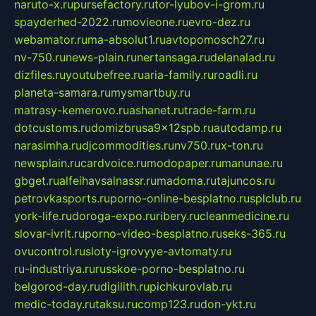
naruto-x.ru
pursefactory.ru
tor-lyubov-i-grom.ru
spayderhed-2022.ru
movieone.ru
evro-dez.ru
webamator.ru
ma-absolut1.ru
avtopomosch27.ru
nv-750.ru
news-plain.ru
nertansaga.ru
delanalad.ru
dizfiles.ru
youtubefree.ru
aria-family.ru
roadli.ru
planeta-samara.ru
mysmartbuy.ru
matrasy-kemerovo.ru
ashanet.ru
trade-farm.ru
dotcustoms.ru
domizbrusa9x12spb.ru
autodamp.ru
narasimha.ru
djcommodities.ru
nv750.ru
x-ton.ru
newsplain.ru
cardvoice.ru
modopaper.ru
manunae.ru
gbget.ru
alfeihavsalnassr.ru
madoma.ru
tajuncos.ru
petrovkasports.ru
porno-online-besplatno.ru
splclub.ru
york-life.ru
doroga-expo.ru
ribery.ru
cleanmedicine.ru
slovar-ivrit.ru
porno-video-besplatno.ru
seks-365.ru
ovucontrol.ru
sloty-igrovyye-avtomaty.ru
ru-industriya.ru
russkoe-porno-besplatno.ru
belgorod-day.ru
digilith.ru
pichkurovlab.ru
medic-today.ru
taksu.ru
comp123.ru
don-ykt.ru