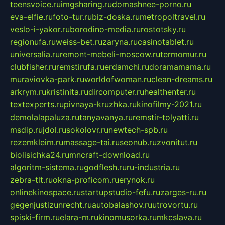
teensvoice.ru
imgsharing.ru
domashnee-porno.ru
eva-elfie.ru
foto-tur.ru
biz-doska.ru
metropoltravel.ru
veslo-i-yakor.ru
borodino-media.ru
rostotsky.ru
regionufa.ru
weiss-bet.ru
zaryna.ru
casinotablet.ru
universalia.ru
remont-mebeli-moscow.ru
termomur.ru
clubfisher.ru
remstirufa.ru
erdamchi.ru
doramamama.ru
muraviovka-park.ru
worldofwoman.ru
clean-dreams.ru
arkrym.ru
kristinita.ru
dircomputer.ru
healthenter.ru
textexperts.ru
pivnaya-kruzhka.ru
kinofilmy-2021.ru
demolalapaluza.ru
tanyavanya.ru
remstir-tolyatti.ru
msdip.ru
jdol.ru
sokolovr.ru
newtech-spb.ru
rezemkleim.ru
massage-tai.ru
seonub.ru
zvonitut.ru
biolisichka24.ru
mncraft-download.ru
algoritm-sistema.ru
godflesh.ru
ru-industria.ru
zebra-tlt.ru
okna-proficom.ru
erynok.ru
onlinekinospace.ru
startupstudio-fefu.ru
zarges-ru.ru
gegenjustizunrecht.ru
autobalashov.ru
utrovortu.ru
spiski-firm.ru
elara-m.ru
kinomusorka.ru
mkcslava.ru