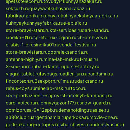
lipetsktelecom.ru
tovudyi4kuhnyanazakaz.ru
seksuzb.ru
guzywia4kuhnyanazakaz.ru
fabrikaofabrikaokuhny.ru
kuhnyaekuhnyaafabrika.ru
kuhnyaykuhnyayfabrika.ru
e-abis1c.ru
store-brawl-stars.ru
kts-services.ru
dark-sand.ru
sindika-01.ru
sp-life.ru
x-legion.ru
sib-archives.ru
e-abis-1-c.ru
sindika01.ru
venda-festival.ru
store-brawlstars.ru
dooraleksandria.ru
antenna-highly.ru
mine-lab-msk.ru
1-mus.ru
3-sex-porn.ru
ban-damn.ru
purse-factory.ru
viagra-tablet.ru
fasbags.ru
adler-jun.ru
bandamn.ru
fincontech.ru
3sexporn.ru
1mus.ru
darksand.ru
rebus-toys.ru
minelab-msk.ru
rtdco.ru
seo-prodvizhenie-sajtov-stroitelnyh-kompanij.ru
card-voice.ru
rulonnyygazon177.ru
snow-guard.ru
domizbrusa-9x12spb.ru
demaholding.ru
aalse.ru
a380club.ru
argentinamia.ru
perkoka.ru
movie-one.ru
perk-oka.ru
g-octopus.ru
sibarchives.ru
andreislyusar.ru