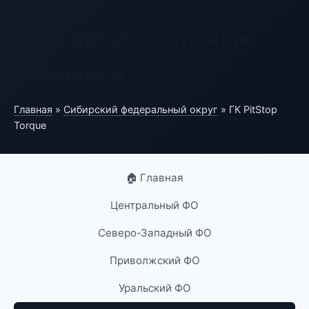
База автомобильных
компаний
Главная
»
Сибирский федеральный округ
» ГК PitStop
Torque
🏠 Главная
Центральный ФО
Северо-Западный ФО
Приволжский ФО
Уральский ФО