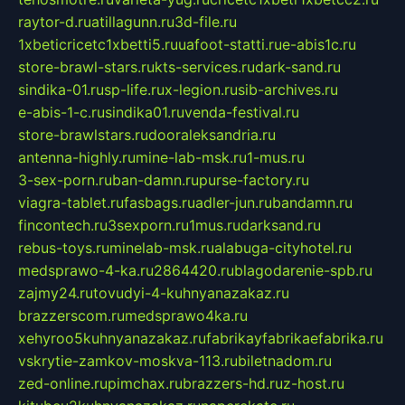
raytor-d.ru
atillagunn.ru
3d-file.ru
1xbeticricetc1xbetti5.ru
uafoot-statti.ru
e-abis1c.ru
store-brawl-stars.ru
kts-services.ru
dark-sand.ru
sindika-01.ru
sp-life.ru
x-legion.ru
sib-archives.ru
e-abis-1-c.ru
sindika01.ru
venda-festival.ru
store-brawlstars.ru
dooraleksandria.ru
antenna-highly.ru
mine-lab-msk.ru
1-mus.ru
3-sex-porn.ru
ban-damn.ru
purse-factory.ru
viagra-tablet.ru
fasbags.ru
adler-jun.ru
bandamn.ru
fincontech.ru
3sexporn.ru
1mus.ru
darksand.ru
rebus-toys.ru
minelab-msk.ru
alabuga-cityhotel.ru
medsprawo-4-ka.ru
2864420.ru
blagodarenie-spb.ru
zajmy24.ru
tovudyi-4-kuhnyanazakaz.ru
brazzerscom.ru
medsprawo4ka.ru
xehyroo5kuhnyanazakaz.ru
fabrikayfabrikaefabrika.ru
vskrytie-zamkov-moskva-113.ru
biletnadom.ru
zed-online.ru
pimchax.ru
brazzers-hd.ru
z-host.ru