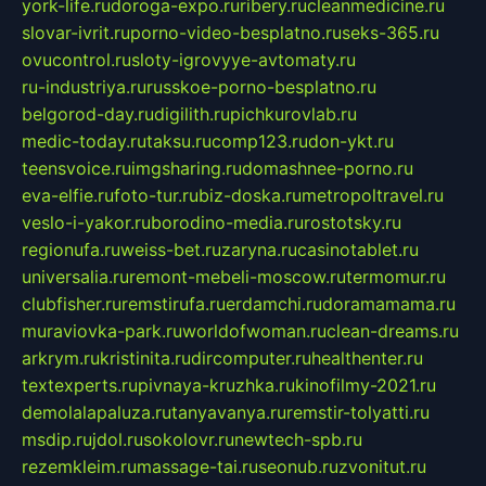
york-life.ru
doroga-expo.ru
ribery.ru
cleanmedicine.ru
slovar-ivrit.ru
porno-video-besplatno.ru
seks-365.ru
ovucontrol.ru
sloty-igrovyye-avtomaty.ru
ru-industriya.ru
russkoe-porno-besplatno.ru
belgorod-day.ru
digilith.ru
pichkurovlab.ru
medic-today.ru
taksu.ru
comp123.ru
don-ykt.ru
teensvoice.ru
imgsharing.ru
domashnee-porno.ru
eva-elfie.ru
foto-tur.ru
biz-doska.ru
metropoltravel.ru
veslo-i-yakor.ru
borodino-media.ru
rostotsky.ru
regionufa.ru
weiss-bet.ru
zaryna.ru
casinotablet.ru
universalia.ru
remont-mebeli-moscow.ru
termomur.ru
clubfisher.ru
remstirufa.ru
erdamchi.ru
doramamama.ru
muraviovka-park.ru
worldofwoman.ru
clean-dreams.ru
arkrym.ru
kristinita.ru
dircomputer.ru
healthenter.ru
textexperts.ru
pivnaya-kruzhka.ru
kinofilmy-2021.ru
demolalapaluza.ru
tanyavanya.ru
remstir-tolyatti.ru
msdip.ru
jdol.ru
sokolovr.ru
newtech-spb.ru
rezemkleim.ru
massage-tai.ru
seonub.ru
zvonitut.ru