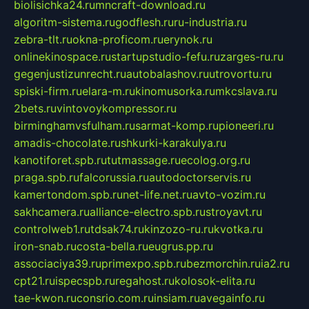
biolisichka24.ru
mncraft-download.ru
algoritm-sistema.ru
godflesh.ru
ru-industria.ru
zebra-tlt.ru
okna-proficom.ru
erynok.ru
onlinekinospace.ru
startupstudio-fefu.ru
zarges-ru.ru
gegenjustizunrecht.ru
autobalashov.ru
utrovortu.ru
spiski-firm.ru
elara-m.ru
kinomusorka.ru
mkcslava.ru
2bets.ru
vintovoykompressor.ru
birminghamvsfulham.ru
sarmat-komp.ru
pioneeri.ru
amadis-chocolate.ru
shkurki-karakulya.ru
kanotiforet.spb.ru
tutmassage.ru
ecolog.org.ru
praga.spb.ru
falcorussia.ru
autodoctorservis.ru
kamertondom.spb.ru
net-life.net.ru
avto-vozim.ru
sakhcamera.ru
alliance-electro.spb.ru
stroyavt.ru
controlweb1.ru
tdsak74.ru
kinzozo-ru.ru
kvotka.ru
iron-snab.ru
costa-bella.ru
eugrus.pp.ru
associaciya39.ru
primexpo.spb.ru
bezmorchin.ru
ia2.ru
cpt21.ru
ispecspb.ru
regahost.ru
kolosok-elita.ru
tae-kwon.ru
consrio.com.ru
insiam.ru
avegainfo.ru