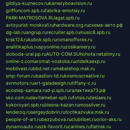
gildiya-kuznecov.ru
kameryboavision.ru
griffoncom.spb.ru
fabrika-emotsiy.ru
PARK-MATROSOVA.RU
agat.spb.ru
avtoyurist-moskva1.ru
hardware.org.ru
схема-авто.рф
dg-lab.ru
angrup.ru
recruiter.spb.ru
music8.spb.ru
krsk124.ru
kubok.spb.ru
romanofforex.ru
analitikaplus.ru
spyonline.ru
zosikamery.ru
sloboda-ural.pp.ru
AUTO-COM.SU
hohota.net
alimy.ru
online-z.com
aromat-vostoka.ru
otdelkaexp.ru
mobilvest.ru
bbd.net.ru
mebelshop.msk.ru
smp-forum.ru
bastion-td.ru
kosmoscreative.ru
avrmotors.ru
art-galadesign.ru
tiffany-c.ru
ecostep-samara.ru
d-p.spb.ru
галактика73.рф
sko.com.ru
davitamebel-spb.ru
fotsis.ru
tesiaes.ru
kokoroyari.spb.ru
blesna-kazan.ru
mossilver.ru
lenderoq.ru
sergeydobrin.ru
tochkazvuka.msk.ru
people-of-art.ru
bezzubova.ru
clubtibet.ru
orior-aks.ru
dynamoauto.ru
szk-favorit.ru
carlines.ru
flatnsk.ru