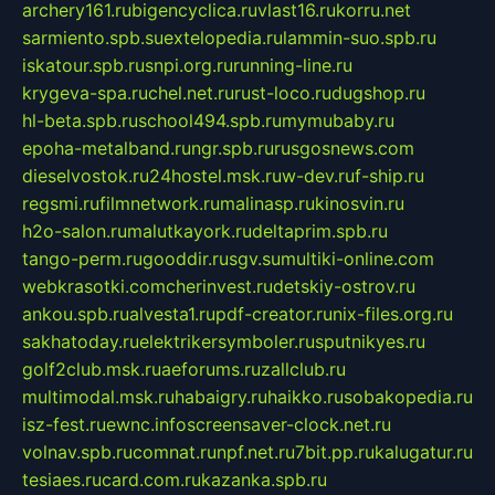
archery161.ru
bigencyclica.ru
vlast16.ru
korru.net
sarmiento.spb.su
extelopedia.ru
lammin-suo.spb.ru
iskatour.spb.ru
snpi.org.ru
running-line.ru
krygeva-spa.ru
chel.net.ru
rust-loco.ru
dugshop.ru
hl-beta.spb.ru
school494.spb.ru
mymubaby.ru
epoha-metalband.ru
ngr.spb.ru
rusgosnews.com
dieselvostok.ru
24hostel.msk.ru
w-dev.ru
f-ship.ru
regsmi.ru
filmnetwork.ru
malinasp.ru
kinosvin.ru
h2o-salon.ru
malutkayork.ru
deltaprim.spb.ru
tango-perm.ru
gooddir.ru
sgv.su
multiki-online.com
webkrasotki.com
cherinvest.ru
detskiy-ostrov.ru
ankou.spb.ru
alvesta1.ru
pdf-creator.ru
nix-files.org.ru
sakhatoday.ru
elektrikersymboler.ru
sputnikyes.ru
golf2club.msk.ru
aeforums.ru
zallclub.ru
multimodal.msk.ru
habaigry.ru
haikko.ru
sobakopedia.ru
isz-fest.ru
ewnc.info
screensaver-clock.net.ru
volnav.spb.ru
comnat.ru
npf.net.ru
7bit.pp.ru
kalugatur.ru
tesiaes.ru
card.com.ru
kazanka.spb.ru