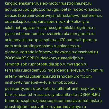
kingbolenskaner.ru
alex-motor.ru
astroline.net.ru
act1.spb.ru
polyglot.com.ru
gidlipetsk.ru
ooo-driada.ru
detsad125.ru
mir-zdoroviya.ru
bruslanovo.ru
siterem.ru
council.spb.ru
лодкипатриот.рф
kafekolizey.ru
iclub.net.ru
gazon-easy.ru
sugarepilekb.ru
grinox.ru
pylesostineco.ru
msts-ozarenie.ru
kameryjooan.ru
artemovskij.ru
dopler.spb.ru
aid70.ru
metall-perm.ru
ndm.msk.ru
ratingzooshop.ru
apiaccess.ru
globalautotrade.info
bezverhovskoe.ru
drsschool.ru
ZOOSMART.SPB.RU
dalakony.ru
medikijob.ru
remontt.spb.ru
photostudia.spb.ru
myragon.ru
terramia.ru
academy62.ru
gardengallereya.ru
rti.com.ru
artem-news.ru
biserinca.ru
krasnodarkurort.com
imshowtv.ru
mebel-v-tule.ru
mobtopik.ru
pcsecurity.net.ru
tool-sib.ru
multimetrunit.ru
sp-tour.ru
fan-cs.ru
santeh-russia.ru
symbian9.net.ru
DSHAIR.RU
tmmotors.spb.ru
xjocuricopii.com
musavtomat.msk.ru
obustrojdom.ru
sovetcik.ru
ybaranovskaya.ru