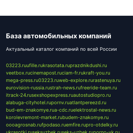
База автомобильных компаний
Актуальный каталог компаний по всей России
03223.ru
ufille.ru
krasotata.ru
prazdnikdushi.ru
veetbox.ru
cinemapost.ru
ciam-fr.ru
kraft-you.ru
mega-press.ru
03223.ru
web-explore.ru
rastenuya.ru
eurovision-russia.ru
strah-news.ru
freeride-team.ru
itrack-24.ru
sexshopexpress.ru
autostudiopro.ru
alabuga-cityhotel.ru
pornv.ru
atlantpereezd.ru
bud-em-znakomye.ru
a-cdc.ru
elektrostal-news.ru
korolevremont-market.ru
budem-znakomye.ru
oooagrosnab.ru
fpodaso.ru
emfire.ru
pro-otdelky.ru
ukrasotki.ru
seksuzbek.ru
seks-uzbek.ru
porno-vk.ru