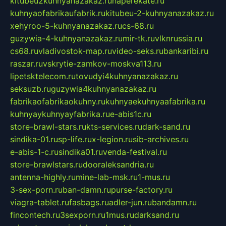
kitubeu2kuhnyanazakaz.ru
naperekate.ru
kuhnyaofabrikaufabrik.ru
kitubeu-2-kuhnyanazakaz.ru
xehyroo-5-kuhnyanazakaz.ru
cs-68.ru
guzywia-4-kuhnyanazakaz.ru
mir-tk.ru
vlknrussia.ru
cs68.ru
vladivostok-map.ru
video-seks.ru
bankaribi.ru
raszar.ru
vskrytie-zamkov-moskva113.ru
lipetsktelecom.ru
tovudyi4kuhnyanazakaz.ru
seksuzb.ru
guzywia4kuhnyanazakaz.ru
fabrikaofabrikaokuhny.ru
kuhnyaekuhnyaafabrika.ru
kuhnyaykuhnyayfabrika.ru
e-abis1c.ru
store-brawl-stars.ru
kts-services.ru
dark-sand.ru
sindika-01.ru
sp-life.ru
x-legion.ru
sib-archives.ru
e-abis-1-c.ru
sindika01.ru
venda-festival.ru
store-brawlstars.ru
dooraleksandria.ru
antenna-highly.ru
mine-lab-msk.ru
1-mus.ru
3-sex-porn.ru
ban-damn.ru
purse-factory.ru
viagra-tablet.ru
fasbags.ru
adler-jun.ru
bandamn.ru
fincontech.ru
3sexporn.ru
1mus.ru
darksand.ru