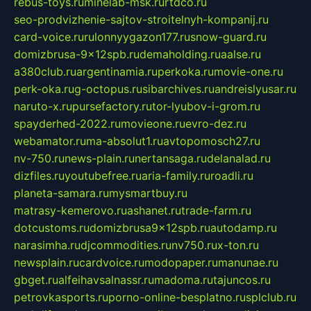
rebus-toys.ru
minelab-msk.ru
rtdco.ru
seo-prodvizhenie-sajtov-stroitelnyh-kompanij.ru
card-voice.ru
rulonnyygazon177.ru
snow-guard.ru
domizbrusa-9x12spb.ru
demaholding.ru
aalse.ru
a380club.ru
argentinamia.ru
perkoka.ru
movie-one.ru
perk-oka.ru
g-octopus.ru
sibarchives.ru
andreislyusar.ru
naruto-x.ru
pursefactory.ru
tor-lyubov-i-grom.ru
spayderhed-2022.ru
movieone.ru
evro-dez.ru
webamator.ru
ma-absolut1.ru
avtopomosch27.ru
nv-750.ru
news-plain.ru
nertansaga.ru
delanalad.ru
dizfiles.ru
youtubefree.ru
aria-family.ru
roadli.ru
planeta-samara.ru
mysmartbuy.ru
matrasy-kemerovo.ru
ashanet.ru
trade-farm.ru
dotcustoms.ru
domizbrusa9x12spb.ru
autodamp.ru
narasimha.ru
djcommodities.ru
nv750.ru
x-ton.ru
newsplain.ru
cardvoice.ru
modopaper.ru
manunae.ru
gbget.ru
alfeihavsalnassr.ru
madoma.ru
tajuncos.ru
petrovkasports.ru
porno-online-besplatno.ru
splclub.ru