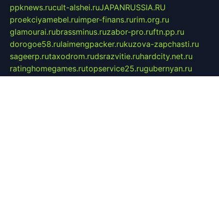
ppknews.ru
cult-alshei.ru
JAPANRUSSIA.RU
proekciyamebel.ru
imper-finans.ru
rim.org.ru
glamourai.ru
brassminus.ru
zabor-pro.ru
ftn.pp.ru
dorogoe58.ru
laimengpacker.ru
kuzova-zapchasti.ru
sageerp.ru
taxodrom.ru
dsrazvitie.ru
hardcity.net.ru
ratinghomegames.ru
topservice25.ru
gubernyan.ru
gtglasslined.ru
ii4.ru
tssport.spb.ru
andorra24.com
blackwallstreet.ru
oboimos.ru
optim-doors.com.ru
ikuch.ru
nycr.org.ru
npa21.ru
vremya-ch.spb.ru
desert000.ru
ivtorgi.ru
ifiori.ru
catalog-statei.ru
dcv.org.ru
spetsmaster174.ru
ipkameryhiseeu.ru
dum26.ru
ruspol.spb.ru
fr-opendp.ru
kam-solnyshko.ru
cheyenne-arapaho.ru
sevzapmetal.spb.ru
ted-lapidus.spb.ru
parasite-eliminator.ru
sigma-complete.ru
modernworld.ru
dama-moda.ru
eholot-group.ru
sk-nvkz.ru
DRONGOLD.RU
democratia2.ru
i-farmer.ru
mass-sport.org
jablonex.spb.ru
bookmess.ru
linkword.ru