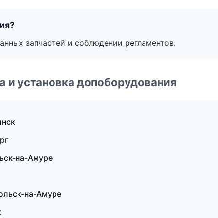
тия?
анных запчастей и соблюдении регламентов.
 и установка допоборудования
инск
рг
ьск-на-Амуре
мольск-на-Амуре
к