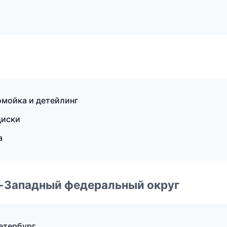
омойка и детейлинг
диски
а
о-Западный федеральный округ
Петербург