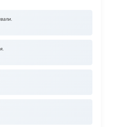
вали.
я.