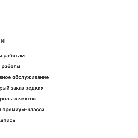
ми
м работам
е работы
вное обслуживание
рый заказ редких
роль качества
м премиум-класса
запись