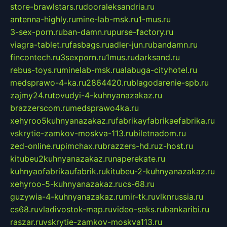
store-brawlstars.ru
dooraleksandria.ru
antenna-highly.ru
mine-lab-msk.ru
1-mus.ru
3-sex-porn.ru
ban-damn.ru
purse-factory.ru
viagra-tablet.ru
fasbags.ru
adler-jun.ru
bandamn.ru
fincontech.ru
3sexporn.ru
1mus.ru
darksand.ru
rebus-toys.ru
minelab-msk.ru
alabuga-cityhotel.ru
medsprawo-4-ka.ru
2864420.ru
blagodarenie-spb.ru
zajmy24.ru
tovudyi-4-kuhnyanazakaz.ru
brazzerscom.ru
medsprawo4ka.ru
xehyroo5kuhnyanazakaz.ru
fabrikayfabrikaefabrika.ru
vskrytie-zamkov-moskva-113.ru
biletnadom.ru
zed-online.ru
pimchax.ru
brazzers-hd.ru
z-host.ru
kitubeu2kuhnyanazakaz.ru
naperekate.ru
kuhnyaofabrikaufabrik.ru
kitubeu-2-kuhnyanazakaz.ru
xehyroo-5-kuhnyanazakaz.ru
cs-68.ru
guzywia-4-kuhnyanazakaz.ru
mir-tk.ru
vlknrussia.ru
cs68.ru
vladivostok-map.ru
video-seks.ru
bankaribi.ru
raszar.ru
vskrytie-zamkov-moskva113.ru