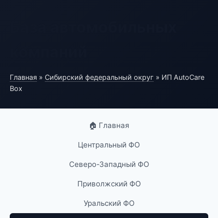
База автомобильных
компаний
Главная
»
Сибирский федеральный округ
» ИП AutoCare
Box
🏠 Главная
Центральный ФО
Северо-Западный ФО
Приволжский ФО
Уральский ФО