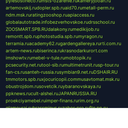
pylesostineco.ru
msts-ozarenie.ru
kameryjooan.ru
artemovskij.ru
dopler.spb.ru
aid70.ru
metall-perm.ru
ndm.msk.ru
ratingzooshop.ru
apiaccess.ru
globalautotrade.info
bezverhovskoe.ru
drsschool.ru
ZOOSMART.SPB.RU
dalakony.ru
medikijob.ru
remontt.spb.ru
photostudia.spb.ru
myragon.ru
terramia.ru
academy62.ru
gardengallereya.ru
rti.com.ru
artem-news.ru
biserinca.ru
krasnodarkurort.com
imshowtv.ru
mebel-v-tule.ru
mobtopik.ru
pcsecurity.net.ru
tool-sib.ru
multimetrunit.ru
sp-tour.ru
fan-cs.ru
santeh-russia.ru
symbian9.net.ru
DSHAIR.RU
tmmotors.spb.ru
xjocuricopii.com
musavtomat.msk.ru
obustrojdom.ru
sovetcik.ru
ybaranovskaya.ru
ppknews.ru
cult-alshei.ru
JAPANRUSSIA.RU
proekciyamebel.ru
imper-finans.ru
rim.org.ru
glamourai.ru
brassminus.ru
zabor-pro.ru
ftn.pp.ru
dorogoe58.ru
laimengpacker.ru
kuzova-zapchasti.ru
sageerp.ru
taxodrom.ru
dsrazvitie.ru
hardcity.net.ru