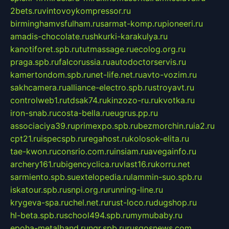
2bets.ru
vintovoykompressor.ru
birminghamvsfulham.ru
sarmat-komp.ru
pioneeri.ru
amadis-chocolate.ru
shkurki-karakulya.ru
kanotiforet.spb.ru
tutmassage.ru
ecolog.org.ru
praga.spb.ru
falcorussia.ru
autodoctorservis.ru
kamertondom.spb.ru
net-life.net.ru
avto-vozim.ru
sakhcamera.ru
alliance-electro.spb.ru
stroyavt.ru
controlweb1.ru
tdsak74.ru
kinzozo-ru.ru
kvotka.ru
iron-snab.ru
costa-bella.ru
eugrus.pp.ru
associaciya39.ru
primexpo.spb.ru
bezmorchin.ru
ia2.ru
cpt21.ru
ispecspb.ru
regahost.ru
kolosok-elita.ru
tae-kwon.ru
consrio.com.ru
insiam.ru
avegainfo.ru
archery161.ru
bigencyclica.ru
vlast16.ru
korru.net
sarmiento.spb.su
extelopedia.ru
lammin-suo.spb.ru
iskatour.spb.ru
snpi.org.ru
running-line.ru
krygeva-spa.ru
chel.net.ru
rust-loco.ru
dugshop.ru
hl-beta.spb.ru
school494.spb.ru
mymubaby.ru
epoha-metalband.ru
ngr.spb.ru
rusgosnews.com