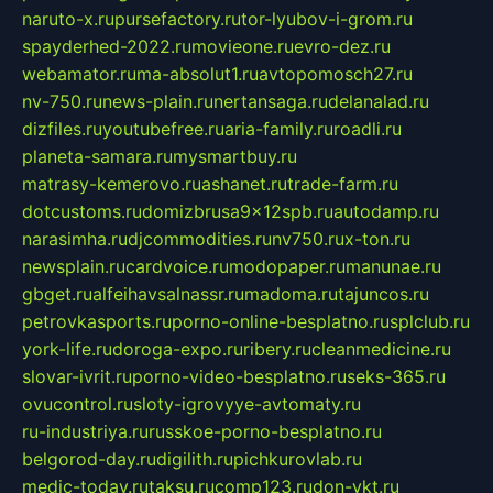
naruto-x.ru
pursefactory.ru
tor-lyubov-i-grom.ru
spayderhed-2022.ru
movieone.ru
evro-dez.ru
webamator.ru
ma-absolut1.ru
avtopomosch27.ru
nv-750.ru
news-plain.ru
nertansaga.ru
delanalad.ru
dizfiles.ru
youtubefree.ru
aria-family.ru
roadli.ru
planeta-samara.ru
mysmartbuy.ru
matrasy-kemerovo.ru
ashanet.ru
trade-farm.ru
dotcustoms.ru
domizbrusa9x12spb.ru
autodamp.ru
narasimha.ru
djcommodities.ru
nv750.ru
x-ton.ru
newsplain.ru
cardvoice.ru
modopaper.ru
manunae.ru
gbget.ru
alfeihavsalnassr.ru
madoma.ru
tajuncos.ru
petrovkasports.ru
porno-online-besplatno.ru
splclub.ru
york-life.ru
doroga-expo.ru
ribery.ru
cleanmedicine.ru
slovar-ivrit.ru
porno-video-besplatno.ru
seks-365.ru
ovucontrol.ru
sloty-igrovyye-avtomaty.ru
ru-industriya.ru
russkoe-porno-besplatno.ru
belgorod-day.ru
digilith.ru
pichkurovlab.ru
medic-today.ru
taksu.ru
comp123.ru
don-ykt.ru