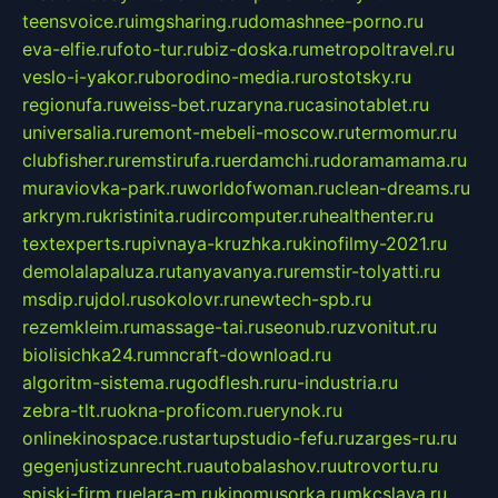
teensvoice.ru
imgsharing.ru
domashnee-porno.ru
eva-elfie.ru
foto-tur.ru
biz-doska.ru
metropoltravel.ru
veslo-i-yakor.ru
borodino-media.ru
rostotsky.ru
regionufa.ru
weiss-bet.ru
zaryna.ru
casinotablet.ru
universalia.ru
remont-mebeli-moscow.ru
termomur.ru
clubfisher.ru
remstirufa.ru
erdamchi.ru
doramamama.ru
muraviovka-park.ru
worldofwoman.ru
clean-dreams.ru
arkrym.ru
kristinita.ru
dircomputer.ru
healthenter.ru
textexperts.ru
pivnaya-kruzhka.ru
kinofilmy-2021.ru
demolalapaluza.ru
tanyavanya.ru
remstir-tolyatti.ru
msdip.ru
jdol.ru
sokolovr.ru
newtech-spb.ru
rezemkleim.ru
massage-tai.ru
seonub.ru
zvonitut.ru
biolisichka24.ru
mncraft-download.ru
algoritm-sistema.ru
godflesh.ru
ru-industria.ru
zebra-tlt.ru
okna-proficom.ru
erynok.ru
onlinekinospace.ru
startupstudio-fefu.ru
zarges-ru.ru
gegenjustizunrecht.ru
autobalashov.ru
utrovortu.ru
spiski-firm.ru
elara-m.ru
kinomusorka.ru
mkcslava.ru