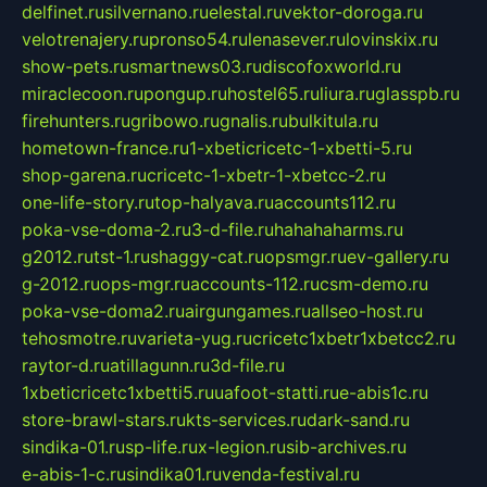
delfinet.ru
silvernano.ru
elestal.ru
vektor-doroga.ru
velotrenajery.ru
pronso54.ru
lenasever.ru
lovinskix.ru
show-pets.ru
smartnews03.ru
discofoxworld.ru
miraclecoon.ru
pongup.ru
hostel65.ru
liura.ru
glasspb.ru
firehunters.ru
gribowo.ru
gnalis.ru
bulkitula.ru
hometown-france.ru
1-xbeticricetc-1-xbetti-5.ru
shop-garena.ru
cricetc-1-xbetr-1-xbetcc-2.ru
one-life-story.ru
top-halyava.ru
accounts112.ru
poka-vse-doma-2.ru
3-d-file.ru
hahahaharms.ru
g2012.ru
tst-1.ru
shaggy-cat.ru
opsmgr.ru
ev-gallery.ru
g-2012.ru
ops-mgr.ru
accounts-112.ru
csm-demo.ru
poka-vse-doma2.ru
airgungames.ru
allseo-host.ru
tehosmotre.ru
varieta-yug.ru
cricetc1xbetr1xbetcc2.ru
raytor-d.ru
atillagunn.ru
3d-file.ru
1xbeticricetc1xbetti5.ru
uafoot-statti.ru
e-abis1c.ru
store-brawl-stars.ru
kts-services.ru
dark-sand.ru
sindika-01.ru
sp-life.ru
x-legion.ru
sib-archives.ru
e-abis-1-c.ru
sindika01.ru
venda-festival.ru