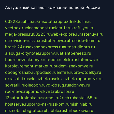
Актуальный каталог компаний по всей России
03223.ru
ufille.ru
krasotata.ru
prazdnikdushi.ru
veetbox.ru
cinemapost.ru
ciam-fr.ru
kraft-you.ru
mega-press.ru
03223.ru
web-explore.ru
rastenuya.ru
eurovision-russia.ru
strah-news.ru
freeride-team.ru
itrack-24.ru
sexshopexpress.ru
autostudiopro.ru
alabuga-cityhotel.ru
pornv.ru
atlantpereezd.ru
bud-em-znakomye.ru
a-cdc.ru
elektrostal-news.ru
korolevremont-market.ru
budem-znakomye.ru
oooagrosnab.ru
fpodaso.ru
emfire.ru
pro-otdelky.ru
ukrasotki.ru
seksuzbek.ru
seks-uzbek.ru
porno-vk.ru
sovratili.ru
olecoon.ru
vd-dosug.ru
adonyev.ru
rbc-news.ru
porno-skvirt.ru
krospr.ru
13autor-kolonka.ru
sormol.ru
2rich.ru
hostel-65.ru
hostserve.ru
porno-na-russkom.ru
mishinlab.ru
neznobi.ru
bigfatcc.ru
habble.ru
starbucksvia.ru