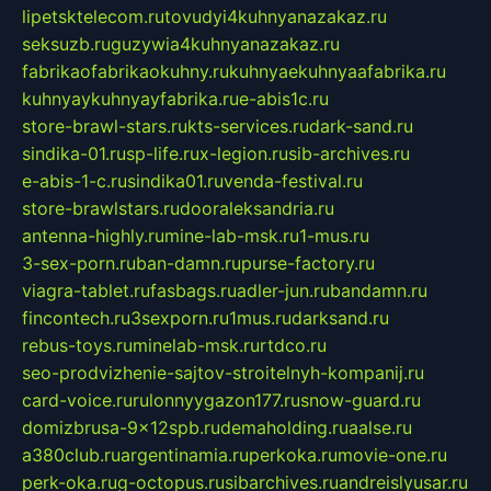
lipetsktelecom.ru
tovudyi4kuhnyanazakaz.ru
seksuzb.ru
guzywia4kuhnyanazakaz.ru
fabrikaofabrikaokuhny.ru
kuhnyaekuhnyaafabrika.ru
kuhnyaykuhnyayfabrika.ru
e-abis1c.ru
store-brawl-stars.ru
kts-services.ru
dark-sand.ru
sindika-01.ru
sp-life.ru
x-legion.ru
sib-archives.ru
e-abis-1-c.ru
sindika01.ru
venda-festival.ru
store-brawlstars.ru
dooraleksandria.ru
antenna-highly.ru
mine-lab-msk.ru
1-mus.ru
3-sex-porn.ru
ban-damn.ru
purse-factory.ru
viagra-tablet.ru
fasbags.ru
adler-jun.ru
bandamn.ru
fincontech.ru
3sexporn.ru
1mus.ru
darksand.ru
rebus-toys.ru
minelab-msk.ru
rtdco.ru
seo-prodvizhenie-sajtov-stroitelnyh-kompanij.ru
card-voice.ru
rulonnyygazon177.ru
snow-guard.ru
domizbrusa-9x12spb.ru
demaholding.ru
aalse.ru
a380club.ru
argentinamia.ru
perkoka.ru
movie-one.ru
perk-oka.ru
g-octopus.ru
sibarchives.ru
andreislyusar.ru