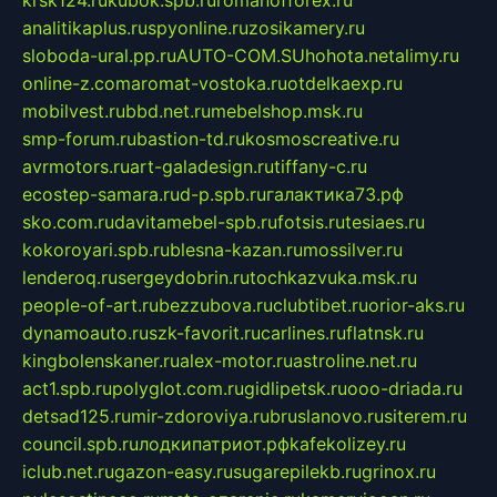
krsk124.ru
kubok.spb.ru
romanofforex.ru
analitikaplus.ru
spyonline.ru
zosikamery.ru
sloboda-ural.pp.ru
AUTO-COM.SU
hohota.net
alimy.ru
online-z.com
aromat-vostoka.ru
otdelkaexp.ru
mobilvest.ru
bbd.net.ru
mebelshop.msk.ru
smp-forum.ru
bastion-td.ru
kosmoscreative.ru
avrmotors.ru
art-galadesign.ru
tiffany-c.ru
ecostep-samara.ru
d-p.spb.ru
галактика73.рф
sko.com.ru
davitamebel-spb.ru
fotsis.ru
tesiaes.ru
kokoroyari.spb.ru
blesna-kazan.ru
mossilver.ru
lenderoq.ru
sergeydobrin.ru
tochkazvuka.msk.ru
people-of-art.ru
bezzubova.ru
clubtibet.ru
orior-aks.ru
dynamoauto.ru
szk-favorit.ru
carlines.ru
flatnsk.ru
kingbolenskaner.ru
alex-motor.ru
astroline.net.ru
act1.spb.ru
polyglot.com.ru
gidlipetsk.ru
ooo-driada.ru
detsad125.ru
mir-zdoroviya.ru
bruslanovo.ru
siterem.ru
council.spb.ru
лодкипатриот.рф
kafekolizey.ru
iclub.net.ru
gazon-easy.ru
sugarepilekb.ru
grinox.ru