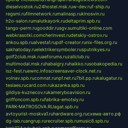
dieselvostok.ru
24hostel.msk.ru
w-dev.ru
f-ship.ru
regsmi.ru
filmnetwork.ru
malinasp.ru
kinosvin.ru
h2o-salon.ru
malutkayork.ru
deltaprim.spb.ru
tango-perm.ru
gooddir.ru
sgv.su
multiki-online.com
webkrasotki.com
cherinvest.ru
detskiy-ostrov.ru
ankou.spb.ru
alvesta1.ru
pdf-creator.ru
nix-files.org.ru
sakhatoday.ru
elektrikersymboler.ru
sputnikyes.ru
golf2club.msk.ru
aeforums.ru
zallclub.ru
multimodal.msk.ru
habaigry.ru
haikko.ru
sobakopedia.ru
isz-fest.ru
ewnc.info
screensaver-clock.net.ru
volnav.spb.ru
comnat.ru
npf.net.ru
7bit.pp.ru
kalugatur.ru
tesiaes.ru
card.com.ru
kazanka.spb.ru
gildiya-kuznecov.ru
kameryboavision.ru
griffoncom.spb.ru
fabrika-emotsiy.ru
PARK-MATROSOVA.RU
agat.spb.ru
avtoyurist-moskva1.ru
hardware.org.ru
схема-авто.рф
dg-lab.ru
angrup.ru
recruiter.spb.ru
music8.spb.ru