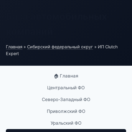
База автомобильных
компаний
Главная
»
Сибирский федеральный округ
» ИП Clutch
Expert
🏠 Главная
Центральный ФО
Северо-Западный ФО
Приволжский ФО
Уральский ФО