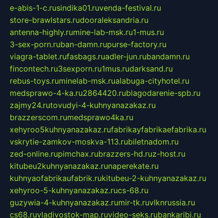
e-abis-1-c.ru
sindika01.ru
venda-festival.ru
store-brawlstars.ru
dooraleksandria.ru
antenna-highly.ru
mine-lab-msk.ru
1-mus.ru
3-sex-porn.ru
ban-damn.ru
purse-factory.ru
viagra-tablet.ru
fasbags.ru
adler-jun.ru
bandamn.ru
fincontech.ru
3sexporn.ru
1mus.ru
darksand.ru
rebus-toys.ru
minelab-msk.ru
alabuga-cityhotel.ru
medsprawo-4-ka.ru
2864420.ru
blagodarenie-spb.ru
zajmy24.ru
tovudyi-4-kuhnyanazakaz.ru
brazzerscom.ru
medsprawo4ka.ru
xehyroo5kuhnyanazakaz.ru
fabrikayfabrikaefabrika.ru
vskrytie-zamkov-moskva-113.ru
biletnadom.ru
zed-online.ru
pimchax.ru
brazzers-hd.ru
z-host.ru
kitubeu2kuhnyanazakaz.ru
naperekate.ru
kuhnyaofabrikaufabrik.ru
kitubeu-2-kuhnyanazakaz.ru
xehyroo-5-kuhnyanazakaz.ru
cs-68.ru
guzywia-4-kuhnyanazakaz.ru
mir-tk.ru
vlknrussia.ru
cs68.ru
vladivostok-map.ru
video-seks.ru
bankaribi.ru