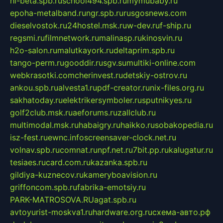
hl-beta.spb.ru
school494.spb.ru
mymubaby.ru
epoha-metalband.ru
ngr.spb.ru
rusgosnews.com
dieselvostok.ru
24hostel.msk.ru
w-dev.ru
f-ship.ru
regsmi.ru
filmnetwork.ru
malinasp.ru
kinosvin.ru
h2o-salon.ru
malutkayork.ru
deltaprim.spb.ru
tango-perm.ru
gooddir.ru
sgv.su
multiki-online.com
webkrasotki.com
cherinvest.ru
detskiy-ostrov.ru
ankou.spb.ru
alvesta1.ru
pdf-creator.ru
nix-files.org.ru
sakhatoday.ru
elektrikersymboler.ru
sputnikyes.ru
golf2club.msk.ru
aeforums.ru
zallclub.ru
multimodal.msk.ru
habaigry.ru
haikko.ru
sobakopedia.ru
isz-fest.ru
ewnc.info
screensaver-clock.net.ru
volnav.spb.ru
comnat.ru
npf.net.ru
7bit.pp.ru
kalugatur.ru
tesiaes.ru
card.com.ru
kazanka.spb.ru
gildiya-kuznecov.ru
kameryboavision.ru
griffoncom.spb.ru
fabrika-emotsiy.ru
PARK-MATROSOVA.RU
agat.spb.ru
avtoyurist-moskva1.ru
hardware.org.ru
схема-авто.рф