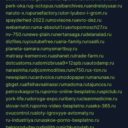
perk-oka.ru
g-octopus.ru
sibarchives.ru
andreislyusar.ru
naruto-x.ru
pursefactory.ru
tor-lyubov-i-grom.ru
spayderhed-2022.ru
movieone.ru
evro-dez.ru
webamator.ru
ma-absolut1.ru
avtopomosch27.ru
nv-750.ru
news-plain.ru
nertansaga.ru
delanalad.ru
dizfiles.ru
youtubefree.ru
aria-family.ru
roadli.ru
planeta-samara.ru
mysmartbuy.ru
matrasy-kemerovo.ru
ashanet.ru
trade-farm.ru
dotcustoms.ru
domizbrusa9x12spb.ru
autodamp.ru
narasimha.ru
djcommodities.ru
nv750.ru
x-ton.ru
newsplain.ru
cardvoice.ru
modopaper.ru
manunae.ru
gbget.ru
alfeihavsalnassr.ru
madoma.ru
tajuncos.ru
petrovkasports.ru
porno-online-besplatno.ru
splclub.ru
york-life.ru
doroga-expo.ru
ribery.ru
cleanmedicine.ru
slovar-ivrit.ru
porno-video-besplatno.ru
seks-365.ru
ovucontrol.ru
sloty-igrovyye-avtomaty.ru
ru-industriya.ru
russkoe-porno-besplatno.ru
belgorod-day.ru
digilith.ru
pichkurovlab.ru