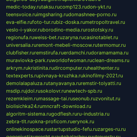
medic-today.ru
taksu.ru
comp123.ru
don-ykt.ru
teensvoice.ru
imgsharing.ru
domashnee-porno.ru
eva-elfie.ru
foto-tur.ru
biz-doska.ru
metropoltravel.ru
veslo-i-yakor.ru
borodino-media.ru
rostotsky.ru
regionufa.ru
weiss-bet.ru
zaryna.ru
casinotablet.ru
universalia.ru
remont-mebeli-moscow.ru
termomur.ru
clubfisher.ru
remstirufa.ru
erdamchi.ru
doramamama.ru
muraviovka-park.ru
worldofwoman.ru
clean-dreams.ru
arkrym.ru
kristinita.ru
dircomputer.ru
healthenter.ru
textexperts.ru
pivnaya-kruzhka.ru
kinofilmy-2021.ru
demolalapaluza.ru
tanyavanya.ru
remstir-tolyatti.ru
msdip.ru
jdol.ru
sokolovr.ru
newtech-spb.ru
rezemkleim.ru
massage-tai.ru
seonub.ru
zvonitut.ru
biolisichka24.ru
mncraft-download.ru
algoritm-sistema.ru
godflesh.ru
ru-industria.ru
zebra-tlt.ru
okna-proficom.ru
erynok.ru
onlinekinospace.ru
startupstudio-fefu.ru
zarges-ru.ru
gegenjustizunrecht.ru
autobalashov.ru
utrovortu.ru