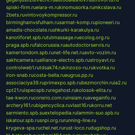
spiski-firm.ru
elara-m.ru
kinomusorka.ru
mkcslava.ru
2bets.ru
vintovoykompressor.ru
birminghamvsfulham.ru
sarmat-komp.ru
pioneeri.ru
amadis-chocolate.ru
shkurki-karakulya.ru
kanotiforet.spb.ru
tutmassage.ru
ecolog.org.ru
praga.spb.ru
falcorussia.ru
autodoctorservis.ru
kamertondom.spb.ru
net-life.net.ru
avto-vozim.ru
sakhcamera.ru
alliance-electro.spb.ru
stroyavt.ru
controlweb1.ru
tdsak74.ru
kinzozo-ru.ru
kvotka.ru
iron-snab.ru
costa-bella.ru
eugrus.pp.ru
associaciya39.ru
primexpo.spb.ru
bezmorchin.ru
ia2.ru
cpt21.ru
ispecspb.ru
regahost.ru
kolosok-elita.ru
tae-kwon.ru
consrio.com.ru
insiam.ru
avegainfo.ru
archery161.ru
bigencyclica.ru
vlast16.ru
korru.net
sarmiento.spb.su
extelopedia.ru
lammin-suo.spb.ru
iskatour.spb.ru
snpi.org.ru
running-line.ru
krygeva-spa.ru
chel.net.ru
rust-loco.ru
dugshop.ru