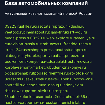
База автомобильных компаний
Актуальный каталог компаний по всей России
03223.ru
ufille.ru
krasotata.ru
prazdnikdushi.ru
veetbox.ru
cinemapost.ru
ciam-fr.ru
kraft-you.ru
mega-press.ru
03223.ru
web-explore.ru
rastenuya.ru
eurovision-russia.ru
strah-news.ru
freeride-team.ru
itrack-24.ru
sexshopexpress.ru
autostudiopro.ru
alabuga-cityhotel.ru
pornv.ru
atlantpereezd.ru
bud-em-znakomye.ru
a-cdc.ru
elektrostal-news.ru
korolevremont-market.ru
budem-znakomye.ru
oooagrosnab.ru
fpodaso.ru
emfire.ru
pro-otdelky.ru
ukrasotki.ru
seksuzbek.ru
seks-uzbek.ru
porno-vk.ru
sovratili.ru
olecoon.ru
vd-dosug.ru
adonyev.ru
rbc-news.ru
porno-skvirt.ru
krospr.ru
13autor-kolonka.ru
sormol.ru
2rich.ru
hostel-65.ru
hostserve.ru
porno-na-russkom.ru
mishinlab.ru