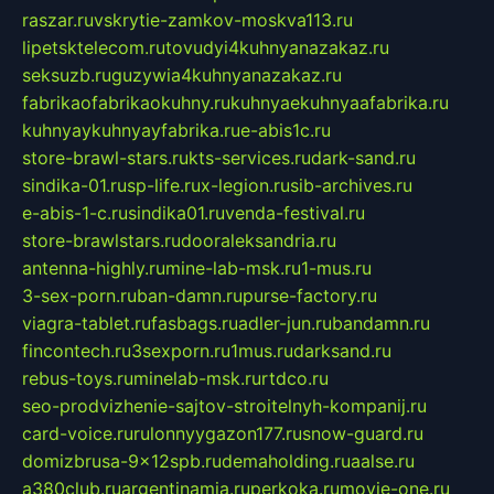
raszar.ru
vskrytie-zamkov-moskva113.ru
lipetsktelecom.ru
tovudyi4kuhnyanazakaz.ru
seksuzb.ru
guzywia4kuhnyanazakaz.ru
fabrikaofabrikaokuhny.ru
kuhnyaekuhnyaafabrika.ru
kuhnyaykuhnyayfabrika.ru
e-abis1c.ru
store-brawl-stars.ru
kts-services.ru
dark-sand.ru
sindika-01.ru
sp-life.ru
x-legion.ru
sib-archives.ru
e-abis-1-c.ru
sindika01.ru
venda-festival.ru
store-brawlstars.ru
dooraleksandria.ru
antenna-highly.ru
mine-lab-msk.ru
1-mus.ru
3-sex-porn.ru
ban-damn.ru
purse-factory.ru
viagra-tablet.ru
fasbags.ru
adler-jun.ru
bandamn.ru
fincontech.ru
3sexporn.ru
1mus.ru
darksand.ru
rebus-toys.ru
minelab-msk.ru
rtdco.ru
seo-prodvizhenie-sajtov-stroitelnyh-kompanij.ru
card-voice.ru
rulonnyygazon177.ru
snow-guard.ru
domizbrusa-9x12spb.ru
demaholding.ru
aalse.ru
a380club.ru
argentinamia.ru
perkoka.ru
movie-one.ru