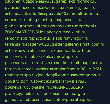
iclub.net.ru
gazon-easy.ru
sugarepilekb.ru
grinox.ru
pylesostineco.ru
msts-ozarenie.ru
kameryjooan.ru
artemovskij.ru
dopler.spb.ru
aid70.ru
metall-perm.ru
ndm.msk.ru
ratingzooshop.ru
apiaccess.ru
globalautotrade.info
bezverhovskoe.ru
drsschool.ru
ZOOSMART.SPB.RU
dalakony.ru
medikijob.ru
remontt.spb.ru
photostudia.spb.ru
myragon.ru
terramia.ru
academy62.ru
gardengallereya.ru
rti.com.ru
artem-news.ru
biserinca.ru
krasnodarkurort.com
imshowtv.ru
mebel-v-tule.ru
mobtopik.ru
pcsecurity.net.ru
tool-sib.ru
multimetrunit.ru
sp-tour.ru
fan-cs.ru
santeh-russia.ru
symbian9.net.ru
DSHAIR.RU
tmmotors.spb.ru
xjocuricopii.com
musavtomat.msk.ru
obustrojdom.ru
sovetcik.ru
ybaranovskaya.ru
ppknews.ru
cult-alshei.ru
JAPANRUSSIA.RU
proekciyamebel.ru
imper-finans.ru
rim.org.ru
glamourai.ru
brassminus.ru
zabor-pro.ru
ftn.pp.ru
dorogoe58.ru
laimengpacker.ru
kuzova-zapchasti.ru