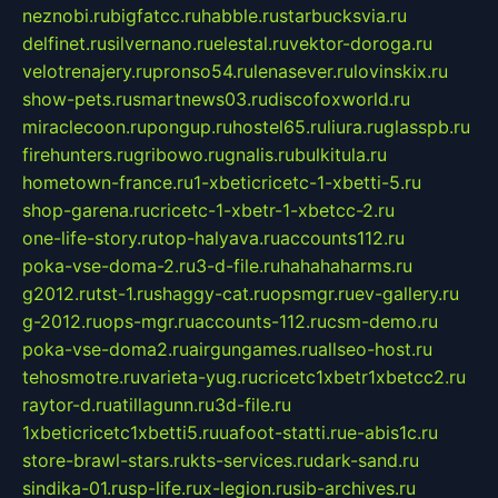
neznobi.ru
bigfatcc.ru
habble.ru
starbucksvia.ru
delfinet.ru
silvernano.ru
elestal.ru
vektor-doroga.ru
velotrenajery.ru
pronso54.ru
lenasever.ru
lovinskix.ru
show-pets.ru
smartnews03.ru
discofoxworld.ru
miraclecoon.ru
pongup.ru
hostel65.ru
liura.ru
glasspb.ru
firehunters.ru
gribowo.ru
gnalis.ru
bulkitula.ru
hometown-france.ru
1-xbeticricetc-1-xbetti-5.ru
shop-garena.ru
cricetc-1-xbetr-1-xbetcc-2.ru
one-life-story.ru
top-halyava.ru
accounts112.ru
poka-vse-doma-2.ru
3-d-file.ru
hahahaharms.ru
g2012.ru
tst-1.ru
shaggy-cat.ru
opsmgr.ru
ev-gallery.ru
g-2012.ru
ops-mgr.ru
accounts-112.ru
csm-demo.ru
poka-vse-doma2.ru
airgungames.ru
allseo-host.ru
tehosmotre.ru
varieta-yug.ru
cricetc1xbetr1xbetcc2.ru
raytor-d.ru
atillagunn.ru
3d-file.ru
1xbeticricetc1xbetti5.ru
uafoot-statti.ru
e-abis1c.ru
store-brawl-stars.ru
kts-services.ru
dark-sand.ru
sindika-01.ru
sp-life.ru
x-legion.ru
sib-archives.ru