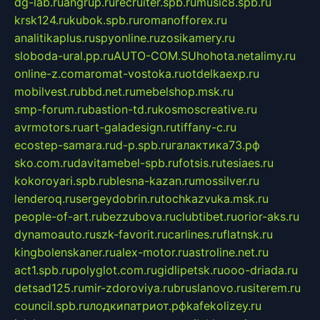
dg-lab.ru
angrup.ru
recruiter.spb.ru
music8.spb.ru
krsk124.ru
kubok.spb.ru
romanofforex.ru
analitikaplus.ru
spyonline.ru
zosikamery.ru
sloboda-ural.pp.ru
AUTO-COM.SU
hohota.net
alimy.ru
online-z.com
aromat-vostoka.ru
otdelkaexp.ru
mobilvest.ru
bbd.net.ru
mebelshop.msk.ru
smp-forum.ru
bastion-td.ru
kosmoscreative.ru
avrmotors.ru
art-galadesign.ru
tiffany-c.ru
ecostep-samara.ru
d-p.spb.ru
галактика73.рф
sko.com.ru
davitamebel-spb.ru
fotsis.ru
tesiaes.ru
kokoroyari.spb.ru
blesna-kazan.ru
mossilver.ru
lenderoq.ru
sergeydobrin.ru
tochkazvuka.msk.ru
people-of-art.ru
bezzubova.ru
clubtibet.ru
orior-aks.ru
dynamoauto.ru
szk-favorit.ru
carlines.ru
flatnsk.ru
kingbolenskaner.ru
alex-motor.ru
astroline.net.ru
act1.spb.ru
polyglot.com.ru
gidlipetsk.ru
ooo-driada.ru
detsad125.ru
mir-zdoroviya.ru
bruslanovo.ru
siterem.ru
council.spb.ru
лодкипатриот.рф
kafekolizey.ru