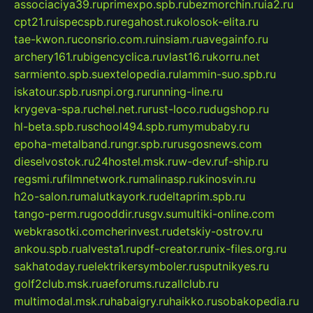
associaciya39.ru
primexpo.spb.ru
bezmorchin.ru
ia2.ru
cpt21.ru
ispecspb.ru
regahost.ru
kolosok-elita.ru
tae-kwon.ru
consrio.com.ru
insiam.ru
avegainfo.ru
archery161.ru
bigencyclica.ru
vlast16.ru
korru.net
sarmiento.spb.su
extelopedia.ru
lammin-suo.spb.ru
iskatour.spb.ru
snpi.org.ru
running-line.ru
krygeva-spa.ru
chel.net.ru
rust-loco.ru
dugshop.ru
hl-beta.spb.ru
school494.spb.ru
mymubaby.ru
epoha-metalband.ru
ngr.spb.ru
rusgosnews.com
dieselvostok.ru
24hostel.msk.ru
w-dev.ru
f-ship.ru
regsmi.ru
filmnetwork.ru
malinasp.ru
kinosvin.ru
h2o-salon.ru
malutkayork.ru
deltaprim.spb.ru
tango-perm.ru
gooddir.ru
sgv.su
multiki-online.com
webkrasotki.com
cherinvest.ru
detskiy-ostrov.ru
ankou.spb.ru
alvesta1.ru
pdf-creator.ru
nix-files.org.ru
sakhatoday.ru
elektrikersymboler.ru
sputnikyes.ru
golf2club.msk.ru
aeforums.ru
zallclub.ru
multimodal.msk.ru
habaigry.ru
haikko.ru
sobakopedia.ru