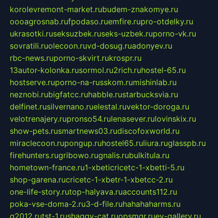
korolevremont-market.ru
budem-znakomye.ru
oooagrosnab.ru
fpodaso.ru
emfire.ru
pro-otdelky.ru
ukrasotki.ru
seksuzbek.ru
seks-uzbek.ru
porno-vk.ru
sovratili.ru
olecoon.ru
vd-dosug.ru
adonyev.ru
rbc-news.ru
porno-skvirt.ru
krospr.ru
13autor-kolonka.ru
sormol.ru
2rich.ru
hostel-65.ru
hostserve.ru
porno-na-russkom.ru
mishinlab.ru
neznobi.ru
bigfatcc.ru
habble.ru
starbucksvia.ru
delfinet.ru
silvernano.ru
elestal.ru
vektor-doroga.ru
velotrenajery.ru
pronso54.ru
lenasever.ru
lovinskix.ru
show-pets.ru
smartnews03.ru
discofoxworld.ru
miraclecoon.ru
pongup.ru
hostel65.ru
liura.ru
glasspb.ru
firehunters.ru
gribowo.ru
gnalis.ru
bulkitula.ru
hometown-france.ru
1-xbeticricetc-1-xbetti-5.ru
shop-garena.ru
cricetc-1-xbetr-1-xbetcc-2.ru
one-life-story.ru
top-halyava.ru
accounts112.ru
poka-vse-doma-2.ru
3-d-file.ru
hahahaharms.ru
g2012.ru
tst-1.ru
shaggy-cat.ru
opsmgr.ru
ev-gallery.ru