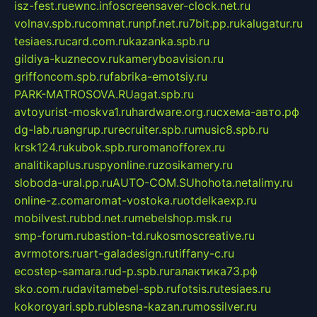
isz-fest.ru
ewnc.info
screensaver-clock.net.ru
volnav.spb.ru
comnat.ru
npf.net.ru
7bit.pp.ru
kalugatur.ru
tesiaes.ru
card.com.ru
kazanka.spb.ru
gildiya-kuznecov.ru
kameryboavision.ru
griffoncom.spb.ru
fabrika-emotsiy.ru
PARK-MATROSOVA.RU
agat.spb.ru
avtoyurist-moskva1.ru
hardware.org.ru
схема-авто.рф
dg-lab.ru
angrup.ru
recruiter.spb.ru
music8.spb.ru
krsk124.ru
kubok.spb.ru
romanofforex.ru
analitikaplus.ru
spyonline.ru
zosikamery.ru
sloboda-ural.pp.ru
AUTO-COM.SU
hohota.net
alimy.ru
online-z.com
aromat-vostoka.ru
otdelkaexp.ru
mobilvest.ru
bbd.net.ru
mebelshop.msk.ru
smp-forum.ru
bastion-td.ru
kosmoscreative.ru
avrmotors.ru
art-galadesign.ru
tiffany-c.ru
ecostep-samara.ru
d-p.spb.ru
галактика73.рф
sko.com.ru
davitamebel-spb.ru
fotsis.ru
tesiaes.ru
kokoroyari.spb.ru
blesna-kazan.ru
mossilver.ru