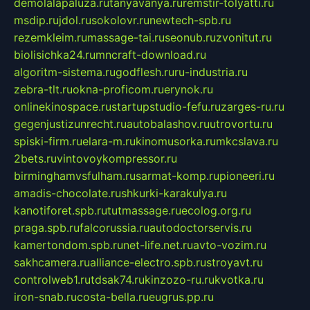
demolalapaluza.ru
tanyavanya.ru
remstir-tolyatti.ru
msdip.ru
jdol.ru
sokolovr.ru
newtech-spb.ru
rezemkleim.ru
massage-tai.ru
seonub.ru
zvonitut.ru
biolisichka24.ru
mncraft-download.ru
algoritm-sistema.ru
godflesh.ru
ru-industria.ru
zebra-tlt.ru
okna-proficom.ru
erynok.ru
onlinekinospace.ru
startupstudio-fefu.ru
zarges-ru.ru
gegenjustizunrecht.ru
autobalashov.ru
utrovortu.ru
spiski-firm.ru
elara-m.ru
kinomusorka.ru
mkcslava.ru
2bets.ru
vintovoykompressor.ru
birminghamvsfulham.ru
sarmat-komp.ru
pioneeri.ru
amadis-chocolate.ru
shkurki-karakulya.ru
kanotiforet.spb.ru
tutmassage.ru
ecolog.org.ru
praga.spb.ru
falcorussia.ru
autodoctorservis.ru
kamertondom.spb.ru
net-life.net.ru
avto-vozim.ru
sakhcamera.ru
alliance-electro.spb.ru
stroyavt.ru
controlweb1.ru
tdsak74.ru
kinzozo-ru.ru
kvotka.ru
iron-snab.ru
costa-bella.ru
eugrus.pp.ru