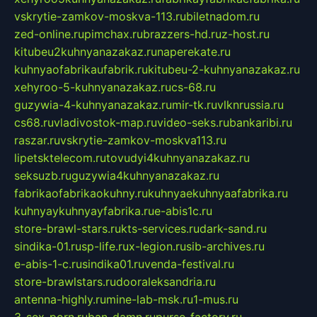
vskrytie-zamkov-moskva-113.ru
biletnadom.ru
zed-online.ru
pimchax.ru
brazzers-hd.ru
z-host.ru
kitubeu2kuhnyanazakaz.ru
naperekate.ru
kuhnyaofabrikaufabrik.ru
kitubeu-2-kuhnyanazakaz.ru
xehyroo-5-kuhnyanazakaz.ru
cs-68.ru
guzywia-4-kuhnyanazakaz.ru
mir-tk.ru
vlknrussia.ru
cs68.ru
vladivostok-map.ru
video-seks.ru
bankaribi.ru
raszar.ru
vskrytie-zamkov-moskva113.ru
lipetsktelecom.ru
tovudyi4kuhnyanazakaz.ru
seksuzb.ru
guzywia4kuhnyanazakaz.ru
fabrikaofabrikaokuhny.ru
kuhnyaekuhnyaafabrika.ru
kuhnyaykuhnyayfabrika.ru
e-abis1c.ru
store-brawl-stars.ru
kts-services.ru
dark-sand.ru
sindika-01.ru
sp-life.ru
x-legion.ru
sib-archives.ru
e-abis-1-c.ru
sindika01.ru
venda-festival.ru
store-brawlstars.ru
dooraleksandria.ru
antenna-highly.ru
mine-lab-msk.ru
1-mus.ru
3-sex-porn.ru
ban-damn.ru
purse-factory.ru