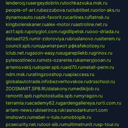
lenderoq.ru
sergeydobrin.ru
tochkazvuka.msk.ru
people-of-art.ru
bezzubova.ru
clubtibet.ru
orior-aks.ru
dynamoauto.ru
szk-favorit.ru
carlines.ru
flatnsk.ru
kingbolenskaner.ru
alex-motor.ru
astroline.net.ru
act1.spb.ru
polyglot.com.ru
gidlipetsk.ru
ooo-driada.ru
detsad125.ru
mir-zdoroviya.ru
bruslanovo.ru
siterem.ru
council.spb.ru
лодкипатриот.рф
kafekolizey.ru
iclub.net.ru
gazon-easy.ru
sugarepilekb.ru
grinox.ru
pylesostineco.ru
msts-ozarenie.ru
kameryjooan.ru
artemovskij.ru
dopler.spb.ru
aid70.ru
metall-perm.ru
ndm.msk.ru
ratingzooshop.ru
apiaccess.ru
globalautotrade.info
bezverhovskoe.ru
drsschool.ru
ZOOSMART.SPB.RU
dalakony.ru
medikijob.ru
remontt.spb.ru
photostudia.spb.ru
myragon.ru
terramia.ru
academy62.ru
gardengallereya.ru
rti.com.ru
artem-news.ru
biserinca.ru
krasnodarkurort.com
imshowtv.ru
mebel-v-tule.ru
mobtopik.ru
pcsecurity.net.ru
tool-sib.ru
multimetrunit.ru
sp-tour.ru