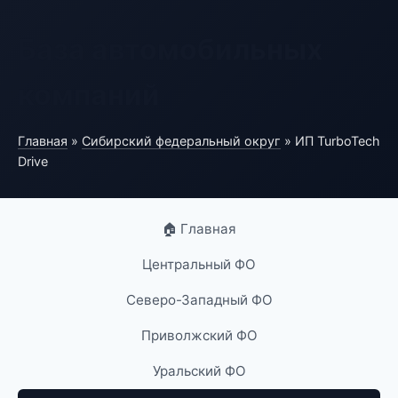
База автомобильных
компаний
Главная
»
Сибирский федеральный округ
» ИП TurboTech
Drive
🏠 Главная
Центральный ФО
Северо-Западный ФО
Приволжский ФО
Уральский ФО