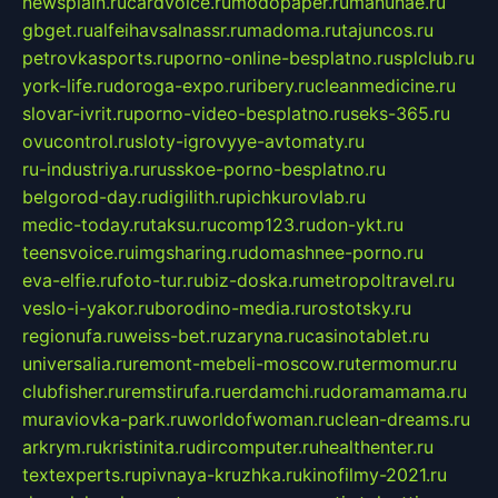
newsplain.ru
cardvoice.ru
modopaper.ru
manunae.ru
gbget.ru
alfeihavsalnassr.ru
madoma.ru
tajuncos.ru
petrovkasports.ru
porno-online-besplatno.ru
splclub.ru
york-life.ru
doroga-expo.ru
ribery.ru
cleanmedicine.ru
slovar-ivrit.ru
porno-video-besplatno.ru
seks-365.ru
ovucontrol.ru
sloty-igrovyye-avtomaty.ru
ru-industriya.ru
russkoe-porno-besplatno.ru
belgorod-day.ru
digilith.ru
pichkurovlab.ru
medic-today.ru
taksu.ru
comp123.ru
don-ykt.ru
teensvoice.ru
imgsharing.ru
domashnee-porno.ru
eva-elfie.ru
foto-tur.ru
biz-doska.ru
metropoltravel.ru
veslo-i-yakor.ru
borodino-media.ru
rostotsky.ru
regionufa.ru
weiss-bet.ru
zaryna.ru
casinotablet.ru
universalia.ru
remont-mebeli-moscow.ru
termomur.ru
clubfisher.ru
remstirufa.ru
erdamchi.ru
doramamama.ru
muraviovka-park.ru
worldofwoman.ru
clean-dreams.ru
arkrym.ru
kristinita.ru
dircomputer.ru
healthenter.ru
textexperts.ru
pivnaya-kruzhka.ru
kinofilmy-2021.ru