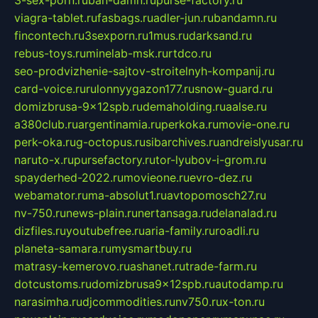
viagra-tablet.ru
fasbags.ru
adler-jun.ru
bandamn.ru
fincontech.ru
3sexporn.ru
1mus.ru
darksand.ru
rebus-toys.ru
minelab-msk.ru
rtdco.ru
seo-prodvizhenie-sajtov-stroitelnyh-kompanij.ru
card-voice.ru
rulonnyygazon177.ru
snow-guard.ru
domizbrusa-9x12spb.ru
demaholding.ru
aalse.ru
a380club.ru
argentinamia.ru
perkoka.ru
movie-one.ru
perk-oka.ru
g-octopus.ru
sibarchives.ru
andreislyusar.ru
naruto-x.ru
pursefactory.ru
tor-lyubov-i-grom.ru
spayderhed-2022.ru
movieone.ru
evro-dez.ru
webamator.ru
ma-absolut1.ru
avtopomosch27.ru
nv-750.ru
news-plain.ru
nertansaga.ru
delanalad.ru
dizfiles.ru
youtubefree.ru
aria-family.ru
roadli.ru
planeta-samara.ru
mysmartbuy.ru
matrasy-kemerovo.ru
ashanet.ru
trade-farm.ru
dotcustoms.ru
domizbrusa9x12spb.ru
autodamp.ru
narasimha.ru
djcommodities.ru
nv750.ru
x-ton.ru