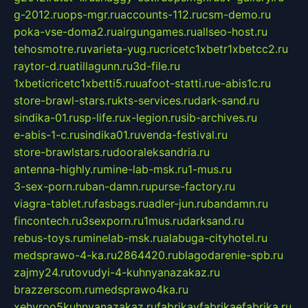
g-2012.ru
ops-mgr.ru
accounts-112.ru
csm-demo.ru
poka-vse-doma2.ru
airgungames.ru
allseo-host.ru
tehosmotre.ru
varieta-yug.ru
cricetc1xbetr1xbetcc2.ru
raytor-d.ru
atillagunn.ru
3d-file.ru
1xbeticricetc1xbetti5.ru
uafoot-statti.ru
e-abis1c.ru
store-brawl-stars.ru
kts-services.ru
dark-sand.ru
sindika-01.ru
sp-life.ru
x-legion.ru
sib-archives.ru
e-abis-1-c.ru
sindika01.ru
venda-festival.ru
store-brawlstars.ru
dooraleksandria.ru
antenna-highly.ru
mine-lab-msk.ru
1-mus.ru
3-sex-porn.ru
ban-damn.ru
purse-factory.ru
viagra-tablet.ru
fasbags.ru
adler-jun.ru
bandamn.ru
fincontech.ru
3sexporn.ru
1mus.ru
darksand.ru
rebus-toys.ru
minelab-msk.ru
alabuga-cityhotel.ru
medsprawo-4-ka.ru
2864420.ru
blagodarenie-spb.ru
zajmy24.ru
tovudyi-4-kuhnyanazakaz.ru
brazzerscom.ru
medsprawo4ka.ru
xehyroo5kuhnyanazakaz.ru
fabrikayfabrikaefabrika.ru