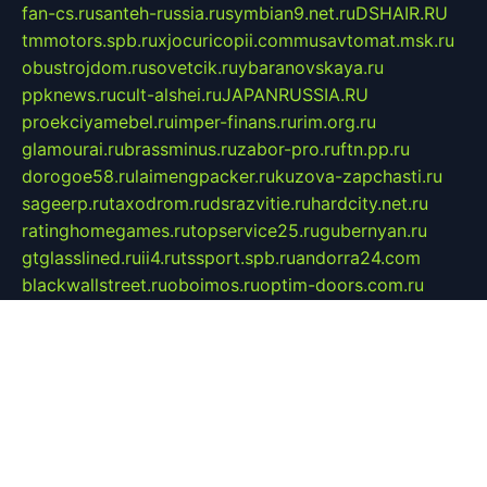
fan-cs.ru
santeh-russia.ru
symbian9.net.ru
DSHAIR.RU
tmmotors.spb.ru
xjocuricopii.com
musavtomat.msk.ru
obustrojdom.ru
sovetcik.ru
ybaranovskaya.ru
ppknews.ru
cult-alshei.ru
JAPANRUSSIA.RU
proekciyamebel.ru
imper-finans.ru
rim.org.ru
glamourai.ru
brassminus.ru
zabor-pro.ru
ftn.pp.ru
dorogoe58.ru
laimengpacker.ru
kuzova-zapchasti.ru
sageerp.ru
taxodrom.ru
dsrazvitie.ru
hardcity.net.ru
ratinghomegames.ru
topservice25.ru
gubernyan.ru
gtglasslined.ru
ii4.ru
tssport.spb.ru
andorra24.com
blackwallstreet.ru
oboimos.ru
optim-doors.com.ru
ikuch.ru
nycr.org.ru
npa21.ru
vremya-ch.spb.ru
desert000.ru
ivtorgi.ru
ifiori.ru
catalog-statei.ru
dcv.org.ru
spetsmaster174.ru
ipkameryhiseeu.ru
dum26.ru
ruspol.spb.ru
fr-opendp.ru
kam-solnyshko.ru
cheyenne-arapaho.ru
sevzapmetal.spb.ru
ted-lapidus.spb.ru
parasite-eliminator.ru
sigma-complete.ru
modernworld.ru
dama-moda.ru