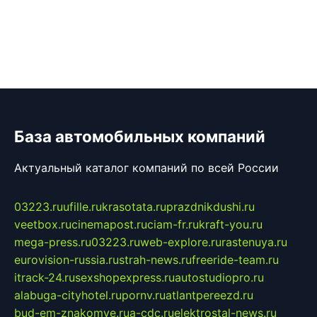
База автомобильных компаний
Актуальный каталог компаний по всей России
03223.ru
ufille.ru
krasotata.ru
prazdnikdushi.ru
veetbox.ru
cinemapost.ru
ciam-fr.ru
kraft-you.ru
mega-press.ru
03223.ru
web-explore.ru
rastenuya.ru
eurovision-russia.ru
strah-news.ru
freeride-team.ru
itrack-24.ru
sexshopexpress.ru
autostudiopro.ru
alabuga-cityhotel.ru
pornv.ru
atlantpereezd.ru
bud-em-znakomye.ru
a-cdc.ru
elektrostal-news.ru