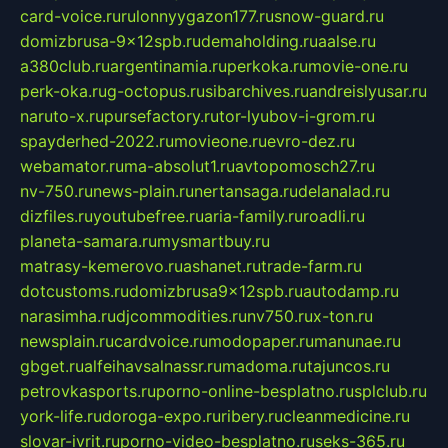
card-voice.ru
rulonnyygazon177.ru
snow-guard.ru
domizbrusa-9x12spb.ru
demaholding.ru
aalse.ru
a380club.ru
argentinamia.ru
perkoka.ru
movie-one.ru
perk-oka.ru
g-octopus.ru
sibarchives.ru
andreislyusar.ru
naruto-x.ru
pursefactory.ru
tor-lyubov-i-grom.ru
spayderhed-2022.ru
movieone.ru
evro-dez.ru
webamator.ru
ma-absolut1.ru
avtopomosch27.ru
nv-750.ru
news-plain.ru
nertansaga.ru
delanalad.ru
dizfiles.ru
youtubefree.ru
aria-family.ru
roadli.ru
planeta-samara.ru
mysmartbuy.ru
matrasy-kemerovo.ru
ashanet.ru
trade-farm.ru
dotcustoms.ru
domizbrusa9x12spb.ru
autodamp.ru
narasimha.ru
djcommodities.ru
nv750.ru
x-ton.ru
newsplain.ru
cardvoice.ru
modopaper.ru
manunae.ru
gbget.ru
alfeihavsalnassr.ru
madoma.ru
tajuncos.ru
petrovkasports.ru
porno-online-besplatno.ru
splclub.ru
york-life.ru
doroga-expo.ru
ribery.ru
cleanmedicine.ru
slovar-ivrit.ru
porno-video-besplatno.ru
seks-365.ru