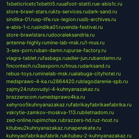
1xbeticricetc1xbetti5.ru
uafoot-statti.ru
e-abis1c.ru
store-brawl-stars.ru
kts-services.ru
dark-sand.ru
sindika-01.ru
sp-life.ru
x-legion.ru
sib-archives.ru
e-abis-1-c.ru
sindika01.ru
venda-festival.ru
store-brawlstars.ru
dooraleksandria.ru
antenna-highly.ru
mine-lab-msk.ru
1-mus.ru
3-sex-porn.ru
ban-damn.ru
purse-factory.ru
viagra-tablet.ru
fasbags.ru
adler-jun.ru
bandamn.ru
fincontech.ru
3sexporn.ru
1mus.ru
darksand.ru
rebus-toys.ru
minelab-msk.ru
alabuga-cityhotel.ru
medsprawo-4-ka.ru
2864420.ru
blagodarenie-spb.ru
zajmy24.ru
tovudyi-4-kuhnyanazakaz.ru
brazzerscom.ru
medsprawo4ka.ru
xehyroo5kuhnyanazakaz.ru
fabrikayfabrikaefabrika.ru
vskrytie-zamkov-moskva-113.ru
biletnadom.ru
zed-online.ru
pimchax.ru
brazzers-hd.ru
z-host.ru
kitubeu2kuhnyanazakaz.ru
naperekate.ru
kuhnyaofabrikaufabrik.ru
kitubeu-2-kuhnyanazakaz.ru