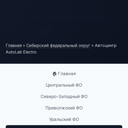
База автомобильных
компаний
Главная
»
Сибирский федеральный округ
» Автоцентр
AutoLab Electro
🏠 Главная
Центральный ФО
Северо-Западный ФО
Приволжский ФО
Уральский ФО