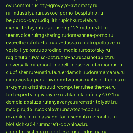
ovucontrol.ru
sloty-igrovyye-avtomaty.ru
ru-industriya.ru
russkoe-porno-besplatno.ru
belgorod-day.ru
digilith.ru
pichkurovlab.ru
medic-today.ru
taksu.ru
comp123.ru
don-ykt.ru
teensvoice.ru
imgsharing.ru
domashnee-porno.ru
eva-elfie.ru
foto-tur.ru
biz-doska.ru
metropoltravel.ru
veslo-i-yakor.ru
borodino-media.ru
rostotsky.ru
regionufa.ru
weiss-bet.ru
zaryna.ru
casinotablet.ru
universalia.ru
remont-mebeli-moscow.ru
termomur.ru
clubfisher.ru
remstirufa.ru
erdamchi.ru
doramamama.ru
muraviovka-park.ru
worldofwoman.ru
clean-dreams.ru
arkrym.ru
kristinita.ru
dircomputer.ru
healthenter.ru
textexperts.ru
pivnaya-kruzhka.ru
kinofilmy-2021.ru
demolalapaluza.ru
tanyavanya.ru
remstir-tolyatti.ru
msdip.ru
jdol.ru
sokolovr.ru
newtech-spb.ru
rezemkleim.ru
massage-tai.ru
seonub.ru
zvonitut.ru
biolisichka24.ru
mncraft-download.ru
algoritm-sistema.ru
godflesh.ru
ru-industria.ru