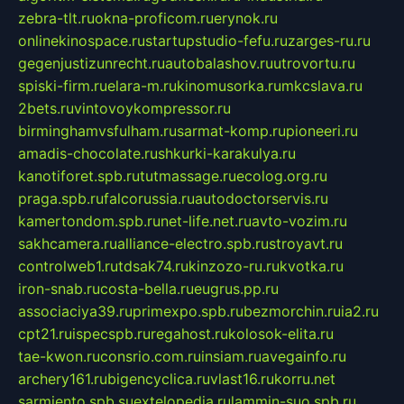
zebra-tlt.ru
okna-proficom.ru
erynok.ru
onlinekinospace.ru
startupstudio-fefu.ru
zarges-ru.ru
gegenjustizunrecht.ru
autobalashov.ru
utrovortu.ru
spiski-firm.ru
elara-m.ru
kinomusorka.ru
mkcslava.ru
2bets.ru
vintovoykompressor.ru
birminghamvsfulham.ru
sarmat-komp.ru
pioneeri.ru
amadis-chocolate.ru
shkurki-karakulya.ru
kanotiforet.spb.ru
tutmassage.ru
ecolog.org.ru
praga.spb.ru
falcorussia.ru
autodoctorservis.ru
kamertondom.spb.ru
net-life.net.ru
avto-vozim.ru
sakhcamera.ru
alliance-electro.spb.ru
stroyavt.ru
controlweb1.ru
tdsak74.ru
kinzozo-ru.ru
kvotka.ru
iron-snab.ru
costa-bella.ru
eugrus.pp.ru
associaciya39.ru
primexpo.spb.ru
bezmorchin.ru
ia2.ru
cpt21.ru
ispecspb.ru
regahost.ru
kolosok-elita.ru
tae-kwon.ru
consrio.com.ru
insiam.ru
avegainfo.ru
archery161.ru
bigencyclica.ru
vlast16.ru
korru.net
sarmiento.spb.su
extelopedia.ru
lammin-suo.spb.ru