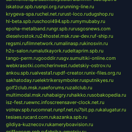
iskatour.spb.ru
snpi.org.ru
running-line.ru
krygeva-spa.ru
chel.net.ru
rust-loco.ru
dugshop.ru
hl-beta.spb.ru
school494.spb.ru
mymubaby.ru
epoha-metalband.ru
ngr.spb.ru
rusgosnews.com
dieselvostok.ru
24hostel.msk.ru
w-dev.ru
f-ship.ru
regsmi.ru
filmnetwork.ru
malinasp.ru
kinosvin.ru
h2o-salon.ru
malutkayork.ru
deltaprim.spb.ru
tango-perm.ru
gooddir.ru
sgv.su
multiki-online.com
webkrasotki.com
cherinvest.ru
detskiy-ostrov.ru
ankou.spb.ru
alvesta1.ru
pdf-creator.ru
nix-files.org.ru
sakhatoday.ru
elektrikersymboler.ru
sputnikyes.ru
golf2club.msk.ru
aeforums.ru
zallclub.ru
multimodal.msk.ru
habaigry.ru
haikko.ru
sobakopedia.ru
isz-fest.ru
ewnc.info
screensaver-clock.net.ru
volnav.spb.ru
comnat.ru
npf.net.ru
7bit.pp.ru
kalugatur.ru
tesiaes.ru
card.com.ru
kazanka.spb.ru
gildiya-kuznecov.ru
kameryboavision.ru
griffoncom.spb.ru
fabrika-emotsiy.ru