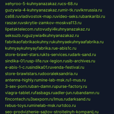
xehyroo-5-kuhnyanazakaz.ru
cs-68.ru
guzywia-4-kuhnyanazakaz.ru
mir-tk.ru
vlknrussia.ru
cs68.ru
vladivostok-map.ru
video-seks.ru
bankaribi.ru
raszar.ru
vskrytie-zamkov-moskva113.ru
lipetsktelecom.ru
tovudyi4kuhnyanazakaz.ru
seksuzb.ru
guzywia4kuhnyanazakaz.ru
fabrikaofabrikaokuhny.ru
kuhnyaekuhnyaafabrika.ru
kuhnyaykuhnyayfabrika.ru
e-abis1c.ru
store-brawl-stars.ru
kts-services.ru
dark-sand.ru
sindika-01.ru
sp-life.ru
x-legion.ru
sib-archives.ru
e-abis-1-c.ru
sindika01.ru
venda-festival.ru
store-brawlstars.ru
dooraleksandria.ru
antenna-highly.ru
mine-lab-msk.ru
1-mus.ru
3-sex-porn.ru
ban-damn.ru
purse-factory.ru
viagra-tablet.ru
fasbags.ru
adler-jun.ru
bandamn.ru
fincontech.ru
3sexporn.ru
1mus.ru
darksand.ru
rebus-toys.ru
minelab-msk.ru
rtdco.ru
seo-prodvizhenie-sajtov-stroitelnyh-kompanij.ru