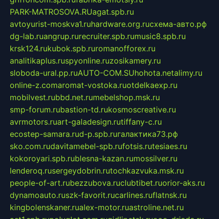
PARK-MATROSOVA.RU
agat.spb.ru
avtoyurist-moskva1.ru
hardware.org.ru
схема-авто.рф
dg-lab.ru
angrup.ru
recruiter.spb.ru
music8.spb.ru
krsk124.ru
kubok.spb.ru
romanofforex.ru
analitikaplus.ru
spyonline.ru
zosikamery.ru
sloboda-ural.pp.ru
AUTO-COM.SU
hohota.net
alimy.ru
online-z.com
aromat-vostoka.ru
otdelkaexp.ru
mobilvest.ru
bbd.net.ru
mebelshop.msk.ru
smp-forum.ru
bastion-td.ru
kosmoscreative.ru
avrmotors.ru
art-galadesign.ru
tiffany-c.ru
ecostep-samara.ru
d-p.spb.ru
галактика73.рф
sko.com.ru
davitamebel-spb.ru
fotsis.ru
tesiaes.ru
kokoroyari.spb.ru
blesna-kazan.ru
mossilver.ru
lenderoq.ru
sergeydobrin.ru
tochkazvuka.msk.ru
people-of-art.ru
bezzubova.ru
clubtibet.ru
orior-aks.ru
dynamoauto.ru
szk-favorit.ru
carlines.ru
flatnsk.ru
kingbolenskaner.ru
alex-motor.ru
astroline.net.ru