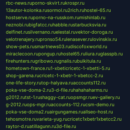
rbc-news.ru
porno-skvirt.ru
krospr.ru
13autor-kolonka.ru
sormol.ru
2rich.ru
hostel-65.ru
hostserve.ru
porno-na-russkom.ru
mishinlab.ru
neznobi.ru
bigfatcc.ru
habble.ru
starbucksvia.ru
delfinet.ru
silvernano.ru
elestal.ru
vektor-doroga.ru
velotrenajery.ru
pronso54.ru
lenasever.ru
lovinskix.ru
show-pets.ru
smartnews03.ru
discofoxworld.ru
miraclecoon.ru
pongup.ru
hostel65.ru
liura.ru
glasspb.ru
firehunters.ru
gribowo.ru
gnalis.ru
bulkitula.ru
hometown-france.ru
1-xbeticricetc-1-xbetti-5.ru
shop-garena.ru
cricetc-1-xbetr-1-xbetcc-2.ru
one-life-story.ru
top-halyava.ru
accounts112.ru
poka-vse-doma-2.ru
3-d-file.ru
hahahaharms.ru
g2012.ru
tst-1.ru
shaggy-cat.ru
opsmgr.ru
ev-gallery.ru
g-2012.ru
ops-mgr.ru
accounts-112.ru
csm-demo.ru
poka-vse-doma2.ru
airgungames.ru
allseo-host.ru
tehosmotre.ru
varieta-yug.ru
cricetc1xbetr1xbetcc2.ru
raytor-d.ru
atillagunn.ru
3d-file.ru