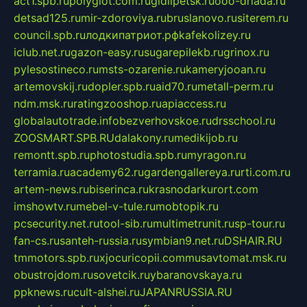
act1.spb.ru
polyglot.com.ru
gidlipetsk.ru
ooo-driada.ru
detsad125.ru
mir-zdoroviya.ru
bruslanovo.ru
siterem.ru
council.spb.ru
лодкипатриот.рф
kafekolizey.ru
iclub.net.ru
gazon-easy.ru
sugarepilekb.ru
grinox.ru
pylesostineco.ru
msts-ozarenie.ru
kameryjooan.ru
artemovskij.ru
dopler.spb.ru
aid70.ru
metall-perm.ru
ndm.msk.ru
ratingzooshop.ru
apiaccess.ru
globalautotrade.info
bezverhovskoe.ru
drsschool.ru
ZOOSMART.SPB.RU
dalakony.ru
medikijob.ru
remontt.spb.ru
photostudia.spb.ru
myragon.ru
terramia.ru
academy62.ru
gardengallereya.ru
rti.com.ru
artem-news.ru
biserinca.ru
krasnodarkurort.com
imshowtv.ru
mebel-v-tule.ru
mobtopik.ru
pcsecurity.net.ru
tool-sib.ru
multimetrunit.ru
sp-tour.ru
fan-cs.ru
santeh-russia.ru
symbian9.net.ru
DSHAIR.RU
tmmotors.spb.ru
xjocuricopii.com
musavtomat.msk.ru
obustrojdom.ru
sovetcik.ru
ybaranovskaya.ru
ppknews.ru
cult-alshei.ru
JAPANRUSSIA.RU