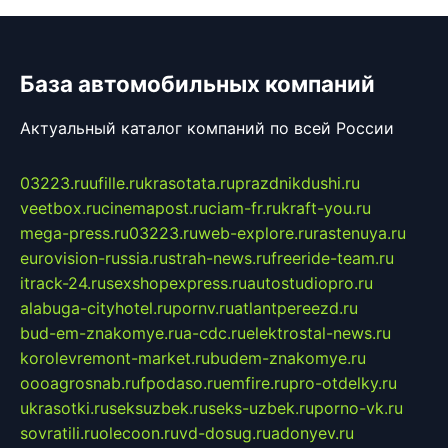
База автомобильных компаний
Актуальный каталог компаний по всей России
03223.ru
ufille.ru
krasotata.ru
prazdnikdushi.ru
veetbox.ru
cinemapost.ru
ciam-fr.ru
kraft-you.ru
mega-press.ru
03223.ru
web-explore.ru
rastenuya.ru
eurovision-russia.ru
strah-news.ru
freeride-team.ru
itrack-24.ru
sexshopexpress.ru
autostudiopro.ru
alabuga-cityhotel.ru
pornv.ru
atlantpereezd.ru
bud-em-znakomye.ru
a-cdc.ru
elektrostal-news.ru
korolevremont-market.ru
budem-znakomye.ru
oooagrosnab.ru
fpodaso.ru
emfire.ru
pro-otdelky.ru
ukrasotki.ru
seksuzbek.ru
seks-uzbek.ru
porno-vk.ru
sovratili.ru
olecoon.ru
vd-dosug.ru
adonyev.ru