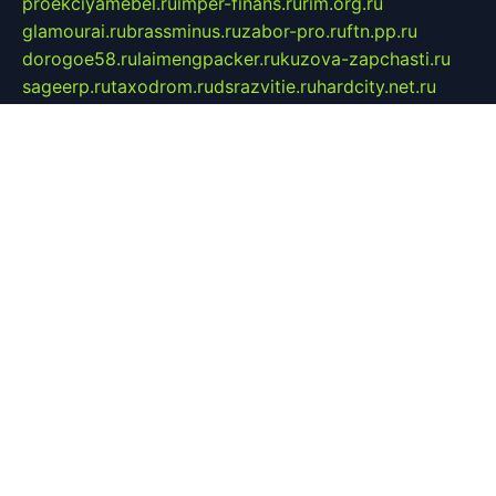
proekciyamebel.ru
imper-finans.ru
rim.org.ru
glamourai.ru
brassminus.ru
zabor-pro.ru
ftn.pp.ru
dorogoe58.ru
laimengpacker.ru
kuzova-zapchasti.ru
sageerp.ru
taxodrom.ru
dsrazvitie.ru
hardcity.net.ru
ratinghomegames.ru
topservice25.ru
gubernyan.ru
gtglasslined.ru
ii4.ru
tssport.spb.ru
andorra24.com
blackwallstreet.ru
oboimos.ru
optim-doors.com.ru
ikuch.ru
nycr.org.ru
npa21.ru
vremya-ch.spb.ru
desert000.ru
ivtorgi.ru
ifiori.ru
catalog-statei.ru
dcv.org.ru
spetsmaster174.ru
ipkameryhiseeu.ru
dum26.ru
ruspol.spb.ru
fr-opendp.ru
kam-solnyshko.ru
cheyenne-arapaho.ru
sevzapmetal.spb.ru
ted-lapidus.spb.ru
parasite-eliminator.ru
sigma-complete.ru
modernworld.ru
dama-moda.ru
eholot-group.ru
sk-nvkz.ru
DRONGOLD.RU
democratia2.ru
i-farmer.ru
mass-sport.org
jablonex.spb.ru
bookmess.ru
linkword.ru
refineua.com.ru
cs-spec.net.ru
altay-mebel.ru