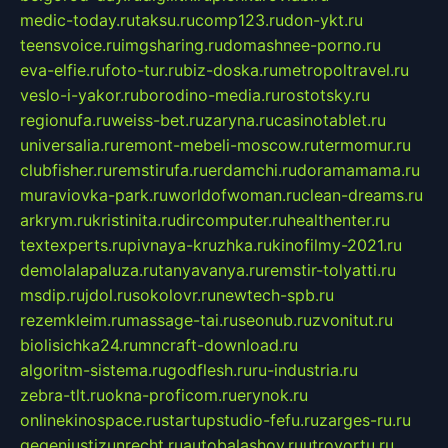
medic-today.ru
taksu.ru
comp123.ru
don-ykt.ru
teensvoice.ru
imgsharing.ru
domashnee-porno.ru
eva-elfie.ru
foto-tur.ru
biz-doska.ru
metropoltravel.ru
veslo-i-yakor.ru
borodino-media.ru
rostotsky.ru
regionufa.ru
weiss-bet.ru
zaryna.ru
casinotablet.ru
universalia.ru
remont-mebeli-moscow.ru
termomur.ru
clubfisher.ru
remstirufa.ru
erdamchi.ru
doramamama.ru
muraviovka-park.ru
worldofwoman.ru
clean-dreams.ru
arkrym.ru
kristinita.ru
dircomputer.ru
healthenter.ru
textexperts.ru
pivnaya-kruzhka.ru
kinofilmy-2021.ru
demolalapaluza.ru
tanyavanya.ru
remstir-tolyatti.ru
msdip.ru
jdol.ru
sokolovr.ru
newtech-spb.ru
rezemkleim.ru
massage-tai.ru
seonub.ru
zvonitut.ru
biolisichka24.ru
mncraft-download.ru
algoritm-sistema.ru
godflesh.ru
ru-industria.ru
zebra-tlt.ru
okna-proficom.ru
erynok.ru
onlinekinospace.ru
startupstudio-fefu.ru
zarges-ru.ru
gegenjustizunrecht.ru
autobalashov.ru
utrovortu.ru