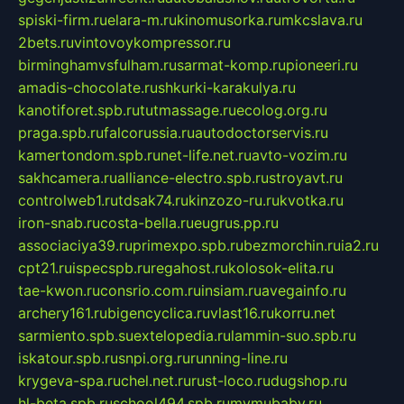
spiski-firm.ru
elara-m.ru
kinomusorka.ru
mkcslava.ru
2bets.ru
vintovoykompressor.ru
birminghamvsfulham.ru
sarmat-komp.ru
pioneeri.ru
amadis-chocolate.ru
shkurki-karakulya.ru
kanotiforet.spb.ru
tutmassage.ru
ecolog.org.ru
praga.spb.ru
falcorussia.ru
autodoctorservis.ru
kamertondom.spb.ru
net-life.net.ru
avto-vozim.ru
sakhcamera.ru
alliance-electro.spb.ru
stroyavt.ru
controlweb1.ru
tdsak74.ru
kinzozo-ru.ru
kvotka.ru
iron-snab.ru
costa-bella.ru
eugrus.pp.ru
associaciya39.ru
primexpo.spb.ru
bezmorchin.ru
ia2.ru
cpt21.ru
ispecspb.ru
regahost.ru
kolosok-elita.ru
tae-kwon.ru
consrio.com.ru
insiam.ru
avegainfo.ru
archery161.ru
bigencyclica.ru
vlast16.ru
korru.net
sarmiento.spb.su
extelopedia.ru
lammin-suo.spb.ru
iskatour.spb.ru
snpi.org.ru
running-line.ru
krygeva-spa.ru
chel.net.ru
rust-loco.ru
dugshop.ru
hl-beta.spb.ru
school494.spb.ru
mymubaby.ru