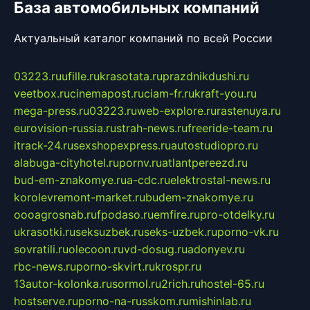
База автомобильных компаний
Актуальный каталог компаний по всей России
03223.ru
ufille.ru
krasotata.ru
prazdnikdushi.ru
veetbox.ru
cinemapost.ru
ciam-fr.ru
kraft-you.ru
mega-press.ru
03223.ru
web-explore.ru
rastenuya.ru
eurovision-russia.ru
strah-news.ru
freeride-team.ru
itrack-24.ru
sexshopexpress.ru
autostudiopro.ru
alabuga-cityhotel.ru
pornv.ru
atlantpereezd.ru
bud-em-znakomye.ru
a-cdc.ru
elektrostal-news.ru
korolevremont-market.ru
budem-znakomye.ru
oooagrosnab.ru
fpodaso.ru
emfire.ru
pro-otdelky.ru
ukrasotki.ru
seksuzbek.ru
seks-uzbek.ru
porno-vk.ru
sovratili.ru
olecoon.ru
vd-dosug.ru
adonyev.ru
rbc-news.ru
porno-skvirt.ru
krospr.ru
13autor-kolonka.ru
sormol.ru
2rich.ru
hostel-65.ru
hostserve.ru
porno-na-russkom.ru
mishinlab.ru