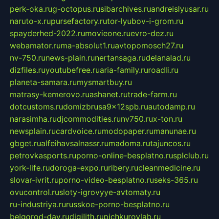
perk-oka.ru
g-octopus.ru
sibarchives.ru
andreislyusar.ru
naruto-x.ru
pursefactory.ru
tor-lyubov-i-grom.ru
spayderhed-2022.ru
movieone.ru
evro-dez.ru
webamator.ru
ma-absolut1.ru
avtopomosch27.ru
nv-750.ru
news-plain.ru
nertansaga.ru
delanalad.ru
dizfiles.ru
youtubefree.ru
aria-family.ru
roadli.ru
planeta-samara.ru
mysmartbuy.ru
matrasy-kemerovo.ru
ashanet.ru
trade-farm.ru
dotcustoms.ru
domizbrusa9x12spb.ru
autodamp.ru
narasimha.ru
djcommodities.ru
nv750.ru
x-ton.ru
newsplain.ru
cardvoice.ru
modopaper.ru
manunae.ru
gbget.ru
alfeihavsalnassr.ru
madoma.ru
tajuncos.ru
petrovkasports.ru
porno-online-besplatno.ru
splclub.ru
york-life.ru
doroga-expo.ru
ribery.ru
cleanmedicine.ru
slovar-ivrit.ru
porno-video-besplatno.ru
seks-365.ru
ovucontrol.ru
sloty-igrovyye-avtomaty.ru
ru-industriya.ru
russkoe-porno-besplatno.ru
belgorod-day.ru
digilith.ru
pichkurovlab.ru