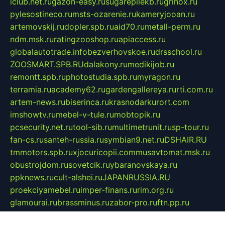
iclub.net.ru
gazon-easy.ru
sugarepilekb.ru
grinox.ru
pylesostineco.ru
msts-ozarenie.ru
kameryjooan.ru
artemovskij.ru
dopler.spb.ru
aid70.ru
metall-perm.ru
ndm.msk.ru
ratingzooshop.ru
apiaccess.ru
globalautotrade.info
bezverhovskoe.ru
drsschool.ru
ZOOSMART.SPB.RU
dalakony.ru
medikijob.ru
remontt.spb.ru
photostudia.spb.ru
myragon.ru
terramia.ru
academy62.ru
gardengallereya.ru
rti.com.ru
artem-news.ru
biserinca.ru
krasnodarkurort.com
imshowtv.ru
mebel-v-tule.ru
mobtopik.ru
pcsecurity.net.ru
tool-sib.ru
multimetrunit.ru
sp-tour.ru
fan-cs.ru
santeh-russia.ru
symbian9.net.ru
DSHAIR.RU
tmmotors.spb.ru
xjocuricopii.com
musavtomat.msk.ru
obustrojdom.ru
sovetcik.ru
ybaranovskaya.ru
ppknews.ru
cult-alshei.ru
JAPANRUSSIA.RU
proekciyamebel.ru
imper-finans.ru
rim.org.ru
glamourai.ru
brassminus.ru
zabor-pro.ru
ftn.pp.ru
dorogoe58.ru
laimengpacker.ru
kuzova-zapchasti.ru