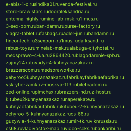
e-abis-1-c.ru
sindika01.ru
venda-festival.ru
store-brawlstars.ru
dooraleksandria.ru
antenna-highly.ru
mine-lab-msk.ru
1-mus.ru
3-sex-porn.ru
ban-damn.ru
purse-factory.ru
viagra-tablet.ru
fasbags.ru
adler-jun.ru
bandamn.ru
fincontech.ru
3sexporn.ru
1mus.ru
darksand.ru
rebus-toys.ru
minelab-msk.ru
alabuga-cityhotel.ru
medsprawo-4-ka.ru
2864420.ru
blagodarenie-spb.ru
zajmy24.ru
tovudyi-4-kuhnyanazakaz.ru
brazzerscom.ru
medsprawo4ka.ru
xehyroo5kuhnyanazakaz.ru
fabrikayfabrikaefabrika.ru
vskrytie-zamkov-moskva-113.ru
biletnadom.ru
zed-online.ru
pimchax.ru
brazzers-hd.ru
z-host.ru
kitubeu2kuhnyanazakaz.ru
naperekate.ru
kuhnyaofabrikaufabrik.ru
kitubeu-2-kuhnyanazakaz.ru
xehyroo-5-kuhnyanazakaz.ru
cs-68.ru
guzywia-4-kuhnyanazakaz.ru
mir-tk.ru
vlknrussia.ru
cs68.ru
vladivostok-map.ru
video-seks.ru
bankaribi.ru