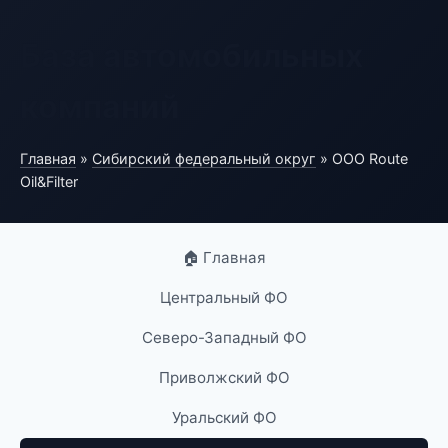
База автомобильных
компаний
Главная
»
Сибирский федеральный округ
» ООО Route
Oil&Filter
🏠 Главная
Центральный ФО
Северо-Западный ФО
Приволжский ФО
Уральский ФО