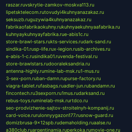
raszar.ru
vskrytie-zamkov-moskva113.ru
lipetsktelecom.ru
tovudyi4kuhnyanazakaz.ru
seksuzb.ru
guzywia4kuhnyanazakaz.ru
fabrikaofabrikaokuhny.ru
kuhnyaekuhnyaafabrika.ru
kuhnyaykuhnyayfabrika.ru
e-abis1c.ru
store-brawl-stars.ru
kts-services.ru
dark-sand.ru
sindika-01.ru
sp-life.ru
x-legion.ru
sib-archives.ru
e-abis-1-c.ru
sindika01.ru
venda-festival.ru
store-brawlstars.ru
dooraleksandria.ru
antenna-highly.ru
mine-lab-msk.ru
1-mus.ru
3-sex-porn.ru
ban-damn.ru
purse-factory.ru
viagra-tablet.ru
fasbags.ru
adler-jun.ru
bandamn.ru
fincontech.ru
3sexporn.ru
1mus.ru
darksand.ru
rebus-toys.ru
minelab-msk.ru
rtdco.ru
seo-prodvizhenie-sajtov-stroitelnyh-kompanij.ru
card-voice.ru
rulonnyygazon177.ru
snow-guard.ru
domizbrusa-9x12spb.ru
demaholding.ru
aalse.ru
a380club.ru
argentinamia.ru
perkoka.ru
movie-one.ru