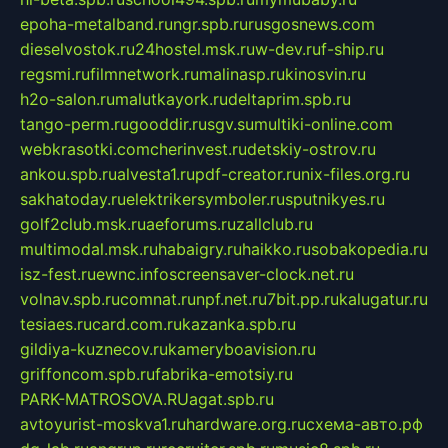
epoha-metalband.ru
ngr.spb.ru
rusgosnews.com
dieselvostok.ru
24hostel.msk.ru
w-dev.ru
f-ship.ru
regsmi.ru
filmnetwork.ru
malinasp.ru
kinosvin.ru
h2o-salon.ru
malutkayork.ru
deltaprim.spb.ru
tango-perm.ru
gooddir.ru
sgv.su
multiki-online.com
webkrasotki.com
cherinvest.ru
detskiy-ostrov.ru
ankou.spb.ru
alvesta1.ru
pdf-creator.ru
nix-files.org.ru
sakhatoday.ru
elektrikersymboler.ru
sputnikyes.ru
golf2club.msk.ru
aeforums.ru
zallclub.ru
multimodal.msk.ru
habaigry.ru
haikko.ru
sobakopedia.ru
isz-fest.ru
ewnc.info
screensaver-clock.net.ru
volnav.spb.ru
comnat.ru
npf.net.ru
7bit.pp.ru
kalugatur.ru
tesiaes.ru
card.com.ru
kazanka.spb.ru
gildiya-kuznecov.ru
kameryboavision.ru
griffoncom.spb.ru
fabrika-emotsiy.ru
PARK-MATROSOVA.RU
agat.spb.ru
avtoyurist-moskva1.ru
hardware.org.ru
схема-авто.рф