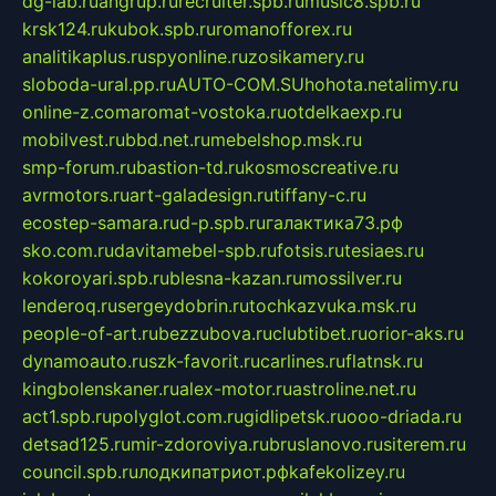
dg-lab.ru
angrup.ru
recruiter.spb.ru
music8.spb.ru
krsk124.ru
kubok.spb.ru
romanofforex.ru
analitikaplus.ru
spyonline.ru
zosikamery.ru
sloboda-ural.pp.ru
AUTO-COM.SU
hohota.net
alimy.ru
online-z.com
aromat-vostoka.ru
otdelkaexp.ru
mobilvest.ru
bbd.net.ru
mebelshop.msk.ru
smp-forum.ru
bastion-td.ru
kosmoscreative.ru
avrmotors.ru
art-galadesign.ru
tiffany-c.ru
ecostep-samara.ru
d-p.spb.ru
галактика73.рф
sko.com.ru
davitamebel-spb.ru
fotsis.ru
tesiaes.ru
kokoroyari.spb.ru
blesna-kazan.ru
mossilver.ru
lenderoq.ru
sergeydobrin.ru
tochkazvuka.msk.ru
people-of-art.ru
bezzubova.ru
clubtibet.ru
orior-aks.ru
dynamoauto.ru
szk-favorit.ru
carlines.ru
flatnsk.ru
kingbolenskaner.ru
alex-motor.ru
astroline.net.ru
act1.spb.ru
polyglot.com.ru
gidlipetsk.ru
ooo-driada.ru
detsad125.ru
mir-zdoroviya.ru
bruslanovo.ru
siterem.ru
council.spb.ru
лодкипатриот.рф
kafekolizey.ru