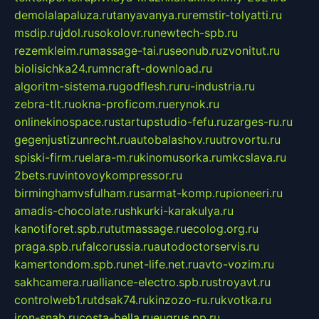
demolalapaluza.ru
tanyavanya.ru
remstir-tolyatti.ru
msdip.ru
jdol.ru
sokolovr.ru
newtech-spb.ru
rezemkleim.ru
massage-tai.ru
seonub.ru
zvonitut.ru
biolisichka24.ru
mncraft-download.ru
algoritm-sistema.ru
godflesh.ru
ru-industria.ru
zebra-tlt.ru
okna-proficom.ru
erynok.ru
onlinekinospace.ru
startupstudio-fefu.ru
zarges-ru.ru
gegenjustizunrecht.ru
autobalashov.ru
utrovortu.ru
spiski-firm.ru
elara-m.ru
kinomusorka.ru
mkcslava.ru
2bets.ru
vintovoykompressor.ru
birminghamvsfulham.ru
sarmat-komp.ru
pioneeri.ru
amadis-chocolate.ru
shkurki-karakulya.ru
kanotiforet.spb.ru
tutmassage.ru
ecolog.org.ru
praga.spb.ru
falcorussia.ru
autodoctorservis.ru
kamertondom.spb.ru
net-life.net.ru
avto-vozim.ru
sakhcamera.ru
alliance-electro.spb.ru
stroyavt.ru
controlweb1.ru
tdsak74.ru
kinzozo-ru.ru
kvotka.ru
iron-snab.ru
costa-bella.ru
eugrus.pp.ru