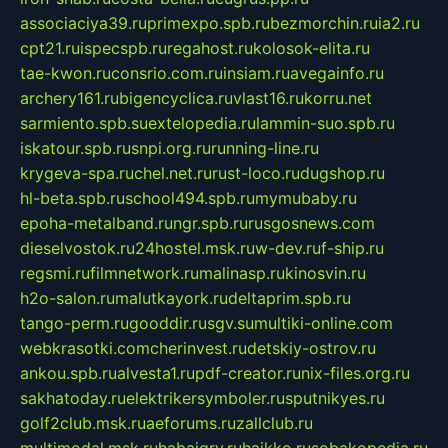
associaciya39.ru
primexpo.spb.ru
bezmorchin.ru
ia2.ru
cpt21.ru
ispecspb.ru
regahost.ru
kolosok-elita.ru
tae-kwon.ru
consrio.com.ru
insiam.ru
avegainfo.ru
archery161.ru
bigencyclica.ru
vlast16.ru
korru.net
sarmiento.spb.su
extelopedia.ru
lammin-suo.spb.ru
iskatour.spb.ru
snpi.org.ru
running-line.ru
krygeva-spa.ru
chel.net.ru
rust-loco.ru
dugshop.ru
hl-beta.spb.ru
school494.spb.ru
mymubaby.ru
epoha-metalband.ru
ngr.spb.ru
rusgosnews.com
dieselvostok.ru
24hostel.msk.ru
w-dev.ru
f-ship.ru
regsmi.ru
filmnetwork.ru
malinasp.ru
kinosvin.ru
h2o-salon.ru
malutkayork.ru
deltaprim.spb.ru
tango-perm.ru
gooddir.ru
sgv.su
multiki-online.com
webkrasotki.com
cherinvest.ru
detskiy-ostrov.ru
ankou.spb.ru
alvesta1.ru
pdf-creator.ru
nix-files.org.ru
sakhatoday.ru
elektrikersymboler.ru
sputnikyes.ru
golf2club.msk.ru
aeforums.ru
zallclub.ru
multimodal.msk.ru
habaigry.ru
haikko.ru
sobakopedia.ru