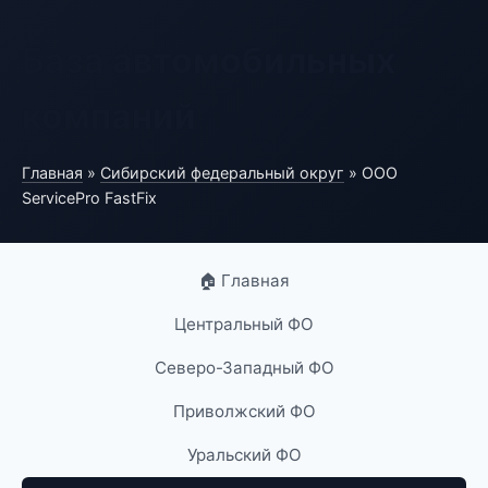
База автомобильных
компаний
Главная
»
Сибирский федеральный округ
» ООО
ServicePro FastFix
🏠 Главная
Центральный ФО
Северо-Западный ФО
Приволжский ФО
Уральский ФО