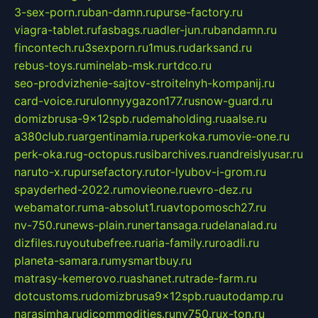
3-sex-porn.ru
ban-damn.ru
purse-factory.ru
viagra-tablet.ru
fasbags.ru
adler-jun.ru
bandamn.ru
fincontech.ru
3sexporn.ru
1mus.ru
darksand.ru
rebus-toys.ru
minelab-msk.ru
rtdco.ru
seo-prodvizhenie-sajtov-stroitelnyh-kompanij.ru
card-voice.ru
rulonnyygazon177.ru
snow-guard.ru
domizbrusa-9x12spb.ru
demaholding.ru
aalse.ru
a380club.ru
argentinamia.ru
perkoka.ru
movie-one.ru
perk-oka.ru
g-octopus.ru
sibarchives.ru
andreislyusar.ru
naruto-x.ru
pursefactory.ru
tor-lyubov-i-grom.ru
spayderhed-2022.ru
movieone.ru
evro-dez.ru
webamator.ru
ma-absolut1.ru
avtopomosch27.ru
nv-750.ru
news-plain.ru
nertansaga.ru
delanalad.ru
dizfiles.ru
youtubefree.ru
aria-family.ru
roadli.ru
planeta-samara.ru
mysmartbuy.ru
matrasy-kemerovo.ru
ashanet.ru
trade-farm.ru
dotcustoms.ru
domizbrusa9x12spb.ru
autodamp.ru
narasimha.ru
djcommodities.ru
nv750.ru
x-ton.ru