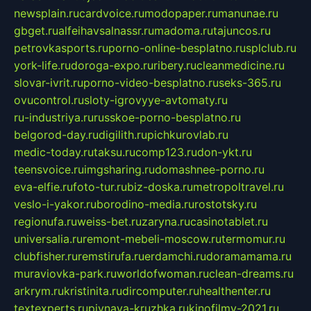
newsplain.ru
cardvoice.ru
modopaper.ru
manunae.ru
gbget.ru
alfeihavsalnassr.ru
madoma.ru
tajuncos.ru
petrovkasports.ru
porno-online-besplatno.ru
splclub.ru
york-life.ru
doroga-expo.ru
ribery.ru
cleanmedicine.ru
slovar-ivrit.ru
porno-video-besplatno.ru
seks-365.ru
ovucontrol.ru
sloty-igrovyye-avtomaty.ru
ru-industriya.ru
russkoe-porno-besplatno.ru
belgorod-day.ru
digilith.ru
pichkurovlab.ru
medic-today.ru
taksu.ru
comp123.ru
don-ykt.ru
teensvoice.ru
imgsharing.ru
domashnee-porno.ru
eva-elfie.ru
foto-tur.ru
biz-doska.ru
metropoltravel.ru
veslo-i-yakor.ru
borodino-media.ru
rostotsky.ru
regionufa.ru
weiss-bet.ru
zaryna.ru
casinotablet.ru
universalia.ru
remont-mebeli-moscow.ru
termomur.ru
clubfisher.ru
remstirufa.ru
erdamchi.ru
doramamama.ru
muraviovka-park.ru
worldofwoman.ru
clean-dreams.ru
arkrym.ru
kristinita.ru
dircomputer.ru
healthenter.ru
textexperts.ru
pivnaya-kruzhka.ru
kinofilmy-2021.ru