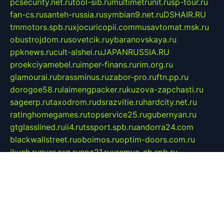
pcsecurity.net.ru
tool-sib.ru
multimetrunit.ru
sp-tour.ru
fan-cs.ru
santeh-russia.ru
symbian9.net.ru
DSHAIR.RU
tmmotors.spb.ru
xjocuricopii.com
musavtomat.msk.ru
obustrojdom.ru
sovetcik.ru
ybaranovskaya.ru
ppknews.ru
cult-alshei.ru
JAPANRUSSIA.RU
proekciyamebel.ru
imper-finans.ru
rim.org.ru
glamourai.ru
brassminus.ru
zabor-pro.ru
ftn.pp.ru
dorogoe58.ru
laimengpacker.ru
kuzova-zapchasti.ru
sageerp.ru
taxodrom.ru
dsrazvitie.ru
hardcity.net.ru
ratinghomegames.ru
topservice25.ru
gubernyan.ru
gtglasslined.ru
ii4.ru
tssport.spb.ru
andorra24.com
blackwallstreet.ru
oboimos.ru
optim-doors.com.ru
ikuch.ru
nycr.org.ru
npa21.ru
vremya-ch.spb.ru
desert000.ru
ivtorgi.ru
ifiori.ru
catalog-statei.ru
dcv.org.ru
spetsmaster174.ru
ipkameryhiseeu.ru
dum26.ru
ruspol.spb.ru
fr-opendp.ru
kam-solnyshko.ru
cheyenne-arapaho.ru
sevzapmetal.spb.ru
ted-lapidus.spb.ru
parasite-eliminator.ru