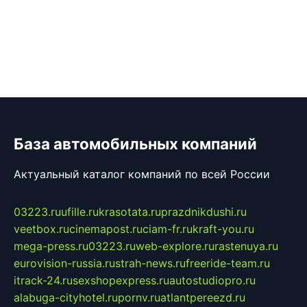
База автомобильных компаний
Актуальный каталог компаний по всей России
03223.ru
ufille.ru
krasotata.ru
prazdnikdushi.ru
veetbox.ru
cinemapost.ru
ciam-fr.ru
kraft-you.ru
mega-press.ru
03223.ru
web-explore.ru
rastenuya.ru
eurovision-russia.ru
strah-news.ru
freeride-team.ru
itrack-24.ru
sexshopexpress.ru
autostudiopro.ru
alabuga-cityhotel.ru
pornv.ru
atlantpereezd.ru