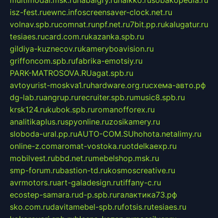
isz-fest.ru
ewnc.info
screensaver-clock.net.ru
volnav.spb.ru
comnat.ru
npf.net.ru
7bit.pp.ru
kalugatur.ru
tesiaes.ru
card.com.ru
kazanka.spb.ru
gildiya-kuznecov.ru
kameryboavision.ru
griffoncom.spb.ru
fabrika-emotsiy.ru
PARK-MATROSOVA.RU
agat.spb.ru
avtoyurist-moskva1.ru
hardware.org.ru
схема-авто.рф
dg-lab.ru
angrup.ru
recruiter.spb.ru
music8.spb.ru
krsk124.ru
kubok.spb.ru
romanofforex.ru
analitikaplus.ru
spyonline.ru
zosikamery.ru
sloboda-ural.pp.ru
AUTO-COM.SU
hohota.net
alimy.ru
online-z.com
aromat-vostoka.ru
otdelkaexp.ru
mobilvest.ru
bbd.net.ru
mebelshop.msk.ru
smp-forum.ru
bastion-td.ru
kosmoscreative.ru
avrmotors.ru
art-galadesign.ru
tiffany-c.ru
ecostep-samara.ru
d-p.spb.ru
галактика73.рф
sko.com.ru
davitamebel-spb.ru
fotsis.ru
tesiaes.ru