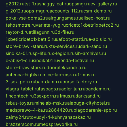
g2012.ru
tst-1.ru
shaggy-cat.ru
opsmgr.ru
ev-gallery.ru
g-2012.ru
ops-mgr.ru
accounts-112.ru
csm-demo.ru
poka-vse-doma2.ru
airgungames.ru
allseo-host.ru
tehosmotre.ru
varieta-yug.ru
cricetc1xbetr1xbetcc2.ru
raytor-d.ru
atillagunn.ru
3d-file.ru
1xbeticricetc1xbetti5.ru
uafoot-statti.ru
e-abis1c.ru
store-brawl-stars.ru
kts-services.ru
dark-sand.ru
sindika-01.ru
sp-life.ru
x-legion.ru
sib-archives.ru
e-abis-1-c.ru
sindika01.ru
venda-festival.ru
store-brawlstars.ru
dooraleksandria.ru
antenna-highly.ru
mine-lab-msk.ru
1-mus.ru
3-sex-porn.ru
ban-damn.ru
purse-factory.ru
viagra-tablet.ru
fasbags.ru
adler-jun.ru
bandamn.ru
fincontech.ru
3sexporn.ru
1mus.ru
darksand.ru
rebus-toys.ru
minelab-msk.ru
alabuga-cityhotel.ru
medsprawo-4-ka.ru
2864420.ru
blagodarenie-spb.ru
zajmy24.ru
tovudyi-4-kuhnyanazakaz.ru
brazzerscom.ru
medsprawo4ka.ru