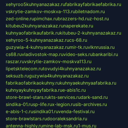
xehyroo5kuhnyanazakaz.ru
fabrikayfabrikaefabrika.ru
vskrytie-zamkov-moskva-113.ru
biletnadom.ru
zed-online.ru
pimchax.ru
brazzers-hd.ru
z-host.ru
kitubeu2kuhnyanazakaz.ru
naperekate.ru
kuhnyaofabrikaufabrik.ru
kitubeu-2-kuhnyanazakaz.ru
xehyroo-5-kuhnyanazakaz.ru
cs-68.ru
guzywia-4-kuhnyanazakaz.ru
mir-tk.ru
vlknrussia.ru
cs68.ru
vladivostok-map.ru
video-seks.ru
bankaribi.ru
raszar.ru
vskrytie-zamkov-moskva113.ru
lipetsktelecom.ru
tovudyi4kuhnyanazakaz.ru
seksuzb.ru
guzywia4kuhnyanazakaz.ru
fabrikaofabrikaokuhny.ru
kuhnyaekuhnyaafabrika.ru
kuhnyaykuhnyayfabrika.ru
e-abis1c.ru
store-brawl-stars.ru
kts-services.ru
dark-sand.ru
sindika-01.ru
sp-life.ru
x-legion.ru
sib-archives.ru
e-abis-1-c.ru
sindika01.ru
venda-festival.ru
store-brawlstars.ru
dooraleksandria.ru
antenna-highly.ru
mine-lab-msk.ru
1-mus.ru