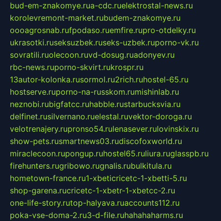
bud-em-znakomye.ru
a-cdc.ru
elektrostal-news.ru
korolevremont-market.ru
budem-znakomye.ru
oooagrosnab.ru
fpodaso.ru
emfire.ru
pro-otdelky.ru
ukrasotki.ru
seksuzbek.ru
seks-uzbek.ru
porno-vk.ru
sovratili.ru
olecoon.ru
vd-dosug.ru
adonyev.ru
rbc-news.ru
porno-skvirt.ru
krospr.ru
13autor-kolonka.ru
sormol.ru
2rich.ru
hostel-65.ru
hostserve.ru
porno-na-russkom.ru
mishinlab.ru
neznobi.ru
bigfatcc.ru
habble.ru
starbucksvia.ru
delfinet.ru
silvernano.ru
elestal.ru
vektor-doroga.ru
velotrenajery.ru
pronso54.ru
lenasever.ru
lovinskix.ru
show-pets.ru
smartnews03.ru
discofoxworld.ru
miraclecoon.ru
pongup.ru
hostel65.ru
liura.ru
glasspb.ru
firehunters.ru
gribowo.ru
gnalis.ru
bulkitula.ru
hometown-france.ru
1-xbeticricetc-1-xbetti-5.ru
shop-garena.ru
cricetc-1-xbetr-1-xbetcc-2.ru
one-life-story.ru
top-halyava.ru
accounts112.ru
poka-vse-doma-2.ru
3-d-file.ru
hahahaharms.ru