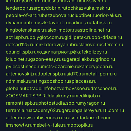
kokoroyari.spb.ru
blesna-kazan.ru
mossilver.ru
lenderoq.ru
sergeydobrin.ru
tochkazvuka.msk.ru
people-of-art.ru
bezzubova.ru
clubtibet.ru
orior-aks.ru
dynamoauto.ru
szk-favorit.ru
carlines.ru
flatnsk.ru
kingbolenskaner.ru
alex-motor.ru
astroline.net.ru
act1.spb.ru
polyglot.com.ru
gidlipetsk.ru
ooo-driada.ru
detsad125.ru
mir-zdoroviya.ru
bruslanovo.ru
siterem.ru
council.spb.ru
лодкипатриот.рф
kafekolizey.ru
iclub.net.ru
gazon-easy.ru
sugarepilekb.ru
grinox.ru
pylesostineco.ru
msts-ozarenie.ru
kameryjooan.ru
artemovskij.ru
dopler.spb.ru
aid70.ru
metall-perm.ru
ndm.msk.ru
ratingzooshop.ru
apiaccess.ru
globalautotrade.info
bezverhovskoe.ru
drsschool.ru
ZOOSMART.SPB.RU
dalakony.ru
medikijob.ru
remontt.spb.ru
photostudia.spb.ru
myragon.ru
terramia.ru
academy62.ru
gardengallereya.ru
rti.com.ru
artem-news.ru
biserinca.ru
krasnodarkurort.com
imshowtv.ru
mebel-v-tule.ru
mobtopik.ru