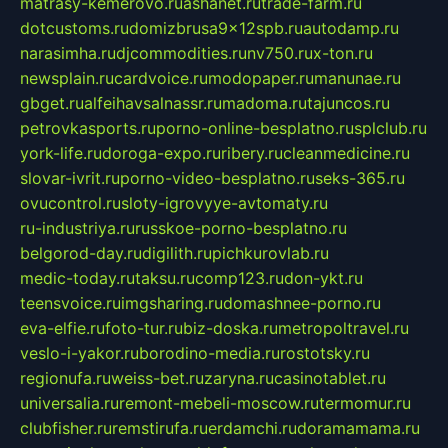
matrasy-kemerovo.ru
ashanet.ru
trade-farm.ru
dotcustoms.ru
domizbrusa9x12spb.ru
autodamp.ru
narasimha.ru
djcommodities.ru
nv750.ru
x-ton.ru
newsplain.ru
cardvoice.ru
modopaper.ru
manunae.ru
gbget.ru
alfeihavsalnassr.ru
madoma.ru
tajuncos.ru
petrovkasports.ru
porno-online-besplatno.ru
splclub.ru
york-life.ru
doroga-expo.ru
ribery.ru
cleanmedicine.ru
slovar-ivrit.ru
porno-video-besplatno.ru
seks-365.ru
ovucontrol.ru
sloty-igrovyye-avtomaty.ru
ru-industriya.ru
russkoe-porno-besplatno.ru
belgorod-day.ru
digilith.ru
pichkurovlab.ru
medic-today.ru
taksu.ru
comp123.ru
don-ykt.ru
teensvoice.ru
imgsharing.ru
domashnee-porno.ru
eva-elfie.ru
foto-tur.ru
biz-doska.ru
metropoltravel.ru
veslo-i-yakor.ru
borodino-media.ru
rostotsky.ru
regionufa.ru
weiss-bet.ru
zaryna.ru
casinotablet.ru
universalia.ru
remont-mebeli-moscow.ru
termomur.ru
clubfisher.ru
remstirufa.ru
erdamchi.ru
doramamama.ru