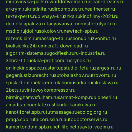
muraviovka-park.ru
worldofwoman.ru
clean-dreams.ru
arkrym.ru
kristinita.ru
dircomputer.ru
healthenter.ru
textexperts.ru
pivnaya-kruzhka.ru
kinofilmy-2021.ru
demolalapaluza.ru
tanyavanya.ru
remstir-tolyatti.ru
msdip.ru
jdol.ru
sokolovr.ru
newtech-spb.ru
rezemkleim.ru
massage-tai.ru
seonub.ru
zvonitut.ru
biolisichka24.ru
mncraft-download.ru
algoritm-sistema.ru
godflesh.ru
ru-industria.ru
zebra-tlt.ru
okna-proficom.ru
erynok.ru
onlinekinospace.ru
startupstudio-fefu.ru
zarges-ru.ru
gegenjustizunrecht.ru
autobalashov.ru
utrovortu.ru
spiski-firm.ru
elara-m.ru
kinomusorka.ru
mkcslava.ru
2bets.ru
vintovoykompressor.ru
birminghamvsfulham.ru
sarmat-komp.ru
pioneeri.ru
amadis-chocolate.ru
shkurki-karakulya.ru
kanotiforet.spb.ru
tutmassage.ru
ecolog.org.ru
praga.spb.ru
falcorussia.ru
autodoctorservis.ru
kamertondom.spb.ru
net-life.net.ru
avto-vozim.ru