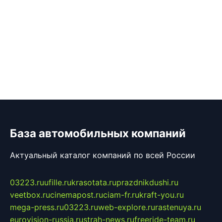
База автомобильных компаний
Актуальный каталог компаний по всей России
03223.ru
ufille.ru
krasotata.ru
prazdnikdushi.ru
veetbox.ru
cinemapost.ru
ciam-fr.ru
kraft-you.ru
mega-press.ru
03223.ru
web-explore.ru
rastenuya.ru
eurovision-russia.ru
strah-news.ru
freeride-team.ru