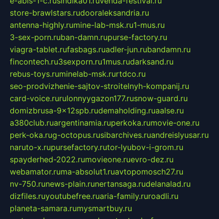
e-abis-1-c.ru
sindika01.ru
venda-festival.ru
store-brawlstars.ru
dooraleksandria.ru
antenna-highly.ru
mine-lab-msk.ru
1-mus.ru
3-sex-porn.ru
ban-damn.ru
purse-factory.ru
viagra-tablet.ru
fasbags.ru
adler-jun.ru
bandamn.ru
fincontech.ru
3sexporn.ru
1mus.ru
darksand.ru
rebus-toys.ru
minelab-msk.ru
rtdco.ru
seo-prodvizhenie-sajtov-stroitelnyh-kompanij.ru
card-voice.ru
rulonnyygazon177.ru
snow-guard.ru
domizbrusa-9x12spb.ru
demaholding.ru
aalse.ru
a380club.ru
argentinamia.ru
perkoka.ru
movie-one.ru
perk-oka.ru
g-octopus.ru
sibarchives.ru
andreislyusar.ru
naruto-x.ru
pursefactory.ru
tor-lyubov-i-grom.ru
spayderhed-2022.ru
movieone.ru
evro-dez.ru
webamator.ru
ma-absolut1.ru
avtopomosch27.ru
nv-750.ru
news-plain.ru
nertansaga.ru
delanalad.ru
dizfiles.ru
youtubefree.ru
aria-family.ru
roadli.ru
planeta-samara.ru
mysmartbuy.ru