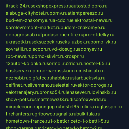
itrack-24.ru
sexshopexpress.ru
autostudiopro.ru
alabuga-cityhotel.ru
pornv.ru
atlantpereezd.ru
bud-em-znakomye.ru
a-cdc.ru
elektrostal-news.ru
korolevremont-market.ru
budem-znakomye.ru
oooagrosnab.ru
fpodaso.ru
emfire.ru
pro-otdelky.ru
ukrasotki.ru
seksuzbek.ru
seks-uzbek.ru
porno-vk.ru
sovratili.ru
olecoon.ru
vd-dosug.ru
adonyev.ru
rbc-news.ru
porno-skvirt.ru
krospr.ru
13autor-kolonka.ru
sormol.ru
2rich.ru
hostel-65.ru
hostserve.ru
porno-na-russkom.ru
mishinlab.ru
neznobi.ru
bigfatcc.ru
habble.ru
starbucksvia.ru
delfinet.ru
silvernano.ru
elestal.ru
vektor-doroga.ru
velotrenajery.ru
pronso54.ru
lenasever.ru
lovinskix.ru
show-pets.ru
smartnews03.ru
discofoxworld.ru
miraclecoon.ru
pongup.ru
hostel65.ru
liura.ru
glasspb.ru
firehunters.ru
gribowo.ru
gnalis.ru
bulkitula.ru
hometown-france.ru
1-xbeticricetc-1-xbetti-5.ru
shop-garena.ru
cricetc-1-xbetr-1-xbetcc-2.ru