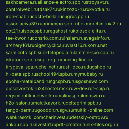
sakhcamera.ru
alliance-electro.spb.ru
stroyavt.ru
controlweb1.ru
tdsak74.ru
kinzozo-ru.ru
kvotka.ru
iron-snab.ru
costa-bella.ru
eugrus.pp.ru
associaciya39.ru
primexpo.spb.ru
bezmorchin.ru
ia2.ru
cpt21.ru
ispecspb.ru
regahost.ru
kolosok-elita.ru
tae-kwon.ru
consrio.com.ru
insiam.ru
avegainfo.ru
archery161.ru
bigencyclica.ru
vlast16.ru
korru.net
sarmiento.spb.su
extelopedia.ru
lammin-suo.spb.ru
iskatour.spb.ru
snpi.org.ru
running-line.ru
krygeva-spa.ru
chel.net.ru
rust-loco.ru
dugshop.ru
hl-beta.spb.ru
school494.spb.ru
mymubaby.ru
epoha-metalband.ru
ngr.spb.ru
rusgosnews.com
dieselvostok.ru
24hostel.msk.ru
w-dev.ru
f-ship.ru
regsmi.ru
filmnetwork.ru
malinasp.ru
kinosvin.ru
h2o-salon.ru
malutkayork.ru
deltaprim.spb.ru
tango-perm.ru
gooddir.ru
sgv.su
multiki-online.com
webkrasotki.com
cherinvest.ru
detskiy-ostrov.ru
ankou.spb.ru
alvesta1.ru
pdf-creator.ru
nix-files.org.ru