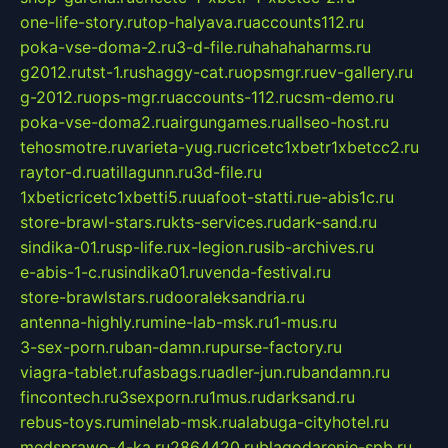
one-life-story.ru
top-halyava.ru
accounts112.ru
poka-vse-doma-2.ru
3-d-file.ru
hahahaharms.ru
g2012.ru
tst-1.ru
shaggy-cat.ru
opsmgr.ru
ev-gallery.ru
g-2012.ru
ops-mgr.ru
accounts-112.ru
csm-demo.ru
poka-vse-doma2.ru
airgungames.ru
allseo-host.ru
tehosmotre.ru
varieta-yug.ru
cricetc1xbetr1xbetcc2.ru
raytor-d.ru
atillagunn.ru
3d-file.ru
1xbeticricetc1xbetti5.ru
uafoot-statti.ru
e-abis1c.ru
store-brawl-stars.ru
kts-services.ru
dark-sand.ru
sindika-01.ru
sp-life.ru
x-legion.ru
sib-archives.ru
e-abis-1-c.ru
sindika01.ru
venda-festival.ru
store-brawlstars.ru
dooraleksandria.ru
antenna-highly.ru
mine-lab-msk.ru
1-mus.ru
3-sex-porn.ru
ban-damn.ru
purse-factory.ru
viagra-tablet.ru
fasbags.ru
adler-jun.ru
bandamn.ru
fincontech.ru
3sexporn.ru
1mus.ru
darksand.ru
rebus-toys.ru
minelab-msk.ru
alabuga-cityhotel.ru
medsprawo-4-ka.ru
2864420.ru
blagodarenie-spb.ru