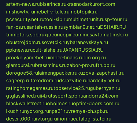
artem-news.ru
biserinca.ru
krasnodarkurort.com
imshowtv.ru
mebel-v-tule.ru
mobtopik.ru
pcsecurity.net.ru
tool-sib.ru
multimetrunit.ru
sp-tour.ru
fan-cs.ru
santeh-russia.ru
symbian9.net.ru
DSHAIR.RU
tmmotors.spb.ru
xjocuricopii.com
musavtomat.msk.ru
obustrojdom.ru
sovetcik.ru
ybaranovskaya.ru
ppknews.ru
cult-alshei.ru
JAPANRUSSIA.RU
proekciyamebel.ru
imper-finans.ru
rim.org.ru
glamourai.ru
brassminus.ru
zabor-pro.ru
ftn.pp.ru
dorogoe58.ru
laimengpacker.ru
kuzova-zapchasti.ru
sageerp.ru
taxodrom.ru
dsrazvitie.ru
hardcity.net.ru
ratinghomegames.ru
topservice25.ru
gubernyan.ru
gtglasslined.ru
ii4.ru
tssport.spb.ru
andorra24.com
blackwallstreet.ru
oboimos.ru
optim-doors.com.ru
ikuch.ru
nycr.org.ru
npa21.ru
vremya-ch.spb.ru
desert000.ru
ivtorgi.ru
ifiori.ru
catalog-statei.ru
dcv.org.ru
spetsmaster174.ru
ipkameryhiseeu.ru
dum26.ru
ruspol.spb.ru
fr-opendp.ru
kam-solnyshko.ru