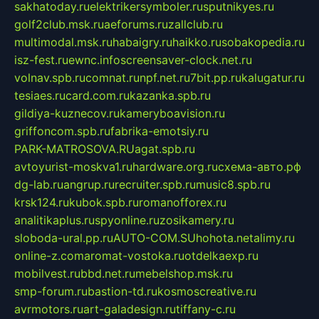
sakhatoday.ru
elektrikersymboler.ru
sputnikyes.ru
golf2club.msk.ru
aeforums.ru
zallclub.ru
multimodal.msk.ru
habaigry.ru
haikko.ru
sobakopedia.ru
isz-fest.ru
ewnc.info
screensaver-clock.net.ru
volnav.spb.ru
comnat.ru
npf.net.ru
7bit.pp.ru
kalugatur.ru
tesiaes.ru
card.com.ru
kazanka.spb.ru
gildiya-kuznecov.ru
kameryboavision.ru
griffoncom.spb.ru
fabrika-emotsiy.ru
PARK-MATROSOVA.RU
agat.spb.ru
avtoyurist-moskva1.ru
hardware.org.ru
схема-авто.рф
dg-lab.ru
angrup.ru
recruiter.spb.ru
music8.spb.ru
krsk124.ru
kubok.spb.ru
romanofforex.ru
analitikaplus.ru
spyonline.ru
zosikamery.ru
sloboda-ural.pp.ru
AUTO-COM.SU
hohota.net
alimy.ru
online-z.com
aromat-vostoka.ru
otdelkaexp.ru
mobilvest.ru
bbd.net.ru
mebelshop.msk.ru
smp-forum.ru
bastion-td.ru
kosmoscreative.ru
avrmotors.ru
art-galadesign.ru
tiffany-c.ru