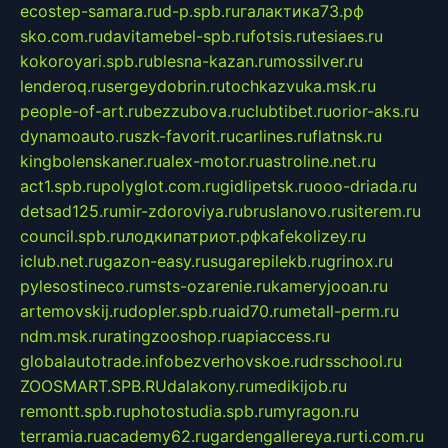
ecostep-samara.ru
d-p.spb.ru
галактика73.рф
sko.com.ru
davitamebel-spb.ru
fotsis.ru
tesiaes.ru
kokoroyari.spb.ru
blesna-kazan.ru
mossilver.ru
lenderoq.ru
sergeydobrin.ru
tochkazvuka.msk.ru
people-of-art.ru
bezzubova.ru
clubtibet.ru
orior-aks.ru
dynamoauto.ru
szk-favorit.ru
carlines.ru
flatnsk.ru
kingbolenskaner.ru
alex-motor.ru
astroline.net.ru
act1.spb.ru
polyglot.com.ru
gidlipetsk.ru
ooo-driada.ru
detsad125.ru
mir-zdoroviya.ru
bruslanovo.ru
siterem.ru
council.spb.ru
лодкипатриот.рф
kafekolizey.ru
iclub.net.ru
gazon-easy.ru
sugarepilekb.ru
grinox.ru
pylesostineco.ru
msts-ozarenie.ru
kameryjooan.ru
artemovskij.ru
dopler.spb.ru
aid70.ru
metall-perm.ru
ndm.msk.ru
ratingzooshop.ru
apiaccess.ru
globalautotrade.info
bezverhovskoe.ru
drsschool.ru
ZOOSMART.SPB.RU
dalakony.ru
medikijob.ru
remontt.spb.ru
photostudia.spb.ru
myragon.ru
terramia.ru
academy62.ru
gardengallereya.ru
rti.com.ru