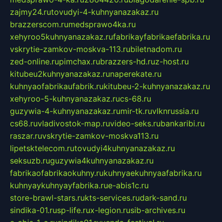
zajmy24.ru
tovudyi-4-kuhnyanazakaz.ru
brazzerscom.ru
medsprawo4ka.ru
xehyroo5kuhnyanazakaz.ru
fabrikayfabrikaefabrika.ru
vskrytie-zamkov-moskva-113.ru
biletnadom.ru
zed-online.ru
pimchax.ru
brazzers-hd.ru
z-host.ru
kitubeu2kuhnyanazakaz.ru
naperekate.ru
kuhnyaofabrikaufabrik.ru
kitubeu-2-kuhnyanazakaz.ru
xehyroo-5-kuhnyanazakaz.ru
cs-68.ru
guzywia-4-kuhnyanazakaz.ru
mir-tk.ru
vlknrussia.ru
cs68.ru
vladivostok-map.ru
video-seks.ru
bankaribi.ru
raszar.ru
vskrytie-zamkov-moskva113.ru
lipetsktelecom.ru
tovudyi4kuhnyanazakaz.ru
seksuzb.ru
guzywia4kuhnyanazakaz.ru
fabrikaofabrikaokuhny.ru
kuhnyaekuhnyaafabrika.ru
kuhnyaykuhnyayfabrika.ru
e-abis1c.ru
store-brawl-stars.ru
kts-services.ru
dark-sand.ru
sindika-01.ru
sp-life.ru
x-legion.ru
sib-archives.ru