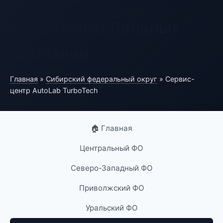
База автомобильных
компаний
Главная
»
Сибирский федеральный округ
» Сервис-
центр AutoLab TurboTech
🏠 Главная
Центральный ФО
Северо-Западный ФО
Приволжский ФО
Уральский ФО