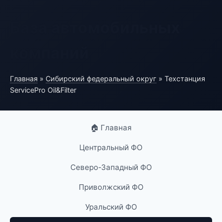
База автомобильных
компаний
Главная
»
Сибирский федеральный округ
» Техстанция
ServicePro Oil&Filter
🏠 Главная
Центральный ФО
Северо-Западный ФО
Приволжский ФО
Уральский ФО