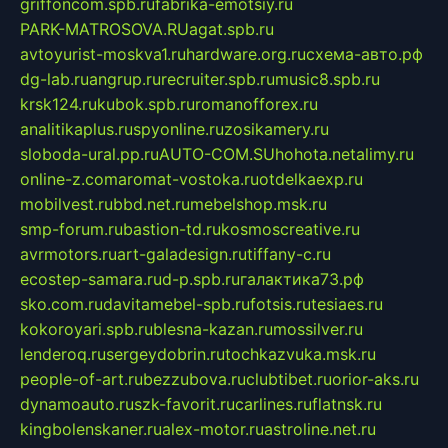
griffoncom.spb.ru
fabrika-emotsiy.ru
PARK-MATROSOVA.RU
agat.spb.ru
avtoyurist-moskva1.ru
hardware.org.ru
схема-авто.рф
dg-lab.ru
angrup.ru
recruiter.spb.ru
music8.spb.ru
krsk124.ru
kubok.spb.ru
romanofforex.ru
analitikaplus.ru
spyonline.ru
zosikamery.ru
sloboda-ural.pp.ru
AUTO-COM.SU
hohota.net
alimy.ru
online-z.com
aromat-vostoka.ru
otdelkaexp.ru
mobilvest.ru
bbd.net.ru
mebelshop.msk.ru
smp-forum.ru
bastion-td.ru
kosmoscreative.ru
avrmotors.ru
art-galadesign.ru
tiffany-c.ru
ecostep-samara.ru
d-p.spb.ru
галактика73.рф
sko.com.ru
davitamebel-spb.ru
fotsis.ru
tesiaes.ru
kokoroyari.spb.ru
blesna-kazan.ru
mossilver.ru
lenderoq.ru
sergeydobrin.ru
tochkazvuka.msk.ru
people-of-art.ru
bezzubova.ru
clubtibet.ru
orior-aks.ru
dynamoauto.ru
szk-favorit.ru
carlines.ru
flatnsk.ru
kingbolenskaner.ru
alex-motor.ru
astroline.net.ru