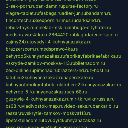
3-sex-porn.ru
ban-damn.ru
purse-factory.ru
viagra-tablet.ru
fasbags.ru
adler-jun.ru
bandamn.ru
fincontech.ru
3sexporn.ru
1mus.ru
darksand.ru
rebus-toys.ru
minelab-msk.ru
alabuga-cityhotel.ru
medsprawo-4-ka.ru
2864420.ru
blagodarenie-spb.ru
zajmy24.ru
tovudyi-4-kuhnyanazakaz.ru
brazzerscom.ru
medsprawo4ka.ru
xehyroo5kuhnyanazakaz.ru
fabrikayfabrikaefabrika.ru
vskrytie-zamkov-moskva-113.ru
biletnadom.ru
zed-online.ru
pimchax.ru
brazzers-hd.ru
z-host.ru
kitubeu2kuhnyanazakaz.ru
naperekate.ru
kuhnyaofabrikaufabrik.ru
kitubeu-2-kuhnyanazakaz.ru
xehyroo-5-kuhnyanazakaz.ru
cs-68.ru
guzywia-4-kuhnyanazakaz.ru
mir-tk.ru
vlknrussia.ru
cs68.ru
vladivostok-map.ru
video-seks.ru
bankaribi.ru
raszar.ru
vskrytie-zamkov-moskva113.ru
lipetsktelecom.ru
tovudyi4kuhnyanazakaz.ru
seksuzb.ru
guzywia4kuhnyanazakaz.ru