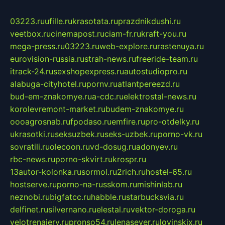
03223.ru
ufille.ru
krasotata.ru
prazdnikdushi.ru
veetbox.ru
cinemapost.ru
ciam-fr.ru
kraft-you.ru
mega-press.ru
03223.ru
web-explore.ru
rastenuya.ru
eurovision-russia.ru
strah-news.ru
freeride-team.ru
itrack-24.ru
sexshopexpress.ru
autostudiopro.ru
alabuga-cityhotel.ru
pornv.ru
atlantpereezd.ru
bud-em-znakomye.ru
a-cdc.ru
elektrostal-news.ru
korolevremont-market.ru
budem-znakomye.ru
oooagrosnab.ru
fpodaso.ru
emfire.ru
pro-otdelky.ru
ukrasotki.ru
seksuzbek.ru
seks-uzbek.ru
porno-vk.ru
sovratili.ru
olecoon.ru
vd-dosug.ru
adonyev.ru
rbc-news.ru
porno-skvirt.ru
krospr.ru
13autor-kolonka.ru
sormol.ru
2rich.ru
hostel-65.ru
hostserve.ru
porno-na-russkom.ru
mishinlab.ru
neznobi.ru
bigfatcc.ru
habble.ru
starbucksvia.ru
delfinet.ru
silvernano.ru
elestal.ru
vektor-doroga.ru
velotrenajery.ru
pronso54.ru
lenasever.ru
lovinskix.ru