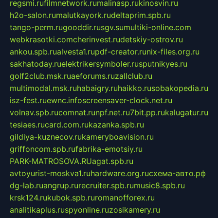
regsmi.ru
filmnetwork.ru
malinasp.ru
kinosvin.ru
h2o-salon.ru
malutkayork.ru
deltaprim.spb.ru
tango-perm.ru
gooddir.ru
sgv.su
multiki-online.com
webkrasotki.com
cherinvest.ru
detskiy-ostrov.ru
ankou.spb.ru
alvesta1.ru
pdf-creator.ru
nix-files.org.ru
sakhatoday.ru
elektrikersymboler.ru
sputnikyes.ru
golf2club.msk.ru
aeforums.ru
zallclub.ru
multimodal.msk.ru
habaigry.ru
haikko.ru
sobakopedia.ru
isz-fest.ru
ewnc.info
screensaver-clock.net.ru
volnav.spb.ru
comnat.ru
npf.net.ru
7bit.pp.ru
kalugatur.ru
tesiaes.ru
card.com.ru
kazanka.spb.ru
gildiya-kuznecov.ru
kameryboavision.ru
griffoncom.spb.ru
fabrika-emotsiy.ru
PARK-MATROSOVA.RU
agat.spb.ru
avtoyurist-moskva1.ru
hardware.org.ru
схема-авто.рф
dg-lab.ru
angrup.ru
recruiter.spb.ru
music8.spb.ru
krsk124.ru
kubok.spb.ru
romanofforex.ru
analitikaplus.ru
spyonline.ru
zosikamery.ru