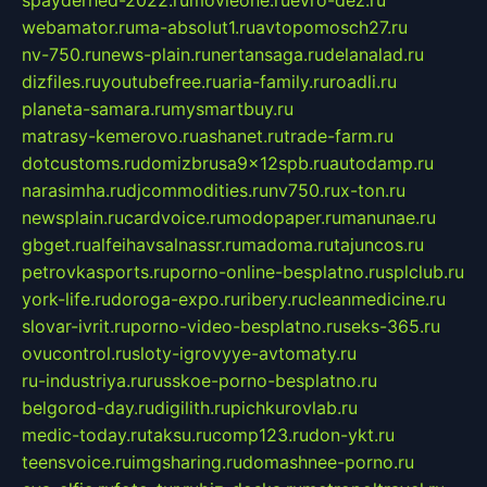
spayderhed-2022.ru
movieone.ru
evro-dez.ru
webamator.ru
ma-absolut1.ru
avtopomosch27.ru
nv-750.ru
news-plain.ru
nertansaga.ru
delanalad.ru
dizfiles.ru
youtubefree.ru
aria-family.ru
roadli.ru
planeta-samara.ru
mysmartbuy.ru
matrasy-kemerovo.ru
ashanet.ru
trade-farm.ru
dotcustoms.ru
domizbrusa9x12spb.ru
autodamp.ru
narasimha.ru
djcommodities.ru
nv750.ru
x-ton.ru
newsplain.ru
cardvoice.ru
modopaper.ru
manunae.ru
gbget.ru
alfeihavsalnassr.ru
madoma.ru
tajuncos.ru
petrovkasports.ru
porno-online-besplatno.ru
splclub.ru
york-life.ru
doroga-expo.ru
ribery.ru
cleanmedicine.ru
slovar-ivrit.ru
porno-video-besplatno.ru
seks-365.ru
ovucontrol.ru
sloty-igrovyye-avtomaty.ru
ru-industriya.ru
russkoe-porno-besplatno.ru
belgorod-day.ru
digilith.ru
pichkurovlab.ru
medic-today.ru
taksu.ru
comp123.ru
don-ykt.ru
teensvoice.ru
imgsharing.ru
domashnee-porno.ru