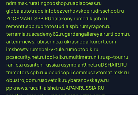
ndm.msk.ru
ratingzooshop.ru
apiaccess.ru
globalautotrade.info
bezverhovskoe.ru
drsschool.ru
ZOOSMART.SPB.RU
dalakony.ru
medikijob.ru
remontt.spb.ru
photostudia.spb.ru
myragon.ru
terramia.ru
academy62.ru
gardengallereya.ru
rti.com.ru
artem-news.ru
biserinca.ru
krasnodarkurort.com
imshowtv.ru
mebel-v-tule.ru
mobtopik.ru
pcsecurity.net.ru
tool-sib.ru
multimetrunit.ru
sp-tour.ru
fan-cs.ru
santeh-russia.ru
symbian9.net.ru
DSHAIR.RU
tmmotors.spb.ru
xjocuricopii.com
musavtomat.msk.ru
obustrojdom.ru
sovetcik.ru
ybaranovskaya.ru
ppknews.ru
cult-alshei.ru
JAPANRUSSIA.RU
proekciyamebel.ru
imper-finans.ru
rim.org.ru
glamourai.ru
brassminus.ru
zabor-pro.ru
ftn.pp.ru
dorogoe58.ru
laimengpacker.ru
kuzova-zapchasti.ru
sageerp.ru
taxodrom.ru
dsrazvitie.ru
hardcity.net.ru
ratinghomegames.ru
topservice25.ru
gubernyan.ru
gtglasslined.ru
ii4.ru
tssport.spb.ru
andorra24.com