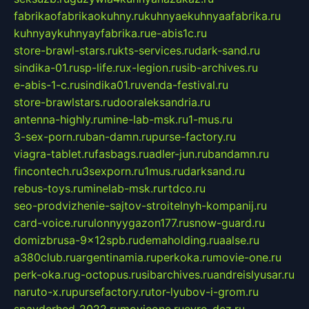
fabrikaofabrikaokuhny.ru
kuhnyaekuhnyaafabrika.ru
kuhnyaykuhnyayfabrika.ru
e-abis1c.ru
store-brawl-stars.ru
kts-services.ru
dark-sand.ru
sindika-01.ru
sp-life.ru
x-legion.ru
sib-archives.ru
e-abis-1-c.ru
sindika01.ru
venda-festival.ru
store-brawlstars.ru
dooraleksandria.ru
antenna-highly.ru
mine-lab-msk.ru
1-mus.ru
3-sex-porn.ru
ban-damn.ru
purse-factory.ru
viagra-tablet.ru
fasbags.ru
adler-jun.ru
bandamn.ru
fincontech.ru
3sexporn.ru
1mus.ru
darksand.ru
rebus-toys.ru
minelab-msk.ru
rtdco.ru
seo-prodvizhenie-sajtov-stroitelnyh-kompanij.ru
card-voice.ru
rulonnyygazon177.ru
snow-guard.ru
domizbrusa-9x12spb.ru
demaholding.ru
aalse.ru
a380club.ru
argentinamia.ru
perkoka.ru
movie-one.ru
perk-oka.ru
g-octopus.ru
sibarchives.ru
andreislyusar.ru
naruto-x.ru
pursefactory.ru
tor-lyubov-i-grom.ru