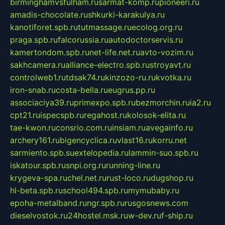
birminghamvsfulham.ru
sarmat-komp.ru
pioneeri.ru
amadis-chocolate.ru
shkurki-karakulya.ru
kanotiforet.spb.ru
tutmassage.ru
ecolog.org.ru
praga.spb.ru
falcorussia.ru
autodoctorservis.ru
kamertondom.spb.ru
net-life.net.ru
avto-vozim.ru
sakhcamera.ru
alliance-electro.spb.ru
stroyavt.ru
controlweb1.ru
tdsak74.ru
kinzozo-ru.ru
kvotka.ru
iron-snab.ru
costa-bella.ru
eugrus.pp.ru
associaciya39.ru
primexpo.spb.ru
bezmorchin.ru
ia2.ru
cpt21.ru
ispecspb.ru
regahost.ru
kolosok-elita.ru
tae-kwon.ru
consrio.com.ru
insiam.ru
avegainfo.ru
archery161.ru
bigencyclica.ru
vlast16.ru
korru.net
sarmiento.spb.su
extelopedia.ru
lammin-suo.spb.ru
iskatour.spb.ru
snpi.org.ru
running-line.ru
krygeva-spa.ru
chel.net.ru
rust-loco.ru
dugshop.ru
hl-beta.spb.ru
school494.spb.ru
mymubaby.ru
epoha-metalband.ru
ngr.spb.ru
rusgosnews.com
dieselvostok.ru
24hostel.msk.ru
w-dev.ru
f-ship.ru