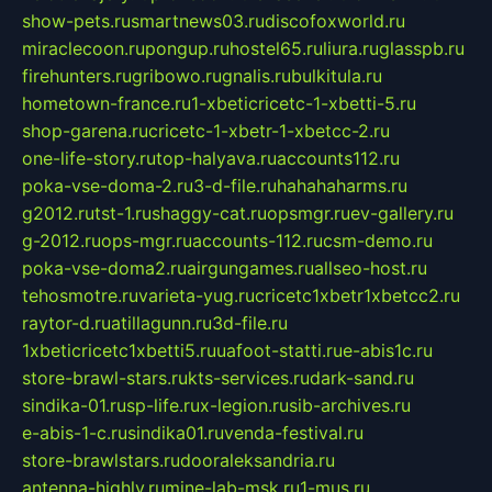
show-pets.ru
smartnews03.ru
discofoxworld.ru
miraclecoon.ru
pongup.ru
hostel65.ru
liura.ru
glasspb.ru
firehunters.ru
gribowo.ru
gnalis.ru
bulkitula.ru
hometown-france.ru
1-xbeticricetc-1-xbetti-5.ru
shop-garena.ru
cricetc-1-xbetr-1-xbetcc-2.ru
one-life-story.ru
top-halyava.ru
accounts112.ru
poka-vse-doma-2.ru
3-d-file.ru
hahahaharms.ru
g2012.ru
tst-1.ru
shaggy-cat.ru
opsmgr.ru
ev-gallery.ru
g-2012.ru
ops-mgr.ru
accounts-112.ru
csm-demo.ru
poka-vse-doma2.ru
airgungames.ru
allseo-host.ru
tehosmotre.ru
varieta-yug.ru
cricetc1xbetr1xbetcc2.ru
raytor-d.ru
atillagunn.ru
3d-file.ru
1xbeticricetc1xbetti5.ru
uafoot-statti.ru
e-abis1c.ru
store-brawl-stars.ru
kts-services.ru
dark-sand.ru
sindika-01.ru
sp-life.ru
x-legion.ru
sib-archives.ru
e-abis-1-c.ru
sindika01.ru
venda-festival.ru
store-brawlstars.ru
dooraleksandria.ru
antenna-highly.ru
mine-lab-msk.ru
1-mus.ru