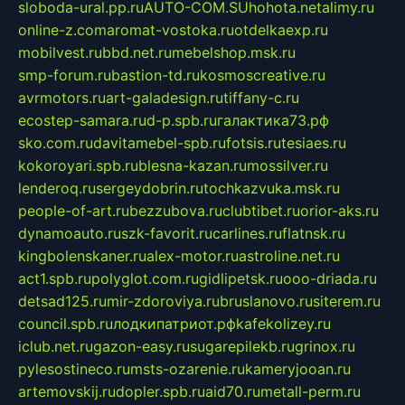
sloboda-ural.pp.ru
AUTO-COM.SU
hohota.net
alimy.ru
online-z.com
aromat-vostoka.ru
otdelkaexp.ru
mobilvest.ru
bbd.net.ru
mebelshop.msk.ru
smp-forum.ru
bastion-td.ru
kosmoscreative.ru
avrmotors.ru
art-galadesign.ru
tiffany-c.ru
ecostep-samara.ru
d-p.spb.ru
галактика73.рф
sko.com.ru
davitamebel-spb.ru
fotsis.ru
tesiaes.ru
kokoroyari.spb.ru
blesna-kazan.ru
mossilver.ru
lenderoq.ru
sergeydobrin.ru
tochkazvuka.msk.ru
people-of-art.ru
bezzubova.ru
clubtibet.ru
orior-aks.ru
dynamoauto.ru
szk-favorit.ru
carlines.ru
flatnsk.ru
kingbolenskaner.ru
alex-motor.ru
astroline.net.ru
act1.spb.ru
polyglot.com.ru
gidlipetsk.ru
ooo-driada.ru
detsad125.ru
mir-zdoroviya.ru
bruslanovo.ru
siterem.ru
council.spb.ru
лодкипатриот.рф
kafekolizey.ru
iclub.net.ru
gazon-easy.ru
sugarepilekb.ru
grinox.ru
pylesostineco.ru
msts-ozarenie.ru
kameryjooan.ru
artemovskij.ru
dopler.spb.ru
aid70.ru
metall-perm.ru