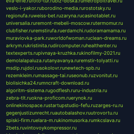
eva-elfie.ru
foto-tur.ru
biz-doska.ru
metropoltravel.ru
veslo-i-yakor.ru
borodino-media.ru
rostotsky.ru
regionufa.ru
weiss-bet.ru
zaryna.ru
casinotablet.ru
universalia.ru
remont-mebeli-moscow.ru
termomur.ru
clubfisher.ru
remstirufa.ru
erdamchi.ru
doramamama.ru
muraviovka-park.ru
worldofwoman.ru
clean-dreams.ru
arkrym.ru
kristinita.ru
dircomputer.ru
healthenter.ru
textexperts.ru
pivnaya-kruzhka.ru
kinofilmy-2021.ru
demolalapaluza.ru
tanyavanya.ru
remstir-tolyatti.ru
msdip.ru
jdol.ru
sokolovr.ru
newtech-spb.ru
rezemkleim.ru
massage-tai.ru
seonub.ru
zvonitut.ru
biolisichka24.ru
mncraft-download.ru
algoritm-sistema.ru
godflesh.ru
ru-industria.ru
zebra-tlt.ru
okna-proficom.ru
erynok.ru
onlinekinospace.ru
startupstudio-fefu.ru
zarges-ru.ru
gegenjustizunrecht.ru
autobalashov.ru
utrovortu.ru
spiski-firm.ru
elara-m.ru
kinomusorka.ru
mkcslava.ru
2bets.ru
vintovoykompressor.ru