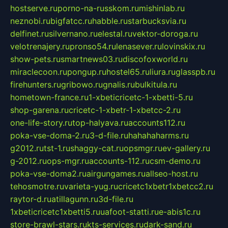
hostserve.ru
porno-na-russkom.ru
mishinlab.ru
neznobi.ru
bigfatcc.ru
habble.ru
starbucksvia.ru
delfinet.ru
silvernano.ru
elestal.ru
vektor-doroga.ru
velotrenajery.ru
pronso54.ru
lenasever.ru
lovinskix.ru
show-pets.ru
smartnews03.ru
discofoxworld.ru
miraclecoon.ru
pongup.ru
hostel65.ru
liura.ru
glasspb.ru
firehunters.ru
gribowo.ru
gnalis.ru
bulkitula.ru
hometown-france.ru
1-xbeticricetc-1-xbetti-5.ru
shop-garena.ru
cricetc-1-xbetr-1-xbetcc-2.ru
one-life-story.ru
top-halyava.ru
accounts112.ru
poka-vse-doma-2.ru
3-d-file.ru
hahahaharms.ru
g2012.ru
tst-1.ru
shaggy-cat.ru
opsmgr.ru
ev-gallery.ru
g-2012.ru
ops-mgr.ru
accounts-112.ru
csm-demo.ru
poka-vse-doma2.ru
airgungames.ru
allseo-host.ru
tehosmotre.ru
varieta-yug.ru
cricetc1xbetr1xbetcc2.ru
raytor-d.ru
atillagunn.ru
3d-file.ru
1xbeticricetc1xbetti5.ru
uafoot-statti.ru
e-abis1c.ru
store-brawl-stars.ru
kts-services.ru
dark-sand.ru