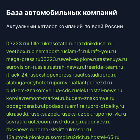
База автомобильных компаний
Актуальный каталог компаний по всей России
03223.ru
ufille.ru
krasotata.ru
prazdnikdushi.ru
veetbox.ru
cinemapost.ru
ciam-fr.ru
kraft-you.ru
mega-press.ru
03223.ru
web-explore.ru
rastenuya.ru
eurovision-russia.ru
strah-news.ru
freeride-team.ru
itrack-24.ru
sexshopexpress.ru
autostudiopro.ru
alabuga-cityhotel.ru
pornv.ru
atlantpereezd.ru
bud-em-znakomye.ru
a-cdc.ru
elektrostal-news.ru
korolevremont-market.ru
budem-znakomye.ru
oooagrosnab.ru
fpodaso.ru
emfire.ru
pro-otdelky.ru
ukrasotki.ru
seksuzbek.ru
seks-uzbek.ru
porno-vk.ru
sovratili.ru
olecoon.ru
vd-dosug.ru
adonyev.ru
rbc-news.ru
porno-skvirt.ru
krospr.ru
13autor-kolonka.ru
sormol.ru
2rich.ru
hostel-65.ru