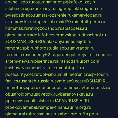
council.spb.ru
лодкипатриот.рф
kafekolizey.ru
iclub.net.ru
gazon-easy.ru
sugarepilekb.ru
grinox.ru
pylesostineco.ru
msts-ozarenie.ru
kameryjooan.ru
artemovskij.ru
dopler.spb.ru
aid70.ru
metall-perm.ru
ndm.msk.ru
ratingzooshop.ru
apiaccess.ru
globalautotrade.info
bezverhovskoe.ru
drsschool.ru
ZOOSMART.SPB.RU
dalakony.ru
medikijob.ru
remontt.spb.ru
photostudia.spb.ru
myragon.ru
terramia.ru
academy62.ru
gardengallereya.ru
rti.com.ru
artem-news.ru
biserinca.ru
krasnodarkurort.com
imshowtv.ru
mebel-v-tule.ru
mobtopik.ru
pcsecurity.net.ru
tool-sib.ru
multimetrunit.ru
sp-tour.ru
fan-cs.ru
santeh-russia.ru
symbian9.net.ru
DSHAIR.RU
tmmotors.spb.ru
xjocuricopii.com
musavtomat.msk.ru
obustrojdom.ru
sovetcik.ru
ybaranovskaya.ru
ppknews.ru
cult-alshei.ru
JAPANRUSSIA.RU
proekciyamebel.ru
imper-finans.ru
rim.org.ru
glamourai.ru
brassminus.ru
zabor-pro.ru
ftn.pp.ru