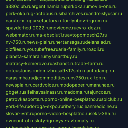
a380club.ru
argentinamia.ru
perkoka.ru
movie-one.ru
perk-oka.ru
g-octopus.ru
sibarchives.ru
andreislyusar.ru
naruto-x.ru
pursefactory.ru
tor-lyubov-i-grom.ru
spayderhed-2022.ru
movieone.ru
evro-dez.ru
webamator.ru
ma-absolut1.ru
avtopomosch27.ru
nv-750.ru
news-plain.ru
nertansaga.ru
delanalad.ru
dizfiles.ru
youtubefree.ru
aria-family.ru
roadli.ru
planeta-samara.ru
mysmartbuy.ru
matrasy-kemerovo.ru
ashanet.ru
trade-farm.ru
dotcustoms.ru
domizbrusa9x12spb.ru
autodamp.ru
narasimha.ru
djcommodities.ru
nv750.ru
x-ton.ru
newsplain.ru
cardvoice.ru
modopaper.ru
manunae.ru
gbget.ru
alfeihavsalnassr.ru
madoma.ru
tajuncos.ru
petrovkasports.ru
porno-online-besplatno.ru
splclub.ru
york-life.ru
doroga-expo.ru
ribery.ru
cleanmedicine.ru
slovar-ivrit.ru
porno-video-besplatno.ru
seks-365.ru
ovucontrol.ru
sloty-igrovyye-avtomaty.ru
ru-industriya.ru
russkoe-porno-besplatno.ru