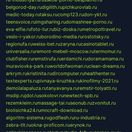
belgorod-day.ru
digilith.ru
pichkurovlab.ru
medic-today.ru
taksu.ru
comp123.ru
don-ykt.ru
teensvoice.ru
imgsharing.ru
domashnee-porno.ru
eva-elfie.ru
foto-tur.ru
biz-doska.ru
metropoltravel.ru
veslo-i-yakor.ru
borodino-media.ru
rostotsky.ru
regionufa.ru
weiss-bet.ru
zaryna.ru
casinotablet.ru
universalia.ru
remont-mebeli-moscow.ru
termomur.ru
clubfisher.ru
remstirufa.ru
erdamchi.ru
doramamama.ru
muraviovka-park.ru
worldofwoman.ru
clean-dreams.ru
arkrym.ru
kristinita.ru
dircomputer.ru
healthenter.ru
textexperts.ru
pivnaya-kruzhka.ru
kinofilmy-2021.ru
demolalapaluza.ru
tanyavanya.ru
remstir-tolyatti.ru
msdip.ru
jdol.ru
sokolovr.ru
newtech-spb.ru
rezemkleim.ru
massage-tai.ru
seonub.ru
zvonitut.ru
biolisichka24.ru
mncraft-download.ru
algoritm-sistema.ru
godflesh.ru
ru-industria.ru
zebra-tlt.ru
okna-proficom.ru
erynok.ru