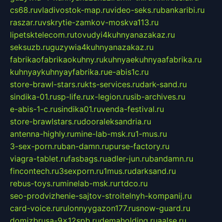
cs68.ru
vladivostok-map.ru
video-seks.ru
bankaribi.ru
raszar.ru
vskrytie-zamkov-moskva113.ru
lipetsktelecom.ru
tovudyi4kuhnyanazakaz.ru
seksuzb.ru
guzywia4kuhnyanazakaz.ru
fabrikaofabrikaokuhny.ru
kuhnyaekuhnyaafabrika.ru
kuhnyaykuhnyayfabrika.ru
e-abis1c.ru
store-brawl-stars.ru
kts-services.ru
dark-sand.ru
sindika-01.ru
sp-life.ru
x-legion.ru
sib-archives.ru
e-abis-1-c.ru
sindika01.ru
venda-festival.ru
store-brawlstars.ru
dooraleksandria.ru
antenna-highly.ru
mine-lab-msk.ru
1-mus.ru
3-sex-porn.ru
ban-damn.ru
purse-factory.ru
viagra-tablet.ru
fasbags.ru
adler-jun.ru
bandamn.ru
fincontech.ru
3sexporn.ru
1mus.ru
darksand.ru
rebus-toys.ru
minelab-msk.ru
rtdco.ru
seo-prodvizhenie-sajtov-stroitelnyh-kompanij.ru
card-voice.ru
rulonnyygazon177.ru
snow-guard.ru
domizbrusa-9x12spb.ru
demaholding.ru
aalse.ru