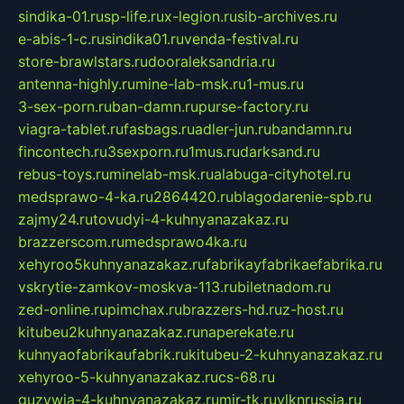
sindika-01.ru
sp-life.ru
x-legion.ru
sib-archives.ru
e-abis-1-c.ru
sindika01.ru
venda-festival.ru
store-brawlstars.ru
dooraleksandria.ru
antenna-highly.ru
mine-lab-msk.ru
1-mus.ru
3-sex-porn.ru
ban-damn.ru
purse-factory.ru
viagra-tablet.ru
fasbags.ru
adler-jun.ru
bandamn.ru
fincontech.ru
3sexporn.ru
1mus.ru
darksand.ru
rebus-toys.ru
minelab-msk.ru
alabuga-cityhotel.ru
medsprawo-4-ka.ru
2864420.ru
blagodarenie-spb.ru
zajmy24.ru
tovudyi-4-kuhnyanazakaz.ru
brazzerscom.ru
medsprawo4ka.ru
xehyroo5kuhnyanazakaz.ru
fabrikayfabrikaefabrika.ru
vskrytie-zamkov-moskva-113.ru
biletnadom.ru
zed-online.ru
pimchax.ru
brazzers-hd.ru
z-host.ru
kitubeu2kuhnyanazakaz.ru
naperekate.ru
kuhnyaofabrikaufabrik.ru
kitubeu-2-kuhnyanazakaz.ru
xehyroo-5-kuhnyanazakaz.ru
cs-68.ru
guzywia-4-kuhnyanazakaz.ru
mir-tk.ru
vlknrussia.ru