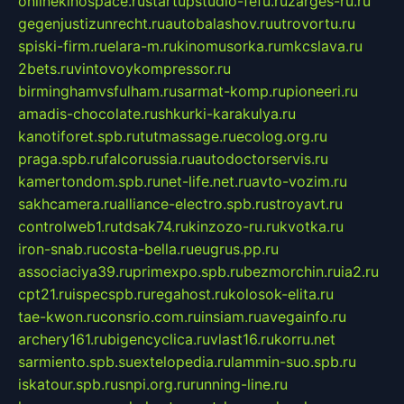
onlinekinospace.ru
startupstudio-fefu.ru
zarges-ru.ru
gegenjustizunrecht.ru
autobalashov.ru
utrovortu.ru
spiski-firm.ru
elara-m.ru
kinomusorka.ru
mkcslava.ru
2bets.ru
vintovoykompressor.ru
birminghamvsfulham.ru
sarmat-komp.ru
pioneeri.ru
amadis-chocolate.ru
shkurki-karakulya.ru
kanotiforet.spb.ru
tutmassage.ru
ecolog.org.ru
praga.spb.ru
falcorussia.ru
autodoctorservis.ru
kamertondom.spb.ru
net-life.net.ru
avto-vozim.ru
sakhcamera.ru
alliance-electro.spb.ru
stroyavt.ru
controlweb1.ru
tdsak74.ru
kinzozo-ru.ru
kvotka.ru
iron-snab.ru
costa-bella.ru
eugrus.pp.ru
associaciya39.ru
primexpo.spb.ru
bezmorchin.ru
ia2.ru
cpt21.ru
ispecspb.ru
regahost.ru
kolosok-elita.ru
tae-kwon.ru
consrio.com.ru
insiam.ru
avegainfo.ru
archery161.ru
bigencyclica.ru
vlast16.ru
korru.net
sarmiento.spb.su
extelopedia.ru
lammin-suo.spb.ru
iskatour.spb.ru
snpi.org.ru
running-line.ru