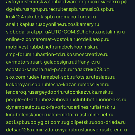
avtoyurist-moskva1.ru
hardware.org.ru
схема-авто.рф
dg-lab.ru
angrup.ru
recruiter.spb.ru
music8.spb.ru
krsk124.ru
kubok.spb.ru
romanofforex.ru
analitikaplus.ru
spyonline.ru
zosikamery.ru
sloboda-ural.pp.ru
AUTO-COM.SU
hohota.net
alimy.ru
online-z.com
aromat-vostoka.ru
otdelkaexp.ru
mobilvest.ru
bbd.net.ru
mebelshop.msk.ru
smp-forum.ru
bastion-td.ru
kosmoscreative.ru
avrmotors.ru
art-galadesign.ru
tiffany-c.ru
ecostep-samara.ru
d-p.spb.ru
галактика73.рф
sko.com.ru
davitamebel-spb.ru
fotsis.ru
tesiaes.ru
kokoroyari.spb.ru
blesna-kazan.ru
mossilver.ru
lenderoq.ru
sergeydobrin.ru
tochkazvuka.msk.ru
people-of-art.ru
bezzubova.ru
clubtibet.ru
orior-aks.ru
dynamoauto.ru
szk-favorit.ru
carlines.ru
flatnsk.ru
kingbolenskaner.ru
alex-motor.ru
astroline.net.ru
act1.spb.ru
polyglot.com.ru
gidlipetsk.ru
ooo-driada.ru
detsad125.ru
mir-zdoroviya.ru
bruslanovo.ru
siterem.ru