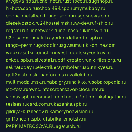
krygeva-spa.ru
chel.net.ru
rust-loco.ru
dugshop.ru
hl-beta.spb.ru
school494.spb.ru
mymubaby.ru
epoha-metalband.ru
ngr.spb.ru
rusgosnews.com
dieselvostok.ru
24hostel.msk.ru
w-dev.ru
f-ship.ru
regsmi.ru
filmnetwork.ru
malinasp.ru
kinosvin.ru
h2o-salon.ru
malutkayork.ru
deltaprim.spb.ru
tango-perm.ru
gooddir.ru
sgv.su
multiki-online.com
webkrasotki.com
cherinvest.ru
detskiy-ostrov.ru
ankou.spb.ru
alvesta1.ru
pdf-creator.ru
nix-files.org.ru
sakhatoday.ru
elektrikersymboler.ru
sputnikyes.ru
golf2club.msk.ru
aeforums.ru
zallclub.ru
multimodal.msk.ru
habaigry.ru
haikko.ru
sobakopedia.ru
isz-fest.ru
ewnc.info
screensaver-clock.net.ru
volnav.spb.ru
comnat.ru
npf.net.ru
7bit.pp.ru
kalugatur.ru
tesiaes.ru
card.com.ru
kazanka.spb.ru
gildiya-kuznecov.ru
kameryboavision.ru
griffoncom.spb.ru
fabrika-emotsiy.ru
PARK-MATROSOVA.RU
agat.spb.ru