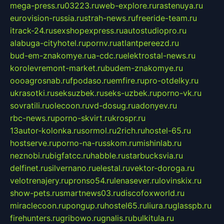
mega-press.ru
03223.ru
web-explore.ru
rastenuya.ru
eurovision-russia.ru
strah-news.ru
freeride-team.ru
itrack-24.ru
sexshopexpress.ru
autostudiopro.ru
alabuga-cityhotel.ru
pornv.ru
atlantpereezd.ru
bud-em-znakomye.ru
a-cdc.ru
elektrostal-news.ru
korolevremont-market.ru
budem-znakomye.ru
oooagrosnab.ru
fpodaso.ru
emfire.ru
pro-otdelky.ru
ukrasotki.ru
seksuzbek.ru
seks-uzbek.ru
porno-vk.ru
sovratili.ru
olecoon.ru
vd-dosug.ru
adonyev.ru
rbc-news.ru
porno-skvirt.ru
krospr.ru
13autor-kolonka.ru
sormol.ru
2rich.ru
hostel-65.ru
hostserve.ru
porno-na-russkom.ru
mishinlab.ru
neznobi.ru
bigfatcc.ru
habble.ru
starbucksvia.ru
delfinet.ru
silvernano.ru
elestal.ru
vektor-doroga.ru
velotrenajery.ru
pronso54.ru
lenasever.ru
lovinskix.ru
show-pets.ru
smartnews03.ru
discofoxworld.ru
miraclecoon.ru
pongup.ru
hostel65.ru
liura.ru
glasspb.ru
firehunters.ru
gribowo.ru
gnalis.ru
bulkitula.ru