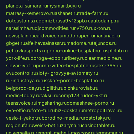
planeta-samara.ru
mysmartbuy.ru
matrasy-kemerovo.ru
ashanet.ru
trade-farm.ru
dotcustoms.ru
domizbrusa9x12spb.ru
autodamp.ru
narasimha.ru
djcommodities.ru
nv750.ru
x-ton.ru
newsplain.ru
cardvoice.ru
modopaper.ru
manunae.ru
gbget.ru
alfeihavsalnassr.ru
madoma.ru
tajuncos.ru
petrovkasports.ru
porno-online-besplatno.ru
splclub.ru
york-life.ru
doroga-expo.ru
ribery.ru
cleanmedicine.ru
slovar-ivrit.ru
porno-video-besplatno.ru
seks-365.ru
ovucontrol.ru
sloty-igrovyye-avtomaty.ru
ru-industriya.ru
russkoe-porno-besplatno.ru
belgorod-day.ru
digilith.ru
pichkurovlab.ru
medic-today.ru
taksu.ru
comp123.ru
don-ykt.ru
teensvoice.ru
imgsharing.ru
domashnee-porno.ru
eva-elfie.ru
foto-tur.ru
biz-doska.ru
metropoltravel.ru
veslo-i-yakor.ru
borodino-media.ru
rostotsky.ru
regionufa.ru
weiss-bet.ru
zaryna.ru
casinotablet.ru
universalia.ru
remont-mebeli-moscow.ru
termomur.ru