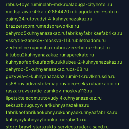
rebus-toys.ru
minelab-msk.ru
alabuga-cityhotel.ru
medsprawo-4-ka.ru
2864420.ru
blagodarenie-spb.ru
zajmy24.ru
tovudyi-4-kuhnyanazakaz.ru
brazzerscom.ru
medsprawo4ka.ru
xehyroo5kuhnyanazakaz.ru
fabrikayfabrikaefabrika.ru
vskrytie-zamkov-moskva-113.ru
biletnadom.ru
zed-online.ru
pimchax.ru
brazzers-hd.ru
z-host.ru
kitubeu2kuhnyanazakaz.ru
naperekate.ru
kuhnyaofabrikaufabrik.ru
kitubeu-2-kuhnyanazakaz.ru
xehyroo-5-kuhnyanazakaz.ru
cs-68.ru
guzywia-4-kuhnyanazakaz.ru
mir-tk.ru
vlknrussia.ru
cs68.ru
vladivostok-map.ru
video-seks.ru
bankaribi.ru
raszar.ru
vskrytie-zamkov-moskva113.ru
lipetsktelecom.ru
tovudyi4kuhnyanazakaz.ru
seksuzb.ru
guzywia4kuhnyanazakaz.ru
fabrikaofabrikaokuhny.ru
kuhnyaekuhnyaafabrika.ru
kuhnyaykuhnyayfabrika.ru
e-abis1c.ru
store-brawl-stars.ru
kts-services.ru
dark-sand.ru