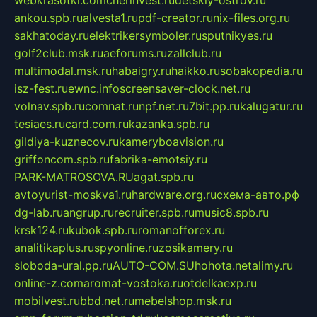
ankou.spb.ru
alvesta1.ru
pdf-creator.ru
nix-files.org.ru
sakhatoday.ru
elektrikersymboler.ru
sputnikyes.ru
golf2club.msk.ru
aeforums.ru
zallclub.ru
multimodal.msk.ru
habaigry.ru
haikko.ru
sobakopedia.ru
isz-fest.ru
ewnc.info
screensaver-clock.net.ru
volnav.spb.ru
comnat.ru
npf.net.ru
7bit.pp.ru
kalugatur.ru
tesiaes.ru
card.com.ru
kazanka.spb.ru
gildiya-kuznecov.ru
kameryboavision.ru
griffoncom.spb.ru
fabrika-emotsiy.ru
PARK-MATROSOVA.RU
agat.spb.ru
avtoyurist-moskva1.ru
hardware.org.ru
схема-авто.рф
dg-lab.ru
angrup.ru
recruiter.spb.ru
music8.spb.ru
krsk124.ru
kubok.spb.ru
romanofforex.ru
analitikaplus.ru
spyonline.ru
zosikamery.ru
sloboda-ural.pp.ru
AUTO-COM.SU
hohota.net
alimy.ru
online-z.com
aromat-vostoka.ru
otdelkaexp.ru
mobilvest.ru
bbd.net.ru
mebelshop.msk.ru