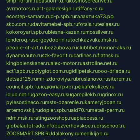
smp-forum.ru
bastion-td.ru
kosmoscreative.ru
avrmotors.ru
art-galadesign.ru
tiffany-c.ru
ecostep-samara.ru
d-p.spb.ru
галактика73.рф
sko.com.ru
davitamebel-spb.ru
fotsis.ru
tesiaes.ru
kokoroyari.spb.ru
blesna-kazan.ru
mossilver.ru
lenderoq.ru
sergeydobrin.ru
tochkazvuka.msk.ru
people-of-art.ru
bezzubova.ru
clubtibet.ru
orior-aks.ru
dynamoauto.ru
szk-favorit.ru
carlines.ru
flatnsk.ru
kingbolenskaner.ru
alex-motor.ru
astroline.net.ru
act1.spb.ru
polyglot.com.ru
gidlipetsk.ru
ooo-driada.ru
detsad125.ru
mir-zdoroviya.ru
bruslanovo.ru
siterem.ru
council.spb.ru
лодкипатриот.рф
kafekolizey.ru
iclub.net.ru
gazon-easy.ru
sugarepilekb.ru
grinox.ru
pylesostineco.ru
msts-ozarenie.ru
kameryjooan.ru
artemovskij.ru
dopler.spb.ru
aid70.ru
metall-perm.ru
ndm.msk.ru
ratingzooshop.ru
apiaccess.ru
globalautotrade.info
bezverhovskoe.ru
drsschool.ru
ZOOSMART.SPB.RU
dalakony.ru
medikijob.ru