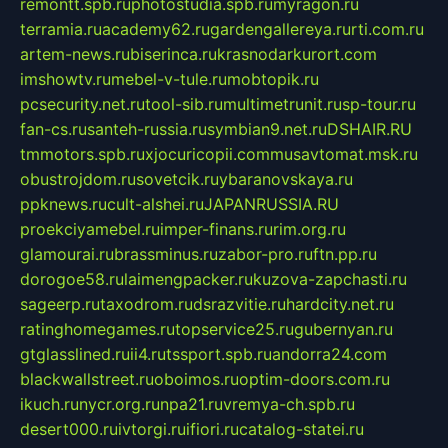
remontt.spb.ru
photostudia.spb.ru
myragon.ru
terramia.ru
academy62.ru
gardengallereya.ru
rti.com.ru
artem-news.ru
biserinca.ru
krasnodarkurort.com
imshowtv.ru
mebel-v-tule.ru
mobtopik.ru
pcsecurity.net.ru
tool-sib.ru
multimetrunit.ru
sp-tour.ru
fan-cs.ru
santeh-russia.ru
symbian9.net.ru
DSHAIR.RU
tmmotors.spb.ru
xjocuricopii.com
musavtomat.msk.ru
obustrojdom.ru
sovetcik.ru
ybaranovskaya.ru
ppknews.ru
cult-alshei.ru
JAPANRUSSIA.RU
proekciyamebel.ru
imper-finans.ru
rim.org.ru
glamourai.ru
brassminus.ru
zabor-pro.ru
ftn.pp.ru
dorogoe58.ru
laimengpacker.ru
kuzova-zapchasti.ru
sageerp.ru
taxodrom.ru
dsrazvitie.ru
hardcity.net.ru
ratinghomegames.ru
topservice25.ru
gubernyan.ru
gtglasslined.ru
ii4.ru
tssport.spb.ru
andorra24.com
blackwallstreet.ru
oboimos.ru
optim-doors.com.ru
ikuch.ru
nycr.org.ru
npa21.ru
vremya-ch.spb.ru
desert000.ru
ivtorgi.ru
ifiori.ru
catalog-statei.ru