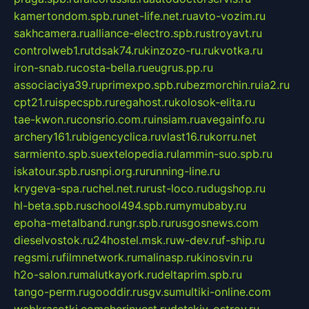
kamertondom.spb.ru
net-life.net.ru
avto-vozim.ru
sakhcamera.ru
alliance-electro.spb.ru
stroyavt.ru
controlweb1.ru
tdsak74.ru
kinzozo-ru.ru
kvotka.ru
iron-snab.ru
costa-bella.ru
eugrus.pp.ru
associaciya39.ru
primexpo.spb.ru
bezmorchin.ru
ia2.ru
cpt21.ru
ispecspb.ru
regahost.ru
kolosok-elita.ru
tae-kwon.ru
consrio.com.ru
insiam.ru
avegainfo.ru
archery161.ru
bigencyclica.ru
vlast16.ru
korru.net
sarmiento.spb.su
extelopedia.ru
lammin-suo.spb.ru
iskatour.spb.ru
snpi.org.ru
running-line.ru
krygeva-spa.ru
chel.net.ru
rust-loco.ru
dugshop.ru
hl-beta.spb.ru
school494.spb.ru
mymubaby.ru
epoha-metalband.ru
ngr.spb.ru
rusgosnews.com
dieselvostok.ru
24hostel.msk.ru
w-dev.ru
f-ship.ru
regsmi.ru
filmnetwork.ru
malinasp.ru
kinosvin.ru
h2o-salon.ru
malutkayork.ru
deltaprim.spb.ru
tango-perm.ru
gooddir.ru
sgv.su
multiki-online.com
webkrasotki.com
cherinvest.ru
detskiy-ostrov.ru