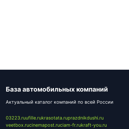
База автомобильных компаний
Актуальный каталог компаний по всей России
03223.ru
ufille.ru
krasotata.ru
prazdnikdushi.ru
veetbox.ru
cinemapost.ru
ciam-fr.ru
kraft-you.ru