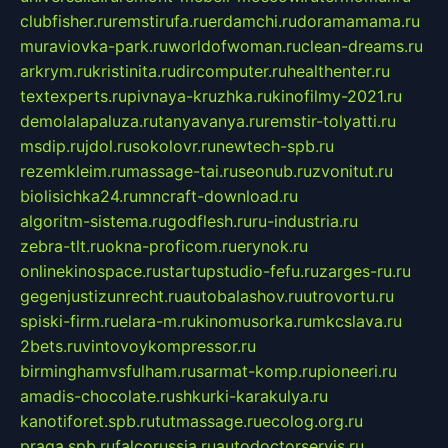
clubfisher.ru
remstirufa.ru
erdamchi.ru
doramamama.ru
muraviovka-park.ru
worldofwoman.ru
clean-dreams.ru
arkrym.ru
kristinita.ru
dircomputer.ru
healthenter.ru
textexperts.ru
pivnaya-kruzhka.ru
kinofilmy-2021.ru
demolalapaluza.ru
tanyavanya.ru
remstir-tolyatti.ru
msdip.ru
jdol.ru
sokolovr.ru
newtech-spb.ru
rezemkleim.ru
massage-tai.ru
seonub.ru
zvonitut.ru
biolisichka24.ru
mncraft-download.ru
algoritm-sistema.ru
godflesh.ru
ru-industria.ru
zebra-tlt.ru
okna-proficom.ru
erynok.ru
onlinekinospace.ru
startupstudio-fefu.ru
zarges-ru.ru
gegenjustizunrecht.ru
autobalashov.ru
utrovortu.ru
spiski-firm.ru
elara-m.ru
kinomusorka.ru
mkcslava.ru
2bets.ru
vintovoykompressor.ru
birminghamvsfulham.ru
sarmat-komp.ru
pioneeri.ru
amadis-chocolate.ru
shkurki-karakulya.ru
kanotiforet.spb.ru
tutmassage.ru
ecolog.org.ru
praga.spb.ru
falcorussia.ru
autodoctorservis.ru