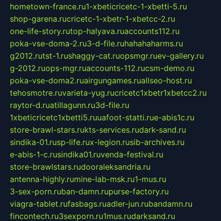
hometown-france.ru
1-xbeticricetc-1-xbetti-5.ru
shop-garena.ru
cricetc-1-xbetr-1-xbetcc-2.ru
one-life-story.ru
top-halyava.ru
accounts112.ru
poka-vse-doma-2.ru
3-d-file.ru
hahahaharms.ru
g2012.ru
tst-1.ru
shaggy-cat.ru
opsmgr.ru
ev-gallery.ru
g-2012.ru
ops-mgr.ru
accounts-112.ru
csm-demo.ru
poka-vse-doma2.ru
airgungames.ru
allseo-host.ru
tehosmotre.ru
varieta-yug.ru
cricetc1xbetr1xbetcc2.ru
raytor-d.ru
atillagunn.ru
3d-file.ru
1xbeticricetc1xbetti5.ru
uafoot-statti.ru
e-abis1c.ru
store-brawl-stars.ru
kts-services.ru
dark-sand.ru
sindika-01.ru
sp-life.ru
x-legion.ru
sib-archives.ru
e-abis-1-c.ru
sindika01.ru
venda-festival.ru
store-brawlstars.ru
dooraleksandria.ru
antenna-highly.ru
mine-lab-msk.ru
1-mus.ru
3-sex-porn.ru
ban-damn.ru
purse-factory.ru
viagra-tablet.ru
fasbags.ru
adler-jun.ru
bandamn.ru
fincontech.ru
3sexporn.ru
1mus.ru
darksand.ru