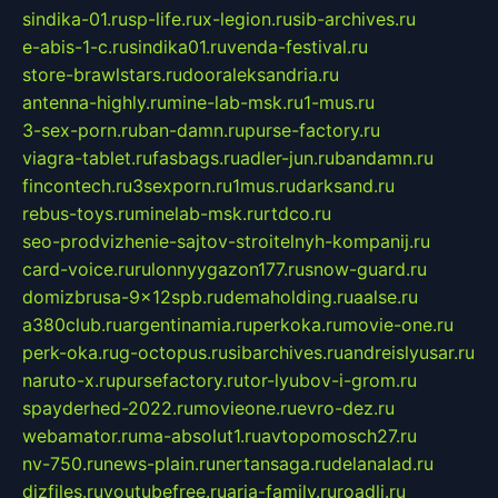
sindika-01.ru
sp-life.ru
x-legion.ru
sib-archives.ru
e-abis-1-c.ru
sindika01.ru
venda-festival.ru
store-brawlstars.ru
dooraleksandria.ru
antenna-highly.ru
mine-lab-msk.ru
1-mus.ru
3-sex-porn.ru
ban-damn.ru
purse-factory.ru
viagra-tablet.ru
fasbags.ru
adler-jun.ru
bandamn.ru
fincontech.ru
3sexporn.ru
1mus.ru
darksand.ru
rebus-toys.ru
minelab-msk.ru
rtdco.ru
seo-prodvizhenie-sajtov-stroitelnyh-kompanij.ru
card-voice.ru
rulonnyygazon177.ru
snow-guard.ru
domizbrusa-9x12spb.ru
demaholding.ru
aalse.ru
a380club.ru
argentinamia.ru
perkoka.ru
movie-one.ru
perk-oka.ru
g-octopus.ru
sibarchives.ru
andreislyusar.ru
naruto-x.ru
pursefactory.ru
tor-lyubov-i-grom.ru
spayderhed-2022.ru
movieone.ru
evro-dez.ru
webamator.ru
ma-absolut1.ru
avtopomosch27.ru
nv-750.ru
news-plain.ru
nertansaga.ru
delanalad.ru
dizfiles.ru
youtubefree.ru
aria-family.ru
roadli.ru