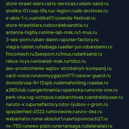
store-brawl-stars.ru
kts-services.ru
dark-sand.ru
sindika-01.ru
sp-life.ru
x-legion.ru
sib-archives.ru
e-abis-1-c.ru
sindika01.ru
venda-festival.ru
store-brawlstars.ru
dooraleksandria.ru
antenna-highly.ru
mine-lab-msk.ru
1-mus.ru
3-sex-porn.ru
ban-damn.ru
purse-factory.ru
viagra-tablet.ru
fasbags.ru
adler-jun.ru
bandamn.ru
fincontech.ru
3sexporn.ru
1mus.ru
darksand.ru
rebus-toys.ru
minelab-msk.ru
rtdco.ru
seo-prodvizhenie-sajtov-stroitelnyh-kompanij.ru
card-voice.ru
rulonnyygazon177.ru
snow-guard.ru
domizbrusa-9x12spb.ru
demaholding.ru
aalse.ru
a380club.ru
argentinamia.ru
perkoka.ru
movie-one.ru
perk-oka.ru
g-octopus.ru
sibarchives.ru
andreislyusar.ru
naruto-x.ru
pursefactory.ru
tor-lyubov-i-grom.ru
spayderhed-2022.ru
movieone.ru
evro-dez.ru
webamator.ru
ma-absolut1.ru
avtopomosch27.ru
nv-750.ru
news-plain.ru
nertansaga.ru
delanalad.ru