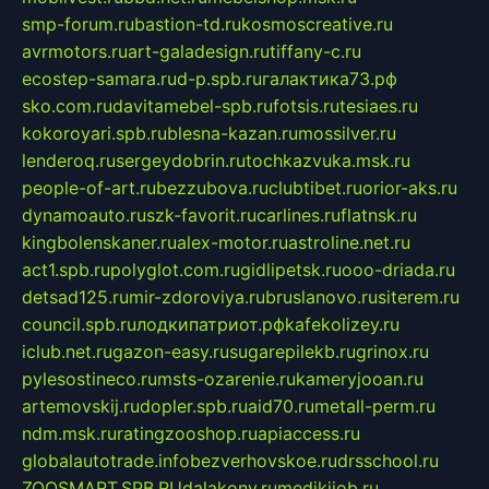
smp-forum.ru
bastion-td.ru
kosmoscreative.ru
avrmotors.ru
art-galadesign.ru
tiffany-c.ru
ecostep-samara.ru
d-p.spb.ru
галактика73.рф
sko.com.ru
davitamebel-spb.ru
fotsis.ru
tesiaes.ru
kokoroyari.spb.ru
blesna-kazan.ru
mossilver.ru
lenderoq.ru
sergeydobrin.ru
tochkazvuka.msk.ru
people-of-art.ru
bezzubova.ru
clubtibet.ru
orior-aks.ru
dynamoauto.ru
szk-favorit.ru
carlines.ru
flatnsk.ru
kingbolenskaner.ru
alex-motor.ru
astroline.net.ru
act1.spb.ru
polyglot.com.ru
gidlipetsk.ru
ooo-driada.ru
detsad125.ru
mir-zdoroviya.ru
bruslanovo.ru
siterem.ru
council.spb.ru
лодкипатриот.рф
kafekolizey.ru
iclub.net.ru
gazon-easy.ru
sugarepilekb.ru
grinox.ru
pylesostineco.ru
msts-ozarenie.ru
kameryjooan.ru
artemovskij.ru
dopler.spb.ru
aid70.ru
metall-perm.ru
ndm.msk.ru
ratingzooshop.ru
apiaccess.ru
globalautotrade.info
bezverhovskoe.ru
drsschool.ru
ZOOSMART.SPB.RU
dalakony.ru
medikijob.ru