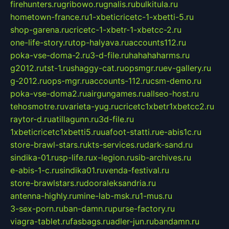
firehunters.ru
gribowo.ru
gnalis.ru
bulkitula.ru
hometown-france.ru
1-xbeticricetc-1-xbetti-5.ru
shop-garena.ru
cricetc-1-xbetr-1-xbetcc-2.ru
one-life-story.ru
top-halyava.ru
accounts112.ru
poka-vse-doma-2.ru
3-d-file.ru
hahahaharms.ru
g2012.ru
tst-1.ru
shaggy-cat.ru
opsmgr.ru
ev-gallery.ru
g-2012.ru
ops-mgr.ru
accounts-112.ru
csm-demo.ru
poka-vse-doma2.ru
airgungames.ru
allseo-host.ru
tehosmotre.ru
varieta-yug.ru
cricetc1xbetr1xbetcc2.ru
raytor-d.ru
atillagunn.ru
3d-file.ru
1xbeticricetc1xbetti5.ru
uafoot-statti.ru
e-abis1c.ru
store-brawl-stars.ru
kts-services.ru
dark-sand.ru
sindika-01.ru
sp-life.ru
x-legion.ru
sib-archives.ru
e-abis-1-c.ru
sindika01.ru
venda-festival.ru
store-brawlstars.ru
dooraleksandria.ru
antenna-highly.ru
mine-lab-msk.ru
1-mus.ru
3-sex-porn.ru
ban-damn.ru
purse-factory.ru
viagra-tablet.ru
fasbags.ru
adler-jun.ru
bandamn.ru