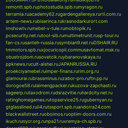
remontt.spb.ru
photostudia.spb.ru
myragon.ru
terramia.ru
academy62.ru
gardengallereya.ru
rti.com.ru
artem-news.ru
biserinca.ru
krasnodarkurort.com
imshowtv.ru
mebel-v-tule.ru
mobtopik.ru
pcsecurity.net.ru
tool-sib.ru
multimetrunit.ru
sp-tour.ru
fan-cs.ru
santeh-russia.ru
symbian9.net.ru
DSHAIR.RU
tmmotors.spb.ru
xjocuricopii.com
musavtomat.msk.ru
obustrojdom.ru
sovetcik.ru
ybaranovskaya.ru
ppknews.ru
cult-alshei.ru
JAPANRUSSIA.RU
proekciyamebel.ru
imper-finans.ru
rim.org.ru
glamourai.ru
brassminus.ru
zabor-pro.ru
ftn.pp.ru
dorogoe58.ru
laimengpacker.ru
kuzova-zapchasti.ru
sageerp.ru
taxodrom.ru
dsrazvitie.ru
hardcity.net.ru
ratinghomegames.ru
topservice25.ru
gubernyan.ru
gtglasslined.ru
ii4.ru
tssport.spb.ru
andorra24.com
blackwallstreet.ru
oboimos.ru
optim-doors.com.ru
ikuch.ru
nycr.org.ru
npa21.ru
vremya-ch.spb.ru