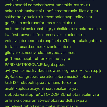
webkrasotki.com
cherinvest.ru
detskiy-ostrov.ru
ankou.spb.ru
alvesta1.ru
pdf-creator.ru
nix-files.org.ru
sakhatoday.ru
elektrikersymboler.ru
sputnikyes.ru
golf2club.msk.ru
aeforums.ru
zallclub.ru
multimodal.msk.ru
habaigry.ru
haikko.ru
sobakopedia.ru
isz-fest.ru
ewnc.info
screensaver-clock.net.ru
volnav.spb.ru
comnat.ru
npf.net.ru
7bit.pp.ru
kalugatur.ru
tesiaes.ru
card.com.ru
kazanka.spb.ru
gildiya-kuznecov.ru
kameryboavision.ru
griffoncom.spb.ru
fabrika-emotsiy.ru
PARK-MATROSOVA.RU
agat.spb.ru
avtoyurist-moskva1.ru
hardware.org.ru
схема-авто.рф
dg-lab.ru
angrup.ru
recruiter.spb.ru
music8.spb.ru
krsk124.ru
kubok.spb.ru
romanofforex.ru
analitikaplus.ru
spyonline.ru
zosikamery.ru
sloboda-ural.pp.ru
AUTO-COM.SU
hohota.net
alimy.ru
online-z.com
aromat-vostoka.ru
otdelkaexp.ru
mobilvest.ru
bbd.net.ru
mebelshop.msk.ru