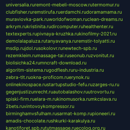
universalia.ru
remont-mebeli-moscow.ru
termomur.ru
clubfisher.ru
remstirufa.ru
erdamchi.ru
doramamama.ru
muraviovka-park.ru
worldofwoman.ru
clean-dreams.ru
arkrym.ru
kristinita.ru
dircomputer.ru
healthenter.ru
textexperts.ru
pivnaya-kruzhka.ru
kinofilmy-2021.ru
demolalapaluza.ru
tanyavanya.ru
remstir-tolyatti.ru
msdip.ru
jdol.ru
sokolovr.ru
newtech-spb.ru
rezemkleim.ru
massage-tai.ru
seonub.ru
zvonitut.ru
biolisichka24.ru
mncraft-download.ru
algoritm-sistema.ru
godflesh.ru
ru-industria.ru
zebra-tlt.ru
okna-proficom.ru
erynok.ru
onlinekinospace.ru
startupstudio-fefu.ru
zarges-ru.ru
gegenjustizunrecht.ru
autobalashov.ru
utrovortu.ru
spiski-firm.ru
elara-m.ru
kinomusorka.ru
mkcslava.ru
2bets.ru
vintovoykompressor.ru
birminghamvsfulham.ru
sarmat-komp.ru
pioneeri.ru
amadis-chocolate.ru
shkurki-karakulya.ru
kanotiforet.spb.ru
tutmassage.ru
ecolog.org.ru