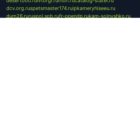
desert000.ru
ivtorgi.ru
ifiori.ru
catalog-statei.ru
dcv.org.ru
spetsmaster174.ru
ipkameryhiseeu.ru
dum26.ru
ruspol.spb.ru
fr-opendp.ru
kam-solnyshko.ru
cheyenne-arapaho.ru
sevzapmetal.spb.ru
ted-lapidus.spb.ru
parasite-eliminator.ru
sigma-complete.ru
modernworld.ru
dama-moda.ru
eholot-group.ru
sk-nvkz.ru
DRONGOLD.RU
democratia2.ru
i-farmer.ru
mass-sport.org
jablonex.spb.ru
bookmess.ru
linkword.ru
refineua.com.ru
cs-spec.net.ru
altay-mebel.ru
DNK-THEATRE.RU
mechaniks.spb.ru
ipcamtechage.ru
skosta.ru
a-sun.ru
stroy-ldsp.ru
snowlands.org.ru
childrensshoes.ru
mrlizzy.ru
mebelsofiakrd.ru
bulizhenko.ru
rumantick.net.ru
mtszerno.ru
daily-fishing.ru
glushiteli-v-spb.ru
megasat.org.ru
localization.net.ru
flyingfish.pp.ru
ds5teremok.ru
aclib.spb.ru
komissionka30.ru
mag-profit.ru
icentre-74.ru
leasing-nsk.ru
hd39.ru
rcd.com.ru