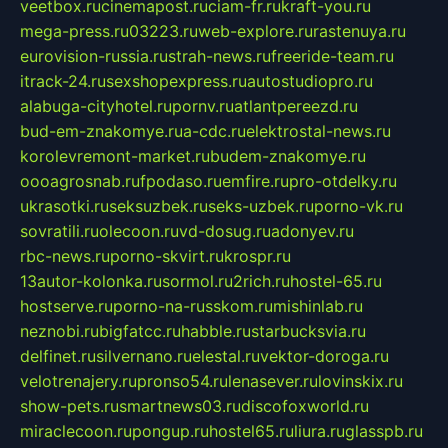
veetbox.ru
cinemapost.ru
ciam-fr.ru
kraft-you.ru
mega-press.ru
03223.ru
web-explore.ru
rastenuya.ru
eurovision-russia.ru
strah-news.ru
freeride-team.ru
itrack-24.ru
sexshopexpress.ru
autostudiopro.ru
alabuga-cityhotel.ru
pornv.ru
atlantpereezd.ru
bud-em-znakomye.ru
a-cdc.ru
elektrostal-news.ru
korolevremont-market.ru
budem-znakomye.ru
oooagrosnab.ru
fpodaso.ru
emfire.ru
pro-otdelky.ru
ukrasotki.ru
seksuzbek.ru
seks-uzbek.ru
porno-vk.ru
sovratili.ru
olecoon.ru
vd-dosug.ru
adonyev.ru
rbc-news.ru
porno-skvirt.ru
krospr.ru
13autor-kolonka.ru
sormol.ru
2rich.ru
hostel-65.ru
hostserve.ru
porno-na-russkom.ru
mishinlab.ru
neznobi.ru
bigfatcc.ru
habble.ru
starbucksvia.ru
delfinet.ru
silvernano.ru
elestal.ru
vektor-doroga.ru
velotrenajery.ru
pronso54.ru
lenasever.ru
lovinskix.ru
show-pets.ru
smartnews03.ru
discofoxworld.ru
miraclecoon.ru
pongup.ru
hostel65.ru
liura.ru
glasspb.ru