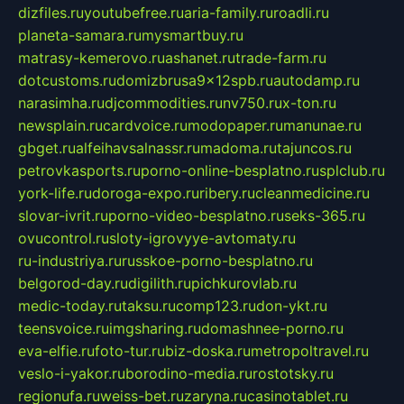
dizfiles.ru
youtubefree.ru
aria-family.ru
roadli.ru
planeta-samara.ru
mysmartbuy.ru
matrasy-kemerovo.ru
ashanet.ru
trade-farm.ru
dotcustoms.ru
domizbrusa9x12spb.ru
autodamp.ru
narasimha.ru
djcommodities.ru
nv750.ru
x-ton.ru
newsplain.ru
cardvoice.ru
modopaper.ru
manunae.ru
gbget.ru
alfeihavsalnassr.ru
madoma.ru
tajuncos.ru
petrovkasports.ru
porno-online-besplatno.ru
splclub.ru
york-life.ru
doroga-expo.ru
ribery.ru
cleanmedicine.ru
slovar-ivrit.ru
porno-video-besplatno.ru
seks-365.ru
ovucontrol.ru
sloty-igrovyye-avtomaty.ru
ru-industriya.ru
russkoe-porno-besplatno.ru
belgorod-day.ru
digilith.ru
pichkurovlab.ru
medic-today.ru
taksu.ru
comp123.ru
don-ykt.ru
teensvoice.ru
imgsharing.ru
domashnee-porno.ru
eva-elfie.ru
foto-tur.ru
biz-doska.ru
metropoltravel.ru
veslo-i-yakor.ru
borodino-media.ru
rostotsky.ru
regionufa.ru
weiss-bet.ru
zaryna.ru
casinotablet.ru