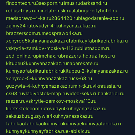
fincontech.ru
3sexporn.ru
1mus.ru
darksand.ru
rebus-toys.ru
minelab-msk.ru
alabuga-cityhotel.ru
medsprawo-4-ka.ru
2864420.ru
blagodarenie-spb.ru
zajmy24.ru
tovudyi-4-kuhnyanazakaz.ru
brazzerscom.ru
medsprawo4ka.ru
xehyroo5kuhnyanazakaz.ru
fabrikayfabrikaefabrika.ru
vskrytie-zamkov-moskva-113.ru
biletnadom.ru
zed-online.ru
pimchax.ru
brazzers-hd.ru
z-host.ru
kitubeu2kuhnyanazakaz.ru
naperekate.ru
kuhnyaofabrikaufabrik.ru
kitubeu-2-kuhnyanazakaz.ru
xehyroo-5-kuhnyanazakaz.ru
cs-68.ru
guzywia-4-kuhnyanazakaz.ru
mir-tk.ru
vlknrussia.ru
cs68.ru
vladivostok-map.ru
video-seks.ru
bankaribi.ru
raszar.ru
vskrytie-zamkov-moskva113.ru
lipetsktelecom.ru
tovudyi4kuhnyanazakaz.ru
seksuzb.ru
guzywia4kuhnyanazakaz.ru
fabrikaofabrikaokuhny.ru
kuhnyaekuhnyaafabrika.ru
kuhnyaykuhnyayfabrika.ru
e-abis1c.ru