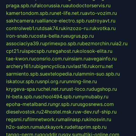
praga.spb.ru
falcorussia.ru
autodoctorservis.ru
kamertondom.spb.ru
net-life.net.ru
avto-vozim.ru
sakhcamera.ru
alliance-electro.spb.ru
stroyavt.ru
controlweb1.ru
tdsak74.ru
kinzozo-ru.ru
kvotka.ru
iron-snab.ru
costa-bella.ru
eugrus.pp.ru
associaciya39.ru
primexpo.spb.ru
bezmorchin.ru
ia2.ru
cpt21.ru
ispecspb.ru
regahost.ru
kolosok-elita.ru
tae-kwon.ru
consrio.com.ru
insiam.ru
avegainfo.ru
archery161.ru
bigencyclica.ru
vlast16.ru
korru.net
sarmiento.spb.su
extelopedia.ru
lammin-suo.spb.ru
iskatour.spb.ru
snpi.org.ru
running-line.ru
krygeva-spa.ru
chel.net.ru
rust-loco.ru
dugshop.ru
hl-beta.spb.ru
school494.spb.ru
mymubaby.ru
epoha-metalband.ru
ngr.spb.ru
rusgosnews.com
dieselvostok.ru
24hostel.msk.ru
w-dev.ru
f-ship.ru
regsmi.ru
filmnetwork.ru
malinasp.ru
kinosvin.ru
h2o-salon.ru
malutkayork.ru
deltaprim.spb.ru
tango-perm.ru
gooddir.ru
sgv.su
multiki-online.com