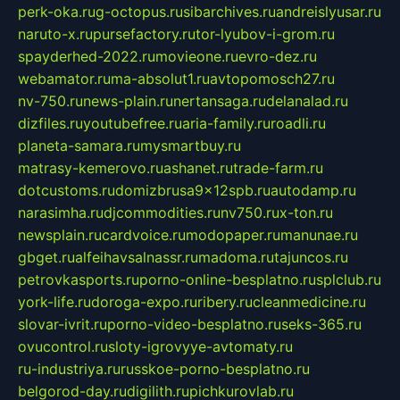
perk-oka.ru
g-octopus.ru
sibarchives.ru
andreislyusar.ru
naruto-x.ru
pursefactory.ru
tor-lyubov-i-grom.ru
spayderhed-2022.ru
movieone.ru
evro-dez.ru
webamator.ru
ma-absolut1.ru
avtopomosch27.ru
nv-750.ru
news-plain.ru
nertansaga.ru
delanalad.ru
dizfiles.ru
youtubefree.ru
aria-family.ru
roadli.ru
planeta-samara.ru
mysmartbuy.ru
matrasy-kemerovo.ru
ashanet.ru
trade-farm.ru
dotcustoms.ru
domizbrusa9x12spb.ru
autodamp.ru
narasimha.ru
djcommodities.ru
nv750.ru
x-ton.ru
newsplain.ru
cardvoice.ru
modopaper.ru
manunae.ru
gbget.ru
alfeihavsalnassr.ru
madoma.ru
tajuncos.ru
petrovkasports.ru
porno-online-besplatno.ru
splclub.ru
york-life.ru
doroga-expo.ru
ribery.ru
cleanmedicine.ru
slovar-ivrit.ru
porno-video-besplatno.ru
seks-365.ru
ovucontrol.ru
sloty-igrovyye-avtomaty.ru
ru-industriya.ru
russkoe-porno-besplatno.ru
belgorod-day.ru
digilith.ru
pichkurovlab.ru