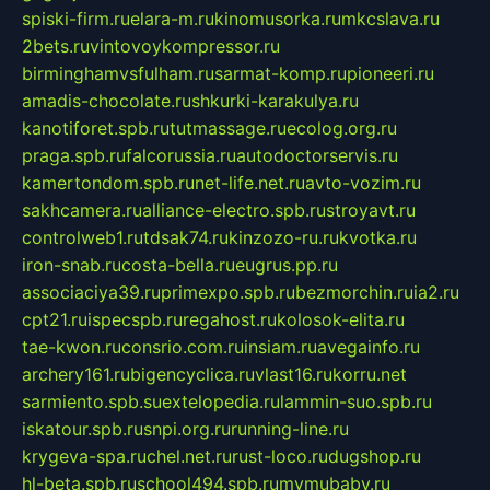
spiski-firm.ru
elara-m.ru
kinomusorka.ru
mkcslava.ru
2bets.ru
vintovoykompressor.ru
birminghamvsfulham.ru
sarmat-komp.ru
pioneeri.ru
amadis-chocolate.ru
shkurki-karakulya.ru
kanotiforet.spb.ru
tutmassage.ru
ecolog.org.ru
praga.spb.ru
falcorussia.ru
autodoctorservis.ru
kamertondom.spb.ru
net-life.net.ru
avto-vozim.ru
sakhcamera.ru
alliance-electro.spb.ru
stroyavt.ru
controlweb1.ru
tdsak74.ru
kinzozo-ru.ru
kvotka.ru
iron-snab.ru
costa-bella.ru
eugrus.pp.ru
associaciya39.ru
primexpo.spb.ru
bezmorchin.ru
ia2.ru
cpt21.ru
ispecspb.ru
regahost.ru
kolosok-elita.ru
tae-kwon.ru
consrio.com.ru
insiam.ru
avegainfo.ru
archery161.ru
bigencyclica.ru
vlast16.ru
korru.net
sarmiento.spb.su
extelopedia.ru
lammin-suo.spb.ru
iskatour.spb.ru
snpi.org.ru
running-line.ru
krygeva-spa.ru
chel.net.ru
rust-loco.ru
dugshop.ru
hl-beta.spb.ru
school494.spb.ru
mymubaby.ru