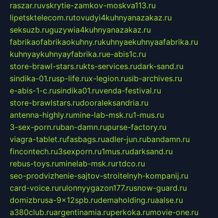
raszar.ru
vskrytie-zamkov-moskva113.ru
lipetsktelecom.ru
tovudyi4kuhnyanazakaz.ru
seksuzb.ru
guzywia4kuhnyanazakaz.ru
fabrikaofabrikaokuhny.ru
kuhnyaekuhnyaafabrika.ru
kuhnyaykuhnyayfabrika.ru
e-abis1c.ru
store-brawl-stars.ru
kts-services.ru
dark-sand.ru
sindika-01.ru
sp-life.ru
x-legion.ru
sib-archives.ru
e-abis-1-c.ru
sindika01.ru
venda-festival.ru
store-brawlstars.ru
dooraleksandria.ru
antenna-highly.ru
mine-lab-msk.ru
1-mus.ru
3-sex-porn.ru
ban-damn.ru
purse-factory.ru
viagra-tablet.ru
fasbags.ru
adler-jun.ru
bandamn.ru
fincontech.ru
3sexporn.ru
1mus.ru
darksand.ru
rebus-toys.ru
minelab-msk.ru
rtdco.ru
seo-prodvizhenie-sajtov-stroitelnyh-kompanij.ru
card-voice.ru
rulonnyygazon177.ru
snow-guard.ru
domizbrusa-9x12spb.ru
demaholding.ru
aalse.ru
a380club.ru
argentinamia.ru
perkoka.ru
movie-one.ru