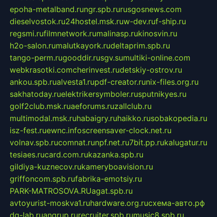
epoha-metalband.ru
ngr.spb.ru
rusgosnews.com
dieselvostok.ru
24hostel.msk.ru
w-dev.ru
f-ship.ru
regsmi.ru
filmnetwork.ru
malinasp.ru
kinosvin.ru
h2o-salon.ru
malutkayork.ru
deltaprim.spb.ru
tango-perm.ru
gooddir.ru
sgv.su
multiki-online.com
webkrasotki.com
cherinvest.ru
detskiy-ostrov.ru
ankou.spb.ru
alvesta1.ru
pdf-creator.ru
nix-files.org.ru
sakhatoday.ru
elektrikersymboler.ru
sputnikyes.ru
golf2club.msk.ru
aeforums.ru
zallclub.ru
multimodal.msk.ru
habaigry.ru
haikko.ru
sobakopedia.ru
isz-fest.ru
ewnc.info
screensaver-clock.net.ru
volnav.spb.ru
comnat.ru
npf.net.ru
7bit.pp.ru
kalugatur.ru
tesiaes.ru
card.com.ru
kazanka.spb.ru
gildiya-kuznecov.ru
kameryboavision.ru
griffoncom.spb.ru
fabrika-emotsiy.ru
PARK-MATROSOVA.RU
agat.spb.ru
avtoyurist-moskva1.ru
hardware.org.ru
схема-авто.рф
dg-lab.ru
angrup.ru
recruiter.spb.ru
music8.spb.ru