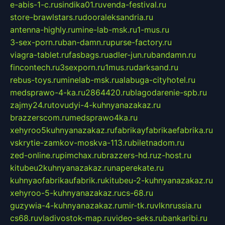
e-abis-1-c.ru
sindika01.ru
venda-festival.ru
store-brawlstars.ru
dooraleksandria.ru
antenna-highly.ru
mine-lab-msk.ru
1-mus.ru
3-sex-porn.ru
ban-damn.ru
purse-factory.ru
viagra-tablet.ru
fasbags.ru
adler-jun.ru
bandamn.ru
fincontech.ru
3sexporn.ru
1mus.ru
darksand.ru
rebus-toys.ru
minelab-msk.ru
alabuga-cityhotel.ru
medsprawo-4-ka.ru
2864420.ru
blagodarenie-spb.ru
zajmy24.ru
tovudyi-4-kuhnyanazakaz.ru
brazzerscom.ru
medsprawo4ka.ru
xehyroo5kuhnyanazakaz.ru
fabrikayfabrikaefabrika.ru
vskrytie-zamkov-moskva-113.ru
biletnadom.ru
zed-online.ru
pimchax.ru
brazzers-hd.ru
z-host.ru
kitubeu2kuhnyanazakaz.ru
naperekate.ru
kuhnyaofabrikaufabrik.ru
kitubeu-2-kuhnyanazakaz.ru
xehyroo-5-kuhnyanazakaz.ru
cs-68.ru
guzywia-4-kuhnyanazakaz.ru
mir-tk.ru
vlknrussia.ru
cs68.ru
vladivostok-map.ru
video-seks.ru
bankaribi.ru