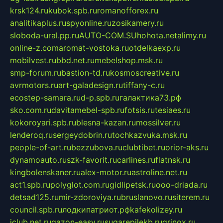
krsk124.ru
kubok.spb.ru
romanofforex.ru
analitikaplus.ru
spyonline.ru
zosikamery.ru
sloboda-ural.pp.ru
AUTO-COM.SU
hohota.net
alimy.ru
online-z.com
aromat-vostoka.ru
otdelkaexp.ru
mobilvest.ru
bbd.net.ru
mebelshop.msk.ru
smp-forum.ru
bastion-td.ru
kosmoscreative.ru
avrmotors.ru
art-galadesign.ru
tiffany-c.ru
ecostep-samara.ru
d-p.spb.ru
галактика73.рф
sko.com.ru
davitamebel-spb.ru
fotsis.ru
tesiaes.ru
kokoroyari.spb.ru
blesna-kazan.ru
mossilver.ru
lenderoq.ru
sergeydobrin.ru
tochkazvuka.msk.ru
people-of-art.ru
bezzubova.ru
clubtibet.ru
orior-aks.ru
dynamoauto.ru
szk-favorit.ru
carlines.ru
flatnsk.ru
kingbolenskaner.ru
alex-motor.ru
astroline.net.ru
act1.spb.ru
polyglot.com.ru
gidlipetsk.ru
ooo-driada.ru
detsad125.ru
mir-zdoroviya.ru
bruslanovo.ru
siterem.ru
council.spb.ru
лодкипатриот.рф
kafekolizey.ru
iclub.net.ru
gazon-easy.ru
sugarepilekb.ru
grinox.ru