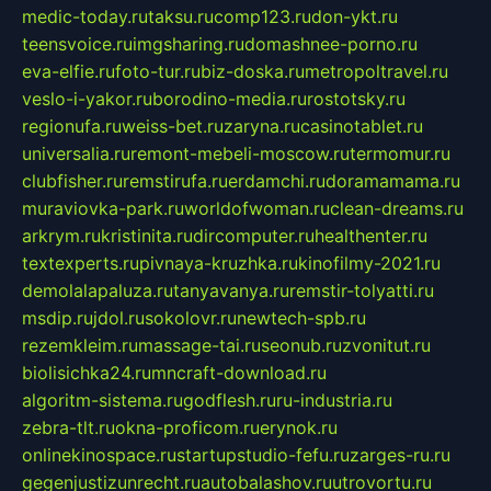
medic-today.ru
taksu.ru
comp123.ru
don-ykt.ru
teensvoice.ru
imgsharing.ru
domashnee-porno.ru
eva-elfie.ru
foto-tur.ru
biz-doska.ru
metropoltravel.ru
veslo-i-yakor.ru
borodino-media.ru
rostotsky.ru
regionufa.ru
weiss-bet.ru
zaryna.ru
casinotablet.ru
universalia.ru
remont-mebeli-moscow.ru
termomur.ru
clubfisher.ru
remstirufa.ru
erdamchi.ru
doramamama.ru
muraviovka-park.ru
worldofwoman.ru
clean-dreams.ru
arkrym.ru
kristinita.ru
dircomputer.ru
healthenter.ru
textexperts.ru
pivnaya-kruzhka.ru
kinofilmy-2021.ru
demolalapaluza.ru
tanyavanya.ru
remstir-tolyatti.ru
msdip.ru
jdol.ru
sokolovr.ru
newtech-spb.ru
rezemkleim.ru
massage-tai.ru
seonub.ru
zvonitut.ru
biolisichka24.ru
mncraft-download.ru
algoritm-sistema.ru
godflesh.ru
ru-industria.ru
zebra-tlt.ru
okna-proficom.ru
erynok.ru
onlinekinospace.ru
startupstudio-fefu.ru
zarges-ru.ru
gegenjustizunrecht.ru
autobalashov.ru
utrovortu.ru