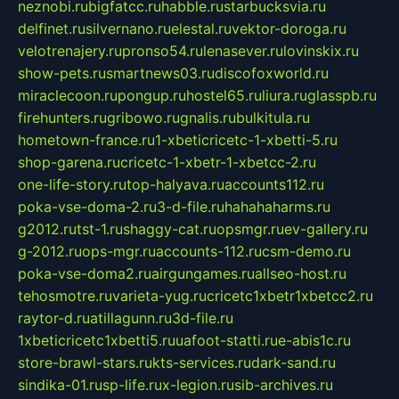
neznobi.ru
bigfatcc.ru
habble.ru
starbucksvia.ru
delfinet.ru
silvernano.ru
elestal.ru
vektor-doroga.ru
velotrenajery.ru
pronso54.ru
lenasever.ru
lovinskix.ru
show-pets.ru
smartnews03.ru
discofoxworld.ru
miraclecoon.ru
pongup.ru
hostel65.ru
liura.ru
glasspb.ru
firehunters.ru
gribowo.ru
gnalis.ru
bulkitula.ru
hometown-france.ru
1-xbeticricetc-1-xbetti-5.ru
shop-garena.ru
cricetc-1-xbetr-1-xbetcc-2.ru
one-life-story.ru
top-halyava.ru
accounts112.ru
poka-vse-doma-2.ru
3-d-file.ru
hahahaharms.ru
g2012.ru
tst-1.ru
shaggy-cat.ru
opsmgr.ru
ev-gallery.ru
g-2012.ru
ops-mgr.ru
accounts-112.ru
csm-demo.ru
poka-vse-doma2.ru
airgungames.ru
allseo-host.ru
tehosmotre.ru
varieta-yug.ru
cricetc1xbetr1xbetcc2.ru
raytor-d.ru
atillagunn.ru
3d-file.ru
1xbeticricetc1xbetti5.ru
uafoot-statti.ru
e-abis1c.ru
store-brawl-stars.ru
kts-services.ru
dark-sand.ru
sindika-01.ru
sp-life.ru
x-legion.ru
sib-archives.ru