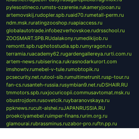
pylesostineco.ru
msts-ozarenie.ru
kameryjooan.ru
artemovskij.ru
dopler.spb.ru
aid70.ru
metall-perm.ru
ndm.msk.ru
ratingzooshop.ru
apiaccess.ru
globalautotrade.info
bezverhovskoe.ru
drsschool.ru
ZOOSMART.SPB.RU
dalakony.ru
medikijob.ru
remontt.spb.ru
photostudia.spb.ru
myragon.ru
terramia.ru
academy62.ru
gardengallereya.ru
rti.com.ru
artem-news.ru
biserinca.ru
krasnodarkurort.com
imshowtv.ru
mebel-v-tule.ru
mobtopik.ru
pcsecurity.net.ru
tool-sib.ru
multimetrunit.ru
sp-tour.ru
fan-cs.ru
santeh-russia.ru
symbian9.net.ru
DSHAIR.RU
tmmotors.spb.ru
xjocuricopii.com
musavtomat.msk.ru
obustrojdom.ru
sovetcik.ru
ybaranovskaya.ru
ppknews.ru
cult-alshei.ru
JAPANRUSSIA.RU
proekciyamebel.ru
imper-finans.ru
rim.org.ru
glamourai.ru
brassminus.ru
zabor-pro.ru
ftn.pp.ru
dorogoe58.ru
laimengpacker.ru
kuzova-zapchasti.ru