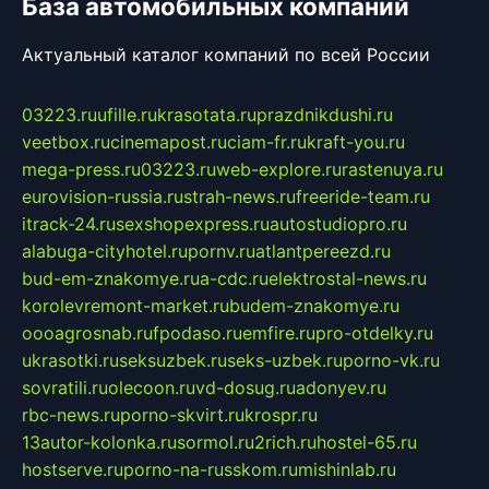
База автомобильных компаний
Актуальный каталог компаний по всей России
03223.ru
ufille.ru
krasotata.ru
prazdnikdushi.ru
veetbox.ru
cinemapost.ru
ciam-fr.ru
kraft-you.ru
mega-press.ru
03223.ru
web-explore.ru
rastenuya.ru
eurovision-russia.ru
strah-news.ru
freeride-team.ru
itrack-24.ru
sexshopexpress.ru
autostudiopro.ru
alabuga-cityhotel.ru
pornv.ru
atlantpereezd.ru
bud-em-znakomye.ru
a-cdc.ru
elektrostal-news.ru
korolevremont-market.ru
budem-znakomye.ru
oooagrosnab.ru
fpodaso.ru
emfire.ru
pro-otdelky.ru
ukrasotki.ru
seksuzbek.ru
seks-uzbek.ru
porno-vk.ru
sovratili.ru
olecoon.ru
vd-dosug.ru
adonyev.ru
rbc-news.ru
porno-skvirt.ru
krospr.ru
13autor-kolonka.ru
sormol.ru
2rich.ru
hostel-65.ru
hostserve.ru
porno-na-russkom.ru
mishinlab.ru