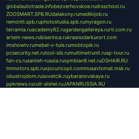
globalautotrade.info
bezverhovskoe.ru
drsschool.ru
ZOOSMART.SPB.RU
dalakony.ru
medikijob.ru
remontt.spb.ru
photostudia.spb.ru
myragon.ru
terramia.ru
academy62.ru
gardengallereya.ru
rti.com.ru
artem-news.ru
biserinca.ru
krasnodarkurort.com
imshowtv.ru
mebel-v-tule.ru
mobtopik.ru
pcsecurity.net.ru
tool-sib.ru
multimetrunit.ru
sp-tour.ru
fan-cs.ru
santeh-russia.ru
symbian9.net.ru
DSHAIR.RU
tmmotors.spb.ru
xjocuricopii.com
musavtomat.msk.ru
obustrojdom.ru
sovetcik.ru
ybaranovskaya.ru
ppknews.ru
cult-alshei.ru
JAPANRUSSIA.RU
proekciyamebel.ru
imper-finans.ru
rim.org.ru
glamourai.ru
brassminus.ru
zabor-pro.ru
ftn.pp.ru
dorogoe58.ru
laimengpacker.ru
kuzova-zapchasti.ru
sageerp.ru
taxodrom.ru
dsrazvitie.ru
hardcity.net.ru
ratinghomegames.ru
topservice25.ru
gubernyan.ru
gtglasslined.ru
ii4.ru
tssport.spb.ru
andorra24.com
blackwallstreet.ru
oboimos.ru
optim-doors.com.ru