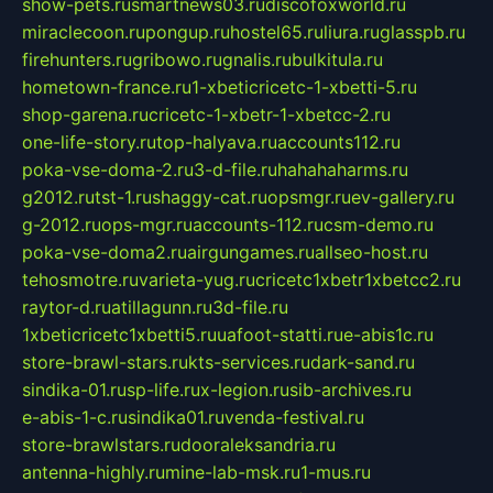
show-pets.ru
smartnews03.ru
discofoxworld.ru
miraclecoon.ru
pongup.ru
hostel65.ru
liura.ru
glasspb.ru
firehunters.ru
gribowo.ru
gnalis.ru
bulkitula.ru
hometown-france.ru
1-xbeticricetc-1-xbetti-5.ru
shop-garena.ru
cricetc-1-xbetr-1-xbetcc-2.ru
one-life-story.ru
top-halyava.ru
accounts112.ru
poka-vse-doma-2.ru
3-d-file.ru
hahahaharms.ru
g2012.ru
tst-1.ru
shaggy-cat.ru
opsmgr.ru
ev-gallery.ru
g-2012.ru
ops-mgr.ru
accounts-112.ru
csm-demo.ru
poka-vse-doma2.ru
airgungames.ru
allseo-host.ru
tehosmotre.ru
varieta-yug.ru
cricetc1xbetr1xbetcc2.ru
raytor-d.ru
atillagunn.ru
3d-file.ru
1xbeticricetc1xbetti5.ru
uafoot-statti.ru
e-abis1c.ru
store-brawl-stars.ru
kts-services.ru
dark-sand.ru
sindika-01.ru
sp-life.ru
x-legion.ru
sib-archives.ru
e-abis-1-c.ru
sindika01.ru
venda-festival.ru
store-brawlstars.ru
dooraleksandria.ru
antenna-highly.ru
mine-lab-msk.ru
1-mus.ru