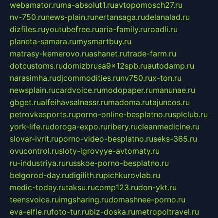
webamator.ru
ma-absolut1.ru
avtopomosch27.ru
nv-750.ru
news-plain.ru
nertansaga.ru
delanalad.ru
dizfiles.ru
youtubefree.ru
aria-family.ru
roadli.ru
planeta-samara.ru
mysmartbuy.ru
matrasy-kemerovo.ru
ashanet.ru
trade-farm.ru
dotcustoms.ru
domizbrusa9x12spb.ru
autodamp.ru
narasimha.ru
djcommodities.ru
nv750.ru
x-ton.ru
newsplain.ru
cardvoice.ru
modopaper.ru
manunae.ru
gbget.ru
alfeihavsalnassr.ru
madoma.ru
tajuncos.ru
petrovkasports.ru
porno-online-besplatno.ru
splclub.ru
york-life.ru
doroga-expo.ru
ribery.ru
cleanmedicine.ru
slovar-ivrit.ru
porno-video-besplatno.ru
seks-365.ru
ovucontrol.ru
sloty-igrovyye-avtomaty.ru
ru-industriya.ru
russkoe-porno-besplatno.ru
belgorod-day.ru
digilith.ru
pichkurovlab.ru
medic-today.ru
taksu.ru
comp123.ru
don-ykt.ru
teensvoice.ru
imgsharing.ru
domashnee-porno.ru
eva-elfie.ru
foto-tur.ru
biz-doska.ru
metropoltravel.ru