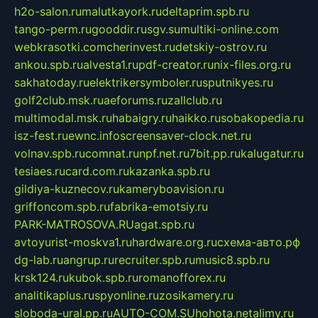
h2o-salon.ru
malutkayork.ru
deltaprim.spb.ru
tango-perm.ru
gooddir.ru
sgv.su
multiki-online.com
webkrasotki.com
cherinvest.ru
detskiy-ostrov.ru
ankou.spb.ru
alvesta1.ru
pdf-creator.ru
nix-files.org.ru
sakhatoday.ru
elektrikersymboler.ru
sputnikyes.ru
golf2club.msk.ru
aeforums.ru
zallclub.ru
multimodal.msk.ru
habaigry.ru
haikko.ru
sobakopedia.ru
isz-fest.ru
ewnc.info
screensaver-clock.net.ru
volnav.spb.ru
comnat.ru
npf.net.ru
7bit.pp.ru
kalugatur.ru
tesiaes.ru
card.com.ru
kazanka.spb.ru
gildiya-kuznecov.ru
kameryboavision.ru
griffoncom.spb.ru
fabrika-emotsiy.ru
PARK-MATROSOVA.RU
agat.spb.ru
avtoyurist-moskva1.ru
hardware.org.ru
схема-авто.рф
dg-lab.ru
angrup.ru
recruiter.spb.ru
music8.spb.ru
krsk124.ru
kubok.spb.ru
romanofforex.ru
analitikaplus.ru
spyonline.ru
zosikamery.ru
sloboda-ural.pp.ru
AUTO-COM.SU
hohota.net
alimy.ru