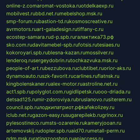
online-z.com
aromat-vostoka.ru
otdelkaexp.ru
mobilvest.ru
bbd.net.ru
mebelshop.msk.ru
smp-forum.ru
bastion-td.ru
kosmoscreative.ru
avrmotors.ru
art-galadesign.ru
tiffany-c.ru
ecostep-samara.ru
d-p.spb.ru
галактика73.рф
sko.com.ru
davitamebel-spb.ru
fotsis.ru
tesiaes.ru
kokoroyari.spb.ru
blesna-kazan.ru
mossilver.ru
lenderoq.ru
sergeydobrin.ru
tochkazvuka.msk.ru
people-of-art.ru
bezzubova.ru
clubtibet.ru
orior-aks.ru
dynamoauto.ru
szk-favorit.ru
carlines.ru
flatnsk.ru
kingbolenskaner.ru
alex-motor.ru
astroline.net.ru
act1.spb.ru
polyglot.com.ru
gidlipetsk.ru
ooo-driada.ru
detsad125.ru
mir-zdoroviya.ru
bruslanovo.ru
siterem.ru
council.spb.ru
лодкипатриот.рф
kafekolizey.ru
iclub.net.ru
gazon-easy.ru
sugarepilekb.ru
grinox.ru
pylesostineco.ru
msts-ozarenie.ru
kameryjooan.ru
artemovskij.ru
dopler.spb.ru
aid70.ru
metall-perm.ru
ndm.msk.ru
ratingzooshop.ru
apiaccess.ru