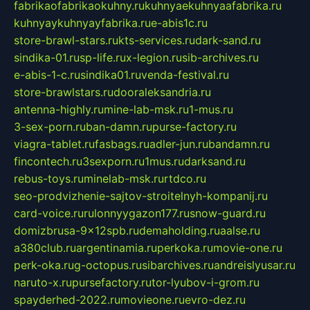
fabrikaofabrikaokuhny.ru
kuhnyaekuhnyaafabrika.ru
kuhnyaykuhnyayfabrika.ru
e-abis1c.ru
store-brawl-stars.ru
kts-services.ru
dark-sand.ru
sindika-01.ru
sp-life.ru
x-legion.ru
sib-archives.ru
e-abis-1-c.ru
sindika01.ru
venda-festival.ru
store-brawlstars.ru
dooraleksandria.ru
antenna-highly.ru
mine-lab-msk.ru
1-mus.ru
3-sex-porn.ru
ban-damn.ru
purse-factory.ru
viagra-tablet.ru
fasbags.ru
adler-jun.ru
bandamn.ru
fincontech.ru
3sexporn.ru
1mus.ru
darksand.ru
rebus-toys.ru
minelab-msk.ru
rtdco.ru
seo-prodvizhenie-sajtov-stroitelnyh-kompanij.ru
card-voice.ru
rulonnyygazon177.ru
snow-guard.ru
domizbrusa-9x12spb.ru
demaholding.ru
aalse.ru
a380club.ru
argentinamia.ru
perkoka.ru
movie-one.ru
perk-oka.ru
g-octopus.ru
sibarchives.ru
andreislyusar.ru
naruto-x.ru
pursefactory.ru
tor-lyubov-i-grom.ru
spayderhed-2022.ru
movieone.ru
evro-dez.ru