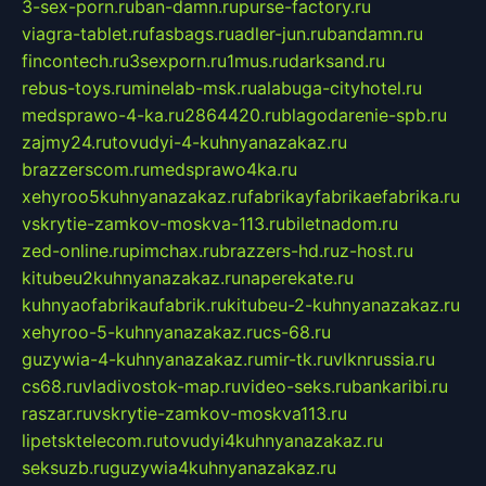
3-sex-porn.ru
ban-damn.ru
purse-factory.ru
viagra-tablet.ru
fasbags.ru
adler-jun.ru
bandamn.ru
fincontech.ru
3sexporn.ru
1mus.ru
darksand.ru
rebus-toys.ru
minelab-msk.ru
alabuga-cityhotel.ru
medsprawo-4-ka.ru
2864420.ru
blagodarenie-spb.ru
zajmy24.ru
tovudyi-4-kuhnyanazakaz.ru
brazzerscom.ru
medsprawo4ka.ru
xehyroo5kuhnyanazakaz.ru
fabrikayfabrikaefabrika.ru
vskrytie-zamkov-moskva-113.ru
biletnadom.ru
zed-online.ru
pimchax.ru
brazzers-hd.ru
z-host.ru
kitubeu2kuhnyanazakaz.ru
naperekate.ru
kuhnyaofabrikaufabrik.ru
kitubeu-2-kuhnyanazakaz.ru
xehyroo-5-kuhnyanazakaz.ru
cs-68.ru
guzywia-4-kuhnyanazakaz.ru
mir-tk.ru
vlknrussia.ru
cs68.ru
vladivostok-map.ru
video-seks.ru
bankaribi.ru
raszar.ru
vskrytie-zamkov-moskva113.ru
lipetsktelecom.ru
tovudyi4kuhnyanazakaz.ru
seksuzb.ru
guzywia4kuhnyanazakaz.ru