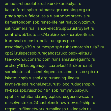
amadis-chocolate.ru
shkurki-karakulya.ru
kanotiforet.spb.ru
tutmassage.ru
ecolog.org.ru
praga.spb.ru
falcorussia.ru
autodoctorservis.ru
kamertondom.spb.ru
net-life.net.ru
avto-vozim.ru
sakhcamera.ru
alliance-electro.spb.ru
stroyavt.ru
controlweb1.ru
tdsak74.ru
kinzozo-ru.ru
kvotka.ru
iron-snab.ru
costa-bella.ru
eugrus.pp.ru
associaciya39.ru
primexpo.spb.ru
bezmorchin.ru
ia2.ru
cpt21.ru
ispecspb.ru
regahost.ru
kolosok-elita.ru
tae-kwon.ru
consrio.com.ru
insiam.ru
avegainfo.ru
archery161.ru
bigencyclica.ru
vlast16.ru
korru.net
sarmiento.spb.su
extelopedia.ru
lammin-suo.spb.ru
iskatour.spb.ru
snpi.org.ru
running-line.ru
krygeva-spa.ru
chel.net.ru
rust-loco.ru
dugshop.ru
hl-beta.spb.ru
school494.spb.ru
mymubaby.ru
epoha-metalband.ru
ngr.spb.ru
rusgosnews.com
dieselvostok.ru
24hostel.msk.ru
w-dev.ru
f-ship.ru
regsmi.ru
filmnetwork.ru
malinasp.ru
kinosvin.ru