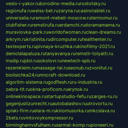
veslo-i-yakor.ru
borodino-media.ru
rostotsky.ru
regionufa.ru
weiss-bet.ru
zaryna.ru
casinotablet.ru
universalia.ru
remont-mebeli-moscow.ru
termomur.ru
clubfisher.ru
remstirufa.ru
erdamchi.ru
doramamama.ru
muraviovka-park.ru
worldofwoman.ru
clean-dreams.ru
arkrym.ru
kristinita.ru
dircomputer.ru
healthenter.ru
textexperts.ru
pivnaya-kruzhka.ru
kinofilmy-2021.ru
demolalapaluza.ru
tanyavanya.ru
remstir-tolyatti.ru
msdip.ru
jdol.ru
sokolovr.ru
newtech-spb.ru
rezemkleim.ru
massage-tai.ru
seonub.ru
zvonitut.ru
biolisichka24.ru
mncraft-download.ru
algoritm-sistema.ru
godflesh.ru
ru-industria.ru
zebra-tlt.ru
okna-proficom.ru
erynok.ru
onlinekinospace.ru
startupstudio-fefu.ru
zarges-ru.ru
gegenjustizunrecht.ru
autobalashov.ru
utrovortu.ru
spiski-firm.ru
elara-m.ru
kinomusorka.ru
mkcslava.ru
2bets.ru
vintovoykompressor.ru
birminghamvsfulham.ru
sarmat-komp.ru
pioneeri.ru