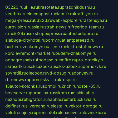
03223.ru
ufille.ru
krasotata.ru
prazdnikdushi.ru
veetbox.ru
cinemapost.ru
ciam-fr.ru
kraft-you.ru
mega-press.ru
03223.ru
web-explore.ru
rastenuya.ru
eurovision-russia.ru
strah-news.ru
freeride-team.ru
itrack-24.ru
sexshopexpress.ru
autostudiopro.ru
alabuga-cityhotel.ru
pornv.ru
atlantpereezd.ru
bud-em-znakomye.ru
a-cdc.ru
elektrostal-news.ru
korolevremont-market.ru
budem-znakomye.ru
oooagrosnab.ru
fpodaso.ru
emfire.ru
pro-otdelky.ru
ukrasotki.ru
seksuzbek.ru
seks-uzbek.ru
porno-vk.ru
sovratili.ru
olecoon.ru
vd-dosug.ru
adonyev.ru
rbc-news.ru
porno-skvirt.ru
krospr.ru
13autor-kolonka.ru
sormol.ru
2rich.ru
hostel-65.ru
hostserve.ru
porno-na-russkom.ru
mishinlab.ru
neznobi.ru
bigfatcc.ru
habble.ru
starbucksvia.ru
delfinet.ru
silvernano.ru
elestal.ru
vektor-doroga.ru
velotrenajery.ru
pronso54.ru
lenasever.ru
lovinskix.ru