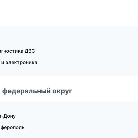
иагностика ДВС
 и электроника
 федеральный округ
а-Дону
имферополь