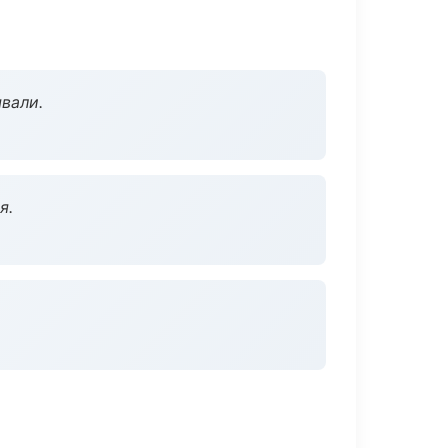
вали.
я.