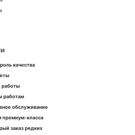
ия
я
ми
роль качества
меты
е работы
м работам
вное обслуживание
м премиум-класса
рый заказ редких