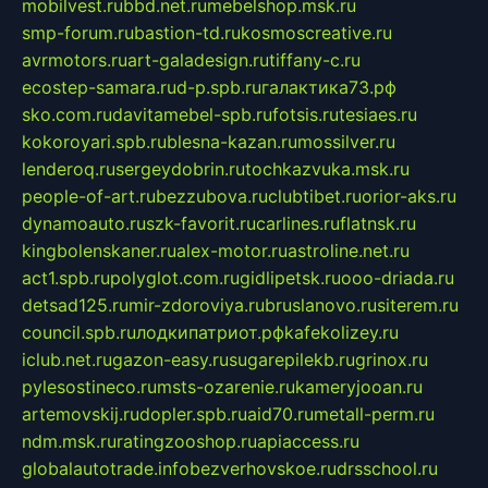
mobilvest.ru
bbd.net.ru
mebelshop.msk.ru
smp-forum.ru
bastion-td.ru
kosmoscreative.ru
avrmotors.ru
art-galadesign.ru
tiffany-c.ru
ecostep-samara.ru
d-p.spb.ru
галактика73.рф
sko.com.ru
davitamebel-spb.ru
fotsis.ru
tesiaes.ru
kokoroyari.spb.ru
blesna-kazan.ru
mossilver.ru
lenderoq.ru
sergeydobrin.ru
tochkazvuka.msk.ru
people-of-art.ru
bezzubova.ru
clubtibet.ru
orior-aks.ru
dynamoauto.ru
szk-favorit.ru
carlines.ru
flatnsk.ru
kingbolenskaner.ru
alex-motor.ru
astroline.net.ru
act1.spb.ru
polyglot.com.ru
gidlipetsk.ru
ooo-driada.ru
detsad125.ru
mir-zdoroviya.ru
bruslanovo.ru
siterem.ru
council.spb.ru
лодкипатриот.рф
kafekolizey.ru
iclub.net.ru
gazon-easy.ru
sugarepilekb.ru
grinox.ru
pylesostineco.ru
msts-ozarenie.ru
kameryjooan.ru
artemovskij.ru
dopler.spb.ru
aid70.ru
metall-perm.ru
ndm.msk.ru
ratingzooshop.ru
apiaccess.ru
globalautotrade.info
bezverhovskoe.ru
drsschool.ru