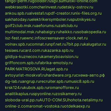
tango-perm.ru
gooddir.ru
sgv.su
multiki-online.com
webkrasotki.com
cherinvest.ru
detskiy-ostrov.ru
ankou.spb.ru
alvesta1.ru
pdf-creator.ru
nix-files.org.ru
sakhatoday.ru
elektrikersymboler.ru
sputnikyes.ru
golf2club.msk.ru
aeforums.ru
zallclub.ru
multimodal.msk.ru
habaigry.ru
haikko.ru
sobakopedia.ru
isz-fest.ru
ewnc.info
screensaver-clock.net.ru
volnav.spb.ru
comnat.ru
npf.net.ru
7bit.pp.ru
kalugatur.ru
tesiaes.ru
card.com.ru
kazanka.spb.ru
gildiya-kuznecov.ru
kameryboavision.ru
griffoncom.spb.ru
fabrika-emotsiy.ru
PARK-MATROSOVA.RU
agat.spb.ru
avtoyurist-moskva1.ru
hardware.org.ru
схема-авто.рф
dg-lab.ru
angrup.ru
recruiter.spb.ru
music8.spb.ru
krsk124.ru
kubok.spb.ru
romanofforex.ru
analitikaplus.ru
spyonline.ru
zosikamery.ru
sloboda-ural.pp.ru
AUTO-COM.SU
hohota.net
alimy.ru
online-z.com
aromat-vostoka.ru
otdelkaexp.ru