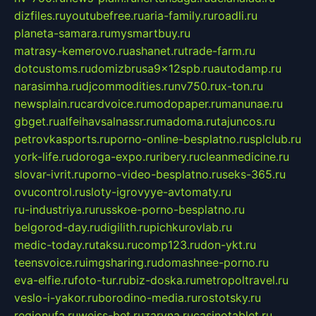
dizfiles.ru
youtubefree.ru
aria-family.ru
roadli.ru
planeta-samara.ru
mysmartbuy.ru
matrasy-kemerovo.ru
ashanet.ru
trade-farm.ru
dotcustoms.ru
domizbrusa9x12spb.ru
autodamp.ru
narasimha.ru
djcommodities.ru
nv750.ru
x-ton.ru
newsplain.ru
cardvoice.ru
modopaper.ru
manunae.ru
gbget.ru
alfeihavsalnassr.ru
madoma.ru
tajuncos.ru
petrovkasports.ru
porno-online-besplatno.ru
splclub.ru
york-life.ru
doroga-expo.ru
ribery.ru
cleanmedicine.ru
slovar-ivrit.ru
porno-video-besplatno.ru
seks-365.ru
ovucontrol.ru
sloty-igrovyye-avtomaty.ru
ru-industriya.ru
russkoe-porno-besplatno.ru
belgorod-day.ru
digilith.ru
pichkurovlab.ru
medic-today.ru
taksu.ru
comp123.ru
don-ykt.ru
teensvoice.ru
imgsharing.ru
domashnee-porno.ru
eva-elfie.ru
foto-tur.ru
biz-doska.ru
metropoltravel.ru
veslo-i-yakor.ru
borodino-media.ru
rostotsky.ru
regionufa.ru
weiss-bet.ru
zaryna.ru
casinotablet.ru