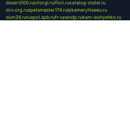
desert000.ru
ivtorgi.ru
ifiori.ru
catalog-statei.ru
dcv.org.ru
spetsmaster174.ru
ipkameryhiseeu.ru
dum26.ru
ruspol.spb.ru
fr-opendp.ru
kam-solnyshko.ru
cheyenne-arapaho.ru
sevzapmetal.spb.ru
ted-lapidus.spb.ru
parasite-eliminator.ru
sigma-complete.ru
modernworld.ru
dama-moda.ru
eholot-group.ru
sk-nvkz.ru
DRONGOLD.RU
democratia2.ru
i-farmer.ru
mass-sport.org
jablonex.spb.ru
bookmess.ru
linkword.ru
refineua.com.ru
cs-spec.net.ru
altay-mebel.ru
DNK-THEATRE.RU
mechaniks.spb.ru
ipcamtechage.ru
skosta.ru
a-sun.ru
stroy-ldsp.ru
snowlands.org.ru
childrensshoes.ru
mrlizzy.ru
mebelsofiakrd.ru
bulizhenko.ru
rumantick.net.ru
mtszerno.ru
daily-fishing.ru
glushiteli-v-spb.ru
megasat.org.ru
localization.net.ru
flyingfish.pp.ru
ds5teremok.ru
aclib.spb.ru
komissionka30.ru
mag-profit.ru
icentre-74.ru
leasing-nsk.ru
hd39.ru
rcd.com.ru