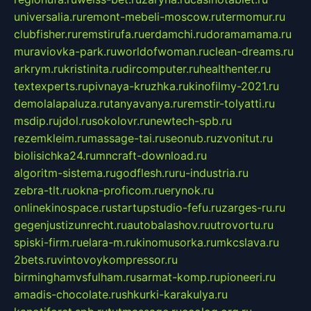
universalia.ru
remont-mebeli-moscow.ru
termomur.ru
clubfisher.ru
remstirufa.ru
erdamchi.ru
doramamama.ru
muraviovka-park.ru
worldofwoman.ru
clean-dreams.ru
arkrym.ru
kristinita.ru
dircomputer.ru
healthenter.ru
textexperts.ru
pivnaya-kruzhka.ru
kinofilmy-2021.ru
demolalapaluza.ru
tanyavanya.ru
remstir-tolyatti.ru
msdip.ru
jdol.ru
sokolovr.ru
newtech-spb.ru
rezemkleim.ru
massage-tai.ru
seonub.ru
zvonitut.ru
biolisichka24.ru
mncraft-download.ru
algoritm-sistema.ru
godflesh.ru
ru-industria.ru
zebra-tlt.ru
okna-proficom.ru
erynok.ru
onlinekinospace.ru
startupstudio-fefu.ru
zarges-ru.ru
gegenjustizunrecht.ru
autobalashov.ru
utrovortu.ru
spiski-firm.ru
elara-m.ru
kinomusorka.ru
mkcslava.ru
2bets.ru
vintovoykompressor.ru
birminghamvsfulham.ru
sarmat-komp.ru
pioneeri.ru
amadis-chocolate.ru
shkurki-karakulya.ru