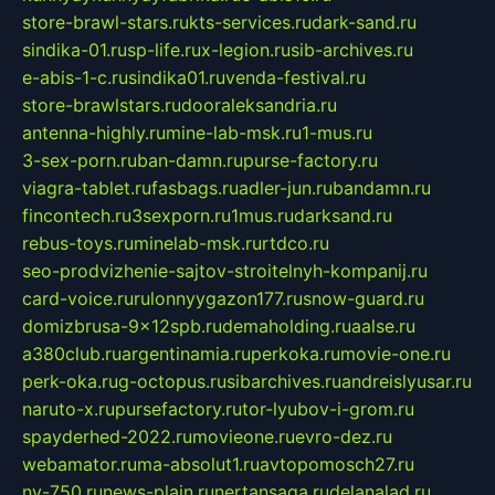
store-brawl-stars.ru
kts-services.ru
dark-sand.ru
sindika-01.ru
sp-life.ru
x-legion.ru
sib-archives.ru
e-abis-1-c.ru
sindika01.ru
venda-festival.ru
store-brawlstars.ru
dooraleksandria.ru
antenna-highly.ru
mine-lab-msk.ru
1-mus.ru
3-sex-porn.ru
ban-damn.ru
purse-factory.ru
viagra-tablet.ru
fasbags.ru
adler-jun.ru
bandamn.ru
fincontech.ru
3sexporn.ru
1mus.ru
darksand.ru
rebus-toys.ru
minelab-msk.ru
rtdco.ru
seo-prodvizhenie-sajtov-stroitelnyh-kompanij.ru
card-voice.ru
rulonnyygazon177.ru
snow-guard.ru
domizbrusa-9x12spb.ru
demaholding.ru
aalse.ru
a380club.ru
argentinamia.ru
perkoka.ru
movie-one.ru
perk-oka.ru
g-octopus.ru
sibarchives.ru
andreislyusar.ru
naruto-x.ru
pursefactory.ru
tor-lyubov-i-grom.ru
spayderhed-2022.ru
movieone.ru
evro-dez.ru
webamator.ru
ma-absolut1.ru
avtopomosch27.ru
nv-750.ru
news-plain.ru
nertansaga.ru
delanalad.ru