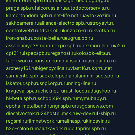
kanotiforet.spb.ru
tutmassage.ru
ecolog.org.ru
praga.spb.ru
falcorussia.ru
autodoctorservis.ru
kamertondom.spb.ru
net-life.net.ru
avto-vozim.ru
sakhcamera.ru
alliance-electro.spb.ru
stroyavt.ru
controlweb1.ru
tdsak74.ru
kinzozo-ru.ru
kvotka.ru
iron-snab.ru
costa-bella.ru
eugrus.pp.ru
associaciya39.ru
primexpo.spb.ru
bezmorchin.ru
ia2.ru
cpt21.ru
ispecspb.ru
regahost.ru
kolosok-elita.ru
tae-kwon.ru
consrio.com.ru
insiam.ru
avegainfo.ru
archery161.ru
bigencyclica.ru
vlast16.ru
korru.net
sarmiento.spb.su
extelopedia.ru
lammin-suo.spb.ru
iskatour.spb.ru
snpi.org.ru
running-line.ru
krygeva-spa.ru
chel.net.ru
rust-loco.ru
dugshop.ru
hl-beta.spb.ru
school494.spb.ru
mymubaby.ru
epoha-metalband.ru
ngr.spb.ru
rusgosnews.com
dieselvostok.ru
24hostel.msk.ru
w-dev.ru
f-ship.ru
regsmi.ru
filmnetwork.ru
malinasp.ru
kinosvin.ru
h2o-salon.ru
malutkayork.ru
deltaprim.spb.ru