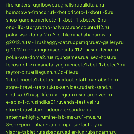
firehunters.ru
gribowo.ru
gnalis.ru
bulkitula.ru
hometown-france.ru
1-xbeticricetc-1-xbetti-5.ru
shop-garena.ru
cricetc-1-xbetr-1-xbetcc-2.ru
one-life-story.ru
top-halyava.ru
accounts112.ru
poka-vse-doma-2.ru
3-d-file.ru
hahahaharms.ru
g2012.ru
tst-1.ru
shaggy-cat.ru
opsmgr.ru
ev-gallery.ru
g-2012.ru
ops-mgr.ru
accounts-112.ru
csm-demo.ru
poka-vse-doma2.ru
airgungames.ru
allseo-host.ru
tehosmotre.ru
varieta-yug.ru
cricetc1xbetr1xbetcc2.ru
raytor-d.ru
atillagunn.ru
3d-file.ru
1xbeticricetc1xbetti5.ru
uafoot-statti.ru
e-abis1c.ru
store-brawl-stars.ru
kts-services.ru
dark-sand.ru
sindika-01.ru
sp-life.ru
x-legion.ru
sib-archives.ru
e-abis-1-c.ru
sindika01.ru
venda-festival.ru
store-brawlstars.ru
dooraleksandria.ru
antenna-highly.ru
mine-lab-msk.ru
1-mus.ru
3-sex-porn.ru
ban-damn.ru
purse-factory.ru
viagra-tablet.ru
fasbags.ru
adler-jun.ru
bandamn.ru