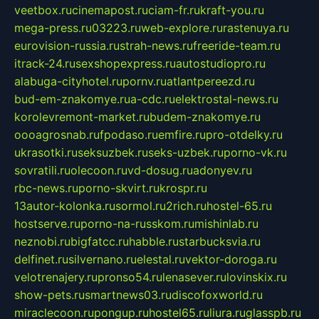
veetbox.ru
cinemapost.ru
ciam-fr.ru
kraft-you.ru
mega-press.ru
03223.ru
web-explore.ru
rastenuya.ru
eurovision-russia.ru
strah-news.ru
freeride-team.ru
itrack-24.ru
sexshopexpress.ru
autostudiopro.ru
alabuga-cityhotel.ru
pornv.ru
atlantpereezd.ru
bud-em-znakomye.ru
a-cdc.ru
elektrostal-news.ru
korolevremont-market.ru
budem-znakomye.ru
oooagrosnab.ru
fpodaso.ru
emfire.ru
pro-otdelky.ru
ukrasotki.ru
seksuzbek.ru
seks-uzbek.ru
porno-vk.ru
sovratili.ru
olecoon.ru
vd-dosug.ru
adonyev.ru
rbc-news.ru
porno-skvirt.ru
krospr.ru
13autor-kolonka.ru
sormol.ru
2rich.ru
hostel-65.ru
hostserve.ru
porno-na-russkom.ru
mishinlab.ru
neznobi.ru
bigfatcc.ru
habble.ru
starbucksvia.ru
delfinet.ru
silvernano.ru
elestal.ru
vektor-doroga.ru
velotrenajery.ru
pronso54.ru
lenasever.ru
lovinskix.ru
show-pets.ru
smartnews03.ru
discofoxworld.ru
miraclecoon.ru
pongup.ru
hostel65.ru
liura.ru
glasspb.ru