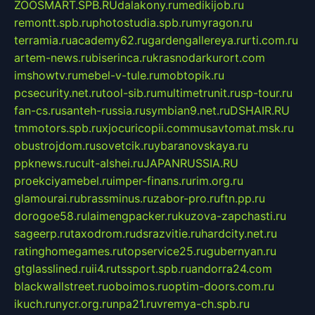
ZOOSMART.SPB.RU
dalakony.ru
medikijob.ru
remontt.spb.ru
photostudia.spb.ru
myragon.ru
terramia.ru
academy62.ru
gardengallereya.ru
rti.com.ru
artem-news.ru
biserinca.ru
krasnodarkurort.com
imshowtv.ru
mebel-v-tule.ru
mobtopik.ru
pcsecurity.net.ru
tool-sib.ru
multimetrunit.ru
sp-tour.ru
fan-cs.ru
santeh-russia.ru
symbian9.net.ru
DSHAIR.RU
tmmotors.spb.ru
xjocuricopii.com
musavtomat.msk.ru
obustrojdom.ru
sovetcik.ru
ybaranovskaya.ru
ppknews.ru
cult-alshei.ru
JAPANRUSSIA.RU
proekciyamebel.ru
imper-finans.ru
rim.org.ru
glamourai.ru
brassminus.ru
zabor-pro.ru
ftn.pp.ru
dorogoe58.ru
laimengpacker.ru
kuzova-zapchasti.ru
sageerp.ru
taxodrom.ru
dsrazvitie.ru
hardcity.net.ru
ratinghomegames.ru
topservice25.ru
gubernyan.ru
gtglasslined.ru
ii4.ru
tssport.spb.ru
andorra24.com
blackwallstreet.ru
oboimos.ru
optim-doors.com.ru
ikuch.ru
nycr.org.ru
npa21.ru
vremya-ch.spb.ru