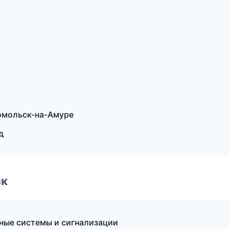
сомольск-на-Амуре
д
ск
нные системы и сигнализации