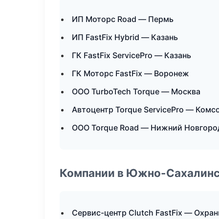
ИП Моторс Road — Пермь
ИП FastFix Hybrid — Казань
ГК FastFix ServicePro — Казань
ГК Моторс FastFix — Воронеж
ООО TurboTech Torque — Москва
Автоцентр Torque ServicePro — Ком
ООО Torque Road — Нижний Новгоро
Компании в Южно-Сахалин
Сервис-центр Clutch FastFix — Охра