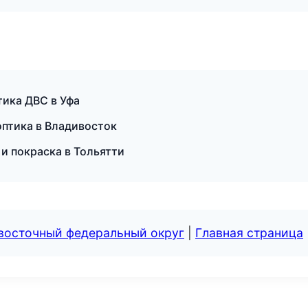
тика ДВС в Уфа
оптика в Владивосток
и покраска в Тольятти
евосточный федеральный округ
|
Главная страница