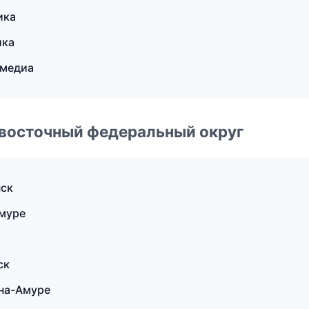
ика
ика
имедиа
евосточный федеральный округ
нск
Амуре
ск
на-Амуре