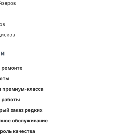
йзеров
ов
дисков
ми
и ремонте
меты
м премиум-класса
е работы
рый заказ редких
вное обслуживание
роль качества