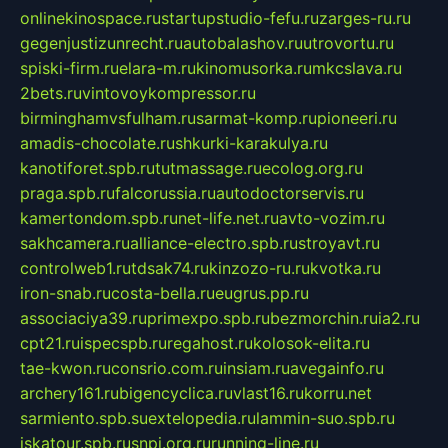
onlinekinospace.ru
startupstudio-fefu.ru
zarges-ru.ru
gegenjustizunrecht.ru
autobalashov.ru
utrovortu.ru
spiski-firm.ru
elara-m.ru
kinomusorka.ru
mkcslava.ru
2bets.ru
vintovoykompressor.ru
birminghamvsfulham.ru
sarmat-komp.ru
pioneeri.ru
amadis-chocolate.ru
shkurki-karakulya.ru
kanotiforet.spb.ru
tutmassage.ru
ecolog.org.ru
praga.spb.ru
falcorussia.ru
autodoctorservis.ru
kamertondom.spb.ru
net-life.net.ru
avto-vozim.ru
sakhcamera.ru
alliance-electro.spb.ru
stroyavt.ru
controlweb1.ru
tdsak74.ru
kinzozo-ru.ru
kvotka.ru
iron-snab.ru
costa-bella.ru
eugrus.pp.ru
associaciya39.ru
primexpo.spb.ru
bezmorchin.ru
ia2.ru
cpt21.ru
ispecspb.ru
regahost.ru
kolosok-elita.ru
tae-kwon.ru
consrio.com.ru
insiam.ru
avegainfo.ru
archery161.ru
bigencyclica.ru
vlast16.ru
korru.net
sarmiento.spb.su
extelopedia.ru
lammin-suo.spb.ru
iskatour.spb.ru
snpi.org.ru
running-line.ru