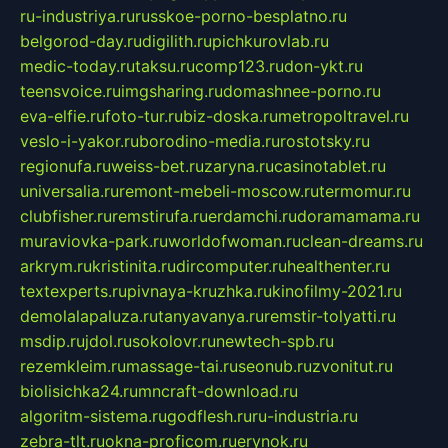
ru-industriya.ru
russkoe-porno-besplatno.ru
belgorod-day.ru
digilith.ru
pichkurovlab.ru
medic-today.ru
taksu.ru
comp123.ru
don-ykt.ru
teensvoice.ru
imgsharing.ru
domashnee-porno.ru
eva-elfie.ru
foto-tur.ru
biz-doska.ru
metropoltravel.ru
veslo-i-yakor.ru
borodino-media.ru
rostotsky.ru
regionufa.ru
weiss-bet.ru
zaryna.ru
casinotablet.ru
universalia.ru
remont-mebeli-moscow.ru
termomur.ru
clubfisher.ru
remstirufa.ru
erdamchi.ru
doramamama.ru
muraviovka-park.ru
worldofwoman.ru
clean-dreams.ru
arkrym.ru
kristinita.ru
dircomputer.ru
healthenter.ru
textexperts.ru
pivnaya-kruzhka.ru
kinofilmy-2021.ru
demolalapaluza.ru
tanyavanya.ru
remstir-tolyatti.ru
msdip.ru
jdol.ru
sokolovr.ru
newtech-spb.ru
rezemkleim.ru
massage-tai.ru
seonub.ru
zvonitut.ru
biolisichka24.ru
mncraft-download.ru
algoritm-sistema.ru
godflesh.ru
ru-industria.ru
zebra-tlt.ru
okna-proficom.ru
erynok.ru