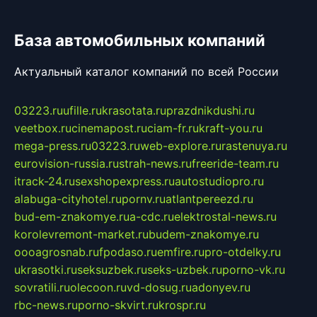
База автомобильных компаний
Актуальный каталог компаний по всей России
03223.ru
ufille.ru
krasotata.ru
prazdnikdushi.ru
veetbox.ru
cinemapost.ru
ciam-fr.ru
kraft-you.ru
mega-press.ru
03223.ru
web-explore.ru
rastenuya.ru
eurovision-russia.ru
strah-news.ru
freeride-team.ru
itrack-24.ru
sexshopexpress.ru
autostudiopro.ru
alabuga-cityhotel.ru
pornv.ru
atlantpereezd.ru
bud-em-znakomye.ru
a-cdc.ru
elektrostal-news.ru
korolevremont-market.ru
budem-znakomye.ru
oooagrosnab.ru
fpodaso.ru
emfire.ru
pro-otdelky.ru
ukrasotki.ru
seksuzbek.ru
seks-uzbek.ru
porno-vk.ru
sovratili.ru
olecoon.ru
vd-dosug.ru
adonyev.ru
rbc-news.ru
porno-skvirt.ru
krospr.ru