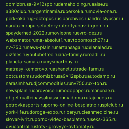
domizbrusa-9x12spb.ru
demaholding.ru
aalse.ru
a380club.ru
argentinamia.ru
perkoka.ru
movie-one.ru
perk-oka.ru
g-octopus.ru
sibarchives.ru
andreislyusar.ru
naruto-x.ru
pursefactory.ru
tor-lyubov-i-grom.ru
spayderhed-2022.ru
movieone.ru
evro-dez.ru
webamator.ru
ma-absolut1.ru
avtopomosch27.ru
nv-750.ru
news-plain.ru
nertansaga.ru
delanalad.ru
dizfiles.ru
youtubefree.ru
aria-family.ru
roadli.ru
planeta-samara.ru
mysmartbuy.ru
matrasy-kemerovo.ru
ashanet.ru
trade-farm.ru
dotcustoms.ru
domizbrusa9x12spb.ru
autodamp.ru
narasimha.ru
djcommodities.ru
nv750.ru
x-ton.ru
newsplain.ru
cardvoice.ru
modopaper.ru
manunae.ru
gbget.ru
alfeihavsalnassr.ru
madoma.ru
tajuncos.ru
petrovkasports.ru
porno-online-besplatno.ru
splclub.ru
york-life.ru
doroga-expo.ru
ribery.ru
cleanmedicine.ru
slovar-ivrit.ru
porno-video-besplatno.ru
seks-365.ru
ovucontrol.ru
sloty-igrovyye-avtomaty.ru