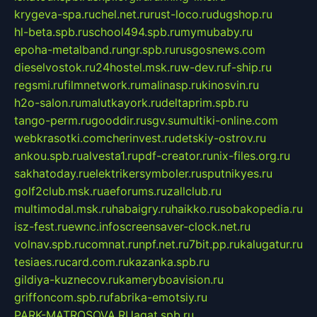
krygeva-spa.ru
chel.net.ru
rust-loco.ru
dugshop.ru
hl-beta.spb.ru
school494.spb.ru
mymubaby.ru
epoha-metalband.ru
ngr.spb.ru
rusgosnews.com
dieselvostok.ru
24hostel.msk.ru
w-dev.ru
f-ship.ru
regsmi.ru
filmnetwork.ru
malinasp.ru
kinosvin.ru
h2o-salon.ru
malutkayork.ru
deltaprim.spb.ru
tango-perm.ru
gooddir.ru
sgv.su
multiki-online.com
webkrasotki.com
cherinvest.ru
detskiy-ostrov.ru
ankou.spb.ru
alvesta1.ru
pdf-creator.ru
nix-files.org.ru
sakhatoday.ru
elektrikersymboler.ru
sputnikyes.ru
golf2club.msk.ru
aeforums.ru
zallclub.ru
multimodal.msk.ru
habaigry.ru
haikko.ru
sobakopedia.ru
isz-fest.ru
ewnc.info
screensaver-clock.net.ru
volnav.spb.ru
comnat.ru
npf.net.ru
7bit.pp.ru
kalugatur.ru
tesiaes.ru
card.com.ru
kazanka.spb.ru
gildiya-kuznecov.ru
kameryboavision.ru
griffoncom.spb.ru
fabrika-emotsiy.ru
PARK-MATROSOVA.RU
agat.spb.ru