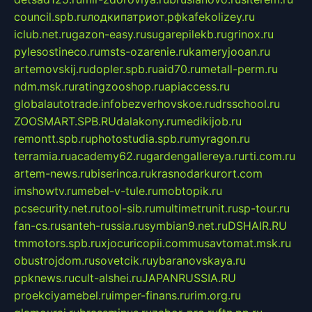
council.spb.ru
лодкипатриот.рф
kafekolizey.ru
iclub.net.ru
gazon-easy.ru
sugarepilekb.ru
grinox.ru
pylesostineco.ru
msts-ozarenie.ru
kameryjooan.ru
artemovskij.ru
dopler.spb.ru
aid70.ru
metall-perm.ru
ndm.msk.ru
ratingzooshop.ru
apiaccess.ru
globalautotrade.info
bezverhovskoe.ru
drsschool.ru
ZOOSMART.SPB.RU
dalakony.ru
medikijob.ru
remontt.spb.ru
photostudia.spb.ru
myragon.ru
terramia.ru
academy62.ru
gardengallereya.ru
rti.com.ru
artem-news.ru
biserinca.ru
krasnodarkurort.com
imshowtv.ru
mebel-v-tule.ru
mobtopik.ru
pcsecurity.net.ru
tool-sib.ru
multimetrunit.ru
sp-tour.ru
fan-cs.ru
santeh-russia.ru
symbian9.net.ru
DSHAIR.RU
tmmotors.spb.ru
xjocuricopii.com
musavtomat.msk.ru
obustrojdom.ru
sovetcik.ru
ybaranovskaya.ru
ppknews.ru
cult-alshei.ru
JAPANRUSSIA.RU
proekciyamebel.ru
imper-finans.ru
rim.org.ru