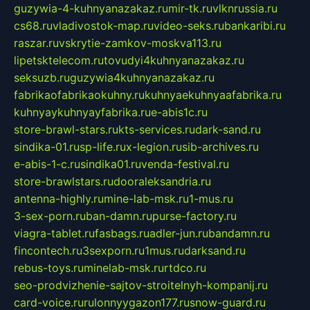
guzywia-4-kuhnyanazakaz.ru
mir-tk.ru
vlknrussia.ru
cs68.ru
vladivostok-map.ru
video-seks.ru
bankaribi.ru
raszar.ru
vskrytie-zamkov-moskva113.ru
lipetsktelecom.ru
tovudyi4kuhnyanazakaz.ru
seksuzb.ru
guzywia4kuhnyanazakaz.ru
fabrikaofabrikaokuhny.ru
kuhnyaekuhnyaafabrika.ru
kuhnyaykuhnyayfabrika.ru
e-abis1c.ru
store-brawl-stars.ru
kts-services.ru
dark-sand.ru
sindika-01.ru
sp-life.ru
x-legion.ru
sib-archives.ru
e-abis-1-c.ru
sindika01.ru
venda-festival.ru
store-brawlstars.ru
dooraleksandria.ru
antenna-highly.ru
mine-lab-msk.ru
1-mus.ru
3-sex-porn.ru
ban-damn.ru
purse-factory.ru
viagra-tablet.ru
fasbags.ru
adler-jun.ru
bandamn.ru
fincontech.ru
3sexporn.ru
1mus.ru
darksand.ru
rebus-toys.ru
minelab-msk.ru
rtdco.ru
seo-prodvizhenie-sajtov-stroitelnyh-kompanij.ru
card-voice.ru
rulonnyygazon177.ru
snow-guard.ru