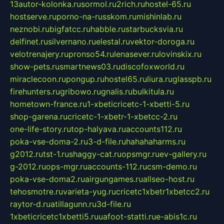
13autor-kolonka.ru
sormol.ru
2rich.ru
hostel-65.ru
hostserve.ru
porno-na-russkom.ru
mishinlab.ru
neznobi.ru
bigfatcc.ru
habble.ru
starbucksvia.ru
delfinet.ru
silvernano.ru
elestal.ru
vektor-doroga.ru
velotrenajery.ru
pronso54.ru
lenasever.ru
lovinskix.ru
show-pets.ru
smartnews03.ru
discofoxworld.ru
miraclecoon.ru
pongup.ru
hostel65.ru
liura.ru
glasspb.ru
firehunters.ru
gribowo.ru
gnalis.ru
bulkitula.ru
hometown-france.ru
1-xbeticricetc-1-xbetti-5.ru
shop-garena.ru
cricetc-1-xbetr-1-xbetcc-2.ru
one-life-story.ru
top-halyava.ru
accounts112.ru
poka-vse-doma-2.ru
3-d-file.ru
hahahaharms.ru
g2012.ru
tst-1.ru
shaggy-cat.ru
opsmgr.ru
ev-gallery.ru
g-2012.ru
ops-mgr.ru
accounts-112.ru
csm-demo.ru
poka-vse-doma2.ru
airgungames.ru
allseo-host.ru
tehosmotre.ru
varieta-yug.ru
cricetc1xbetr1xbetcc2.ru
raytor-d.ru
atillagunn.ru
3d-file.ru
1xbeticricetc1xbetti5.ru
uafoot-statti.ru
e-abis1c.ru