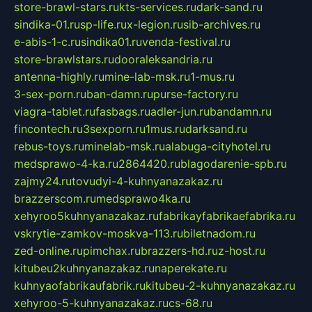
store-brawl-stars.ru
kts-services.ru
dark-sand.ru
sindika-01.ru
sp-life.ru
x-legion.ru
sib-archives.ru
e-abis-1-c.ru
sindika01.ru
venda-festival.ru
store-brawlstars.ru
dooraleksandria.ru
antenna-highly.ru
mine-lab-msk.ru
1-mus.ru
3-sex-porn.ru
ban-damn.ru
purse-factory.ru
viagra-tablet.ru
fasbags.ru
adler-jun.ru
bandamn.ru
fincontech.ru
3sexporn.ru
1mus.ru
darksand.ru
rebus-toys.ru
minelab-msk.ru
alabuga-cityhotel.ru
medsprawo-4-ka.ru
2864420.ru
blagodarenie-spb.ru
zajmy24.ru
tovudyi-4-kuhnyanazakaz.ru
brazzerscom.ru
medsprawo4ka.ru
xehyroo5kuhnyanazakaz.ru
fabrikayfabrikaefabrika.ru
vskrytie-zamkov-moskva-113.ru
biletnadom.ru
zed-online.ru
pimchax.ru
brazzers-hd.ru
z-host.ru
kitubeu2kuhnyanazakaz.ru
naperekate.ru
kuhnyaofabrikaufabrik.ru
kitubeu-2-kuhnyanazakaz.ru
xehyroo-5-kuhnyanazakaz.ru
cs-68.ru