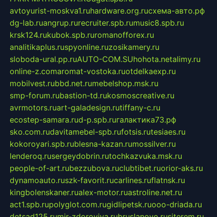
avtoyurist-moskva1.ru
hardware.org.ru
схема-авто.рф
dg-lab.ru
angrup.ru
recruiter.spb.ru
music8.spb.ru
krsk124.ru
kubok.spb.ru
romanofforex.ru
analitikaplus.ru
spyonline.ru
zosikamery.ru
sloboda-ural.pp.ru
AUTO-COM.SU
hohota.net
alimy.ru
online-z.com
aromat-vostoka.ru
otdelkaexp.ru
mobilvest.ru
bbd.net.ru
mebelshop.msk.ru
smp-forum.ru
bastion-td.ru
kosmoscreative.ru
avrmotors.ru
art-galadesign.ru
tiffany-c.ru
ecostep-samara.ru
d-p.spb.ru
галактика73.рф
sko.com.ru
davitamebel-spb.ru
fotsis.ru
tesiaes.ru
kokoroyari.spb.ru
blesna-kazan.ru
mossilver.ru
lenderoq.ru
sergeydobrin.ru
tochkazvuka.msk.ru
people-of-art.ru
bezzubova.ru
clubtibet.ru
orior-aks.ru
dynamoauto.ru
szk-favorit.ru
carlines.ru
flatnsk.ru
kingbolenskaner.ru
alex-motor.ru
astroline.net.ru
act1.spb.ru
polyglot.com.ru
gidlipetsk.ru
ooo-driada.ru
detsad125.ru
mir-zdoroviya.ru
bruslanovo.ru
siterem.ru