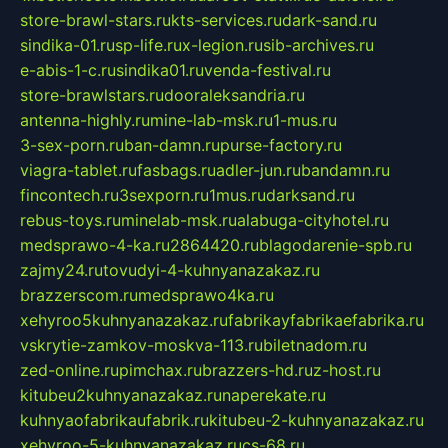
store-brawl-stars.ru
kts-services.ru
dark-sand.ru
sindika-01.ru
sp-life.ru
x-legion.ru
sib-archives.ru
e-abis-1-c.ru
sindika01.ru
venda-festival.ru
store-brawlstars.ru
dooraleksandria.ru
antenna-highly.ru
mine-lab-msk.ru
1-mus.ru
3-sex-porn.ru
ban-damn.ru
purse-factory.ru
viagra-tablet.ru
fasbags.ru
adler-jun.ru
bandamn.ru
fincontech.ru
3sexporn.ru
1mus.ru
darksand.ru
rebus-toys.ru
minelab-msk.ru
alabuga-cityhotel.ru
medsprawo-4-ka.ru
2864420.ru
blagodarenie-spb.ru
zajmy24.ru
tovudyi-4-kuhnyanazakaz.ru
brazzerscom.ru
medsprawo4ka.ru
xehyroo5kuhnyanazakaz.ru
fabrikayfabrikaefabrika.ru
vskrytie-zamkov-moskva-113.ru
biletnadom.ru
zed-online.ru
pimchax.ru
brazzers-hd.ru
z-host.ru
kitubeu2kuhnyanazakaz.ru
naperekate.ru
kuhnyaofabrikaufabrik.ru
kitubeu-2-kuhnyanazakaz.ru
xehyroo-5-kuhnyanazakaz.ru
cs-68.ru