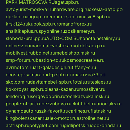
PARK-MATROSOVA.RU
agat.spb.ru
avtoyurist-moskva1.ru
hardware.org.ru
схема-авто.рф
dg-lab.ru
angrup.ru
recruiter.spb.ru
music8.spb.ru
krsk124.ru
kubok.spb.ru
romanofforex.ru
analitikaplus.ru
spyonline.ru
zosikamery.ru
sloboda-ural.pp.ru
AUTO-COM.SU
hohota.net
alimy.ru
online-z.com
aromat-vostoka.ru
otdelkaexp.ru
mobilvest.ru
bbd.net.ru
mebelshop.msk.ru
smp-forum.ru
bastion-td.ru
kosmoscreative.ru
avrmotors.ru
art-galadesign.ru
tiffany-c.ru
ecostep-samara.ru
d-p.spb.ru
галактика73.рф
sko.com.ru
davitamebel-spb.ru
fotsis.ru
tesiaes.ru
kokoroyari.spb.ru
blesna-kazan.ru
mossilver.ru
lenderoq.ru
sergeydobrin.ru
tochkazvuka.msk.ru
people-of-art.ru
bezzubova.ru
clubtibet.ru
orior-aks.ru
dynamoauto.ru
szk-favorit.ru
carlines.ru
flatnsk.ru
kingbolenskaner.ru
alex-motor.ru
astroline.net.ru
act1.spb.ru
polyglot.com.ru
gidlipetsk.ru
ooo-driada.ru