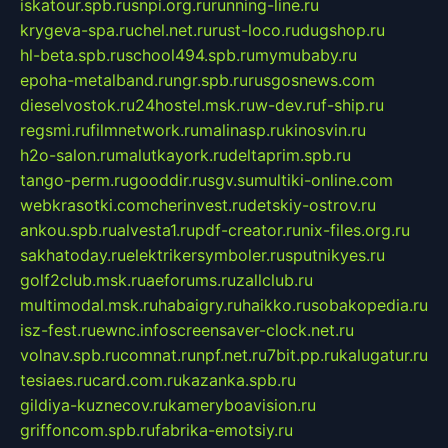
iskatour.spb.ru
snpi.org.ru
running-line.ru
krygeva-spa.ru
chel.net.ru
rust-loco.ru
dugshop.ru
hl-beta.spb.ru
school494.spb.ru
mymubaby.ru
epoha-metalband.ru
ngr.spb.ru
rusgosnews.com
dieselvostok.ru
24hostel.msk.ru
w-dev.ru
f-ship.ru
regsmi.ru
filmnetwork.ru
malinasp.ru
kinosvin.ru
h2o-salon.ru
malutkayork.ru
deltaprim.spb.ru
tango-perm.ru
gooddir.ru
sgv.su
multiki-online.com
webkrasotki.com
cherinvest.ru
detskiy-ostrov.ru
ankou.spb.ru
alvesta1.ru
pdf-creator.ru
nix-files.org.ru
sakhatoday.ru
elektrikersymboler.ru
sputnikyes.ru
golf2club.msk.ru
aeforums.ru
zallclub.ru
multimodal.msk.ru
habaigry.ru
haikko.ru
sobakopedia.ru
isz-fest.ru
ewnc.info
screensaver-clock.net.ru
volnav.spb.ru
comnat.ru
npf.net.ru
7bit.pp.ru
kalugatur.ru
tesiaes.ru
card.com.ru
kazanka.spb.ru
gildiya-kuznecov.ru
kameryboavision.ru
griffoncom.spb.ru
fabrika-emotsiy.ru