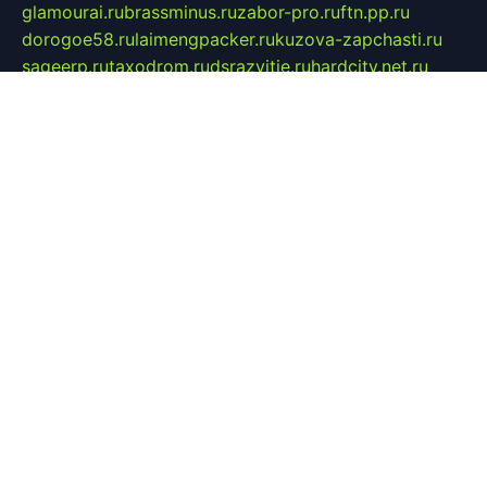
glamourai.ru
brassminus.ru
zabor-pro.ru
ftn.pp.ru
dorogoe58.ru
laimengpacker.ru
kuzova-zapchasti.ru
sageerp.ru
taxodrom.ru
dsrazvitie.ru
hardcity.net.ru
ratinghomegames.ru
topservice25.ru
gubernyan.ru
gtglasslined.ru
ii4.ru
tssport.spb.ru
andorra24.com
blackwallstreet.ru
oboimos.ru
optim-doors.com.ru
ikuch.ru
nycr.org.ru
npa21.ru
vremya-ch.spb.ru
desert000.ru
ivtorgi.ru
ifiori.ru
catalog-statei.ru
dcv.org.ru
spetsmaster174.ru
ipkameryhiseeu.ru
dum26.ru
ruspol.spb.ru
fr-opendp.ru
kam-solnyshko.ru
cheyenne-arapaho.ru
sevzapmetal.spb.ru
ted-lapidus.spb.ru
parasite-eliminator.ru
sigma-complete.ru
modernworld.ru
dama-moda.ru
eholot-group.ru
sk-nvkz.ru
DRONGOLD.RU
democratia2.ru
i-farmer.ru
mass-sport.org
jablonex.spb.ru
bookmess.ru
linkword.ru
refineua.com.ru
cs-spec.net.ru
altay-mebel.ru
DNK-THEATRE.RU
mechaniks.spb.ru
ipcamtechage.ru