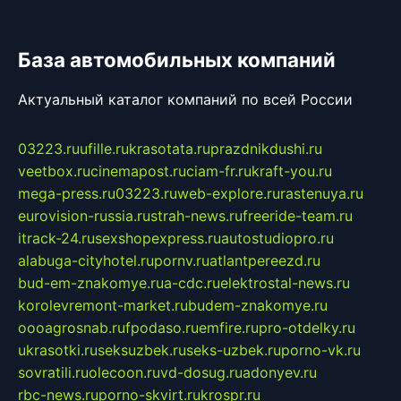
База автомобильных компаний
Актуальный каталог компаний по всей России
03223.ru
ufille.ru
krasotata.ru
prazdnikdushi.ru
veetbox.ru
cinemapost.ru
ciam-fr.ru
kraft-you.ru
mega-press.ru
03223.ru
web-explore.ru
rastenuya.ru
eurovision-russia.ru
strah-news.ru
freeride-team.ru
itrack-24.ru
sexshopexpress.ru
autostudiopro.ru
alabuga-cityhotel.ru
pornv.ru
atlantpereezd.ru
bud-em-znakomye.ru
a-cdc.ru
elektrostal-news.ru
korolevremont-market.ru
budem-znakomye.ru
oooagrosnab.ru
fpodaso.ru
emfire.ru
pro-otdelky.ru
ukrasotki.ru
seksuzbek.ru
seks-uzbek.ru
porno-vk.ru
sovratili.ru
olecoon.ru
vd-dosug.ru
adonyev.ru
rbc-news.ru
porno-skvirt.ru
krospr.ru