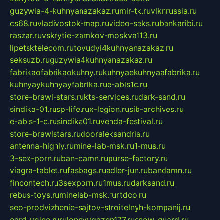
guzywia-4-kuhnyanazakaz.ru
mir-tk.ru
vlknrussia.ru
cs68.ru
vladivostok-map.ru
video-seks.ru
bankaribi.ru
raszar.ru
vskrytie-zamkov-moskva113.ru
lipetsktelecom.ru
tovudyi4kuhnyanazakaz.ru
seksuzb.ru
guzywia4kuhnyanazakaz.ru
fabrikaofabrikaokuhny.ru
kuhnyaekuhnyaafabrika.ru
kuhnyaykuhnyayfabrika.ru
e-abis1c.ru
store-brawl-stars.ru
kts-services.ru
dark-sand.ru
sindika-01.ru
sp-life.ru
x-legion.ru
sib-archives.ru
e-abis-1-c.ru
sindika01.ru
venda-festival.ru
store-brawlstars.ru
dooraleksandria.ru
antenna-highly.ru
mine-lab-msk.ru
1-mus.ru
3-sex-porn.ru
ban-damn.ru
purse-factory.ru
viagra-tablet.ru
fasbags.ru
adler-jun.ru
bandamn.ru
fincontech.ru
3sexporn.ru
1mus.ru
darksand.ru
rebus-toys.ru
minelab-msk.ru
rtdco.ru
seo-prodvizhenie-sajtov-stroitelnyh-kompanij.ru
card-voice.ru
rulonnyygazon177.ru
snow-guard.ru