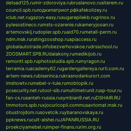
detsad125.ru
mir-zdoroviya.ru
bruslanovo.ru
siterem.ru
council.spb.ru
лодкипатриот.рф
kafekolizey.ru
iclub.net.ru
gazon-easy.ru
sugarepilekb.ru
grinox.ru
pylesostineco.ru
msts-ozarenie.ru
kameryjooan.ru
artemovskij.ru
dopler.spb.ru
aid70.ru
metall-perm.ru
ndm.msk.ru
ratingzooshop.ru
apiaccess.ru
globalautotrade.info
bezverhovskoe.ru
drsschool.ru
ZOOSMART.SPB.RU
dalakony.ru
medikijob.ru
remontt.spb.ru
photostudia.spb.ru
myragon.ru
terramia.ru
academy62.ru
gardengallereya.ru
rti.com.ru
artem-news.ru
biserinca.ru
krasnodarkurort.com
imshowtv.ru
mebel-v-tule.ru
mobtopik.ru
pcsecurity.net.ru
tool-sib.ru
multimetrunit.ru
sp-tour.ru
fan-cs.ru
santeh-russia.ru
symbian9.net.ru
DSHAIR.RU
tmmotors.spb.ru
xjocuricopii.com
musavtomat.msk.ru
obustrojdom.ru
sovetcik.ru
ybaranovskaya.ru
ppknews.ru
cult-alshei.ru
JAPANRUSSIA.RU
proekciyamebel.ru
imper-finans.ru
rim.org.ru