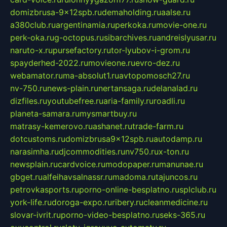
domizbrusa-9x12spb.ru
demaholding.ru
aalse.ru
a380club.ru
argentinamia.ru
perkoka.ru
movie-one.ru
perk-oka.ru
g-octopus.ru
sibarchives.ru
andreislyusar.ru
naruto-x.ru
pursefactory.ru
tor-lyubov-i-grom.ru
spayderhed-2022.ru
movieone.ru
evro-dez.ru
webamator.ru
ma-absolut1.ru
avtopomosch27.ru
nv-750.ru
news-plain.ru
nertansaga.ru
delanalad.ru
dizfiles.ru
youtubefree.ru
aria-family.ru
roadli.ru
planeta-samara.ru
mysmartbuy.ru
matrasy-kemerovo.ru
ashanet.ru
trade-farm.ru
dotcustoms.ru
domizbrusa9x12spb.ru
autodamp.ru
narasimha.ru
djcommodities.ru
nv750.ru
x-ton.ru
newsplain.ru
cardvoice.ru
modopaper.ru
manunae.ru
gbget.ru
alfeihavsalnassr.ru
madoma.ru
tajuncos.ru
petrovkasports.ru
porno-online-besplatno.ru
splclub.ru
york-life.ru
doroga-expo.ru
ribery.ru
cleanmedicine.ru
slovar-ivrit.ru
porno-video-besplatno.ru
seks-365.ru