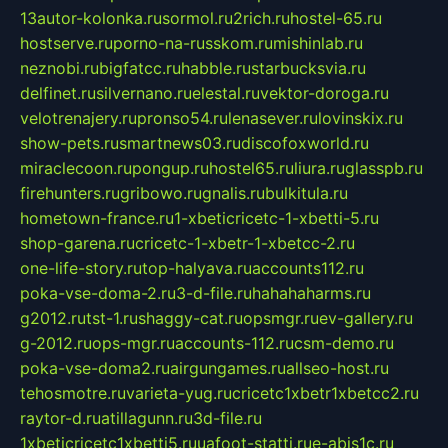
13autor-kolonka.ru
sormol.ru
2rich.ru
hostel-65.ru
hostserve.ru
porno-na-russkom.ru
mishinlab.ru
neznobi.ru
bigfatcc.ru
habble.ru
starbucksvia.ru
delfinet.ru
silvernano.ru
elestal.ru
vektor-doroga.ru
velotrenajery.ru
pronso54.ru
lenasever.ru
lovinskix.ru
show-pets.ru
smartnews03.ru
discofoxworld.ru
miraclecoon.ru
pongup.ru
hostel65.ru
liura.ru
glasspb.ru
firehunters.ru
gribowo.ru
gnalis.ru
bulkitula.ru
hometown-france.ru
1-xbeticricetc-1-xbetti-5.ru
shop-garena.ru
cricetc-1-xbetr-1-xbetcc-2.ru
one-life-story.ru
top-halyava.ru
accounts112.ru
poka-vse-doma-2.ru
3-d-file.ru
hahahaharms.ru
g2012.ru
tst-1.ru
shaggy-cat.ru
opsmgr.ru
ev-gallery.ru
g-2012.ru
ops-mgr.ru
accounts-112.ru
csm-demo.ru
poka-vse-doma2.ru
airgungames.ru
allseo-host.ru
tehosmotre.ru
varieta-yug.ru
cricetc1xbetr1xbetcc2.ru
raytor-d.ru
atillagunn.ru
3d-file.ru
1xbeticricetc1xbetti5.ru
uafoot-statti.ru
e-abis1c.ru