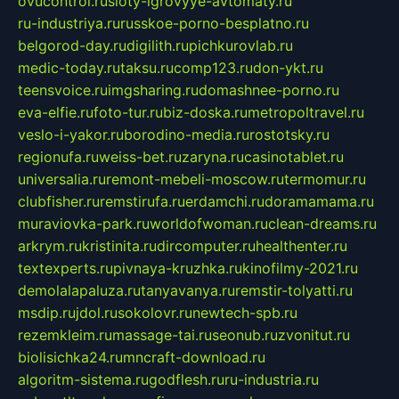
ovucontrol.ru
sloty-igrovyye-avtomaty.ru
ru-industriya.ru
russkoe-porno-besplatno.ru
belgorod-day.ru
digilith.ru
pichkurovlab.ru
medic-today.ru
taksu.ru
comp123.ru
don-ykt.ru
teensvoice.ru
imgsharing.ru
domashnee-porno.ru
eva-elfie.ru
foto-tur.ru
biz-doska.ru
metropoltravel.ru
veslo-i-yakor.ru
borodino-media.ru
rostotsky.ru
regionufa.ru
weiss-bet.ru
zaryna.ru
casinotablet.ru
universalia.ru
remont-mebeli-moscow.ru
termomur.ru
clubfisher.ru
remstirufa.ru
erdamchi.ru
doramamama.ru
muraviovka-park.ru
worldofwoman.ru
clean-dreams.ru
arkrym.ru
kristinita.ru
dircomputer.ru
healthenter.ru
textexperts.ru
pivnaya-kruzhka.ru
kinofilmy-2021.ru
demolalapaluza.ru
tanyavanya.ru
remstir-tolyatti.ru
msdip.ru
jdol.ru
sokolovr.ru
newtech-spb.ru
rezemkleim.ru
massage-tai.ru
seonub.ru
zvonitut.ru
biolisichka24.ru
mncraft-download.ru
algoritm-sistema.ru
godflesh.ru
ru-industria.ru