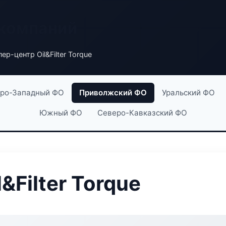
 компаний
ер-центр Oil&Filter Torque
ро-Западный ФО
Приволжский ФО
Уральский ФО
Южный ФО
Северо-Кавказский ФО
&Filter Torque