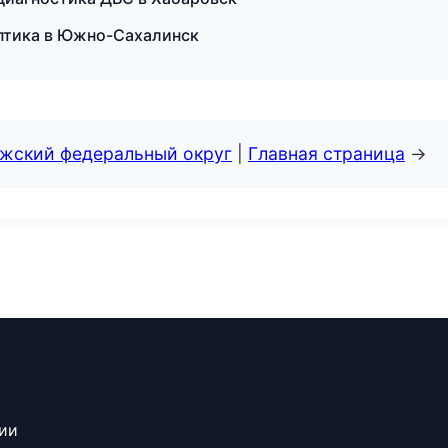
оптика в Южно-Сахалинск
лжский федеральный округ
|
Главная страница
→
сии