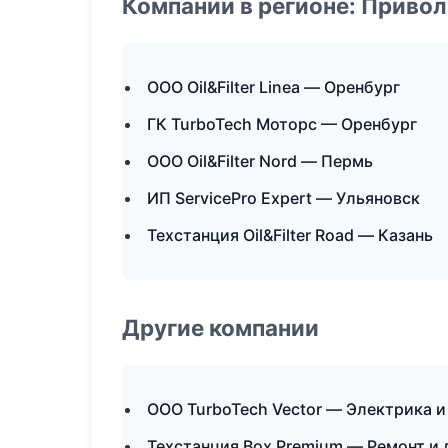
Компании в регионе: Приво
ООО Oil&Filter Linea — Оренбург
ГК TurboTech Моторс — Оренбург
ООО Oil&Filter Nord — Пермь
ИП ServicePro Expert — Ульяновск
Техстанция Oil&Filter Road — Казань
Другие компании
ООО TurboTech Vector — Электрика и
Техстанция Box Premium — Ремонт и 