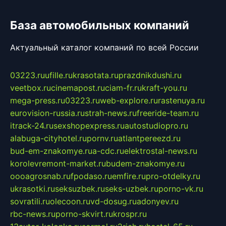
База автомобильных компаний
Актуальный каталог компаний по всей России
03223.ru
ufille.ru
krasotata.ru
prazdnikdushi.ru
veetbox.ru
cinemapost.ru
ciam-fr.ru
kraft-you.ru
mega-press.ru
03223.ru
web-explore.ru
rastenuya.ru
eurovision-russia.ru
strah-news.ru
freeride-team.ru
itrack-24.ru
sexshopexpress.ru
autostudiopro.ru
alabuga-cityhotel.ru
pornv.ru
atlantpereezd.ru
bud-em-znakomye.ru
a-cdc.ru
elektrostal-news.ru
korolevremont-market.ru
budem-znakomye.ru
oooagrosnab.ru
fpodaso.ru
emfire.ru
pro-otdelky.ru
ukrasotki.ru
seksuzbek.ru
seks-uzbek.ru
porno-vk.ru
sovratili.ru
olecoon.ru
vd-dosug.ru
adonyev.ru
rbc-news.ru
porno-skvirt.ru
krospr.ru