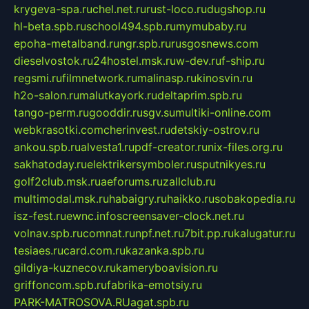
krygeva-spa.ru
chel.net.ru
rust-loco.ru
dugshop.ru
hl-beta.spb.ru
school494.spb.ru
mymubaby.ru
epoha-metalband.ru
ngr.spb.ru
rusgosnews.com
dieselvostok.ru
24hostel.msk.ru
w-dev.ru
f-ship.ru
regsmi.ru
filmnetwork.ru
malinasp.ru
kinosvin.ru
h2o-salon.ru
malutkayork.ru
deltaprim.spb.ru
tango-perm.ru
gooddir.ru
sgv.su
multiki-online.com
webkrasotki.com
cherinvest.ru
detskiy-ostrov.ru
ankou.spb.ru
alvesta1.ru
pdf-creator.ru
nix-files.org.ru
sakhatoday.ru
elektrikersymboler.ru
sputnikyes.ru
golf2club.msk.ru
aeforums.ru
zallclub.ru
multimodal.msk.ru
habaigry.ru
haikko.ru
sobakopedia.ru
isz-fest.ru
ewnc.info
screensaver-clock.net.ru
volnav.spb.ru
comnat.ru
npf.net.ru
7bit.pp.ru
kalugatur.ru
tesiaes.ru
card.com.ru
kazanka.spb.ru
gildiya-kuznecov.ru
kameryboavision.ru
griffoncom.spb.ru
fabrika-emotsiy.ru
PARK-MATROSOVA.RU
agat.spb.ru