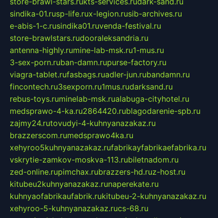
store-brawl-stars.ru
kts-services.ru
dark-sand.ru
sindika-01.ru
sp-life.ru
x-legion.ru
sib-archives.ru
e-abis-1-c.ru
sindika01.ru
venda-festival.ru
store-brawlstars.ru
dooraleksandria.ru
antenna-highly.ru
mine-lab-msk.ru
1-mus.ru
3-sex-porn.ru
ban-damn.ru
purse-factory.ru
viagra-tablet.ru
fasbags.ru
adler-jun.ru
bandamn.ru
fincontech.ru
3sexporn.ru
1mus.ru
darksand.ru
rebus-toys.ru
minelab-msk.ru
alabuga-cityhotel.ru
medsprawo-4-ka.ru
2864420.ru
blagodarenie-spb.ru
zajmy24.ru
tovudyi-4-kuhnyanazakaz.ru
brazzerscom.ru
medsprawo4ka.ru
xehyroo5kuhnyanazakaz.ru
fabrikayfabrikaefabrika.ru
vskrytie-zamkov-moskva-113.ru
biletnadom.ru
zed-online.ru
pimchax.ru
brazzers-hd.ru
z-host.ru
kitubeu2kuhnyanazakaz.ru
naperekate.ru
kuhnyaofabrikaufabrik.ru
kitubeu-2-kuhnyanazakaz.ru
xehyroo-5-kuhnyanazakaz.ru
cs-68.ru