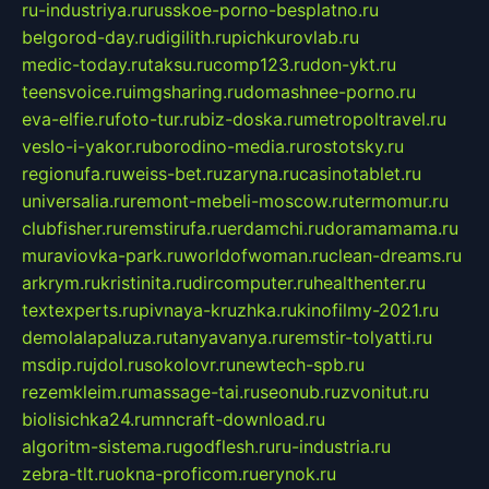
ru-industriya.ru
russkoe-porno-besplatno.ru
belgorod-day.ru
digilith.ru
pichkurovlab.ru
medic-today.ru
taksu.ru
comp123.ru
don-ykt.ru
teensvoice.ru
imgsharing.ru
domashnee-porno.ru
eva-elfie.ru
foto-tur.ru
biz-doska.ru
metropoltravel.ru
veslo-i-yakor.ru
borodino-media.ru
rostotsky.ru
regionufa.ru
weiss-bet.ru
zaryna.ru
casinotablet.ru
universalia.ru
remont-mebeli-moscow.ru
termomur.ru
clubfisher.ru
remstirufa.ru
erdamchi.ru
doramamama.ru
muraviovka-park.ru
worldofwoman.ru
clean-dreams.ru
arkrym.ru
kristinita.ru
dircomputer.ru
healthenter.ru
textexperts.ru
pivnaya-kruzhka.ru
kinofilmy-2021.ru
demolalapaluza.ru
tanyavanya.ru
remstir-tolyatti.ru
msdip.ru
jdol.ru
sokolovr.ru
newtech-spb.ru
rezemkleim.ru
massage-tai.ru
seonub.ru
zvonitut.ru
biolisichka24.ru
mncraft-download.ru
algoritm-sistema.ru
godflesh.ru
ru-industria.ru
zebra-tlt.ru
okna-proficom.ru
erynok.ru