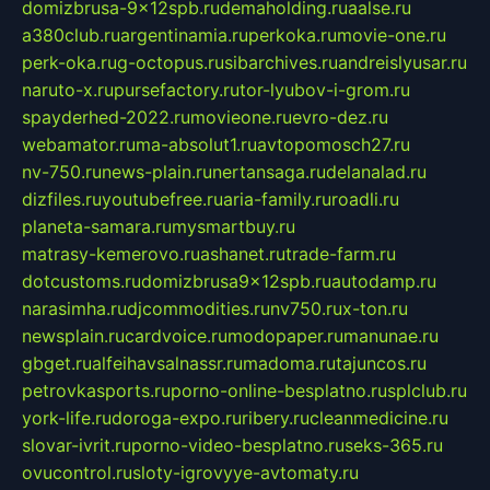
domizbrusa-9x12spb.ru
demaholding.ru
aalse.ru
a380club.ru
argentinamia.ru
perkoka.ru
movie-one.ru
perk-oka.ru
g-octopus.ru
sibarchives.ru
andreislyusar.ru
naruto-x.ru
pursefactory.ru
tor-lyubov-i-grom.ru
spayderhed-2022.ru
movieone.ru
evro-dez.ru
webamator.ru
ma-absolut1.ru
avtopomosch27.ru
nv-750.ru
news-plain.ru
nertansaga.ru
delanalad.ru
dizfiles.ru
youtubefree.ru
aria-family.ru
roadli.ru
planeta-samara.ru
mysmartbuy.ru
matrasy-kemerovo.ru
ashanet.ru
trade-farm.ru
dotcustoms.ru
domizbrusa9x12spb.ru
autodamp.ru
narasimha.ru
djcommodities.ru
nv750.ru
x-ton.ru
newsplain.ru
cardvoice.ru
modopaper.ru
manunae.ru
gbget.ru
alfeihavsalnassr.ru
madoma.ru
tajuncos.ru
petrovkasports.ru
porno-online-besplatno.ru
splclub.ru
york-life.ru
doroga-expo.ru
ribery.ru
cleanmedicine.ru
slovar-ivrit.ru
porno-video-besplatno.ru
seks-365.ru
ovucontrol.ru
sloty-igrovyye-avtomaty.ru