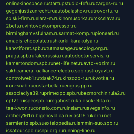
onlinekinospace.ru
startupstudio-fefu.ru
zarges-ru.ru
gegenjustizunrecht.ru
autobalashov.ru
utrovortu.ru
spiski-firm.ru
elara-m.ru
kinomusorka.ru
mkcslava.ru
2bets.ru
vintovoykompressor.ru
birminghamvsfulham.ru
sarmat-komp.ru
pioneeri.ru
amadis-chocolate.ru
shkurki-karakulya.ru
kanotiforet.spb.ru
tutmassage.ru
ecolog.org.ru
praga.spb.ru
falcorussia.ru
autodoctorservis.ru
kamertondom.spb.ru
net-life.net.ru
avto-vozim.ru
sakhcamera.ru
alliance-electro.spb.ru
stroyavt.ru
controlweb1.ru
tdsak74.ru
kinzozo-ru.ru
kvotka.ru
iron-snab.ru
costa-bella.ru
eugrus.pp.ru
associaciya39.ru
primexpo.spb.ru
bezmorchin.ru
ia2.ru
cpt21.ru
ispecspb.ru
regahost.ru
kolosok-elita.ru
tae-kwon.ru
consrio.com.ru
insiam.ru
avegainfo.ru
archery161.ru
bigencyclica.ru
vlast16.ru
korru.net
sarmiento.spb.su
extelopedia.ru
lammin-suo.spb.ru
iskatour.spb.ru
snpi.org.ru
running-line.ru