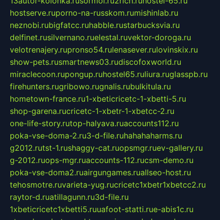
13autor-kolonka.ru
sormol.ru
2rich.ru
hostel-65.ru
hostserve.ru
porno-na-russkom.ru
mishinlab.ru
neznobi.ru
bigfatcc.ru
habble.ru
starbucksvia.ru
delfinet.ru
silvernano.ru
elestal.ru
vektor-doroga.ru
velotrenajery.ru
pronso54.ru
lenasever.ru
lovinskix.ru
show-pets.ru
smartnews03.ru
discofoxworld.ru
miraclecoon.ru
pongup.ru
hostel65.ru
liura.ru
glasspb.ru
firehunters.ru
gribowo.ru
gnalis.ru
bulkitula.ru
hometown-france.ru
1-xbeticricetc-1-xbetti-5.ru
shop-garena.ru
cricetc-1-xbetr-1-xbetcc-2.ru
one-life-story.ru
top-halyava.ru
accounts112.ru
poka-vse-doma-2.ru
3-d-file.ru
hahahaharms.ru
g2012.ru
tst-1.ru
shaggy-cat.ru
opsmgr.ru
ev-gallery.ru
g-2012.ru
ops-mgr.ru
accounts-112.ru
csm-demo.ru
poka-vse-doma2.ru
airgungames.ru
allseo-host.ru
tehosmotre.ru
varieta-yug.ru
cricetc1xbetr1xbetcc2.ru
raytor-d.ru
atillagunn.ru
3d-file.ru
1xbeticricetc1xbetti5.ru
uafoot-statti.ru
e-abis1c.ru