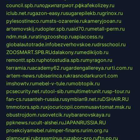
council.spb.ru
лодкипатриот.рф
kafekolizey.ru
iclub.net.ru
gazon-easy.ru
sugarepilekb.ru
grinox.ru
pylesostineco.ru
msts-ozarenie.ru
kameryjooan.ru
artemovskij.ru
dopler.spb.ru
aid70.ru
metall-perm.ru
ndm.msk.ru
ratingzooshop.ru
apiaccess.ru
globalautotrade.info
bezverhovskoe.ru
drsschool.ru
ZOOSMART.SPB.RU
dalakony.ru
medikijob.ru
remontt.spb.ru
photostudia.spb.ru
myragon.ru
terramia.ru
academy62.ru
gardengallereya.ru
rti.com.ru
artem-news.ru
biserinca.ru
krasnodarkurort.com
imshowtv.ru
mebel-v-tule.ru
mobtopik.ru
pcsecurity.net.ru
tool-sib.ru
multimetrunit.ru
sp-tour.ru
fan-cs.ru
santeh-russia.ru
symbian9.net.ru
DSHAIR.RU
tmmotors.spb.ru
xjocuricopii.com
musavtomat.msk.ru
obustrojdom.ru
sovetcik.ru
ybaranovskaya.ru
ppknews.ru
cult-alshei.ru
JAPANRUSSIA.RU
proekciyamebel.ru
imper-finans.ru
rim.org.ru
glamourai.ru
brassminus.ru
zabor-pro.ru
ftn.pp.ru