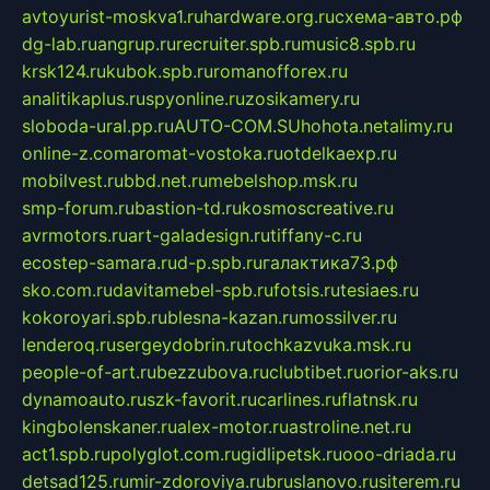
avtoyurist-moskva1.ru
hardware.org.ru
схема-авто.рф
dg-lab.ru
angrup.ru
recruiter.spb.ru
music8.spb.ru
krsk124.ru
kubok.spb.ru
romanofforex.ru
analitikaplus.ru
spyonline.ru
zosikamery.ru
sloboda-ural.pp.ru
AUTO-COM.SU
hohota.net
alimy.ru
online-z.com
aromat-vostoka.ru
otdelkaexp.ru
mobilvest.ru
bbd.net.ru
mebelshop.msk.ru
smp-forum.ru
bastion-td.ru
kosmoscreative.ru
avrmotors.ru
art-galadesign.ru
tiffany-c.ru
ecostep-samara.ru
d-p.spb.ru
галактика73.рф
sko.com.ru
davitamebel-spb.ru
fotsis.ru
tesiaes.ru
kokoroyari.spb.ru
blesna-kazan.ru
mossilver.ru
lenderoq.ru
sergeydobrin.ru
tochkazvuka.msk.ru
people-of-art.ru
bezzubova.ru
clubtibet.ru
orior-aks.ru
dynamoauto.ru
szk-favorit.ru
carlines.ru
flatnsk.ru
kingbolenskaner.ru
alex-motor.ru
astroline.net.ru
act1.spb.ru
polyglot.com.ru
gidlipetsk.ru
ooo-driada.ru
detsad125.ru
mir-zdoroviya.ru
bruslanovo.ru
siterem.ru