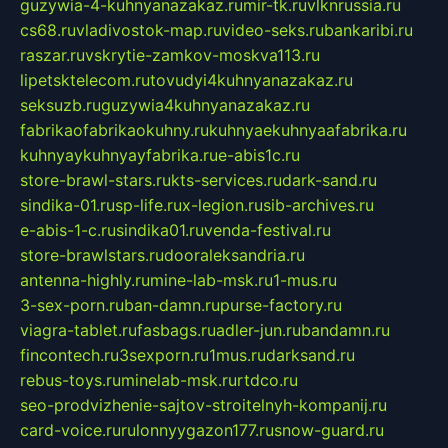
guzywia-4-kuhnyanazakaz.ru
mir-tk.ru
vlknrussia.ru
cs68.ru
vladivostok-map.ru
video-seks.ru
bankaribi.ru
raszar.ru
vskrytie-zamkov-moskva113.ru
lipetsktelecom.ru
tovudyi4kuhnyanazakaz.ru
seksuzb.ru
guzywia4kuhnyanazakaz.ru
fabrikaofabrikaokuhny.ru
kuhnyaekuhnyaafabrika.ru
kuhnyaykuhnyayfabrika.ru
e-abis1c.ru
store-brawl-stars.ru
kts-services.ru
dark-sand.ru
sindika-01.ru
sp-life.ru
x-legion.ru
sib-archives.ru
e-abis-1-c.ru
sindika01.ru
venda-festival.ru
store-brawlstars.ru
dooraleksandria.ru
antenna-highly.ru
mine-lab-msk.ru
1-mus.ru
3-sex-porn.ru
ban-damn.ru
purse-factory.ru
viagra-tablet.ru
fasbags.ru
adler-jun.ru
bandamn.ru
fincontech.ru
3sexporn.ru
1mus.ru
darksand.ru
rebus-toys.ru
minelab-msk.ru
rtdco.ru
seo-prodvizhenie-sajtov-stroitelnyh-kompanij.ru
card-voice.ru
rulonnyygazon177.ru
snow-guard.ru