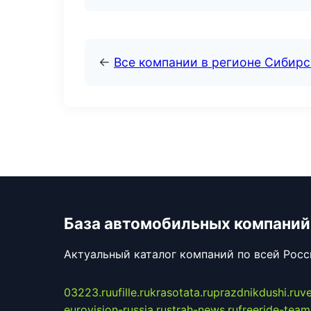
←
Все компании в регионе Сибир
База автомобильных компаний
Актуальный каталог компаний по всей Рос
03223.ru
ufille.ru
krasotata.ru
prazdnikdushi.ru
v
eurovision-russia.ru
strah-news.ru
freeride-team