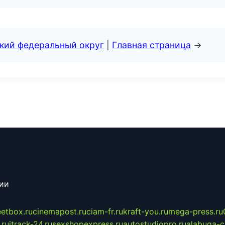
ский федеральный округ
|
Главная страница
→
сии
eetbox.ru
cinemapost.ru
ciam-fr.ru
kraft-you.ru
mega-press.ru
.ru
itrack-24.ru
sexshopexpress.ru
autostudiopro.ru
alabuga-ci