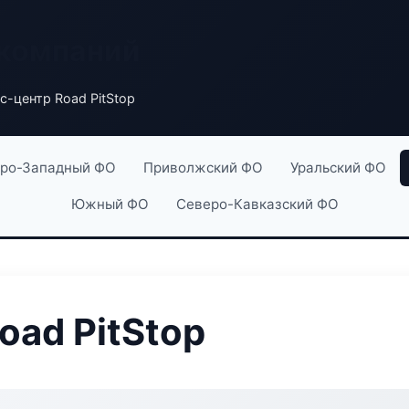
 компаний
с-центр Road PitStop
ро-Западный ФО
Приволжский ФО
Уральский ФО
Южный ФО
Северо-Кавказский ФО
oad PitStop