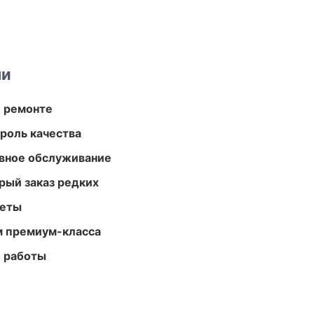
ми
и ремонте
роль качества
вное обслуживание
рый заказ редких
меты
м премиум-класса
е работы