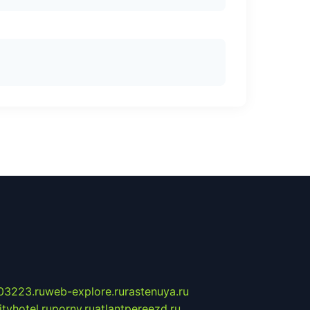
03223.ru
web-explore.ru
rastenuya.ru
tyhotel.ru
pornv.ru
atlantpereezd.ru