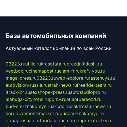
База автомобильных компаний
Актуальный каталог компаний по всей России
03223.ru
ufille.ru
krasotata.ru
prazdnikdushi.ru
veetbox.ru
cinemapost.ru
ciam-fr.ru
kraft-you.ru
mega-press.ru
03223.ru
web-explore.ru
rastenuya.ru
eurovision-russia.ru
strah-news.ru
freeride-team.ru
itrack-24.ru
sexshopexpress.ru
autostudiopro.ru
alabuga-cityhotel.ru
pornv.ru
atlantpereezd.ru
bud-em-znakomye.ru
a-cdc.ru
elektrostal-news.ru
korolevremont-market.ru
budem-znakomye.ru
oooagrosnab.ru
fpodaso.ru
emfire.ru
pro-otdelky.ru