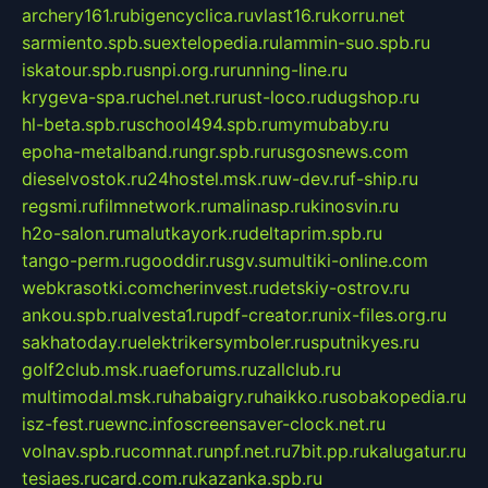
archery161.ru
bigencyclica.ru
vlast16.ru
korru.net
sarmiento.spb.su
extelopedia.ru
lammin-suo.spb.ru
iskatour.spb.ru
snpi.org.ru
running-line.ru
krygeva-spa.ru
chel.net.ru
rust-loco.ru
dugshop.ru
hl-beta.spb.ru
school494.spb.ru
mymubaby.ru
epoha-metalband.ru
ngr.spb.ru
rusgosnews.com
dieselvostok.ru
24hostel.msk.ru
w-dev.ru
f-ship.ru
regsmi.ru
filmnetwork.ru
malinasp.ru
kinosvin.ru
h2o-salon.ru
malutkayork.ru
deltaprim.spb.ru
tango-perm.ru
gooddir.ru
sgv.su
multiki-online.com
webkrasotki.com
cherinvest.ru
detskiy-ostrov.ru
ankou.spb.ru
alvesta1.ru
pdf-creator.ru
nix-files.org.ru
sakhatoday.ru
elektrikersymboler.ru
sputnikyes.ru
golf2club.msk.ru
aeforums.ru
zallclub.ru
multimodal.msk.ru
habaigry.ru
haikko.ru
sobakopedia.ru
isz-fest.ru
ewnc.info
screensaver-clock.net.ru
volnav.spb.ru
comnat.ru
npf.net.ru
7bit.pp.ru
kalugatur.ru
tesiaes.ru
card.com.ru
kazanka.spb.ru