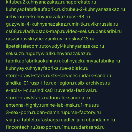
kitubeu2kuhnyanazakaz.ru
naperekate.ru
kuhnyaofabrikaufabrik.ru
kitubeu-2-kuhnyanazakaz.ru
xehyroo-5-kuhnyanazakaz.ru
cs-68.ru
guzywia-4-kuhnyanazakaz.ru
mir-tk.ru
vlknrussia.ru
cs68.ru
vladivostok-map.ru
video-seks.ru
bankaribi.ru
raszar.ru
vskrytie-zamkov-moskva113.ru
lipetsktelecom.ru
tovudyi4kuhnyanazakaz.ru
seksuzb.ru
guzywia4kuhnyanazakaz.ru
fabrikaofabrikaokuhny.ru
kuhnyaekuhnyaafabrika.ru
kuhnyaykuhnyayfabrika.ru
e-abis1c.ru
store-brawl-stars.ru
kts-services.ru
dark-sand.ru
sindika-01.ru
sp-life.ru
x-legion.ru
sib-archives.ru
e-abis-1-c.ru
sindika01.ru
venda-festival.ru
store-brawlstars.ru
dooraleksandria.ru
antenna-highly.ru
mine-lab-msk.ru
1-mus.ru
3-sex-porn.ru
ban-damn.ru
purse-factory.ru
viagra-tablet.ru
fasbags.ru
adler-jun.ru
bandamn.ru
fincontech.ru
3sexporn.ru
1mus.ru
darksand.ru