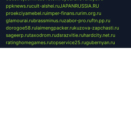
ppknews.ru
cult-alshei.ru
JAPANRUSSIA.RU
proekciyamebel.ru
imper-finans.ru
rim.org.ru
glamourai.ru
brassminus.ru
zabor-pro.ru
ftn.pp.ru
dorogoe58.ru
laimengpacker.ru
kuzova-zapchasti.ru
sageerp.ru
taxodrom.ru
dsrazvitie.ru
hardcity.net.ru
ratinghomegames.ru
topservice25.ru
gubernyan.ru
gtglasslined.ru
ii4.ru
tssport.spb.ru
andorra24.com
blackwallstreet.ru
oboimos.ru
optim-doors.com.ru
ikuch.ru
nycr.org.ru
npa21.ru
vremya-ch.spb.ru
desert000.ru
ivtorgi.ru
ifiori.ru
catalog-statei.ru
dcv.org.ru
spetsmaster174.ru
ipkameryhiseeu.ru
dum26.ru
ruspol.spb.ru
fr-opendp.ru
kam-solnyshko.ru
cheyenne-arapaho.ru
sevzapmetal.spb.ru
ted-lapidus.spb.ru
parasite-eliminator.ru
sigma-complete.ru
modernworld.ru
dama-moda.ru
eholot-group.ru
sk-nvkz.ru
DRONGOLD.RU
democratia2.ru
i-farmer.ru
mass-sport.org
jablonex.spb.ru
bookmess.ru
linkword.ru