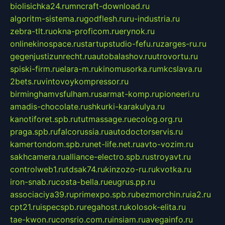
biolisichka24.ru
mncraft-download.ru
algoritm-sistema.ru
godflesh.ru
ru-industria.ru
zebra-tlt.ru
okna-proficom.ru
erynok.ru
onlinekinospace.ru
startupstudio-fefu.ru
zarges-ru.ru
gegenjustizunrecht.ru
autobalashov.ru
utrovortu.ru
spiski-firm.ru
elara-m.ru
kinomusorka.ru
mkcslava.ru
2bets.ru
vintovoykompressor.ru
birminghamvsfulham.ru
sarmat-komp.ru
pioneeri.ru
amadis-chocolate.ru
shkurki-karakulya.ru
kanotiforet.spb.ru
tutmassage.ru
ecolog.org.ru
praga.spb.ru
falcorussia.ru
autodoctorservis.ru
kamertondom.spb.ru
net-life.net.ru
avto-vozim.ru
sakhcamera.ru
alliance-electro.spb.ru
stroyavt.ru
controlweb1.ru
tdsak74.ru
kinzozo-ru.ru
kvotka.ru
iron-snab.ru
costa-bella.ru
eugrus.pp.ru
associaciya39.ru
primexpo.spb.ru
bezmorchin.ru
ia2.ru
cpt21.ru
ispecspb.ru
regahost.ru
kolosok-elita.ru
tae-kwon.ru
consrio.com.ru
insiam.ru
avegainfo.ru