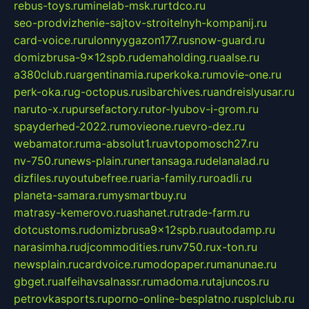
rebus-toys.ru
minelab-msk.ru
rtdco.ru
seo-prodvizhenie-sajtov-stroitelnyh-kompanij.ru
card-voice.ru
rulonnyygazon177.ru
snow-guard.ru
domizbrusa-9x12spb.ru
demaholding.ru
aalse.ru
a380club.ru
argentinamia.ru
perkoka.ru
movie-one.ru
perk-oka.ru
g-octopus.ru
sibarchives.ru
andreislyusar.ru
naruto-x.ru
pursefactory.ru
tor-lyubov-i-grom.ru
spayderhed-2022.ru
movieone.ru
evro-dez.ru
webamator.ru
ma-absolut1.ru
avtopomosch27.ru
nv-750.ru
news-plain.ru
nertansaga.ru
delanalad.ru
dizfiles.ru
youtubefree.ru
aria-family.ru
roadli.ru
planeta-samara.ru
mysmartbuy.ru
matrasy-kemerovo.ru
ashanet.ru
trade-farm.ru
dotcustoms.ru
domizbrusa9x12spb.ru
autodamp.ru
narasimha.ru
djcommodities.ru
nv750.ru
x-ton.ru
newsplain.ru
cardvoice.ru
modopaper.ru
manunae.ru
gbget.ru
alfeihavsalnassr.ru
madoma.ru
tajuncos.ru
petrovkasports.ru
porno-online-besplatno.ru
splclub.ru