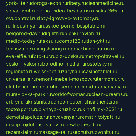
york-life.ru
doroga-expo.ru
ribery.ru
cleanmedicine.ru
slovar-ivrit.ru
porno-video-besplatno.ru
seks-365.ru
ovucontrol.ru
sloty-igrovyye-avtomaty.ru
ru-industriya.ru
russkoe-porno-besplatno.ru
belgorod-day.ru
digilith.ru
pichkurovlab.ru
medic-today.ru
taksu.ru
comp123.ru
don-ykt.ru
teensvoice.ru
imgsharing.ru
domashnee-porno.ru
eva-elfie.ru
foto-tur.ru
biz-doska.ru
metropoltravel.ru
veslo-i-yakor.ru
borodino-media.ru
rostotsky.ru
regionufa.ru
weiss-bet.ru
zaryna.ru
casinotablet.ru
universalia.ru
remont-mebeli-moscow.ru
termomur.ru
clubfisher.ru
remstirufa.ru
erdamchi.ru
doramamama.ru
muraviovka-park.ru
worldofwoman.ru
clean-dreams.ru
arkrym.ru
kristinita.ru
dircomputer.ru
healthenter.ru
textexperts.ru
pivnaya-kruzhka.ru
kinofilmy-2021.ru
demolalapaluza.ru
tanyavanya.ru
remstir-tolyatti.ru
msdip.ru
jdol.ru
sokolovr.ru
newtech-spb.ru
rezemkleim.ru
massage-tai.ru
seonub.ru
zvonitut.ru