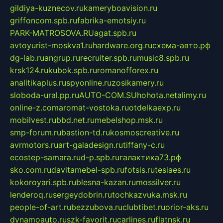
gildiya-kuznecov.ru
kameryboavision.ru
griffoncom.spb.ru
fabrika-emotsiy.ru
PARK-MATROSOVA.RU
agat.spb.ru
avtoyurist-moskva1.ru
hardware.org.ru
схема-авто.рф
dg-lab.ru
angrup.ru
recruiter.spb.ru
music8.spb.ru
krsk124.ru
kubok.spb.ru
romanofforex.ru
analitikaplus.ru
spyonline.ru
zosikamery.ru
sloboda-ural.pp.ru
AUTO-COM.SU
hohota.net
alimy.ru
online-z.com
aromat-vostoka.ru
otdelkaexp.ru
mobilvest.ru
bbd.net.ru
mebelshop.msk.ru
smp-forum.ru
bastion-td.ru
kosmoscreative.ru
avrmotors.ru
art-galadesign.ru
tiffany-c.ru
ecostep-samara.ru
d-p.spb.ru
галактика73.рф
sko.com.ru
davitamebel-spb.ru
fotsis.ru
tesiaes.ru
kokoroyari.spb.ru
blesna-kazan.ru
mossilver.ru
lenderoq.ru
sergeydobrin.ru
tochkazvuka.msk.ru
people-of-art.ru
bezzubova.ru
clubtibet.ru
orior-aks.ru
dynamoauto.ru
szk-favorit.ru
carlines.ru
flatnsk.ru