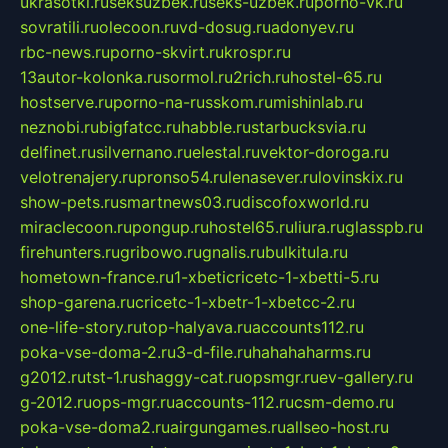
ukrasotki.ru
seksuzbek.ru
seks-uzbek.ru
porno-vk.ru
sovratili.ru
olecoon.ru
vd-dosug.ru
adonyev.ru
rbc-news.ru
porno-skvirt.ru
krospr.ru
13autor-kolonka.ru
sormol.ru
2rich.ru
hostel-65.ru
hostserve.ru
porno-na-russkom.ru
mishinlab.ru
neznobi.ru
bigfatcc.ru
habble.ru
starbucksvia.ru
delfinet.ru
silvernano.ru
elestal.ru
vektor-doroga.ru
velotrenajery.ru
pronso54.ru
lenasever.ru
lovinskix.ru
show-pets.ru
smartnews03.ru
discofoxworld.ru
miraclecoon.ru
pongup.ru
hostel65.ru
liura.ru
glasspb.ru
firehunters.ru
gribowo.ru
gnalis.ru
bulkitula.ru
hometown-france.ru
1-xbeticricetc-1-xbetti-5.ru
shop-garena.ru
cricetc-1-xbetr-1-xbetcc-2.ru
one-life-story.ru
top-halyava.ru
accounts112.ru
poka-vse-doma-2.ru
3-d-file.ru
hahahaharms.ru
g2012.ru
tst-1.ru
shaggy-cat.ru
opsmgr.ru
ev-gallery.ru
g-2012.ru
ops-mgr.ru
accounts-112.ru
csm-demo.ru
poka-vse-doma2.ru
airgungames.ru
allseo-host.ru