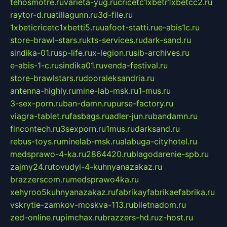
tehosmotre.ru
varieta-yug.ru
cricetc1xbetr1xbetcc2.ru
raytor-d.ru
atillagunn.ru
3d-file.ru
1xbeticricetc1xbetti5.ru
uafoot-statti.ru
e-abis1c.ru
store-brawl-stars.ru
kts-services.ru
dark-sand.ru
sindika-01.ru
sp-life.ru
x-legion.ru
sib-archives.ru
e-abis-1-c.ru
sindika01.ru
venda-festival.ru
store-brawlstars.ru
dooraleksandria.ru
antenna-highly.ru
mine-lab-msk.ru
1-mus.ru
3-sex-porn.ru
ban-damn.ru
purse-factory.ru
viagra-tablet.ru
fasbags.ru
adler-jun.ru
bandamn.ru
fincontech.ru
3sexporn.ru
1mus.ru
darksand.ru
rebus-toys.ru
minelab-msk.ru
alabuga-cityhotel.ru
medsprawo-4-ka.ru
2864420.ru
blagodarenie-spb.ru
zajmy24.ru
tovudyi-4-kuhnyanazakaz.ru
brazzerscom.ru
medsprawo4ka.ru
xehyroo5kuhnyanazakaz.ru
fabrikayfabrikaefabrika.ru
vskrytie-zamkov-moskva-113.ru
biletnadom.ru
zed-online.ru
pimchax.ru
brazzers-hd.ru
z-host.ru