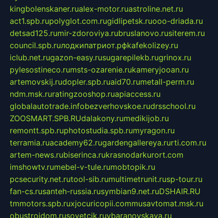
kingbolenskaner.ru
alex-motor.ru
astroline.net.ru
act1.spb.ru
polyglot.com.ru
gidlipetsk.ru
ooo-driada.ru
detsad125.ru
mir-zdoroviya.ru
bruslanovo.ru
siterem.ru
council.spb.ru
лодкипатриот.рф
kafekolizey.ru
iclub.net.ru
gazon-easy.ru
sugarepilekb.ru
grinox.ru
pylesostineco.ru
msts-ozarenie.ru
kameryjooan.ru
artemovskij.ru
dopler.spb.ru
aid70.ru
metall-perm.ru
ndm.msk.ru
ratingzooshop.ru
apiaccess.ru
globalautotrade.info
bezverhovskoe.ru
drsschool.ru
ZOOSMART.SPB.RU
dalakony.ru
medikijob.ru
remontt.spb.ru
photostudia.spb.ru
myragon.ru
terramia.ru
academy62.ru
gardengallereya.ru
rti.com.ru
artem-news.ru
biserinca.ru
krasnodarkurort.com
imshowtv.ru
mebel-v-tule.ru
mobtopik.ru
pcsecurity.net.ru
tool-sib.ru
multimetrunit.ru
sp-tour.ru
fan-cs.ru
santeh-russia.ru
symbian9.net.ru
DSHAIR.RU
tmmotors.spb.ru
xjocuricopii.com
musavtomat.msk.ru
obustrojdom.ru
sovetcik.ru
ybaranovskaya.ru