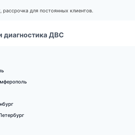
, рассрочка для постоянных клиентов.
и диагностика ДВС
ль
имферополь
нбург
-Петербург