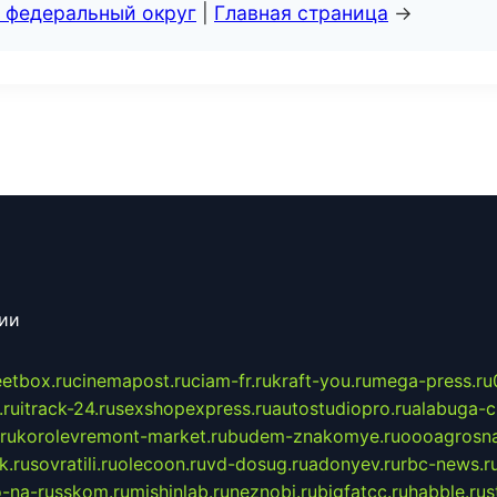
 федеральный округ
|
Главная страница
→
сии
eetbox.ru
cinemapost.ru
ciam-fr.ru
kraft-you.ru
mega-press.ru
.ru
itrack-24.ru
sexshopexpress.ru
autostudiopro.ru
alabuga-ci
ru
korolevremont-market.ru
budem-znakomye.ru
oooagrosna
k.ru
sovratili.ru
olecoon.ru
vd-dosug.ru
adonyev.ru
rbc-news.r
-na-russkom.ru
mishinlab.ru
neznobi.ru
bigfatcc.ru
habble.ru
s