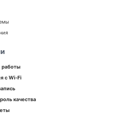
темы
ния
ми
е работы
 с Wi‑Fi
запись
роль качества
меты