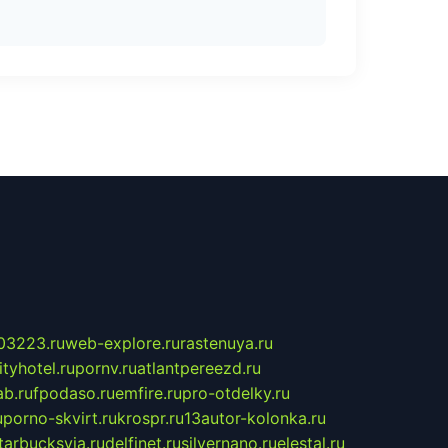
03223.ru
web-explore.ru
rastenuya.ru
tyhotel.ru
pornv.ru
atlantpereezd.ru
b.ru
fpodaso.ru
emfire.ru
pro-otdelky.ru
u
porno-skvirt.ru
krospr.ru
13autor-kolonka.ru
tarbucksvia.ru
delfinet.ru
silvernano.ru
elestal.ru