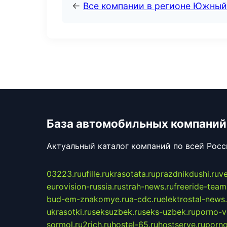
←
Все компании в регионе Южный
База автомобильных компаний
Актуальный каталог компаний по всей Рос
03223.ru
ufille.ru
krasotata.ru
prazdnikdushi.ru
v
eurovision-russia.ru
strah-news.ru
freeride-team
bud-em-znakomye.ru
a-cdc.ru
elektrostal-news.
ukrasotki.ru
seksuzbek.ru
seks-uzbek.ru
porno-v
sormol.ru
2rich.ru
hostel-65.ru
hostserve.ru
porno