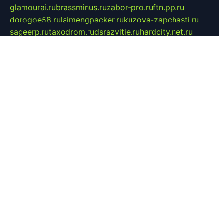
glamourai.ru
brassminus.ru
zabor-pro.ru
ftn.pp.ru
dorogoe58.ru
laimengpacker.ru
kuzova-zapchasti.ru
sageerp.ru
taxodrom.ru
dsrazvitie.ru
hardcity.net.ru
ratinghomegames.ru
topservice25.ru
gubernyan.ru
gtglasslined.ru
ii4.ru
tssport.spb.ru
andorra24.com
blackwallstreet.ru
oboimos.ru
optim-doors.com.ru
ikuch.ru
nycr.org.ru
npa21.ru
vremya-ch.spb.ru
desert000.ru
ivtorgi.ru
ifiori.ru
catalog-statei.ru
dcv.org.ru
spetsmaster174.ru
ipkameryhiseeu.ru
dum26.ru
ruspol.spb.ru
fr-opendp.ru
kam-solnyshko.ru
cheyenne-arapaho.ru
sevzapmetal.spb.ru
ted-lapidus.spb.ru
parasite-eliminator.ru
sigma-complete.ru
modernworld.ru
dama-moda.ru
eholot-group.ru
sk-nvkz.ru
DRONGOLD.RU
democratia2.ru
i-farmer.ru
mass-sport.org
jablonex.spb.ru
bookmess.ru
linkword.ru
refineua.com.ru
cs-spec.net.ru
altay-mebel.ru
DNK-THEATRE.RU
mechaniks.spb.ru
ipcamtechage.ru