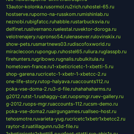
13autor-kolonka.ru
sormol.ru
2rich.ru
hostel-65.ru
hostserve.ru
porno-na-russkom.ru
mishinlab.ru
neznobi.ru
bigfatcc.ru
habble.ru
starbucksvia.ru
delfinet.ru
silvernano.ru
elestal.ru
vektor-doroga.ru
velotrenajery.ru
pronso54.ru
lenasever.ru
lovinskix.ru
show-pets.ru
smartnews03.ru
discofoxworld.ru
miraclecoon.ru
pongup.ru
hostel65.ru
liura.ru
glasspb.ru
firehunters.ru
gribowo.ru
gnalis.ru
bulkitula.ru
hometown-france.ru
1-xbeticricetc-1-xbetti-5.ru
shop-garena.ru
cricetc-1-xbetr-1-xbetcc-2.ru
one-life-story.ru
top-halyava.ru
accounts112.ru
poka-vse-doma-2.ru
3-d-file.ru
hahahaharms.ru
g2012.ru
tst-1.ru
shaggy-cat.ru
opsmgr.ru
ev-gallery.ru
g-2012.ru
ops-mgr.ru
accounts-112.ru
csm-demo.ru
poka-vse-doma2.ru
airgungames.ru
allseo-host.ru
tehosmotre.ru
varieta-yug.ru
cricetc1xbetr1xbetcc2.ru
raytor-d.ru
atillagunn.ru
3d-file.ru
1xbeticricetc1xbetti5.ru
uafoot-statti.ru
e-abis1c.ru