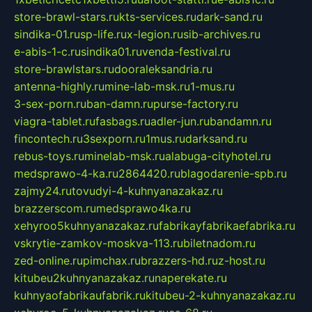
store-brawl-stars.ru
kts-services.ru
dark-sand.ru
sindika-01.ru
sp-life.ru
x-legion.ru
sib-archives.ru
e-abis-1-c.ru
sindika01.ru
venda-festival.ru
store-brawlstars.ru
dooraleksandria.ru
antenna-highly.ru
mine-lab-msk.ru
1-mus.ru
3-sex-porn.ru
ban-damn.ru
purse-factory.ru
viagra-tablet.ru
fasbags.ru
adler-jun.ru
bandamn.ru
fincontech.ru
3sexporn.ru
1mus.ru
darksand.ru
rebus-toys.ru
minelab-msk.ru
alabuga-cityhotel.ru
medsprawo-4-ka.ru
2864420.ru
blagodarenie-spb.ru
zajmy24.ru
tovudyi-4-kuhnyanazakaz.ru
brazzerscom.ru
medsprawo4ka.ru
xehyroo5kuhnyanazakaz.ru
fabrikayfabrikaefabrika.ru
vskrytie-zamkov-moskva-113.ru
biletnadom.ru
zed-online.ru
pimchax.ru
brazzers-hd.ru
z-host.ru
kitubeu2kuhnyanazakaz.ru
naperekate.ru
kuhnyaofabrikaufabrik.ru
kitubeu-2-kuhnyanazakaz.ru