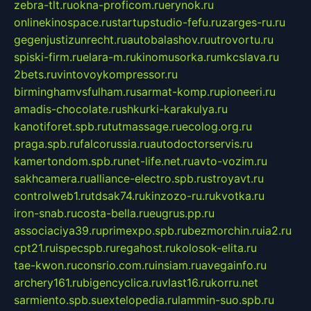
zebra-tlt.ru
okna-proficom.ru
erynok.ru
onlinekinospace.ru
startupstudio-fefu.ru
zarges-ru.ru
gegenjustizunrecht.ru
autobalashov.ru
utrovortu.ru
spiski-firm.ru
elara-m.ru
kinomusorka.ru
mkcslava.ru
2bets.ru
vintovoykompressor.ru
birminghamvsfulham.ru
sarmat-komp.ru
pioneeri.ru
amadis-chocolate.ru
shkurki-karakulya.ru
kanotiforet.spb.ru
tutmassage.ru
ecolog.org.ru
praga.spb.ru
falcorussia.ru
autodoctorservis.ru
kamertondom.spb.ru
net-life.net.ru
avto-vozim.ru
sakhcamera.ru
alliance-electro.spb.ru
stroyavt.ru
controlweb1.ru
tdsak74.ru
kinzozo-ru.ru
kvotka.ru
iron-snab.ru
costa-bella.ru
eugrus.pp.ru
associaciya39.ru
primexpo.spb.ru
bezmorchin.ru
ia2.ru
cpt21.ru
ispecspb.ru
regahost.ru
kolosok-elita.ru
tae-kwon.ru
consrio.com.ru
insiam.ru
avegainfo.ru
archery161.ru
bigencyclica.ru
vlast16.ru
korru.net
sarmiento.spb.su
extelopedia.ru
lammin-suo.spb.ru