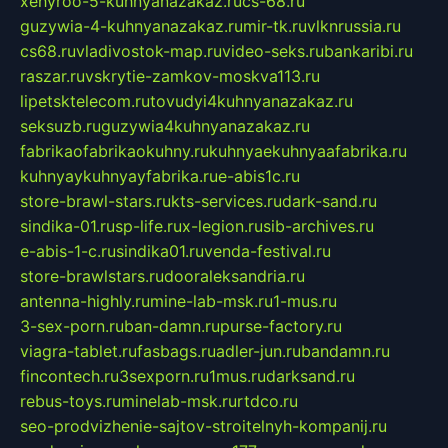
xehyroo-5-kuhnyanazakaz.ru
cs-68.ru
guzywia-4-kuhnyanazakaz.ru
mir-tk.ru
vlknrussia.ru
cs68.ru
vladivostok-map.ru
video-seks.ru
bankaribi.ru
raszar.ru
vskrytie-zamkov-moskva113.ru
lipetsktelecom.ru
tovudyi4kuhnyanazakaz.ru
seksuzb.ru
guzywia4kuhnyanazakaz.ru
fabrikaofabrikaokuhny.ru
kuhnyaekuhnyaafabrika.ru
kuhnyaykuhnyayfabrika.ru
e-abis1c.ru
store-brawl-stars.ru
kts-services.ru
dark-sand.ru
sindika-01.ru
sp-life.ru
x-legion.ru
sib-archives.ru
e-abis-1-c.ru
sindika01.ru
venda-festival.ru
store-brawlstars.ru
dooraleksandria.ru
antenna-highly.ru
mine-lab-msk.ru
1-mus.ru
3-sex-porn.ru
ban-damn.ru
purse-factory.ru
viagra-tablet.ru
fasbags.ru
adler-jun.ru
bandamn.ru
fincontech.ru
3sexporn.ru
1mus.ru
darksand.ru
rebus-toys.ru
minelab-msk.ru
rtdco.ru
seo-prodvizhenie-sajtov-stroitelnyh-kompanij.ru