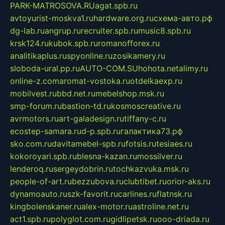
PARK-MATROSOVA.RU
agat.spb.ru
avtoyurist-moskva1.ru
hardware.org.ru
схема-авто.рф
dg-lab.ru
angrup.ru
recruiter.spb.ru
music8.spb.ru
krsk124.ru
kubok.spb.ru
romanofforex.ru
analitikaplus.ru
spyonline.ru
zosikamery.ru
sloboda-ural.pp.ru
AUTO-COM.SU
hohota.net
alimy.ru
online-z.com
aromat-vostoka.ru
otdelkaexp.ru
mobilvest.ru
bbd.net.ru
mebelshop.msk.ru
smp-forum.ru
bastion-td.ru
kosmoscreative.ru
avrmotors.ru
art-galadesign.ru
tiffany-c.ru
ecostep-samara.ru
d-p.spb.ru
галактика73.рф
sko.com.ru
davitamebel-spb.ru
fotsis.ru
tesiaes.ru
kokoroyari.spb.ru
blesna-kazan.ru
mossilver.ru
lenderoq.ru
sergeydobrin.ru
tochkazvuka.msk.ru
people-of-art.ru
bezzubova.ru
clubtibet.ru
orior-aks.ru
dynamoauto.ru
szk-favorit.ru
carlines.ru
flatnsk.ru
kingbolenskaner.ru
alex-motor.ru
astroline.net.ru
act1.spb.ru
polyglot.com.ru
gidlipetsk.ru
ooo-driada.ru