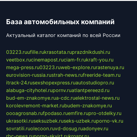
База автомобильных компаний
Актуальный каталог компаний по всей России
03223.ru
ufille.ru
krasotata.ru
prazdnikdushi.ru
veetbox.ru
cinemapost.ru
ciam-fr.ru
kraft-you.ru
mega-press.ru
03223.ru
web-explore.ru
rastenuya.ru
eurovision-russia.ru
strah-news.ru
freeride-team.ru
itrack-24.ru
sexshopexpress.ru
autostudiopro.ru
alabuga-cityhotel.ru
pornv.ru
atlantpereezd.ru
bud-em-znakomye.ru
a-cdc.ru
elektrostal-news.ru
korolevremont-market.ru
budem-znakomye.ru
oooagrosnab.ru
fpodaso.ru
emfire.ru
pro-otdelky.ru
ukrasotki.ru
seksuzbek.ru
seks-uzbek.ru
porno-vk.ru
sovratili.ru
olecoon.ru
vd-dosug.ru
adonyev.ru
rbc-news.ru
porno-skvirt.ru
krospr.ru