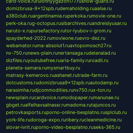
card-voice.ru
rulonnyygazon177.ru
snow-guard.ru
domizbrusa-9x12spb.ru
demaholding.ru
aalse.ru
a380club.ru
argentinamia.ru
perkoka.ru
movie-one.ru
perk-oka.ru
g-octopus.ru
sibarchives.ru
andreislyusar.ru
naruto-x.ru
pursefactory.ru
tor-lyubov-i-grom.ru
spayderhed-2022.ru
movieone.ru
evro-dez.ru
webamator.ru
ma-absolut1.ru
avtopomosch27.ru
nv-750.ru
news-plain.ru
nertansaga.ru
delanalad.ru
dizfiles.ru
youtubefree.ru
aria-family.ru
roadli.ru
planeta-samara.ru
mysmartbuy.ru
matrasy-kemerovo.ru
ashanet.ru
trade-farm.ru
dotcustoms.ru
domizbrusa9x12spb.ru
autodamp.ru
narasimha.ru
djcommodities.ru
nv750.ru
x-ton.ru
newsplain.ru
cardvoice.ru
modopaper.ru
manunae.ru
gbget.ru
alfeihavsalnassr.ru
madoma.ru
tajuncos.ru
petrovkasports.ru
porno-online-besplatno.ru
splclub.ru
york-life.ru
doroga-expo.ru
ribery.ru
cleanmedicine.ru
slovar-ivrit.ru
porno-video-besplatno.ru
seks-365.ru