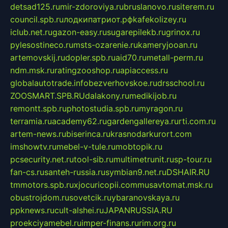
detsad125.ru
mir-zdoroviya.ru
bruslanovo.ru
siterem.ru
council.spb.ru
лодкипатриот.рф
kafekolizey.ru
iclub.net.ru
gazon-easy.ru
sugarepilekb.ru
grinox.ru
pylesostineco.ru
msts-ozarenie.ru
kameryjooan.ru
artemovskij.ru
dopler.spb.ru
aid70.ru
metall-perm.ru
ndm.msk.ru
ratingzooshop.ru
apiaccess.ru
globalautotrade.info
bezverhovskoe.ru
drsschool.ru
ZOOSMART.SPB.RU
dalakony.ru
medikijob.ru
remontt.spb.ru
photostudia.spb.ru
myragon.ru
terramia.ru
academy62.ru
gardengallereya.ru
rti.com.ru
artem-news.ru
biserinca.ru
krasnodarkurort.com
imshowtv.ru
mebel-v-tule.ru
mobtopik.ru
pcsecurity.net.ru
tool-sib.ru
multimetrunit.ru
sp-tour.ru
fan-cs.ru
santeh-russia.ru
symbian9.net.ru
DSHAIR.RU
tmmotors.spb.ru
xjocuricopii.com
musavtomat.msk.ru
obustrojdom.ru
sovetcik.ru
ybaranovskaya.ru
ppknews.ru
cult-alshei.ru
JAPANRUSSIA.RU
proekciyamebel.ru
imper-finans.ru
rim.org.ru