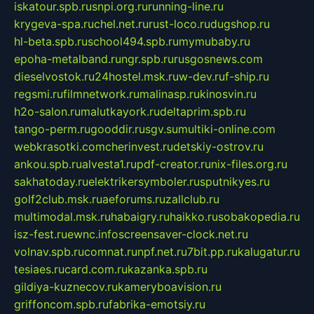
iskatour.spb.ru
snpi.org.ru
running-line.ru
krygeva-spa.ru
chel.net.ru
rust-loco.ru
dugshop.ru
hl-beta.spb.ru
school494.spb.ru
mymubaby.ru
epoha-metalband.ru
ngr.spb.ru
rusgosnews.com
dieselvostok.ru
24hostel.msk.ru
w-dev.ru
f-ship.ru
regsmi.ru
filmnetwork.ru
malinasp.ru
kinosvin.ru
h2o-salon.ru
malutkayork.ru
deltaprim.spb.ru
tango-perm.ru
gooddir.ru
sgv.su
multiki-online.com
webkrasotki.com
cherinvest.ru
detskiy-ostrov.ru
ankou.spb.ru
alvesta1.ru
pdf-creator.ru
nix-files.org.ru
sakhatoday.ru
elektrikersymboler.ru
sputnikyes.ru
golf2club.msk.ru
aeforums.ru
zallclub.ru
multimodal.msk.ru
habaigry.ru
haikko.ru
sobakopedia.ru
isz-fest.ru
ewnc.info
screensaver-clock.net.ru
volnav.spb.ru
comnat.ru
npf.net.ru
7bit.pp.ru
kalugatur.ru
tesiaes.ru
card.com.ru
kazanka.spb.ru
gildiya-kuznecov.ru
kameryboavision.ru
griffoncom.spb.ru
fabrika-emotsiy.ru