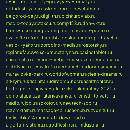
ovucontrol.ru
sloty-igrovyye-avtomaty.ru
ru-industriya.ru
russkoe-porno-besplatno.ru
belgorod-day.ru
digilith.ru
pichkurovlab.ru
medic-today.ru
taksu.ru
comp123.ru
don-ykt.ru
teensvoice.ru
imgsharing.ru
domashnee-porno.ru
eva-elfie.ru
foto-tur.ru
biz-doska.ru
metropoltravel.ru
veslo-i-yakor.ru
borodino-media.ru
rostotsky.ru
regionufa.ru
weiss-bet.ru
zaryna.ru
casinotablet.ru
universalia.ru
remont-mebeli-moscow.ru
termomur.ru
clubfisher.ru
remstirufa.ru
erdamchi.ru
doramamama.ru
muraviovka-park.ru
worldofwoman.ru
clean-dreams.ru
arkrym.ru
kristinita.ru
dircomputer.ru
healthenter.ru
textexperts.ru
pivnaya-kruzhka.ru
kinofilmy-2021.ru
demolalapaluza.ru
tanyavanya.ru
remstir-tolyatti.ru
msdip.ru
jdol.ru
sokolovr.ru
newtech-spb.ru
rezemkleim.ru
massage-tai.ru
seonub.ru
zvonitut.ru
biolisichka24.ru
mncraft-download.ru
algoritm-sistema.ru
godflesh.ru
ru-industria.ru